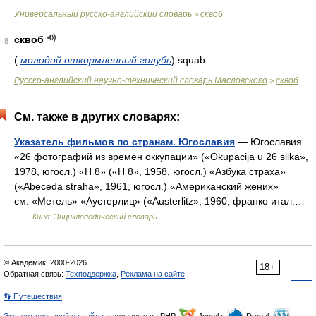
Универсальный русско-английский словарь
сквоб
>
сквоб
8
(
молодой откормленный голубь
)
squab
Русско-английский научно-технический словарь Масловского
сквоб
>
См. также в других словарях:
Указатель фильмов по странам. Югославия
— Югославия
«26 фотографий из времён оккупации» («Okupacija u 26 slika»,
1978, югосл.) «H 8» («H 8», 1958, югосл.) «Азбука страха»
(«Abeceda straha», 1961, югосл.) «Американский жених»
см. «Метель» «Аустерлиц» («Austerlitz», 1960, франко итал.…
…
Кино: Энциклопедический словарь
© Академик, 2000-2026
18+
Обратная связь:
Техподдержка
,
Реклама на сайте
👣 Путешествия