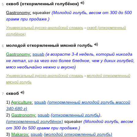
сквоб (откормленный голубёнок)
5
Gastronomy:
squeaker
(Молодой голубь, весом от 300 до 500
грамм при продаже.)
Универсальный русско-английский словарь
сквоб (откормленный
>
голубёнок)
молодой откормленный мясной голубь
6
Gastronomy:
squab
(в возрасте 3-4 недель, который никогда
не летал, из-за чего его более бледное, чем у диких голубей,
мясо необычайно нежно и вкусно)
Универсальный русско-английский словарь
молодой откормленный
>
мясной голубь
сквоб
7
1)
Agriculture:
squab
(откормленный молодой голубь массой
340-680 г)
2)
Gastronomy:
squab
(
откормленный голубь
)
,
(откормленный голубёнок)
squeaker
(Молодой голубь, весом
от 300 до 500 грамм при продаже.)
3)
Makarov:
squab
(молодой откормленный голубь)