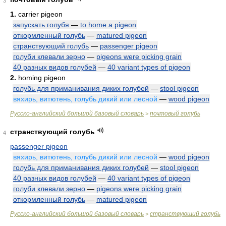
3
1.
carrier pigeon
запускать голубя
—
to home a pigeon
откормленный голубь
—
matured pigeon
странствующий голубь
—
passenger pigeon
голуби клевали зерно
—
pigeons were picking grain
40 разных видов голубей
—
40 variant types of pigeon
2.
homing pigeon
голубь для приманивания диких голубей
—
stool pigeon
вяхирь, витютень, голубь дикий или лесной
—
wood pigeon
Русско-английский большой базовый словарь
почтовый голубь
>
странствующий голубь
4
passenger pigeon
вяхирь, витютень, голубь дикий или лесной
—
wood pigeon
голубь для приманивания диких голубей
—
stool pigeon
40 разных видов голубей
—
40 variant types of pigeon
голуби клевали зерно
—
pigeons were picking grain
откормленный голубь
—
matured pigeon
Русско-английский большой базовый словарь
странствующий голубь
>