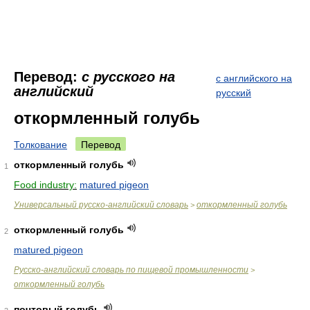
Перевод:
с русского на
с английского на
английский
русский
откормленный голубь
Толкование
Перевод
откормленный голубь
1
Food industry:
matured pigeon
Универсальный русско-английский словарь
откормленный голубь
>
откормленный голубь
2
matured pigeon
Русско-английский словарь по пищевой промышленности
>
откормленный голубь
почтовый голубь