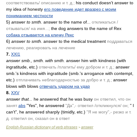
соответствовать/ описанию и т. д.;
his conduct doesn't answer to
my idea of honesty
его поведение идет вразрез с моим
пониманием честности
5)
answer to smth.
answer to the name of...
откликаться /
отзываться/ на имя...;
the dog answers to the name of Rex
собака отзывается на кличку Рекс
6)
answer to smth.
answer to the medical treatment
поддаваться
лечению, реагировать на лечение
7.
XXI1
answer smb., smth. with smth.
answer him with kindness
(with
ingratitude, etc.)
отвечать /платить/ ему добром и т. д.;
answer
smb.'s kindness with ingratitude
(smb.'s arrogance with contempt,
etc.)
отплачивать неблагодарностью за добро и т. д.;
answer
blows with blows
отвечать ударом на удар
8.
XXV
answer that...
he answered that he was busy
он ответил, что он
занят
abs
"Yes", he answered
"Да",- ответил /откликнулся/ он;
" I
can't", he answered sharply
(timidly, etc.)
"Я не могу",- резко и т.
д. ответил он, сказал он в ответ
English-Russian dictionary of verb phrases
answer
>