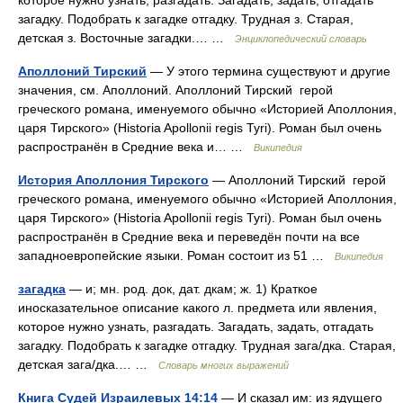
которое нужно узнать, разгадать. Загадать, задать, отгадать
загадку. Подобрать к загадке отгадку. Трудная з. Старая,
детская з. Восточные загадки.… …
Энциклопедический словарь
Аполлоний Тирский
— У этого термина существуют и другие
значения, см. Аполлоний. Аполлоний Тирский герой
греческого романа, именуемого обычно «Историей Аполлония,
царя Тирского» (Historia Apollonii regis Tyri). Роман был очень
распространён в Средние века и… …
Википедия
История Аполлония Тирского
— Аполлоний Тирский герой
греческого романа, именуемого обычно «Историей Аполлония,
царя Тирского» (Historia Apollonii regis Tyri). Роман был очень
распространён в Средние века и переведён почти на все
западноевропейские языки. Роман состоит из 51 …
Википедия
загадка
— и; мн. род. док, дат. дкам; ж. 1) Краткое
иносказательное описание какого л. предмета или явления,
которое нужно узнать, разгадать. Загадать, задать, отгадать
загадку. Подобрать к загадке отгадку. Трудная зага/дка. Старая,
детская зага/дка.… …
Словарь многих выражений
Книга Судей Израилевых 14:14
— И сказал им: из ядущего