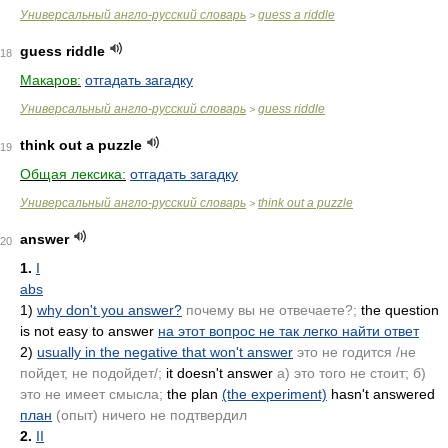
Универсальный англо-русский словарь
guess a riddle
>
guess riddle
18
Макаров:
отгадать загадку
Универсальный англо-русский словарь
guess riddle
>
think out a puzzle
19
Общая лексика:
отгадать загадку
Универсальный англо-русский словарь
think out a puzzle
>
answer
20
1.
I
abs
1)
why don't you answer?
почему вы не отвечаете?;
the question
is not easy to answer
на этот вопрос не так легко найти ответ
2)
usually in the negative that won't answer
это не годится /не
пойдет, не подойдет/;
it doesn't answer
а) это того не стоит; б)
это не имеет смысла;
the plan
(the experiment)
hasn't answered
план
(опыт)
ничего не подтвердил
2.
II