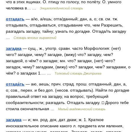
что в этих ящиках. О. птицу по голосу, по полёту. О. умного
человека в… …
Энциклопедический словарь
отгадать
— а/ю, а/ешь; отга/данный; дан, а, о; св. см. тж.
отгадывать, отгадываться, отгадывание что, чем Разрешить,
разгадать загадку, тайну; узнать по догадке. Отгада/ть загадку
…
Словарь многих выражений
загадка
— сущ., ж., употр. сравн. часто Морфология: (нет)
чего? загадки, чему? загадке, (вижу) что? загадку, чем?
загадкой, о чём? о загадке; мн. что? загадки, (нет) чего?
загадок, чему? загадкам, (вижу) что? загадки, чем? загадками, о
чём? о загадках 1.… …
Толковый словарь Дмитриева
отгада́ть
— аю, аешь; прич. страд. прош. отгаданный, дан, а,
о; сов., перех. и без доп. (несов. отгадывать). Найти по догадке
правильный ответ на загадку, на вопрос, требующий
сообразительности; разгадать. Отгадать загадку. □ Дорого тебе
стоила окончательная …
Малый академический словарь
загадка
— и; мн. род. док, дат. дкам; ж. 1. Краткое
иносказательное описание какого л. предмета или явления,