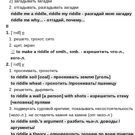
2) загадывать загадки
2. отгадывать, разгадывать загадки
riddle me a riddle, riddle my riddle - разгадай мою загадку
riddle me why... - отгадай, почему...
II
1.
[ʹrıdl]
n
1. решето, грохот, сито
2. щит, экран
♢
to make a riddle of smth., smb. - изрешетить что-л.,
кого-л.
2.
[ʹrıdl]
v
1. просеивать, грохотить
to riddle soil [coal] - просеивать землю [уголь]
to riddle wheat - грохотить /просеивать/ пшеницу
2. решетить, дырявить
to riddle a wall [a person] with shots - изрешетить стену
[человека] пулями
3. подвергать суровой критике; показывать несостоятельность
(
чего-л.
); не оставлять камня на камне (
от чего-л.
)
to riddle smb.'s argument - разбить чьи-л. доводы /
аргументы/
to riddle a theory - опровергнуть теорию по всем пунктам