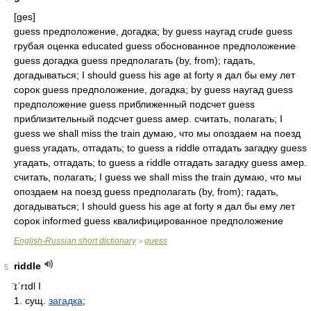
[ɡes]
guess предположение, догадка; by guess наугад crude guess
грубая оценка educated guess обоснованное предположение
guess догадка guess предполагать (by, from); гадать,
догадываться; I should guess his age at forty я дал бы ему лет
сорок guess предположение, догадка; by guess наугад guess
предположение guess приближенный подсчет guess
приблизительный подсчет guess амер. считать, полагать; I
guess we shall miss the train думаю, что мы опоздаем на поезд
guess угадать, отгадать; to guess a riddle отгадать загадку guess
угадать, отгадать; to guess a riddle отгадать загадку guess амер.
считать, полагать; I guess we shall miss the train думаю, что мы
опоздаем на поезд guess предполагать (by, from); гадать,
догадываться; I should guess his age at forty я дал бы ему лет
сорок informed guess квалифицированное предположение
English-Russian short dictionary
guess
>
riddle
5
̈ɪˈrɪdl
I
1. сущ.
загадка
;