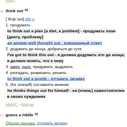
think t
think out
16
[ʹθıŋkʹaʋt]
phr v
1. продумать
to think out a plan [a diet, a problem] - продумать план
[диету, проблему]
an answer well thought out - взвешенный ответ
2. додумать до конца; добраться до сути
I've got to think this out - я должен додумать это до конца;
я должен понять, что к чему
3.
амер.
разг.
придумать, выдумать
4. разгадать, разрешить, решить
to think out a puzzle - отгадать загадку
5. (for oneself) составлять мнение
he thinks things out for himself - он (очень) самостоятелен
в своих суждениях
НБАРС
think out
>
guess a riddle
17
Общая лексика:
отгадать загадку