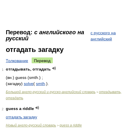
Перевод:
с английского на
с русского на
русский
английский
отгадать загадку
Толкование
Перевод
отгадывать, отгадать
1
(вн.) guess (smth.) ;
(загадку)
solve
(
smth
.).
Большой англо-русский и русско-английский словарь
отгадывать,
>
отгадать
guess a riddle
2
отгадать загадку
Новый англо-русский словарь
guess a riddle
>