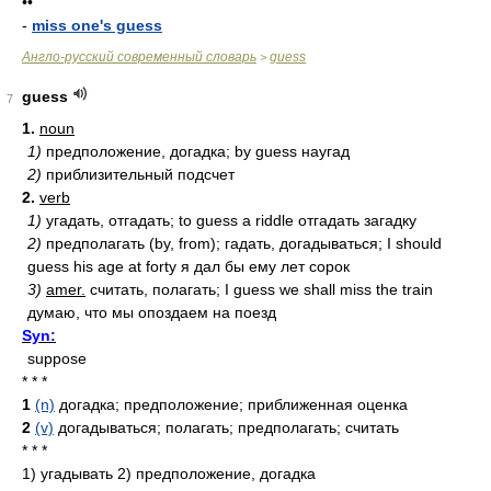
••
-
miss one's guess
Англо-русский современный словарь
guess
>
guess
7
1.
noun
1)
предположение, догадка; by guess наугад
2)
приблизительный подсчет
2.
verb
1)
угадать, отгадать; to guess a riddle отгадать загадку
2)
предполагать (by, from); гадать, догадываться; I should
guess his age at forty я дал бы ему лет сорок
3)
amer.
считать, полагать; I guess we shall miss the train
думаю, что мы опоздаем на поезд
Syn:
suppose
* * *
1
(n)
догадка; предположение; приближенная оценка
2
(v)
догадываться; полагать; предполагать; считать
* * *
1) угадывать 2) предположение, догадка