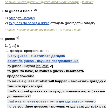
Большой англо-русский и русско-английский словарь
think out
>
to guess a riddle
9
1)
отгадать загадку
2)
to guess (to solve) a riddle
отгадать (разгадать) загадку
English-Russian combinatory dictionary
to guess a riddle
>
guess
10
1.
[ges]
n
1. догадка; предположение
lucky guess - счастливая догадка
scientific guess - научное предположение
by guess - наугад [
ср.
тж.
2]
to give /to have, to make/ a guess - высказать
предположение
to make a guess at what will happen - высказать догадку о
том, что произойдёт
that's a good guess - ваше предположение верно; как вы
догадались?!
that was an easy guess - тут и догадываться нечего
I give you three guesses - можешь угадывать до трёх раз;