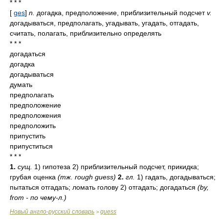
* * *
[
ges
]
n.
догадка, предположение, приблизительный подсчет
v.
догадываться, предполагать, угадывать, угадать, отгадать,
считать, полагать, приблизительно определять
* * *
догадаться
догадка
догадываться
думать
предполагать
предположение
предположения
предположить
припустить
припуститься
* * *
1.
сущ.
1) гипотеза 2) приблизительный подсчет, прикидка;
грубая оценка
(тж. rough guess)
2.
гл.
1) гадать, догадываться;
пытаться отгадать; ломать голову 2) отгадать; догадаться
(by,
from - по чему-л.)
Новый англо-русский словарь
guess
>