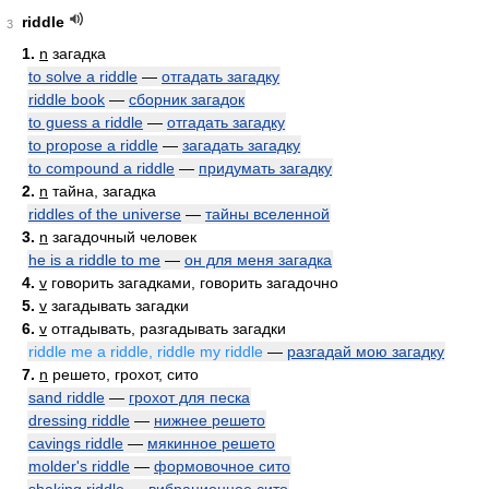
riddle
3
1.
n
загадка
to solve a riddle
—
отгадать загадку
riddle book
—
сборник загадок
to guess a riddle
—
отгадать загадку
to propose a riddle
—
загадать загадку
to compound a riddle
—
придумать загадку
2.
n
тайна, загадка
riddles of the universe
—
тайны вселенной
3.
n
загадочный человек
he is a riddle to me
—
он для меня загадка
4.
v
говорить загадками, говорить загадочно
5.
v
загадывать загадки
6.
v
отгадывать, разгадывать загадки
riddle me a riddle, riddle my riddle
—
разгадай мою загадку
7.
n
решето, грохот, сито
sand riddle
—
грохот для песка
dressing riddle
—
нижнее решето
cavings riddle
—
мякинное решето
molder's riddle
—
формовочное сито