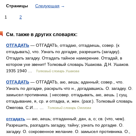
Страницы
Следующая
→
1
2
См. также в других словарях:
ОТГАДАТЬ
— ОТГАДАТЬ, отгадаю, отгадаешь, совер. (к
отгадывать), что. Узнать по догадке, разрешить (загадку).
Отгадать загадку. Отгадать тайное намерение. Отгадай, в
котором ухе звенит! Толковый словарь Ушакова. Д.Н. Ушаков.
1935 1940 …
Толковый словарь Ушакова
ОТГАДАТЬ
— ОТГАДАТЬ, аю, аешь; аданный; совер., что.
Узнать по догадке, раскрыть что н., догадавшись. О. загадку. О.
замысел противника. | несовер. отгадывать, аю, аешь. | сущ.
отгадывание, я, ср. и отгадка, и, жен. (разг.). Толковый словарь
Ожегова. С.И.… …
Толковый словарь Ожегова
отгадать
— аю, аешь; отгаданный; дан, а, о; св. (что, чем).
Разрешить, разгадать загадку, тайну; узнать по догадке. О.
загадку. О. сокровенное желание. О. замысел противника. О.,