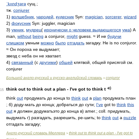
ˈkʌndʒərə
сущ.;
тж.
conjurer
1)
волшебник
,
чародей
,
кудесник
Syn:
magician
,
sorcerer
,
wizard
2)
фокусник
Syn: juggler, magician
3)
умник
,
мудрец
(
иронически о человеке выдающегося
ума
) A
man,
without
being
a conjuror,
might
guess. ≈ И не
будучи
слишком
умным
можно
было
отгадать
загадку. He is no conjuror.
≈ Он пороха не выдумает;
звезд с неба он не хватает.
4)
связанный
(с
другими
)
общей
клятвой, общей присягой см.
conjurer
Большой англо-русский и русско-английский словарь
conjuror
>
think out to think out a plan - I've got to think t
15
think
out
продумать до конца to
think
out
a
plan
продумать план
; б) доду-мать до конца; добраться до сути;
I've
got to
think
this
out
я должен додуматьэто до конца в) amer.; coll. придумать,
выдумать г) разгадать, разрешить, ре-шить; to
think
out
a
puzzle
отгадать загадку;
Англо-русский словарь Мюллера
think out to think out a plan - I've got to
>