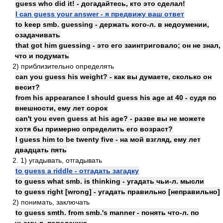
guess who did it! - догадайтесь, кто это сделал!
I can guess your answer - я предвижу ваш ответ
to keep smb. guessing - держать кого-л. в недоумении,
озадачивать
that got him guessing - это его заинтриговало; он не знал,
что и подумать
2) приблизительно определять
can you guess his weight? - как вы думаете, сколько он
весит?
from his appearance I should guess his age at 40 - судя по
внешности, ему лет сорок
can't you even guess at his age? - разве вы не можете
хотя бы примерно определить его возраст?
I guess him to be twenty five - на мой взгляд, ему лет
двадцать пять
2. 1) угадывать, отгадывать
to guess a riddle - отгадать загадку
to guess what smb. is thinking - угадать чьи-л. мысли
to guess right [wrong] - угадать правильно [неправильно]
2) понимать, заключать
to guess smth. from smb.'s manner - понять что-л. по