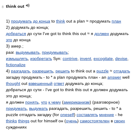
think out
8
1)
продумать
до конца
to
think
out a plan ≈ продумать
план
2) додумать до конца;
добраться
до сути I've got to think this out ≈ я
должен
додумать
это
до конца
3) амер.;
разг.
выдумывать
,
придумывать
;
измышлять
,
изобретать
Syn:
contrive
,
invent
,
excogitate
,
devise
,
fictionalize
4)
разгадать
,
разрешить
,
решить
to think out a
puzzle
≈
отгадать
загадку продумать - to * a plan продумать план - an
answer
well
thought
out
взвешенный
ответ
додумать до конца;
добраться до сути - I've got to think this out я должен додумать
это до конца;
я должен
понять
,
что
к чему
(
американизм
) (разговорное)
придумать
,
выдумать
разгадать, разрешить, решить - to * a
puzzle отгадать загадку (for
oneself
)
составлять
мнение
- he
thinks
things
out for himself он (
очень
)
самостоятелен
в
своих
суждениях