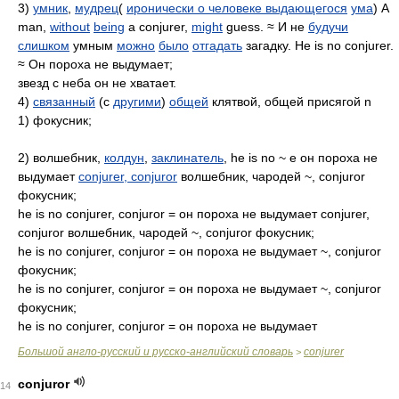
3)
умник
,
мудрец
(
иронически о человеке выдающегося
ума
) A
man,
without
being
a conjurer,
might
guess. ≈ И не
будучи
слишком
умным
можно
было
отгадать
загадку. He is no conjurer.
≈ Он пороха не выдумает;
звезд с неба он не хватает.
4)
связанный
(с
другими
)
общей
клятвой, общей присягой n
1) фокусник;
2) волшебник,
колдун
,
заклинатель
, he is no ~ е он поpоха не
выдумает
conjurer, conjuror
волшебник, чародей ~, conjuror
фокусник;
he is no conjurer, conjuror = он пороха не выдумает conjurer,
conjuror волшебник, чародей ~, conjuror фокусник;
he is no conjurer, conjuror = он пороха не выдумает ~, conjuror
фокусник;
he is no conjurer, conjuror = он пороха не выдумает ~, conjuror
фокусник;
he is no conjurer, conjuror = он пороха не выдумает
Большой англо-русский и русско-английский словарь
conjurer
>
conjuror
14