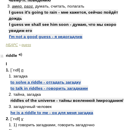
чьему-л. поведению
3.
амер.
разг.
думать, считать, полагать
I guess it's going to rain - мне кажется, сейчас пойдёт
дождь
I guess we shall see him soon - думаю, что мы скоро
увидим его
I'm not a good guess - я недогадлив
НБАРС
guess
>
riddle
11
I
1.
[ʹrıdl]
n
1. загадка
to solve a riddle - отгадать загадку
to talk in riddles - говорить загадками
2. тайна, загадка
riddles of the universe - тайны вселенной /мироздания/
3. загадочный человек
he is a riddle to me - он для меня загадка
2.
[ʹrıdl]
v
1. 1) говорить загадками, говорить загадочно