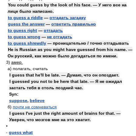
You could guess by the look of his face. — У него все на
лице было написано.
to guess a riddle
—
отгадать загадку
guess the answer
—
ответить правильно
to guess right
—
отгадать
to guess wrong
—
не отгадать
to guess shrewdly
— проницательно / точно отгадывать
He is Russian as you might have guessed from his name. —
Он русский, как можно было догадаться по имени.
3)
амер.
а)
полагать, считать
I guess that he'll be late. — Думаю, что он опоздает.
I guessed you not to be here that late. — Я не ожидал
застать тебя в столь поздний час.
Syn:
suppose
,
believe
б)
почти не сомневаться
I guess I've just the right amount of brains for that. —
Уверен, что мозгов мне на это хватит.
•
-
guess what