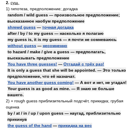
2.
сущ.
1)
гипотеза, предположение; догадка
random / wild guess — произвольное предположение;
высказанное наобум предположение
shrewd guess
—
точная догадка
after / by / to my guess — насколько я полагаю
my guess is, it is my guess — я почти не сомневаюсь
without guess
—
несомненно
to hazard / make / give a guess — предполагать,
высказывать предположение
You have three guesses!
—
Отгадай с трёх раз!
It is only a guess that she will be appointed. — Это только
предположение, что её назначат.
You have another guess coming!
— А вот и нет, не угадал!
Your guess is as good as mine. — Я знаю не больше
вашего.
2)
= rough guess
приблизительный подсчёт, прикидка; грубая
оценка
by / at / in / up / upon guess — наугад, приблизительно
прикинув
the guess of the hand
—
прикидка на вес