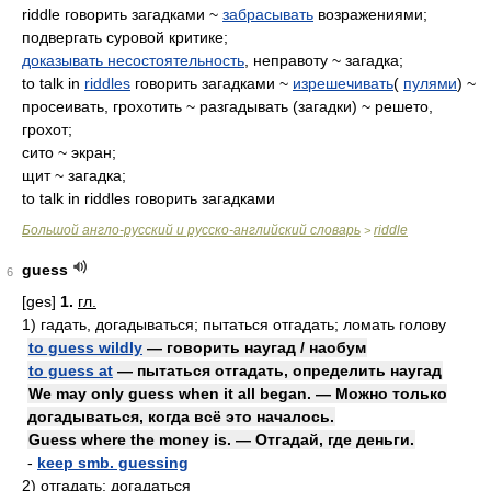
riddle говорить загадками ~
забрасывать
возражениями;
подвергать суровой критике;
доказывать несостоятельность
, неправоту ~ загадка;
to talk in
riddles
говорить загадками ~
изрешечивать
(
пулями
) ~
просеивать, грохотить ~ разгадывать (загадки) ~ решето,
грохот;
сито ~ экран;
щит ~ загадка;
to talk in riddles говорить загадками
Большой англо-русский и русско-английский словарь
riddle
>
guess
6
[ges]
1.
гл.
1)
гадать, догадываться; пытаться отгадать; ломать голову
to guess wildly
— говорить наугад / наобум
to guess at
— пытаться отгадать, определить наугад
We may only guess when it all began. — Можно только
догадываться, когда всё это началось.
Guess where the money is. — Отгадай, где деньги.
-
keep smb. guessing
2)
отгадать; догадаться