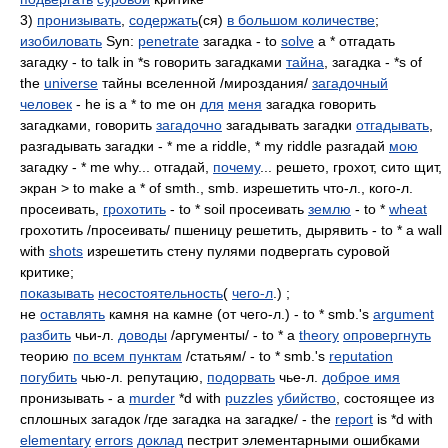
3)
пронизывать
,
содержать
(ся)
в большом количестве
;
изобиловать
Syn:
penetrate
загадка - to
solve
a * отгадать
загадку - to talk in *s говорить загадками
тайна
, загадка - *s of
the
universe
тайны вселенной /мироздания/
загадочный
человек
- he is a * to me он
для
меня
загадка говорить
загадками, говорить
загадочно
загадывать загадки
отгадывать
,
разгадывать загадки - * me a riddle, * my riddle разгадай
мою
загадку - * me why... отгадай,
почему
... решето, грохот, сито щит,
экран > to make a * of smth., smb. изрешетить что-л., кого-л.
просеивать,
грохотить
- to * soil просеивать
землю
- to *
wheat
грохотить /просеивать/ пшеницу решетить, дырявить - to * a wall
with
shots
изрешетить стену пулями подвергать суровой
критике;
показывать
несостоятельность
(
чего-л
.) ;
не
оставлять
камня на камне (от чего-л.) - to * smb.'s
argument
разбить
чьи-л.
доводы
/аргументы/ - to * a
theory
опровергнуть
теорию
по всем пунктам
/статьям/ - to * smb.'s
reputation
погубить
чью-л. репутацию,
подорвать
чье-л.
доброе имя
пронизывать - a
murder
*d with
puzzles
убийство
, состоящее из
сплошных загадок /где загадка на загадке/ - the
report
is *d with
elementary
errors
доклад
пестрит элементарными ошибками