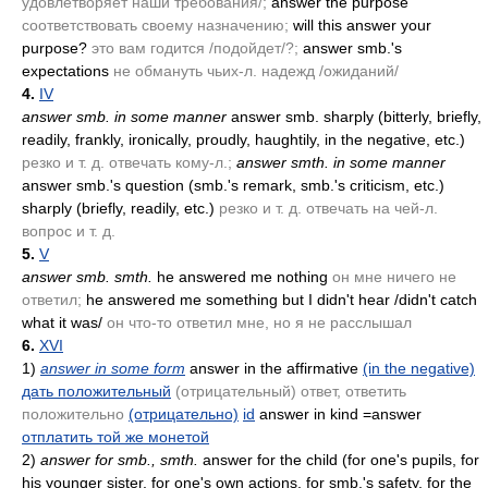
удовлетворяет наши требования/;
answer the purpose
соответствовать своему назначению;
will this answer your
purpose?
это вам годится /подойдет/?;
answer smb.'s
expectations
не обмануть чьих-л. надежд /ожиданий/
4.
IV
answer smb. in some manner
answer smb. sharply
(bitterly, briefly,
readily, frankly, ironically, proudly, haughtily, in the negative, etc.)
резко и т. д. отвечать кому-л.;
answer smth. in some manner
answer smb.'s question
(smb.'s remark, smb.'s criticism, etc.)
sharply
(briefly, readily, etc.)
резко и т. д. отвечать на чей-л.
вопрос и т. д.
5.
V
answer smb. smth.
he answered me nothing
он мне ничего не
ответил;
he answered me something but I didn't hear /didn't catch
what it was/
он что-то ответил мне, но я не расслышал
6.
XVI
1)
answer in some form
answer in the affirmative
(in the negative)
дать положительный
(отрицательный)
ответ, ответить
положительно
(отрицательно)
id
answer in kind =answer
отплатить той же монетой
2)
answer for smb., smth.
answer for the child
(for one's pupils, for
his younger sister, for one's own actions, for smb.'s safety, for the