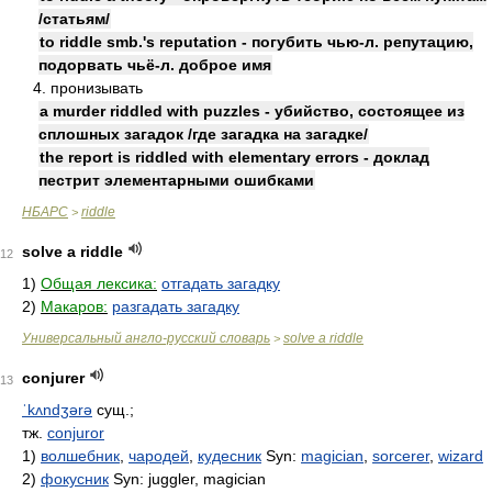
/статьям/
to riddle smb.'s reputation - погубить чью-л. репутацию,
подорвать чьё-л. доброе имя
4. пронизывать
a murder riddled with puzzles - убийство, состоящее из
сплошных загадок /где загадка на загадке/
the report is riddled with elementary errors - доклад
пестрит элементарными ошибками
НБАРС
riddle
>
solve a riddle
12
1)
Общая лексика:
отгадать загадку
2)
Макаров:
разгадать загадку
Универсальный англо-русский словарь
solve a riddle
>
conjurer
13
ˈkʌndʒərə
сущ.;
тж.
conjuror
1)
волшебник
,
чародей
,
кудесник
Syn:
magician
,
sorcerer
,
wizard
2)
фокусник
Syn: juggler, magician