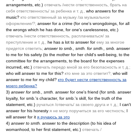
arrangements, etc.)
отвечать /нести ответственность, брать на
ceбя ответственность/ за ребенка и т. д.,
who answers for the
music?
кто ответственный за музыку /за музыкальное
оформление/?;
answer for a crime
(for one's wrongdoings, for all
the wrongs which he has done, for one's carelessness, etc.)
отвечать /нести ответственность, расплачиваться/ за
преступление и т. д.,
he has a lot to answer for
ему за многое
придется ответить;
answer to smb., smth. for smth., smb.
answer
to me for his safety
(to the mother for her child's well-being, to the
committee for the arrangements, to the board for the expenses
incurred, etc.)
отвечать передо мной за его безопасность и т, д.;
who will answer to me for this?
кто мне за это ответит?;
who will
answer to me for my child?
кто будет нести ответственность за
моего ребенка?
3)
answer for smb., smth.
answer for one's friend
(for smb. answer
loyalty, for smb.'s character, for smb.'s skill, for the truth of the
statement, etc.)
ручаться /отвечать/ за своего друга и т. д.;
I can't
answer for his honesty
я не могу поручиться за его честность;
I
will answer for it
я ручаюсь за это
4)
answer to smth.
answer to the description
(to his idea of
womanhood, to her first statement, etc.)
отвечать /