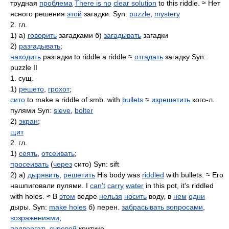
трудная
проблема
There is no
clear solution
to this riddle. ≈ Нет
ясного решения
этой
загадки. Syn:
puzzle
,
mystery
2. гл.
1) а)
говорить
загадками б)
загадывать
загадки
2)
разгадывать
;
находить
разгадки to riddle a riddle ≈
отгадать
загадку Syn:
puzzle II
1. сущ.
1)
решето
,
грохот
;
сито
to make a riddle of smb. with
bullets
≈
изрешетить
кого-л.
пулями Syn:
sieve
,
bolter
2)
экран
;
щит
2. гл.
1)
сеять
,
отсеивать
;
просеивать
(
через
сито) Syn: sift
2) а)
дырявить
,
решетить
His body was
riddled
with bullets. ≈ Его
нашпиговали пулями. I
can't
carry
water
in this pot, it's riddled
with holes. ≈ В
этом
ведре
нельзя
носить
воду, в
нем
одни
дыры. Syn:
make holes
б) перен.
забрасывать вопросами
,
возражениями
;
подвергать
суровой
критике