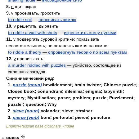
shaking riddle
—
вибрационное сито
8.
n
щит, экран
9.
v
просеивать, грохотить
to riddle soil
—
просеивать землю
10.
v
решетить, дырявить
to riddle a wall with shots
—
изрешетить стену пулями
11.
v
подвергать суровой критике; показывать
несостоятельность; не оставлять камня на камне
to riddle a theory
—
опровергнуть теорию по всем пунктам
12.
v
пронизывать
a murder riddled with puzzles
— убийство, состоящее из
сплошных загадок
Синонимический ряд:
1.
puzzle (noun)
bewilderment; brain twister; Chinese puzzle;
Closed book; conundrum; dilemma; enigma; labyrinth;
mystery; Mystification; poser; problem; puzzle; Puzzlement;
puzzler; question; Why
2.
sieve (noun)
colander; sieve; strainer
3.
pierce (verb)
bore; perforate; pierce; puncture
English-Russian base dictionary
riddle
>
guess
4