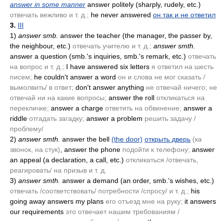
answer in some manner
answer politely
(sharply, rudely, etc.)
отвечать вежливо и т. д.;
he never answered
он так и не ответил
3.
III
1)
answer smb.
answer the teacher
(the manager, the passer by,
the neighbour, etc.)
отвечать учителю и т. д.;
answer smth.
answer a question
(smb.'s inquiries, smb.'s remark, etc.)
отвечать
на вопрос и т. д.;
I have answered six letters
я ответил на шесть
писем;
he couldn't answer a word
он и слова не мог сказать /
вымолвить/ в ответ;
don't answer anything
не отвечай ничего; не
отвечай ни на какие вопросы;
answer the roll
откликаться на
перекличке;
answer a charge
ответить на обвинение;
answer a
riddle
отгадать загадку;
answer a problem
решить задачу /
проблему/
2)
answer smth.
answer the bell
(the door)
открыть дверь
(ка
звонок, на стук)
, answer the phone
подойти к телефону;
answer
an appeal
(a declaration, a call, etc.)
откликаться /отвечать,
реагировать/ на призыв и т. д.
3)
answer smth.
answer a demand
(an order, smb.'s wishes, etc.)
отвечать /соответствовать/ потребности /спросу/ и т. д.;
his
going away answers my plans
его отъезд мне на руку;
it answers
our requirements
это отвечает нашим требованиям /