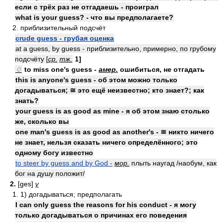
если с трёх раз не отгадаешь - проиграл
what is your guess? - что вы предполагаете?
2. приблизительный подсчёт
crude guess - грубая оценка
at a guess, by guess - приблизительно, примерно, по грубому
подсчёту [
ср.
тж.
1]
♢
to miss one's guess -
амер.
ошибиться, не отгадать
this is anyone's guess - об этом можно только
догадываться; ≅ это ещё неизвестно; кто знает?; как
знать?
your guess is as good as mine - я об этом знаю столько
же, сколько вы
one man's guess is as good as another's - ≅ никто ничего
не знает, нельзя сказать ничего определённого; это
одному богу известно
to steer by guess and by God -
мор.
плыть наугад /наобум, как
бог на душу положит/
2.
[ges]
v
1. 1) догадываться; предполагать
I can only guess the reasons for his conduct - я могу
только догадываться о причинах его поведения