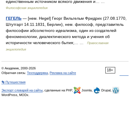
единственным источником всякого движения и… …
Философская энциклопедия
ГЕГЕЛЬ
— [нем. Hegel] Георг Вильгельм Фридрих (27.08.1770,
Штутгарт 14.11.1831, Берлин), нем. философ, представитель
философии абсолютного идеализма, один из создателей
феноменологии, диалектического метода и учения об
историчности человеческого бытия;… …
Православная
энциклопедия
© Академик, 2000-2026
18+
Обратная связь:
Техподдержка
,
Реклама на сайте
👣 Путешествия
Экспорт словарей на сайты
, сделанные на PHP,
Joomla,
Drupal,
WordPress, MODx.