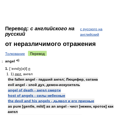
Перевод:
с английского на
с русского на
русский
английский
от неразличимого отражения
Толкование
Перевод
angel
1
1.
[ʹeındʒ(ə)l]
n
1. 1)
рел.
ангел
the fallen angel - падший ангел; Люцифер, сатана
evil angel - злой дух, демон-искуситель
angel of death - ангел смерти
host of angels - силы небесные
the devil and his angels - дьявол и его присные
as pure [gentle, mild] as an angel - чист [нежен, кроток] как
ангел