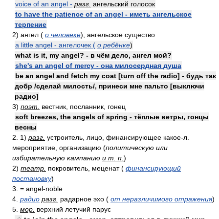
voice of an angel -
разг.
ангельский голосок
to have the patience of an angel - иметь ангельское
терпение
2) ангел (
о человеке
); ангельское существо
a little angel - ангелочек (
о ребёнке
)
what is it, my angel? - в чём дело, ангел мой?
she's an angel of mercy - она милосердная душа
be an angel and fetch my coat [turn off the radio] - будь так
добр /сделай милость/, принеси мне пальто [выключи
радио]
3)
поэт.
вестник, посланник, гонец
soft breezes, the angels of spring - тёплые ветры, гонцы
весны
2. 1)
разг.
устроитель, лицо, финансирующее какое-л.
мероприятие, организацию (
политическую или
избирательную кампанию
и т. п.
)
2)
театр.
покровитель, меценат (
финансирующий
постановку
)
3. = angel-noble
4.
радио
разг.
радарное эхо (
от неразличимого отражения
)
5.
мор.
верхний летучий парус