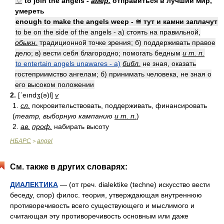
♢
to join the angels -
амер.
отправиться в лучший мир,
умереть
enough to make the angels weep - ≅ тут и камни заплачут
to be on the side of the angels - а) стоять на правильной,
обыкн.
традиционной точке зрения; б) поддерживать правое
дело; в) вести себя благородно; помогать бедным
и т. п.
to entertain angels unawares - а)
библ.
не зная, оказать
гостеприимство ангелам; б) принимать человека, не зная о
его высоком положении
2.
[ʹeındʒ(ə)l]
v
1.
сл.
покровительствовать, поддерживать, финансировать
(
театр, выборную кампанию
и т. п.
)
2.
ав.
проф.
набирать высоту
НБАРС
angel
>
См. также в других словарях:
ДИАЛЕКТИКА
— (от греч. dialektike (techne) искусство вести
беседу, спор) филос. теория, утверждающая внутреннюю
противоречивость всего существующего и мыслимого и
считающая эту противоречивость основным или даже