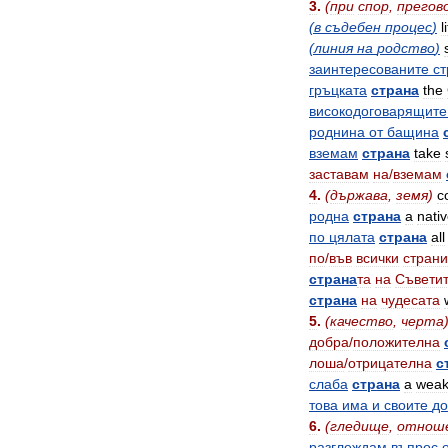
3
.
(
при
спор
,
прегов
(
в
съдебен
процес
)
l
(
линия
на
родство
)
заинтересованите
ст
гръцката
страна
the
високодоговарящите
роднина
от
бащина
вземам
страна
take
заставам
на
/
вземам
4
.
(
държава
,
земя
)
c
родна
страна
a
nati
по
цялата
страна
all
по
/
във
всички
страни
страна
та
на
Съвети
страна
на
чудесата
5
.
(
качество
,
черта
добра
/
положителна
лоша
/
отрицателна
с
слаба
страна
a
wea
това
има
и
своите
до
6
.
(
гледище
,
отнош
разглеждам
въпрос