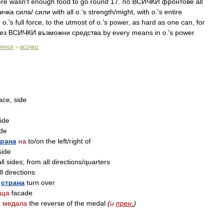
ere
wasn
'
t
enough
food
to
go
round
17
.
по
ВСИЧКИ
фронтове
all
ичка
сила
/
сили
with
all
o
.'
s
strength
/
might
,
with
o
.'
s
entire
h
o
.'
s
full
force
,
to
the
utmost
of
o
.'
s
power
,
as
hard
as
one
can
,
for
ез
ВСИЧКИ
възможни
средства
by
every
means
in
o
.'
s
power
ечник
всички
>
ace
,
side
side
ide
трана
на
to
/
on
the
left
/
right
of
side
ll
sides
;
from
all
directions
/
quarters
ll
directions
страна
turn
over
ъща
facade
а
медала
the
reverse
of
the
medal
(
и
прен
.
)