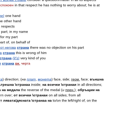
спокоен
in
that
respect
he
has
nothing
to
worry
about
;
he
is
at
he
)
one
hand
he
other
hand
respects
part
;
in
my
name
for
my
part
part
of
,
on
behalf
of
от
негова
страна
there
was
no
objection
on
his
part
а
страна
this
is
wrong
of
him
страна
(
it
'
s
)
very
kind
of
you
я
страна
вж
.
черга
ка
)
direction
; (
на
плат
,
монета
)
face
,
side
;
геом
.
face
;
външна
ътрешна
\
странаа
inside
;
на
всички
\
странаи
in
all
directions
;
а
на
медала
the
reverse
of
the
medal
(
и
прен
.
);
обръщам
на
urn
over
;
от
всички
\
странаи
on
all
sides
;
from
all
т
лявата
/
дясната
\
странаа
на
to
/
on
the
left
/
right
of
;
on
the