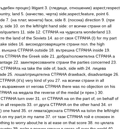
съдебен
процес
)
litigant
3
. (
гледище
,
отношение
)
aspect
;
respect
ountry
,
land
5
. (
качество
,
черта
)
side
;
aspect
;
feature
,
point
6
.
ide
7
. (
на
плат
,
монета
)
face
,
side
8
. (
посока
)
direction
9
. (
при
ty
,
side
10
.
on
the
left
/
right
hand
side:
от
всички
страни
on
all
ns
/
quarters
11
.
side
12
.
СТРАНА
на
чудесата
wonderland
13
.
ите
the
land
of
the
Soviets
14
.
аз
от
своя
СТРАНА
(
I
)
for
my
part
take
sides
16
.
високодоговарящите
страни
пол
.
the
high
.
външна
СТРАНА
outside
18
.
вътрешна
СТРАНА
inside
19
.
та
СТРАНА
the
Greek
side
21
.
добра
/
положителна
СТРАНА
a
antage
22
.
заинтересованите
страни
the
parties
concerned
23
.
СТРАНАта
на
take
the
side
of
,
back
,
side
with
24
.
лицева
cade
25
.
лоша
/
отрицателна
СТРАНА
drawback
,
disadvantage
26
.
СТРАНА
(
it
'
s
)
very
kind
of
you
27
.
на
всички
страни
in
all
е
възражения
от
негова
СТРАНА
there
was
no
objection
on
his
ТРАНА
на
медала
the
reverse
of
the
medal
(
и
прен
.)
30
.
СТРАНА
turn
over
31
.
от
СТРАНА
на
on
the
part
of
,
on
behalf
of
in
all
respects
33
.
от
друга
СТРАНА
on
the
other
hand
34
.
от
e
)
one
hand
35
.
от
лявата
/
дясната
СТРАНА
на
to
/
on
the
left
/
right
А
on
my
part
;
in
my
name
37
.
от
тази
СТРАНА
той
е
спокоен
in
othing
to
worry
about
;
he
is
at
ease
on
that
score
38
.
по
цялата
country
39
.
по
/
във
всички
страни
в
света
all
over
the
world
40
.