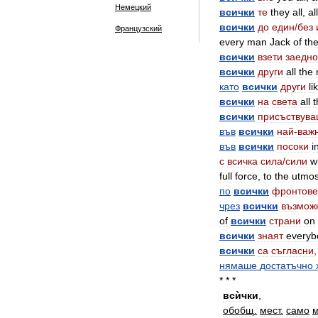
Немецкий
всички
те
they
all
,
all
всички
до
един
/
без
Французский
every
man
Jack
of
th
всички
взети
заедно
всички
други
all
the
като
всички
други
li
всички
на
света
all
t
всички
присъствув
във
всички
най
-
важ
във
всички
посоки
i
с
всичка
сила
/
сили
w
full
force
,
to
the
utmos
по
всички
фронтове
чрез
всички
възмож
of
всички
страни
on
всички
знаят
everyb
всички
са
съгласни
нямаше
достатъчно
* * *
всѝчки
,
обобщ
.
мест
.
само