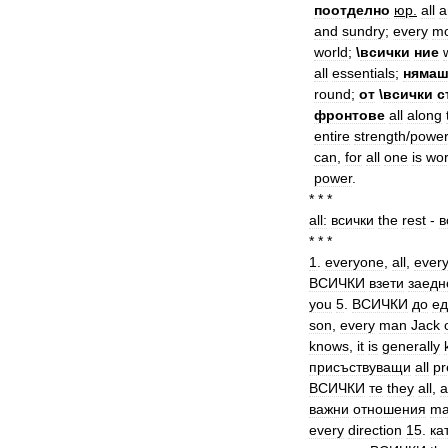
поотделно
юр
.
all
a
and
sundry
;
every
mo
world
;
\
всички
ние
all
essentials
;
нямаш
round
;
от
\
всички
с
фронтове
all
along
entire
strength
/
powe
can
,
for
all
one
is
wor
power
.
* * *
all:
всички
the
rest
-
в
* * *
1
.
everyone
,
all
,
ever
ВСИЧКИ
взети
заедн
you
5
.
ВСИЧКИ
до
ед
son
,
every
man
Jack
knows
,
it
is
generally
присъствуващи
all
pr
ВСИЧКИ
те
they
all
,
a
важни
отношения
ma
every
direction
15
.
ка