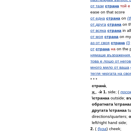
от
тази
страна
той
е
ease
on
that
score
от
една
страна
on
(
t
от
друга
страна
on
t
от
всяка
страна
in
all
от
моя
страна
on
my
аз
от
своя
страна
(
I
)
от
страна
на
on
the
нямаше
възражения
това
е
лошо
от
негов
много
мило
от
ваша
тегля
чергата
на
сво
* * *
страна̀
,
ж
.
, -
ѝ
1
.
side
; (
посо
\
странаа
outside
;
в
обратната
\
страна
другата
\
странаа
t
directions
/
quarters
;
о
left
/
right
hand
side
;
2
.
(
буза
)
cheek
;