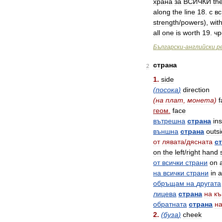
храна
за
ВСИЧКИ
th
along
the
line
18
.
с
вс
strength
/
powers
),
wit
all
one
is
worth
19
.
чр
Български
-
английски
р
страна
2
1
.
side
(
посока
)
direction
(
на
плат
,
монета
)
f
геом
.
face
вътрешна
страна
in
външна
страна
outs
от
лявата
/
дясната
с
on
the
left
/
right
hand
от
всички
страни
on
a
на
всички
страни
in
a
обръщам
на
другата
лицева
страна
на
к
обратната
страна
н
2
.
(
буза
)
cheek