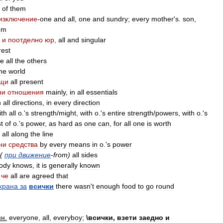
of
them
изключение
-
one
and
all
,
one
and
sundry
;
every
mother
'
s
.
son
,
em
и
поотделно
юр
,
all
and
singular
rest
ke
all
the
others
he
world
ащи
all
present
ни
отношения
mainly
,
in
all
essentials
n
all
directions
,
in
every
direction
ith
all
o
.'
s
strength
/
might
,
with
o
.'
s
entire
strength
/
powers
,
with
o
.'
s
t
of
o
.'
s
power
,
as
hard
as
one
can
,
for
all
one
is
worth
all
along
the
line
ни
средства
by
every
means
in
o
.'
s
power
(
при
движение
-
from
)
all
sides
ody
knows
,
it
is
generally
known
,
че
all
are
agreed
that
храна
за
всички
there
wasn
'
t
enough
food
to
go
round
мн
.
everyone
,
all
,
everyboy
;
\
всички
,
взети
заедно
и