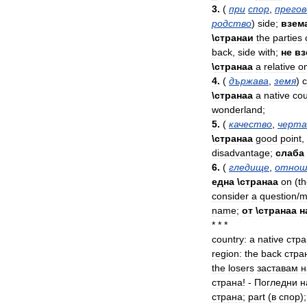
3
.
(
при
спор
,
прегов
родство
)
side
;
взем
\
странаи
the
parties
back
,
side
with
;
не
вз
\
странаа
a
relative
o
4
.
(
държава
,
земя
)
c
\
странаа
a
native
cou
wonderland
;
5
.
(
качество
,
черта
\
странаа
good
point
,
disadvantage
;
слаба
6
.
(
гледище
,
отнош
една
\
странаа
on
(
t
consider
a
question
/
m
name
;
от
\
странаа
н
* * *
country:
a
native
стра
region:
the
back
стра
the
losers
заставам
н
страна
! -
Погледни
н
страна
;
part
(
в
спор
)