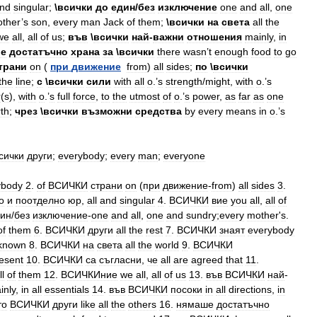
nd
singular
;
\
всички
до
един
/
без
изключение
one
and
all
,
one
ther
’
s
son
,
every
man
Jack
of
them
;
\
всички
на
света
all
the
we
all
,
all
of
us
;
във
\
всички
най
-
важни
отношения
mainly
,
in
е
достатъчно
храна
за
\
всички
there
wasn
’
t
enough
food
to
go
трани
on
(
при
движение
from
)
all
sides
;
по
\
всички
the
line
;
с
\
всички
сили
with
all
o
.’
s
strength
/
might
,
with
o
.’
s
r
(
s
),
with
o
.’
s
full
force
,
to
the
utmost
of
o
.’
s
power
,
as
far
as
one
th
;
чрез
\
всички
възможни
средства
by
every
means
in
o
.’
s
сички
други
;
everybody
;
every
man
;
everyone
ybody
2
.
of
ВСИЧКИ
страни
on
(
при
движение
-
from
)
all
sides
3
.
о
и
поотделно
юр
,
all
and
singular
4
.
ВСИЧКИ
вие
you
all
,
all
of
ин
/
без
изключение
-
one
and
all
,
one
and
sundry
;
every
mother
'
s
.
of
them
6
.
ВСИЧКИ
други
all
the
rest
7
.
ВСИЧКИ
знаят
everybody
known
8
.
ВСИЧКИ
на
света
all
the
world
9
.
ВСИЧКИ
esent
10
.
ВСИЧКИ
са
съгласни
,
че
all
are
agreed
that
11
.
ll
of
them
12
.
ВСИЧКИние
we
all
,
all
of
us
13
.
във
ВСИЧКИ
най
-
inly
,
in
all
essentials
14
.
във
ВСИЧКИ
посоки
in
all
directions
,
in
то
ВСИЧКИ
други
like
all
the
others
16
.
нямаше
достатъчно