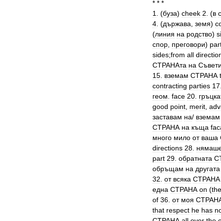
* * *
1
. (
буза
)
cheek
2
. (
в
4
. (
държава
,
земя
)
c
(
линия
на
родство
)
s
спор
,
преговори
)
par
sides
;
from
all
directio
СТРАНАта
на
Съвет
15
.
вземам
СТРАНА
contracting
parties
17
геом
.
face
20
.
гръцка
good
point
,
merit
,
adv
заставам
на
/
вземам
СТРАНА
на
къща
fa
много
мило
от
ваша
directions
28
.
нямаш
part
29
.
обратната
С
обръщам
на
другата
32
.
от
всяка
СТРАНА
една
СТРАНА
on
(
th
of
36
.
от
моя
СТРАН
that
respect
he
has
n
СТРАНА
all
over
the