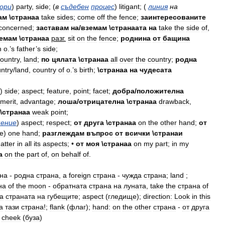
ори
)
party
,
side
; (
в
съдебен
процес
)
litigant
; (
линия
на
ам
\
странаа
take
sides
;
come
off
the
fence
;
заинтересованите
concerned
;
заставам
на
/
вземам
\
странаата
на
take
the
side
of
,
емам
\
странаа
разг
.
sit
on
the
fence
;
роднина
от
бащина
n
o
.’
s
father
’
s
side
;
ountry
,
land
;
по
цялата
\
странаа
all
over
the
country
;
родна
ntry
/
land
,
country
of
o
.’
s
birth
;
\
странаа
на
чудесата
)
side
;
aspect
;
feature
,
point
;
facet
;
добра
/
положителна
merit
,
advantage
;
лоша
/
отрицателна
\
странаа
drawback
,
\
странаа
weak
point
;
ение
)
aspect
;
respect
;
от
друга
\
странаа
on
the
other
hand
;
от
he
)
one
hand
;
разглеждам
въпрос
от
всички
\
странаи
atter
in
all
its
aspects
; •
от
моя
\
странаа
on
my
part
;
in
my
а
on
the
part
of
,
on
behalf
of
.
на
-
родна
страна
,
а
foreign
страна
-
чужда
страна
;
land
;
на
of
the
moon
-
обратната
страна
на
луната
,
take
the
страна
of
а
страната
на
губещите
;
aspect
(
гледище
);
direction:
Look
in
this
а
тази
страна
!;
flank
(
флаг
);
hand:
on
the
other
страна
-
от
друга
;
cheek
(
буза
)