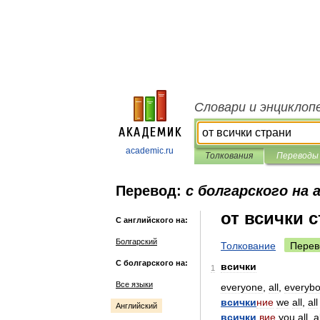
Словари и энциклоп
academic.ru
Толкования
Переводы
Перевод:
с болгарского на 
от всички 
С английского на:
Болгарский
Толкование
Перев
С болгарского на:
всички
1
Все языки
everyone
,
all
,
everyb
всички
ние
we
all
,
all
Английский
всички
вие
you
all
,
a