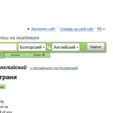
Запомнить сайт
Словарь на свой сайт
RU
едии на Академике
Найти!
Книги
Игры ⚽
английский
с английского на болгарский
страни
од
ody
of
us
ll
of
you