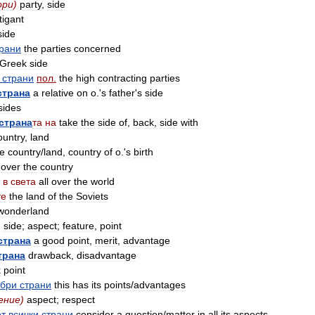
ори
)
party
,
side
itigant
side
рани
the
parties
concerned
Greek
side
страни
пол
.
the
high
contracting
parties
страна
a
relative
on
o
.'
s
father
'
s
side
sides
страна
та
на
take
the
side
of
,
back
,
side
with
ountry
,
land
ve
country
/
land
,
country
of
o
.'
s
birth
over
the
country
в
света
all
over
the
world
те
the
land
of
the
Soviets
wonderland
)
side
;
aspect
;
feature
,
point
страна
a
good
point
,
merit
,
advantage
трана
drawback
,
disadvantage
k
point
бри
страни
this
has
its
points
/
advantages
ение
)
aspect
;
respect
от
всички
страни
consider
a
question
/
matter
in
all
its
aspects