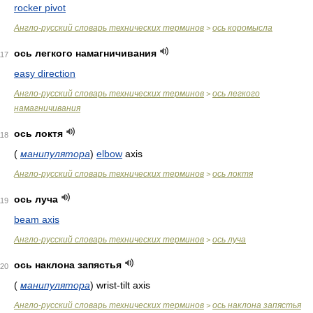
rocker pivot
Англо-русский словарь технических терминов
ось коромысла
>
ось легкого намагничивания
117
easy direction
Англо-русский словарь технических терминов
ось легкого
>
намагничивания
ось локтя
118
(
манипулятора
)
elbow
axis
Англо-русский словарь технических терминов
ось локтя
>
ось луча
119
beam axis
Англо-русский словарь технических терминов
ось луча
>
ось наклона запястья
20
(
манипулятора
)
wrist-tilt axis
Англо-русский словарь технических терминов
ось наклона запястья
>