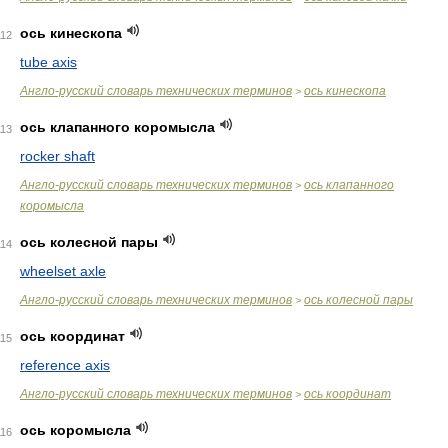
ось кинескопа
112
tube axis
Англо-русский словарь технических терминов
ось кинескопа
>
ось клапанного коромысла
113
rocker shaft
Англо-русский словарь технических терминов
ось клапанного
>
коромысла
ось колесной пары
114
wheelset axle
Англо-русский словарь технических терминов
ось колесной пары
>
ось координат
115
reference axis
Англо-русский словарь технических терминов
ось координат
>
ось коромысла
116