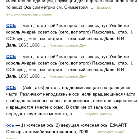
масштабной единицей, служащей для определения положения
точек.2) Ось симметрии см. Симметрия …
Большой
Энциклопедический словарь
ОСЬ
— мест., ·стар. сей? малорос. вот, здесь, тут. Улюби же
король Андрей совет ось (сего, вот этого) Пакослава, ·стар. II.
ОСЬ сущ., жен., см. острить. Толковый словарь Даля. В.И.
Даль. 1863 1866 …
Толковый словарь Даля
ОСЬ
— мест., ·стар. сей? малорос. вот, здесь, тут. Улюби же
король Андрей совет ось (сего, вот этого) Пакослава, ·стар. II.
ОСЬ сущ., жен., см. острить. Толковый словарь Даля. В.И.
Даль. 1863 1866 …
Толковый словарь Даля
ОСЬ
— (Axle, axis) деталь, поддерживающая вращающиеся
части. Различают неподвижные оси, если вращающиеся части
свободно насажены на ось, и подвижные, если они закреплены
и вращаются вместе с осью. В отличие от вала ось не
передает крутящего момента, а… …
Морской словарь
ось
— 1) колесная ось; 2) ведущая колесная ось. EdwART.
Словарь автомобильного жаргона, 2009 …
Автомобильный
словарь