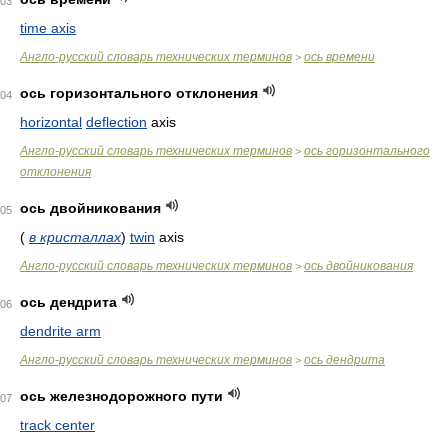
03
time axis
Англо-русский словарь технических терминов
ось времени
>
ось горизонтального отклонения
04
horizontal
deflection
axis
Англо-русский словарь технических терминов
ось горизонтального
>
отклонения
ось двойникования
05
(
в кристаллах
)
twin
axis
Англо-русский словарь технических терминов
ось двойникования
>
ось дендрита
06
dendrite arm
Англо-русский словарь технических терминов
ось дендрита
>
ось железнодорожного пути
07
track center