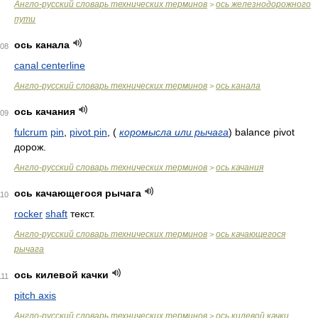
Англо-русский словарь технических терминов
ось железнодорожного
>
пути
ось канала
08
canal centerline
Англо-русский словарь технических терминов
ось канала
>
ось качания
09
fulcrum
pin
,
pivot pin
,
(
коромысла или рычага
)
balance pivot
дорож.
Англо-русский словарь технических терминов
ось качания
>
ось качающегося рычага
110
rocker
shaft
текст.
Англо-русский словарь технических терминов
ось качающегося
>
рычага
ось килевой качки
111
pitch axis
Англо-русский словарь технических терминов
ось килевой качки
>