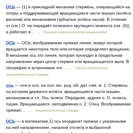
ОСЬ
— (1) в прикладной механике стержень, опирающийся на
опоры и поддерживающий вращающиеся части машин (колёса
вагонов) или механизмов (зубчатые колёса часов). В отличие
от (см.) О. не передаёт полезного крутящего момента (см. (5)),
а работает в… …
Большая политехническая энциклопедия
ОСЬ
— ОСЬ, воображаемая прямая линия, вокруг которой
вращается некоторое тело или которая определяет вращение.
В механике ось это линия, которая проходит в продольном
направлении через центр стержня или вращающегося вала. В
географии и астрономии это… …
Научно-технический
энциклопедический словарь
ось
— оси и оси, на оси; мн. род. ей; дат. сям; ж. 1. Стержень,
на котором держатся колёса, вращающиеся части машин,
механизмов и т.п. Ось телеги. Передняя, задняя о. О. колеса,
пушки. Вращающаяся, неподвижная о. 2. Спец. Воображаемая
прямая,… …
Энциклопедический словарь
ОСЬ
— в математике,1) ось координат прямая с указанными
на ней направлением, началом отсчета и выбранной