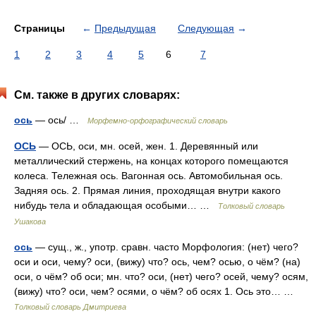
Страницы
←
Предыдущая
Следующая
→
1
2
3
4
5
6
7
См. также в других словарях:
ось
— ось/ …
Морфемно-орфографический словарь
ОСЬ
— ОСЬ, оси, мн. осей, жен. 1. Деревянный или
металлический стержень, на концах которого помещаются
колеса. Тележная ось. Вагонная ось. Автомобильная ось.
Задняя ось. 2. Прямая линия, проходящая внутри какого
нибудь тела и обладающая особыми… …
Толковый словарь
Ушакова
ось
— сущ., ж., употр. сравн. часто Морфология: (нет) чего?
оси и оси, чему? оси, (вижу) что? ось, чем? осью, о чём? (на)
оси, о чём? об оси; мн. что? оси, (нет) чего? осей, чему? осям,
(вижу) что? оси, чем? осями, о чём? об осях 1. Ось это… …
Толковый словарь Дмитриева