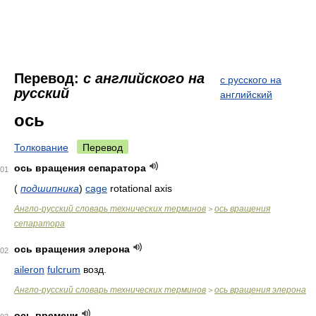
Перевод:
с английского на
с русского на
русский
английский
ось
Толкование
Перевод
ось вращения сепаратора
01
(
подшипника
)
cage
rotational axis
Англо-русский словарь технических терминов
ось вращения
>
сепаратора
ось вращения элерона
02
aileron
fulcrum
возд.
Англо-русский словарь технических терминов
ось вращения элерона
>
ось времени