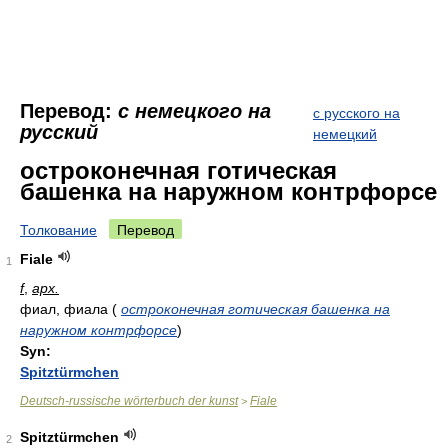
Перевод:
с немецкого на
с русского на
русский
немецкий
остроконечная готическая
башенка на наружном контрфорсе
Толкование
Перевод
Fiale
1
f
,
арх.
фиал, фиала
(
остроконечная готическая башенка на
наружном контрфорсе
)
Syn:
Spitztürmchen
Deutsch-russische wörterbuch der kunst
Fiale
>
Spitztürmchen
2