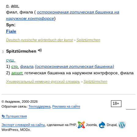
n
,
арх.
фиал, фиала
(
остроконечная готическая башенка на
наружном контрфорсе
)
Syn:
Fiale
Deutsch-russische wörterbuch der kunst
Spitztürmchen
>
Spitztürmchen
3
сущ.
1)
стр.
фиала
(остроконечная готическая башенка)
2)
архит.
готическая башенка на наружном контрфорсе, фиала
Универсальный немецко-русский словарь
Spitztürmchen
>
© Академик, 2000-2026
18+
Обратная связь:
Техподдержка
,
Реклама на сайте
👣 Путешествия
Экспорт словарей на сайты
, сделанные на PHP,
Joomla,
Drupal,
WordPress, MODx.