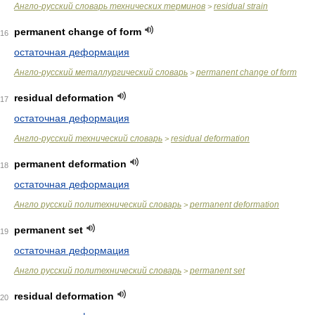
Англо-русский словарь технических терминов
residual strain
>
permanent change of form
16
остаточная деформация
Англо-русский металлургический словарь
permanent change of form
>
residual deformation
17
остаточная деформация
Англо-русский технический словарь
residual deformation
>
permanent deformation
18
остаточная деформация
Англо русский политехнический словарь
permanent deformation
>
permanent set
19
остаточная деформация
Англо русский политехнический словарь
permanent set
>
residual deformation
20