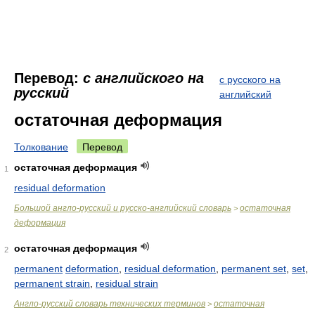
Перевод:
с английского на
с русского на
русский
английский
остаточная деформация
Толкование
Перевод
остаточная деформация
1
residual deformation
Большой англо-русский и русско-английский словарь
остаточная
>
деформация
остаточная деформация
2
permanent
deformation
,
residual deformation
,
permanent set
,
set
,
permanent strain
,
residual strain
Англо-русский словарь технических терминов
остаточная
>