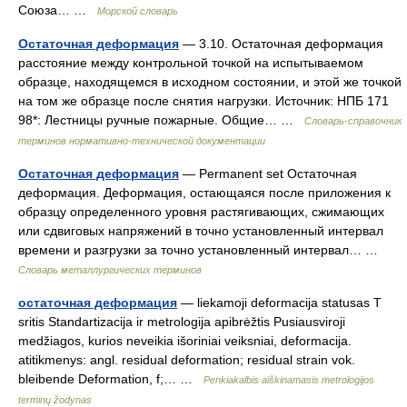
Союза… …
Морской словарь
Остаточная деформация
— 3.10. Остаточная деформация
расстояние между контрольной точкой на испытываемом
образце, находящемся в исходном состоянии, и этой же точкой
на том же образце после снятия нагрузки. Источник: НПБ 171
98*: Лестницы ручные пожарные. Общие… …
Словарь-справочник
терминов нормативно-технической документации
Остаточная деформация
— Permanent set Остаточная
деформация. Деформация, остающаяся после приложения к
образцу определенного уровня растягивающих, сжимающих
или сдвиговых напряжений в точно установленный интервал
времени и разгрузки за точно установленный интервал… …
Словарь металлургических терминов
остаточная деформация
— liekamoji deformacija statusas T
sritis Standartizacija ir metrologija apibrėžtis Pusiausviroji
medžiagos, kurios neveikia išoriniai veiksniai, deformacija.
atitikmenys: angl. residual deformation; residual strain vok.
bleibende Deformation, f;… …
Penkiakalbis aiškinamasis metrologijos
terminų žodynas