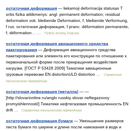
остаточная деформация
— liekamoji deformacija statusas T
sritis fizika atitikmenys: angl. permanent deformation; residual
deformation vok. bleibende Deformation, f; bleibende Verformung,
f rus. остаточная деформация, f pranc. déformation permanente,
f; déformation… …
Fizikos terminų žodynas
остаточная деформация авиационного средства
пакетирования
— Деформация авиационного средства
пакетирования или элемента его конструкции по отношению к
первоначальной форме после прекращения воздействия
нагрузки. [ГОСТ Р 53428 2009] Тематики авиационные
грузовые перевозки EN distortionULD distortion …
Справочник
технического переводчика
остаточная деформация (металла)
— —
[http://slovarionline.ru/anglo russkiy slovar neftegazovoy
promyishlennosti/] Тематики нефтегазовая промышленность EN
drift …
Справочник технического переводчика
остаточная деформация бумаги
— Уменьшение размеров
листа бумаги по ширине и длине после намокания в воде и