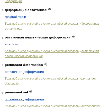
деформация
деформация остаточная
3
residual strain
Большой англо-русский и русско-английский словарь
деформация
>
остаточная
остаточная пластическая деформация
4
afterflow
Большой англо-русский и русско-английский словарь
остаточная
>
пластическая деформация
permanent deformation
5
остаточная деформация
Большой англо-русский и русско-английский словарь
permanent
>
deformation
permanent set
6
остаточная деформация
Большой англо-русский и русско-английский словарь
permanent set
>