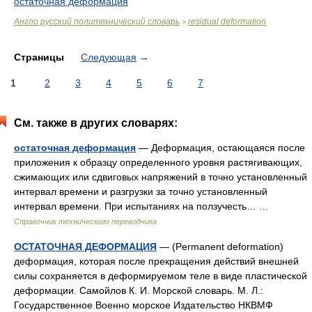
остаточная деформация
Англо русский политехнический словарь
residual deformation
>
Страницы
Следующая
→
1
2
3
4
5
6
7
См. также в других словарях:
остаточная деформация
— Деформация, остающаяся после
приложения к образцу определенного уровня растягивающих,
сжимающих или сдвиговых напряжений в точно установленный
интервал времени и разгрузки за точно установленный
интервал времени. При испытаниях на ползучесть… …
Справочник технического переводчика
ОСТАТОЧНАЯ ДЕФОРМАЦИЯ
— (Permanent deformation)
деформация, которая после прекращения действий внешней
силы сохраняется в деформируемом теле в виде пластической
деформации. Самойлов К. И. Морской словарь. М. Л.:
Государственное Военно морское Издательство НКВМФ