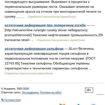
последующего высушивания. Выражают в процентах к
первоначальным размерам листа. Оказывает влияние на
совмещение красок на оттиске при многокрасочной печати по
сухому .… …
Справочник технического переводчика
остаточная деформация при поперечном изгибе
— —
[http://slovarionline.ru/anglo russkiy slovar neftegazovoy
promyishlennosti/] Тематики нефтегазовая промышленность EN
transverse strain …
Справочник технического переводчика
остаточная деформация сильфона
— ΔLост Величина,
характеризующая невозвращение торцев сильфона в
первоначальное положение после снятия нагрузки. [ГОСТ
22743 85] Тематики сильфоны Обобщающие термины
характеристики и технические параметры сильфонов …
Справочник технического переводчика
© Академик, 2000-2026
18+
Обратная связь:
Техподдержка
,
Реклама на сайте
👣 Путешествия