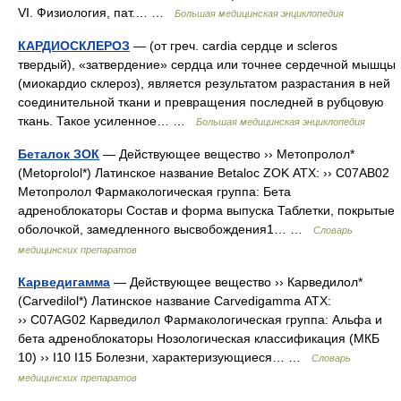
VІ. Физиология, пат.… …
Большая медицинская энциклопедия
КАРДИОСКЛЕРОЗ
— (от греч. cardia сердце и scleros
твердый), «затвердение» сердца или точнее сердечной мышцы
(миокардио склероз), является результатом разрастания в ней
соединительной ткани и превращения последней в рубцовую
ткань. Такое усиленное… …
Большая медицинская энциклопедия
Беталок ЗОК
— Действующее вещество ›› Метопролол*
(Metoprolol*) Латинское название Betaloc ZOK АТХ: ›› C07AB02
Метопролол Фармакологическая группа: Бета
адреноблокаторы Состав и форма выпуска Таблетки, покрытые
оболочкой, замедленного высвобождения1… …
Словарь
медицинских препаратов
Карведигамма
— Действующее вещество ›› Карведилол*
(Carvedilol*) Латинское название Carvedigamma АТХ:
›› C07AG02 Карведилол Фармакологическая группа: Альфа и
бета адреноблокаторы Нозологическая классификация (МКБ
10) ›› I10 I15 Болезни, характеризующиеся… …
Словарь
медицинских препаратов