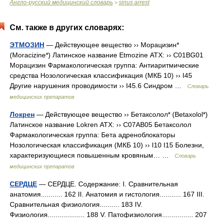
Англо-русский медицинский словарь
sinus arrest
>
См. также в других словарях:
ЭТМОЗИН
— Действующее вещество ›› Морацизин*
(Moracizine*) Латинское название Etmozine АТХ: ›› C01BG01
Морацизин Фармакологическая группа: Антиаритмические
средства Нозологическая классификация (МКБ 10) ›› I45
Другие нарушения проводимости ›› I45.6 Синдром …
Словарь
медицинских препаратов
Локрен
— Действующее вещество ›› Бетаксолол* (Betaxolol*)
Латинское название Lokren АТХ: ›› C07AB05 Бетаксолол
Фармакологическая группа: Бета адреноблокаторы
Нозологическая классификация (МКБ 10) ›› I10 I15 Болезни,
характеризующиеся повышенным кровяным… …
Словарь
медицинских препаратов
СЕРДЦЕ
— СЕРДЦЕ. Содержание: I. Сравнительная
анатомия........... 162 II. Анатомия и гистология........... 167 III.
Сравнительная физиология.......... 183 IV.
Физиология................... 188 V. Патофизиология................ 207