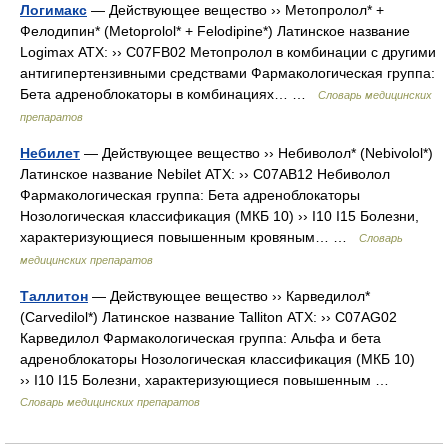
Логимакс
— Действующее вещество ›› Метопролол* +
Фелодипин* (Metoprolol* + Felodipine*) Латинское название
Logimax АТХ: ›› C07FB02 Метопролол в комбинации с другими
антигипертензивными средствами Фармакологическая группа:
Бета адреноблокаторы в комбинациях… …
Словарь медицинских
препаратов
Небилет
— Действующее вещество ›› Небиволол* (Nebivolol*)
Латинское название Nebilet АТХ: ›› C07AB12 Небиволол
Фармакологическая группа: Бета адреноблокаторы
Нозологическая классификация (МКБ 10) ›› I10 I15 Болезни,
характеризующиеся повышенным кровяным… …
Словарь
медицинских препаратов
Таллитон
— Действующее вещество ›› Карведилол*
(Carvedilol*) Латинское название Talliton АТХ: ›› C07AG02
Карведилол Фармакологическая группа: Альфа и бета
адреноблокаторы Нозологическая классификация (МКБ 10)
›› I10 I15 Болезни, характеризующиеся повышенным …
Словарь медицинских препаратов