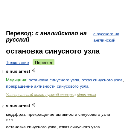
Перевод:
с английского на
с русского на
русский
английский
остановка синусного узла
Толкование
Перевод
sinus arrest
1
Медицина:
остановка синусного узла
,
отказ синусного узла
,
прекращение активности синусового узла
Универсальный англо-русский словарь
sinus arrest
>
sinus arrest
2
мед.
фраз.
прекращение активности синусового узла
* * *
остановка синусного узла, отказ синусного узла