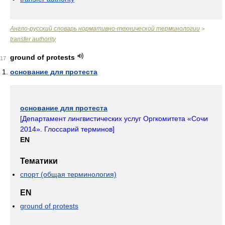
Англо-русский словарь нормативно-технической терминологии
>
transfer аuthority
ground of protests
17
основание для протеста
основание для протеста
[
Департамент лингвистических услуг Оргкомитета «Сочи
2014». Глоссарий терминов
]
EN
Тематики
спорт (общая терминология)
EN
ground of protests