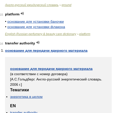
Англо-русский юридический словарь
ground
>
platform
15
•
основание для установки баночки
•
основание для установки флакона
English-Russian perfumery & beauty care dictionary
platform
>
transfer аuthority
16
основание для передачи ядерного материала
основание для передачи ядерного материала
(в соответствии с номер договора)
[А.С.Гольдберг. Англо-русский энергетический словарь.
2006 г.]
Тематики
энергетика в целом
EN
transfer аuthority