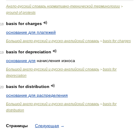
Англо-русский словарь нормативно-технической терминологии
>
ground of protests
basis for charges
18
основание для платежей
Большой англо-русский и русско-английский словарь
basis for charges
>
basis for depreciation
19
основание для
начисления износа
Большой англо-русский и русско-английский словарь
basis for
>
depreciation
basis for distribution
20
основание для распределения
Большой англо-русский и русско-английский словарь
basis for
>
distribution
Страницы
Следующая
→