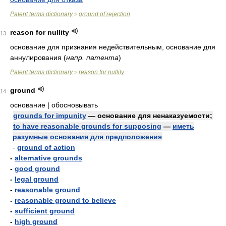
Patent terms dictionary
ground of rejection
>
reason for nullity
13
основание для признания недействительным, основание для
аннулирования
(
напр. патента
)
Patent terms dictionary
reason for nullity
>
ground
14
основание | обосновывать
grounds for impunity
— основание для ненаказуемости;
to have reasonable grounds for supposing
—
иметь
разумные основания для предположения
-
ground of action
-
alternative grounds
-
good ground
-
legal ground
-
reasonable ground
-
reasonable ground to believe
-
sufficient ground
-
high ground