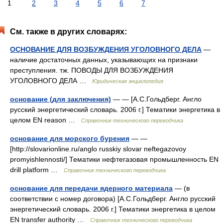
1
2
3
4
5
6
7
См. также в других словарях:
ОСНОВАНИЕ ДЛЯ ВОЗБУЖДЕНИЯ УГОЛОВНОГО ДЕЛА
—
наличие достаточных данных, указывающих на признаки
преступления. тж. ПОВОДЫ ДЛЯ ВОЗБУЖДЕНИЯ
УГОЛОВНОГО ДЕЛА …
Юридическая энциклопедия
основание (для заключения)
— — [А.С.Гольдберг. Англо
русский энергетический словарь. 2006 г.] Тематики энергетика в
целом EN reason …
Справочник технического переводчика
основание для морского бурения
— —
[http://slovarionline.ru/anglo russkiy slovar neftegazovoy
promyishlennosti/] Тематики нефтегазовая промышленность EN
drill platform …
Справочник технического переводчика
основание для передачи ядерного материала
— (в
соответствии с номер договора) [А.С.Гольдберг. Англо русский
энергетический словарь. 2006 г.] Тематики энергетика в целом
EN transfer аuthority …
Справочник технического переводчика