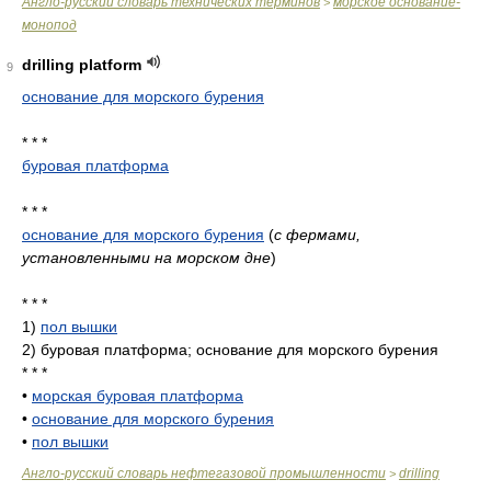
Англо-русский словарь технических терминов
морское основание-
>
монопод
drilling platform
9
основание для морского бурения
* * *
буровая платформа
* * *
основание для морского бурения
(
с фермами,
установленными на морском дне
)
* * *
1)
пол вышки
2)
буровая платформа; основание для морского бурения
* * *
•
морская буровая платформа
•
основание для морского бурения
•
пол вышки
Англо-русский словарь нефтегазовой промышленности
drilling
>