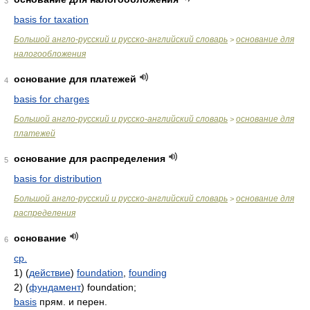
3
basis for taxation
Большой англо-русский и русско-английский словарь
основание для
>
налогообложения
основание для платежей
4
basis for charges
Большой англо-русский и русско-английский словарь
основание для
>
платежей
основание для распределения
5
basis for distribution
Большой англо-русский и русско-английский словарь
основание для
>
распределения
основание
6
ср.
1) (
действие
)
foundation
,
founding
2) (
фундамент
) foundation;
basis
прям. и перен.