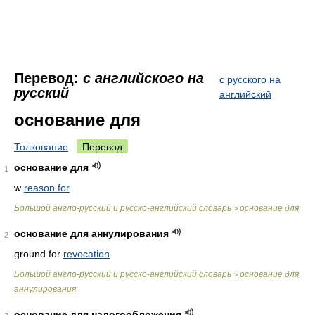
Перевод:
с английского на
с русского на
русский
английский
основание для
Толкование
Перевод
основание для
1
w
reason for
Большой англо-русский и русско-английский словарь
основание для
>
основание для аннулирования
2
ground for
revocation
Большой англо-русский и русско-английский словарь
основание для
>
аннулирования
основание для налогообложения