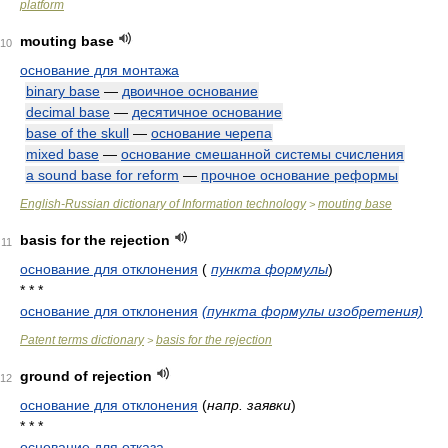
platform
mouting base
10
основание для монтажа
binary base
—
двоичное основание
decimal base
—
десятичное основание
base of the skull
—
основание черепа
mixed base
—
основание смешанной системы счисления
a sound base for reform
—
прочное основание реформы
English-Russian dictionary of Information technology
mouting base
>
basis for the rejection
11
основание для отклонения
(
пункта формулы
)
* * *
основание для отклонения
(пункта формулы изобретения)
Patent terms dictionary
basis for the rejection
>
ground of rejection
12
основание для отклонения
(
напр. заявки
)
* * *
основание для отказа