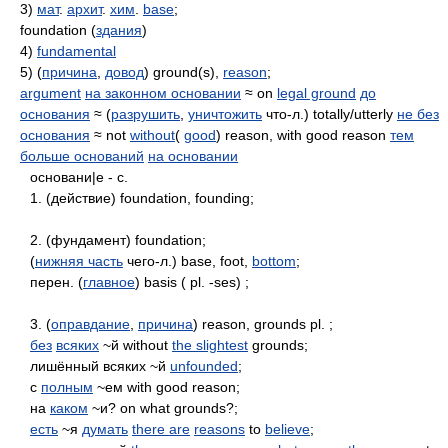
3)
мат
.
архит
.
хим
.
base
;
foundation (
здания
)
4)
fundamental
5) (
причина
,
довод
) ground(s),
reason
;
argument
на законном основании
≈ on
legal ground
до
основания
≈ (
разрушить
,
уничтожить
что-л.) totally/utterly
не без
основания
≈ not
without
(
good
) reason, with good reason
тем
больше оснований
на основании
основани|е - с.
1. (действие) foundation, founding;
2. (фундамент) foundation;
(
нижняя часть
чего-л.) base, foot,
bottom
;
перен. (
главное
) basis ( pl. -ses) ;
3. (
оправдание
,
причина
) reason, grounds pl. ;
без
всяких
~й without
the slightest
grounds;
лишённый всяких ~й
unfounded
;
с
полным
~ем with good reason;
на
каком
~и? on what grounds?;
есть
~я
думать
there are
reasons
to
believe
;