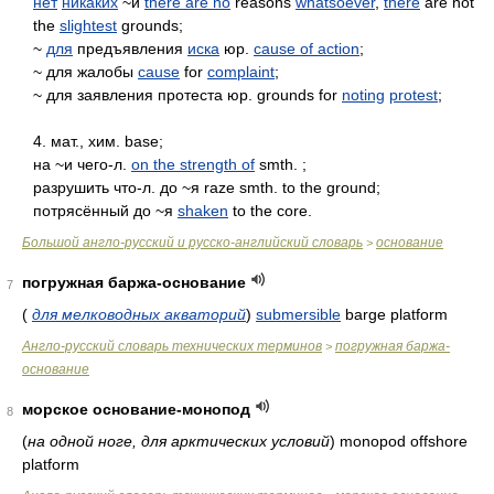
нет
никаких
~й
there are no
reasons
whatsoever
,
there
are not
the
slightest
grounds;
~
для
предъявления
иска
юр.
cause of action
;
~ для жалобы
cause
for
complaint
;
~ для заявления протеста юр. grounds for
noting
protest
;
4. мат., хим. base;
на ~и чего-л.
on the strength of
smth. ;
разрушить что-л. до ~я raze smth. to the ground;
потрясённый до ~я
shaken
to the core.
Большой англо-русский и русско-английский словарь
основание
>
погружная баржа-основание
7
(
для мелководных акваторий
)
submersible
barge platform
Англо-русский словарь технических терминов
погружная баржа-
>
основание
морское основание-монопод
8
(
на одной ноге, для арктических условий
)
monopod offshore
platform