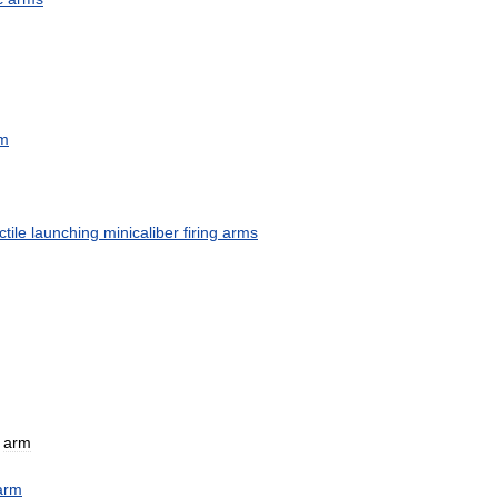
m
ctile
launching
minicaliber
firing
arms
arm
arm