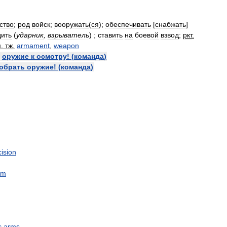
ство
;
род
войск
;
вооружать
(
ся
);
обеспечивать
[
снабжать
]
дить
(
ударник
,
взрыватель
)
;
ставить
на
боевой
взвод
;
ркт
.
м
.
тж
.
armament
,
weapon
—
оружие
к
осмотру
! (
команда
)
обрать
оружие
! (
команда
)
ision
rm
c
arms