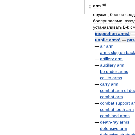
arm
2
оружие
;
боевое
сред
боеприпасами
;
взво
устанавливать
БЧ
;
с
inspection
arms
!
unpile
arms
!
—
раз
—
air
arm
—
arms
slug
on
back
—
artillery
arm
—
auxiliary
arm
—
be
under
arms
—
call
to
arms
—
carry
arm
—
combat
arm
of
dec
—
combat
arm
—
combat
support
a
—
combat
teeth
arm
—
combined
arms
—
death
-
ray
arms
—
defensive
arm
—
defensive
strategi