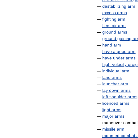
—
destabilizing
arm
—
excess
arms
—
fighting
arm
—
fleet
air
arm
—
ground
arms
—
ground
gaining
ar
—
hand
arm
—
have
a
good
arm
—
have
under
arms
—
high
-
velocity
proje
—
individual
arm
—
land
arms
—
launcher
arm
—
lay
down
arms
—
left
shoulder
arms
—
licenced
arms
—
light
arms
—
major
arms
—
maneuver
combat
—
missile
arm
—
mounted
combat