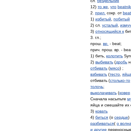
сл
.
бездельник
12
)
то
же
,
что
beatnik
2
.
прил
.
сокр
.
от
bea
1
)
избитый
,
побитый
2
)
сл
.
усталый
,
изму
3
)
относящийся
к
би
3
.
гл
.;
прош
.
вр
.
-
beat
;
прич
.
прош
.
вр
. -
bea
1
)
бить
,
колотить
Syn
2
)
выбивать
(
дробь
н
отбивать
(
мясо
) ;
взбивать
(
тесто
,
яйц
отбивать
(
столько
-
то
толочь
;
выколачивать
(
ковер
Сначала
насыпьте
м
яйца
и
смешайте
их
3
)
ковать
4
)
биться
(
о
сердце
) 
разбиваться
(
о
волн
и
другие
переносны