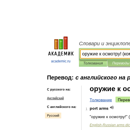
Словари и энциклоп
academic.ru
Толкования
Переводы
Перевод:
с английского на 
оружие к о
С русского на:
Английский
Толкование
Перев
С английского на:
port
arms
1
Русский
"
оружие
к
осмотру
!" (
English
-
Russian
arms
dic