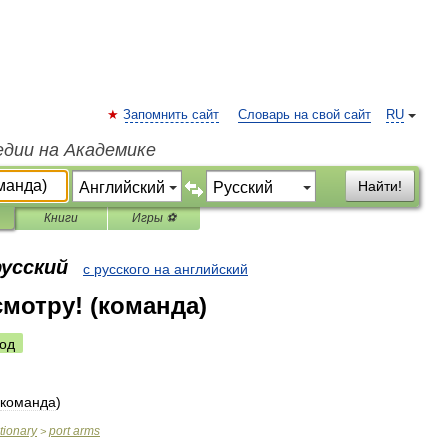
Запомнить сайт
Словарь на свой сайт
RU
едии на Академике
Найти!
Книги
Игры ⚽
русский
с русского на английский
смотру! (команда)
од
команда
)
tionary
port
arms
>