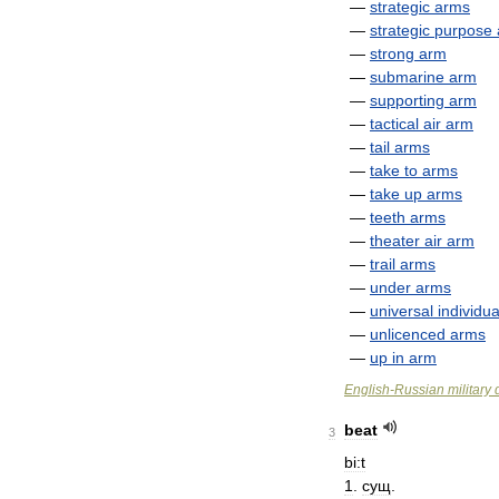
—
strategic
arms
—
strategic
purpose
—
strong
arm
—
submarine
arm
—
supporting
arm
—
tactical
air
arm
—
tail
arms
—
take
to
arms
—
take
up
arms
—
teeth
arms
—
theater
air
arm
—
trail
arms
—
under
arms
—
universal
individua
—
unlicenced
arms
—
up
in
arm
English
-
Russian
military
beat
3
bi:t
1
.
сущ
.