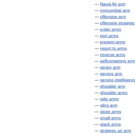
—
Naval
Air
arm
—
noncombat
arm
—
offensive
arm
—
offensive
strategic
—
order
arms
—
port
arms
—
present
arms
—
resort
to
arms
—
reverse
arms
—
selfcontaining
arm
—
senior
arm
—
service
arm
—
service
intelligenc
—
shoulder
arm
—
shoulder
arms
—
side
arms
—
sling
arm
—
slope
arms
—
small
arms
—
stack
arms
—
strategic
air
arm