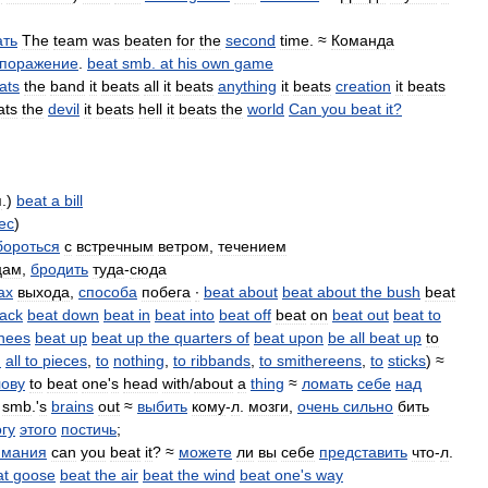
ать
The
team
was
beaten
for
the
second
time
. ≈
Команда
поражение
.
beat
smb
.
at
his
own
game
ats
the
band
it
beats
all
it
beats
anything
it
beats
creation
it
beats
ats
the
devil
it
beats
hell
it
beats
the
world
Can
you
beat
it
?
п
.)
beat
a
bill
ес
)
бороться
с
встречным
ветром
,
течением
цам
,
бродить
туда
-
сюда
ах
выхода
,
способа
побега
∙
beat
about
beat
about
the
bush
beat
ack
beat
down
beat
in
beat
into
beat
off
beat
on
beat
out
beat
to
nees
beat
up
beat
up
the
quarters
of
beat
upon
be
all
beat
up
to
и
all
to
pieces
,
to
nothing
,
to
ribbands
,
to
smithereens
,
to
sticks
) ≈
лову
to
beat
one
'
s
head
with
/
about
a
thing
≈
ломать
себе
над
smb
.'
s
brains
out
≈
выбить
кому
-
л
.
мозги
,
очень
сильно
бить
гу
этого
постичь
;
имания
can
you
beat
it
? ≈
можете
ли
вы
себе
представить
что
-
л
.
at
goose
beat
the
air
beat
the
wind
beat
one
'
s
way