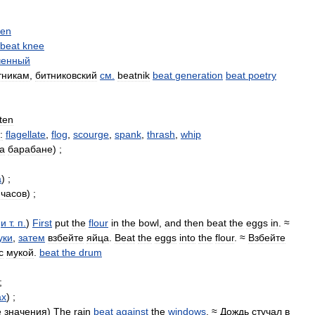
ten
beat
knee
ченный
тникам
,
битниковский
см
.
beatnik
beat
generation
beat
poetry
ten
:
flagellate
,
flog
,
scourge
,
spank
,
thrash
,
whip
а
барабане
) ;
а
) ;
часов
) ;
и
т
.
п
.
)
First
put
the
flour
in
the
bowl
,
and
then
beat
the
eggs
in
. ≈
уки
,
затем
взбейте
яйца
.
Beat
the
eggs
into
the
flour
. ≈
Взбейте
с
мукой
.
beat
the
drum
;
ах
) ;
е
значения
)
The
rain
beat
against
the
windows
. ≈
Дождь
стучал
в