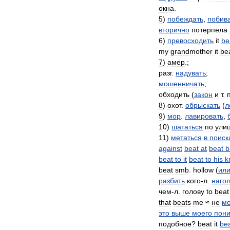
окна
.
5
)
побеждать
,
побив
вторично
потерпела
6
)
превосходить
it
be
my
grandmother
it
be
7
)
амер
.;
разг
.
надувать
;
мошенничать
;
обходить
(
закон
и
т
.
8
)
охот
.
обрыскать
(
л
9
)
мор
.
лавировать
,
10
)
шататься
по
ули
11
)
метаться
в
поиск
against
beat
at
beat
b
beat
to
it
beat
to
his
k
beat
smb
.
hollow
(
ил
разбить
кого
-
л
.
наго
чем
-
л
.
голову
to
beat
that
beats
me
≈
не
мо
это
выше
моего
пон
подобное
?
beat
it
be