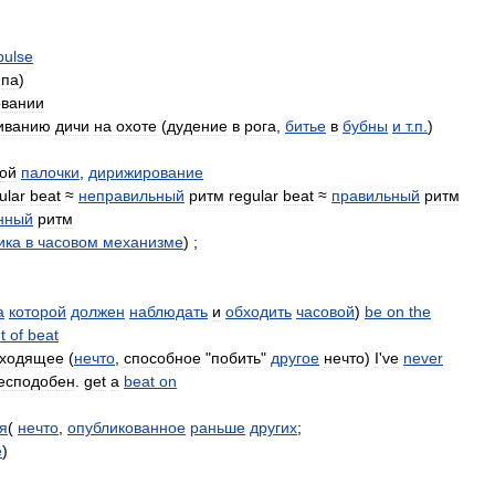
pulse
па
)
вании
гиванию
дичи
на
охоте
(
дудение
в
рога
,
битье
в
бубны
и
т
.
п
.
)
ой
палочки
,
дирижирование
ular
beat
≈
неправильный
ритм
regular
beat
≈
правильный
ритм
нный
ритм
ика
в
часовом
механизме
) ;
а
которой
должен
наблюдать
и
обходить
часовой
)
be
on
the
t
of
beat
сходящее
(
нечто
,
способное
"
побить
"
другое
нечто
)
I
'
ve
never
есподобен
.
get
a
beat
on
я
(
нечто
,
опубликованное
раньше
других
;
е
)