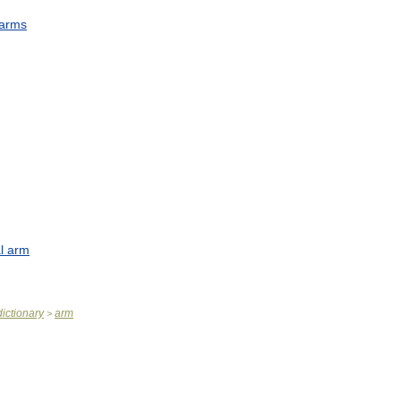
arms
l
arm
dictionary
arm
>