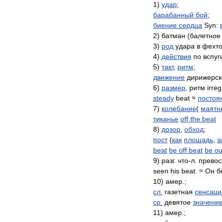
1
)
удар
;
барабанный
бой
;
биение
сердца
Syn:
2
)
батман
(
балетное
3
)
род
удара
в
фехто
4
)
действия
по
вспу
5
)
такт
,
ритм
;
движение
дирижерск
6
)
размер
,
ритм
irreg
steady
beat
≈
постоя
7
)
колебание
(
маятн
тиканье
off
the
beat
8
)
дозор
,
обход
;
пост
(
как
площадь
,
з
beat
be
off
beat
be
ou
9
)
разг
.
что
-
л
.
прево
seen
his
beat
. ≈
Он
б
10
)
амер
.;
сл
.
газетная
сенсаци
ср
.
девятое
значени
11
)
амер
.;