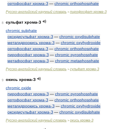
ортофосфат хрома-З
—
chromic orthophosphate
Русско-английский научный словарь
пирофосфат хрома-З
>
сульфат хрома-З
8
chromic sulphate
оксидисульфат хрома-З
—
chromic oxydisulphate
метагидроокись хрома-З
—
chromic oxyhydroxide
ортофосфат хрома-З
—
chromic orthophosphate
пирофосфат хрома-З
—
chromic pyrophosphate
метафосфат хрома-З
—
chromic metaphosphate
Русско-английский научный словарь
сульфат хрома-З
>
окись хрома-З
9
chromic oxide
пирофосфат хрома-З
—
chromic pyrophosphate
ортофосфат хрома-З
—
chromic orthophosphate
метагидроокись хрома-З
—
chromic oxyhydroxide
оксидисульфат хрома-З
—
chromic oxydisulphate
Русско-английский научный словарь
окись хрома-З
>