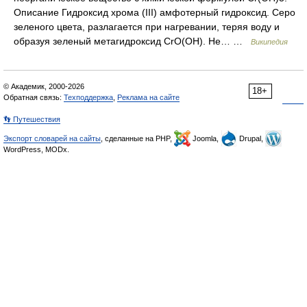
Описание Гидроксид хрома (III) амфотерный гидроксид. Серо
зеленого цвета, разлагается при нагревании, теряя воду и
образуя зеленый метагидроксид CrO(OH). Не… …
Википедия
© Академик, 2000-2026
18+
Обратная связь:
Техподдержка
,
Реклама на сайте
👣 Путешествия
Экспорт словарей на сайты
, сделанные на PHP,
Joomla,
Drupal,
WordPress, MODx.