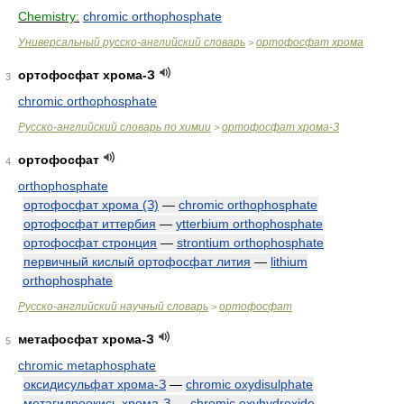
Chemistry:
chromic orthophosphate
Универсальный русско-английский словарь
ортофосфат хрома
>
ортофосфат хрома-З
3
chromic orthophosphate
Русско-английский словарь по химии
ортофосфат хрома-З
>
ортофосфат
4
orthophosphate
ортофосфат хрома (З)
—
chromic orthophosphate
ортофосфат иттербия
—
ytterbium orthophosphate
ортофосфат стронция
—
strontium orthophosphate
первичный кислый ортофосфат лития
—
lithium
orthophosphate
Русско-английский научный словарь
ортофосфат
>
метафосфат хрома-З
5
chromic metaphosphate
оксидисульфат хрома-З
—
chromic oxydisulphate
метагидроокись хрома-З
—
chromic oxyhydroxide