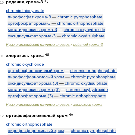
роданид хрома-З
10
chromic thiocyanate
пирофосфат хрома-З
—
chromic pyrophosphate
ортофосфат хрома-З
—
chromic orthophosphate
метагидроокись хрома-З
—
chromic oxyhydroxide
оксидисульфат хрома-З
—
chromic oxydisulphate
Русско-английский научный словарь
роданид хрома-З
>
хлорокись хрома
11
chromic oxychloride
ортофосфорнокислый хром
—
chromic orthophosphate
пирофосфорнокислый хром
—
chromic pyrophosphate
оксидисульфат хрома (З)
—
chromic oxydisulphate
метагидроокись хрома (З)
—
chromic oxyhydroxide
ортофосфат хрома (З)
—
chromic orthophosphate
Русско-английский научный словарь
хлорокись хрома
>
ортофосфорнокислый хром
12
chromic orthophosphate
пирофосфорнокислый хром
—
chromic pyrophosphate