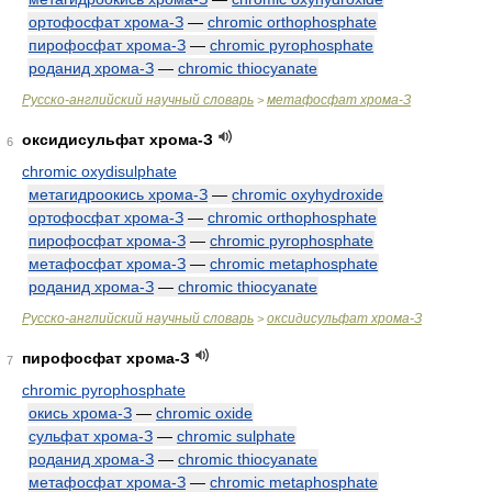
ортофосфат хрома-З
—
chromic orthophosphate
пирофосфат хрома-З
—
chromic pyrophosphate
роданид хрома-З
—
chromic thiocyanate
Русско-английский научный словарь
метафосфат хрома-З
>
оксидисульфат хрома-З
6
chromic oxydisulphate
метагидроокись хрома-З
—
chromic oxyhydroxide
ортофосфат хрома-З
—
chromic orthophosphate
пирофосфат хрома-З
—
chromic pyrophosphate
метафосфат хрома-З
—
chromic metaphosphate
роданид хрома-З
—
chromic thiocyanate
Русско-английский научный словарь
оксидисульфат хрома-З
>
пирофосфат хрома-З
7
chromic pyrophosphate
окись хрома-З
—
chromic oxide
сульфат хрома-З
—
chromic sulphate
роданид хрома-З
—
chromic thiocyanate
метафосфат хрома-З
—
chromic metaphosphate