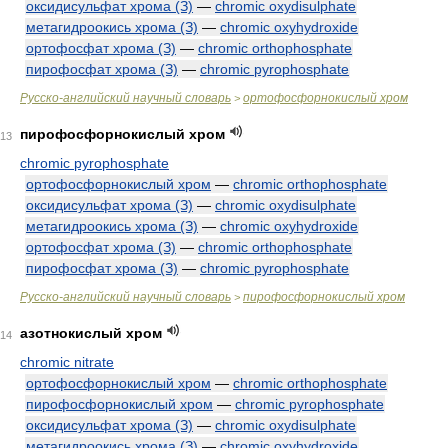
оксидисульфат хрома (З)
—
chromic oxydisulphate
метагидроокись хрома (З)
—
chromic oxyhydroxide
ортофосфат хрома (З)
—
chromic orthophosphate
пирофосфат хрома (З)
—
chromic pyrophosphate
Русско-английский научный словарь
ортофосфорнокислый хром
>
пирофосфорнокислый хром
13
chromic pyrophosphate
ортофосфорнокислый хром
—
chromic orthophosphate
оксидисульфат хрома (З)
—
chromic oxydisulphate
метагидроокись хрома (З)
—
chromic oxyhydroxide
ортофосфат хрома (З)
—
chromic orthophosphate
пирофосфат хрома (З)
—
chromic pyrophosphate
Русско-английский научный словарь
пирофосфорнокислый хром
>
азотнокислый хром
14
chromic nitrate
ортофосфорнокислый хром
—
chromic orthophosphate
пирофосфорнокислый хром
—
chromic pyrophosphate
оксидисульфат хрома (З)
—
chromic oxydisulphate
метагидроокись хрома (З)
—
chromic oxyhydroxide