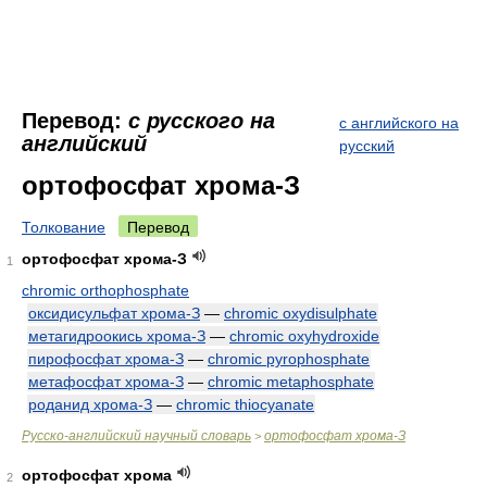
Перевод:
с русского на
с английского на
английский
русский
ортофосфат хрома-З
Толкование
Перевод
ортофосфат хрома-З
1
chromic orthophosphate
оксидисульфат хрома-З
—
chromic oxydisulphate
метагидроокись хрома-З
—
chromic oxyhydroxide
пирофосфат хрома-З
—
chromic pyrophosphate
метафосфат хрома-З
—
chromic metaphosphate
роданид хрома-З
—
chromic thiocyanate
Русско-английский научный словарь
ортофосфат хрома-З
>
ортофосфат хрома
2