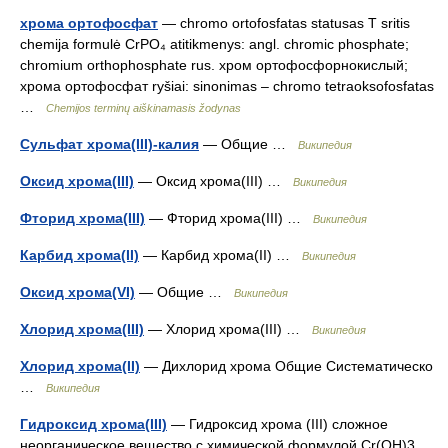
хрома ортофосфат
— chromo ortofosfatas statusas T sritis
chemija formulė CrPO₄ atitikmenys: angl. chromic phosphate;
chromium orthophosphate rus. хром ортофосфорнокислый;
хрома ортофосфат ryšiai: sinonimas – chromo tetraoksofosfatas
…
Chemijos terminų aiškinamasis žodynas
Сульфат хрома(III)-калия
— Общие …
Википедия
Оксид хрома(III)
— Оксид хрома(III) …
Википедия
Фторид хрома(III)
— Фторид хрома(III) …
Википедия
Карбид хрома(II)
— Карбид хрома(II) …
Википедия
Оксид хрома(VI)
— Общие …
Википедия
Хлорид хрома(III)
— Хлорид хрома(III) …
Википедия
Хлорид хрома(II)
— Дихлорид хрома Общие Систематическо
…
Википедия
Гидроксид хрома(III)
— Гидроксид хрома (III) сложное
неорганическое вещество с химической формулой Cr(OH)3.