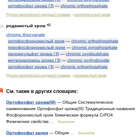
ортофосфат хрома (З)
—
chromic orthophosphate
Русско-английский научный словарь
азотнокислый хром
>
роданистый хром
15
chromic thiocyanate
ортофосфорнокислый хром
—
chromic orthophosphate
пирофосфорнокислый хром
—
chromic pyrophosphate
оксидисульфат хрома (З)
—
chromic oxydisulphate
метагидроокись хрома (З)
—
chromic oxyhydroxide
ортофосфат хрома (З)
—
chromic orthophosphate
Русско-английский научный словарь
роданистый хром
>
См. также в других словарях:
Ортофосфат хрома(III)
— Общие Систематическое
наименование Ортофосфат хрома(III) Традиционные названия
Фосфорнокислый хром Химическая формула CrPO4
Физические свойства …
Википедия
Ортофосфат калия
— Общие …
Википедия