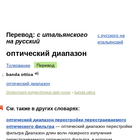
Перевод:
с итальянского
с русского на
на русский
итальянский
оптический диапазон
Толкование
Перевод
banda ottica
1
оптический диапазон
Dictionnaire polytechnique italo-russe
banda ottica
>
См. также в других словарях:
оптический диапазон перестройки перестраиваемого
оптического фильтра
— оптический диапазон перестройки
фильтра Диапазон длин волн лазерного излучения
перестраиваемого оптического фильтра, в котором