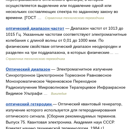
осуществляется выделение или подавление одной или
нескольких составляющих спектра по заданному закону во
времени. [ГОСТ …
Справочник технического переводчика
оптический диапазон частот
— Диапазон частот от 1013 до
1015 Гц. Указанным частотам соответствуют электромагнитные
колебания с длиной волны от 0,01 до 1000 мкм. По
физическим свойствам оптический диапазон неоднороден и
разделен на три поддиапазона, в которых физические… …
Справочник технического переводчика
Оптический диапазон
— Электромагнитное излучение
Синхротронное Циклотронное Тормозное Равновесное
Монохроматическое Черенковское Переходное
Радиоизлучение Микроволновое Терагерцевое Инфракрасное
Видимое Ультрафи …
Википедия
оптический гетеродин
— Оптический квантовый генератор,
излучение которого используется для гетеродинирования
оптического сигнала. [Сборник рекомендуемых терминов.
Выпуск 75. Квантовая электроника. Академия наук СССР.
Комитет научно технической терминологии. 1984 г.]… …