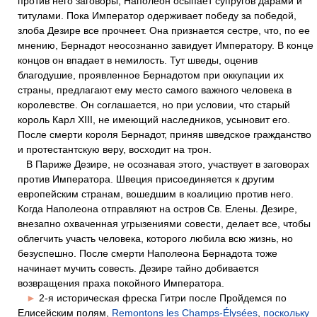
против него заговоры, Наполеон осыпает супругов дарами и
титулами. Пока Император одерживает победу за победой,
злоба Дезире все прочнеет. Она признается сестре, что, по ее
мнению, Бернадот неосознанно завидует Императору. В конце
концов он впадает в немилость. Тут шведы, оценив
благодушие, проявленное Бернадотом при оккупации их
страны, предлагают ему место самого важного человека в
королевстве. Он соглашается, но при условии, что старый
король Карл XIII, не имеющий наследников, усыновит его.
После смерти короля Бернадот, приняв шведское гражданство
и протестантскую веру, восходит на трон.
В Париже Дезире, не осознавая этого, участвует в заговорах
против Императора. Швеция присоединяется к другим
европейским странам, вошедшим в коалицию против него.
Когда Наполеона отправляют на остров Св. Елены. Дезире,
внезапно охваченная угрызениями совести, делает все, чтобы
облегчить участь человека, которого любила всю жизнь, но
безуспешно. После смерти Наполеона Бернадота тоже
начинает мучить совесть. Дезире тайно добивается
возвращения праха покойного Императора.
►
2-я историческая фреска Гитри после Пройдемся по
Елисейским полям,
Remontons les Champs-Élysées
,
поскольку