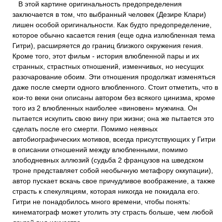
В этой картине оригинальность предопределения
заключается в том, что выбранный человек (Дезире Клари)
лишен особой оригинальности. Как будто предопределение,
которое обычно касается гения (еще одна излюбленная тема
Гитри), расширяется до границ близкого окружения гения.
Кроме того, этот фильм - история влюбленной пары и их
странных, страстных отношений, изменчивых, но несущих
разочарование обоим. Эти отношения продолжат изменяться
даже после смерти одного влюбленного. Стоит отметить, что в
кои-то веки они описаны автором без всякого цинизма, кроме
того из 2 влюбленных наиболее «виновен» мужчина. Он
пытается искупить свою вину при жизни; она же пытается это
сделать после его смерти. Помимо неявных
автобиографических мотивов, всегда присутствующих у Гитри
в описании отношений между влюбленными, помимо
злободневных аллюзий (судьба 2 французов на шведском
троне представляет собой необычную метафору оккупации),
автор пускает вскачь свое причудливое воображение, а также
страсть к спекуляциям, которая никогда не покидала его.
Гитри не понадобилось много времени, чтобы понять:
кинематограф может утолить эту страсть больше, чем любой