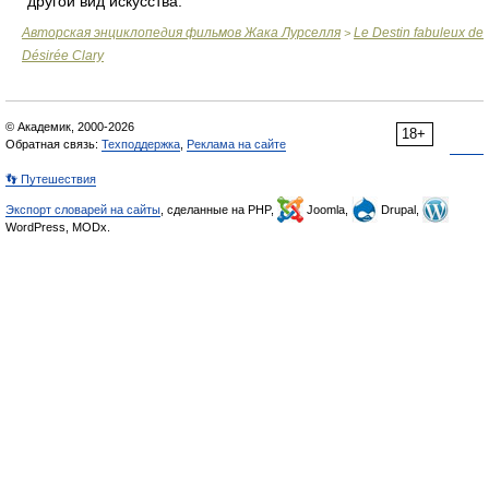
другой вид искусства.
Авторская энциклопедия фильмов Жака Лурселля
Le Destin fabuleux de
>
Désirée Clary
© Академик, 2000-2026
18+
Обратная связь:
Техподдержка
,
Реклама на сайте
👣 Путешествия
Экспорт словарей на сайты
, сделанные на PHP,
Joomla,
Drupal,
WordPress, MODx.