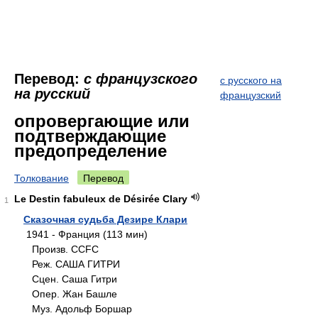
Перевод:
с французского
с русского на
на русский
французский
опровергающие или
подтверждающие
предопределение
Толкование
Перевод
Le Destin fabuleux de Désirée Clary
1
Сказочная судьба Дезире Клари
1941 - Франция (113 мин)
Произв. CCFC
Реж. CAША ГИТРИ
Сцен. Саша Гитри
Опер. Жан Башле
Муз. Адольф Боршар