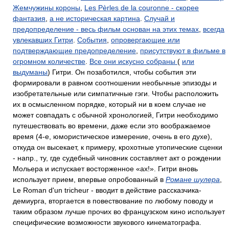
Жемчужины короны
,
Les Pèrles de la couronne - скорее
фантазия
,
а не историческая картина
.
Случай и
предопределение - весь фильм основан на этих темах
,
всегда
увлекавших Гитри
.
События
,
опровергающие или
подтверждающие предопределение
,
присутствуют в фильме в
огромном количестве
.
Все они искусно собраны
(
или
выдуманы
) Гитри. Он позаботился, чтобы события эти
формировали в равном соотношении необычные эпизоды и
изобретательные или симпатичные гэги. Чтобы расположить
их в осмысленном порядке, который ни в коем случае не
может совпадать с обычной хронологией, Гитри необходимо
путешествовать во времени, даже если это воображаемое
время (4-е, юмористическое измерение, очень в его духе),
откуда он высекает, к примеру, крохотные утопические сценки
- напр., ту, где судебный чиновник составляет акт о рождении
Мольера и испускает восторженное «ах!». Гитри вновь
использует прием, впервые опробованный в
Романе шулера
,
Le Roman d'un tricheur - вводит в действие рассказчика-
демиурга, вторгается в повествование по любому поводу и
таким образом лучше прочих во французском кино использует
специфические возможности звукового кинематографа.