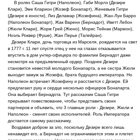
В ролях Саша Гитри (Наполеон), Габи Морлэ (Дезире
Клари), Эме Кларион (Жозеф Бонапарт), Женевьев Гитри
(Дезире в юности), Лиз Деламар (Жозефина), Жан-Луи Барро
(Наполеон Бонапарт), Жак Варенн (Бернадот), Иветт Лебон
(Жюли Клари), Жорж Грей (Жюно), Морис Тейнак (Мармон),
Ноэль Роквер (Фуше), Жан Перье (Талейран).
Дезире Клари, дочь торговца из Марселя, рождается на свет
в 1777 г. 11 лет спустя отец у нее на глазах отказывается
впустить в дом унтер-офицера по фамилии Бернадот даже
несмотря на предъявленный ордер. Позднее Дезире
становится невестой молодого Бонапарта, а ее сестра Жюли
выходит замуж за Жозефа, брата будущего императора. Но
Наполеон встречает Жозефину и расстается с Дезире. Ей
предлагают руку и сердце несколько офицеров Бонапарта.
Она выбирает Бернадота. Тут рассказчик Саша Гитри
прерывает повествование, чтобы представить своих
партнеров и объявить, что 3 главные роли - Дезире, Жюли и
Наполеон - сменят своих исполнителей. Роль Императора
достается самому рассказчику.
Воздавая добром за зло, поскольку Дезире всего лишь
ненавидит его, а Бернадот не ограничивается этим и плетет