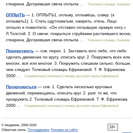
стеарина. Догоревшая свеча оплыла …
Толковый словарь Ушакова
ОПЛЫТЬ
— 1. ОПЛЫТЬ1, оплыву, оплывёшь, совер. (к
оплывать1). 1. Стать одутловатым, ожиреть, отечь. Лицо
оплыло и пожелтело. «Он отставил оплывшую правую ногу.»
Л.Толстой. 2. О свече: покрыться струйками растаявшего воска,
стеарина. Догоревшая свеча оплыла …
Толковый словарь Ушакова
Перекружить
— сов. перех. 1. Заставить кого либо, что либо
сделать движение по кругу, описать круг. 2. Покружить всех или
многих, всё или многое. 3. Покружить слишком сильно, больше,
чем следует. Толковый словарь Ефремовой. Т. Ф. Ефремова.
2000 …
Современный толковый словарь русского языка Ефремовой
Прокружиться
— сов. 1. Сделать несколько круговых
движений, перемещаясь, описать круг. 2. разг. то же, что
прокружить 2. Толковый словарь Ефремовой. Т. Ф. Ефремова.
2000 …
Современный толковый словарь русского языка Ефремовой
© Академик, 2000-2026
18+
Обратная связь:
Техподдержка
,
Реклама на сайте