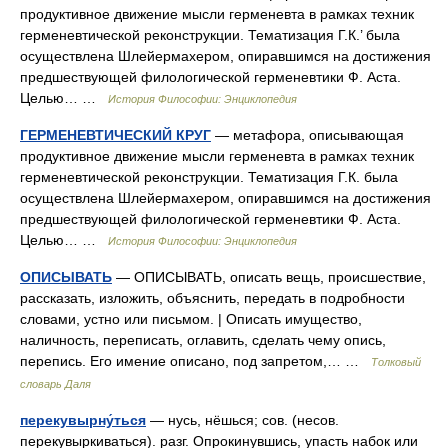
продуктивное движение мысли герменевта в рамках техник
герменевтической реконструкции. Тематизация Г.К.’ была
осуществлена Шлейермахером, опиравшимся на достижения
предшествующей филологической герменевтики Ф. Аста.
Целью… …
История Философии: Энциклопедия
ГЕРМЕНЕВТИЧЕСКИЙ КРУГ
— метафора, описывающая
продуктивное движение мысли герменевта в рамках техник
герменевтической реконструкции. Тематизация Г.К. была
осуществлена Шлейермахером, опиравшимся на достижения
предшествующей филологической герменевтики Ф. Аста.
Целью… …
История Философии: Энциклопедия
ОПИСЫВАТЬ
— ОПИСЫВАТЬ, описать вещь, происшествие,
рассказать, изложить, объяснить, передать в подробности
словами, устно или письмом. | Описать имущество,
наличность, переписать, оглавить, сделать чему опись,
перепись. Его имение описано, под запретом,… …
Толковый
словарь Даля
перекувырну́ться
— нусь, нёшься; сов. (несов.
перекувыркиваться). разг. Опрокинувшись, упасть набок или