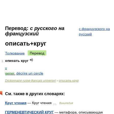
Перевод:
с русского на
с французского на
французский
русский
описать+круг
Толкование
Перевод
описать круг
1
v
gener.
décrire un cercle
Dictionnaire russe-français universel
описать круг
>
См. также в других словарях:
Круг чтения
— Круг чтения …
Википедия
ГЕРМЕНЕВТИЧЕСКИЙ КРУГ
— метафора, описывающая