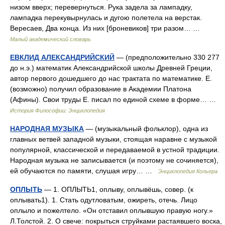
низом вверх; перевернуться. Рука задела за лампадку,
лампадка перекувырнулась и дугою полетела на верстак.
Вересаев, Два конца. Из них [броневиков] три разом… …
Малый академический словарь
ЕВКЛИД АЛЕКСАНДРИЙСКИЙ
— (предположительно 330 277
до н.э.) математик Александрийской школы Древней Греции,
автор первого дошедшего до нас трактата по математике. Е.
(возможно) получил образование в Академии Платона
(Афины). Свои труды Е. писал по единой схеме в форме… …
История Философии: Энциклопедия
НАРОДНАЯ МУЗЫКА
— (музыкальный фольклор), одна из
главных ветвей западной музыки, стоящая наравне с музыкой
популярной, классической и передаваемой в устной традиции.
Народная музыка не записывается (и поэтому не сочиняется),
ей обучаются по памяти, слушая игру… …
Энциклопедия Кольера
ОПЛЫТЬ
— 1. ОПЛЫТЬ1, оплыву, оплывёшь, совер. (к
оплывать1). 1. Стать одутловатым, ожиреть, отечь. Лицо
оплыло и пожелтело. «Он отставил оплывшую правую ногу.»
Л.Толстой. 2. О свече: покрыться струйками растаявшего воска,