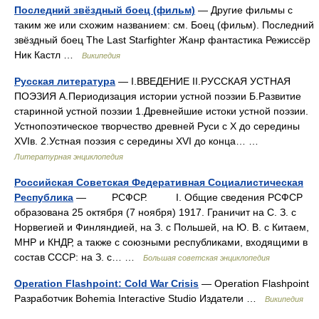
Последний звёздный боец (фильм)
— Другие фильмы с
таким же или схожим названием: см. Боец (фильм). Последний
звёздный боец The Last Starfighter Жанр фантастика Режиссёр
Ник Кастл …
Википедия
Русская литература
— I.ВВЕДЕНИЕ II.РУССКАЯ УСТНАЯ
ПОЭЗИЯ А.Периодизация истории устной поэзии Б.Развитие
старинной устной поэзии 1.Древнейшие истоки устной поэзии.
Устнопоэтическое творчество древней Руси с X до середины
XVIв. 2.Устная поэзия с середины XVI до конца… …
Литературная энциклопедия
Российская Советская Федеративная Социалистическая
Республика
— РСФСР. I. Общие сведения РСФСР
образована 25 октября (7 ноября) 1917. Граничит на С. З. с
Норвегией и Финляндией, на З. с Польшей, на Ю. В. с Китаем,
МНР и КНДР, а также с союзными республиками, входящими в
состав СССР: на З. с… …
Большая советская энциклопедия
Operation Flashpoint: Cold War Crisis
— Operation Flashpoint
Разработчик Bohemia Interactive Studio Издатели …
Википедия