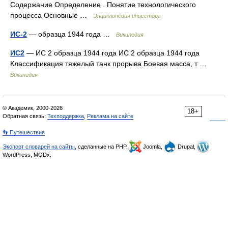
Содержание Определение . Понятие технологического
процесса Основные …
Энциклопедия инвестора
ИС-2
— образца 1944 года …
Википедия
ИС2
— ИС 2 образца 1944 года ИС 2 образца 1944 года
Классификация тяжелый танк прорыва Боевая масса, т …
Википедия
© Академик, 2000-2026
18+
Обратная связь:
Техподдержка
,
Реклама на сайте
👣 Путешествия
Экспорт словарей на сайты
, сделанные на PHP,
Joomla,
Drupal,
WordPress, MODx.