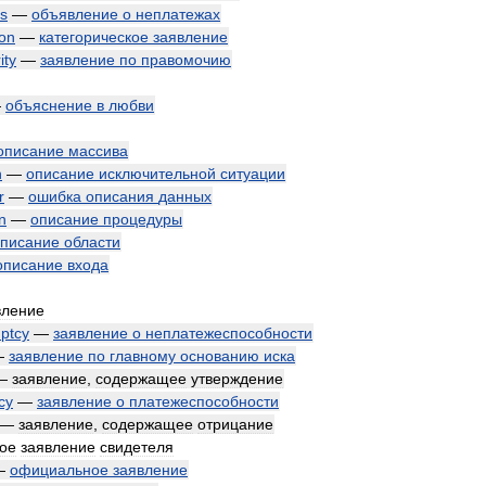
ts
—
объявление
о
неплатежах
ion
—
категорическое
заявление
ity
—
заявление
по
правомочию
—
объяснение
в
любви
описание
массива
n
—
описание
исключительной
ситуации
r
—
ошибка
описания
данных
n
—
описание
процедуры
писание
области
описание
входа
вление
ptcy
—
заявление
о
неплатежеспособности
—
заявление
по
главному
основанию
иска
—
заявление
,
содержащее
утверждение
cy
—
заявление
о
платежеспособности
—
заявление
,
содержащее
отрицание
ое
заявление
свидетеля
—
официальное
заявление