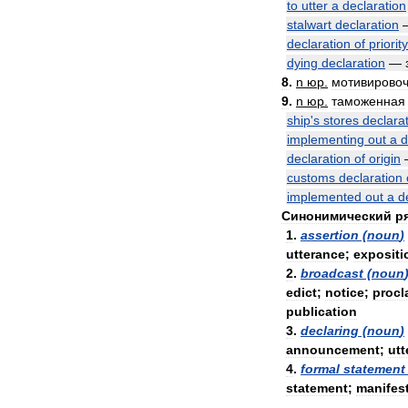
to
utter
a
declaration
stalwart
declaration
declaration
of
priority
dying
declaration
—
8
.
n
юр
.
мотивирово
9
.
n
юр
.
таможенная
ship
'
s
stores
declara
implementing
out
a
d
declaration
of
origin
customs
declaration
implemented
out
a
d
Синонимический
р
1
.
assertion
(
noun
)
utterance
;
expositi
2
.
broadcast
(
noun
edict
;
notice
;
procl
publication
3
.
declaring
(
noun
)
announcement
;
utt
4
.
formal
statement
statement
;
manifes