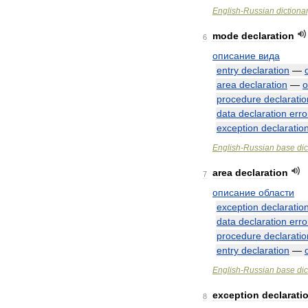
English
-
Russian
dictiona
mode
declaration
6
описание
вида
entry
declaration
—
area
declaration
—
о
procedure
declaratio
data
declaration
erro
exception
declaratio
English
-
Russian
base
dic
area
declaration
7
описание
области
exception
declaratio
data
declaration
erro
procedure
declaratio
entry
declaration
—
English
-
Russian
base
dic
exception
declarati
8