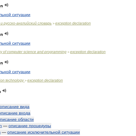
on
льной
ситуации
и
русско
-
английский
словарь
exception
declaration
>
on
льной
ситуации
ry
of
computer
science
and
programming
exception
declaration
>
on
льной
ситуации
ion
technology
exception
declaration
>
n
описание
вида
описание
входа
писание
области
n
—
описание
процедуры
n
—
описание
исключительной
ситуации