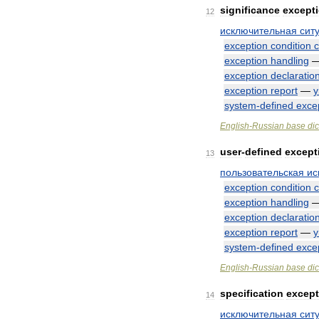
significance
except
12
исключительная
сит
exception
condition
exception
handling
exception
declaratio
exception
report
—
у
system
-
defined
exce
English
-
Russian
base
dic
user
-
defined
except
13
пользовательская
ис
exception
condition
exception
handling
exception
declaratio
exception
report
—
у
system
-
defined
exce
English
-
Russian
base
dic
specification
except
14
исключительная
сит