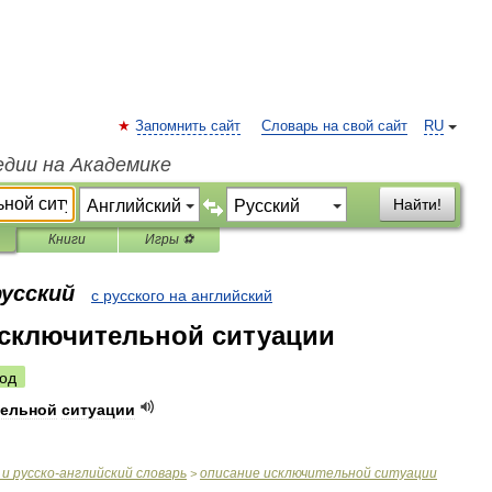
Запомнить сайт
Словарь на свой сайт
RU
едии на Академике
Найти!
Книги
Игры ⚽
русский
с русского на английский
сключительной ситуации
од
тельной
ситуации
и
русско
-
английский
словарь
описание
исключительной
ситуации
>