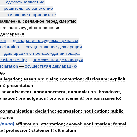
—
сделать
заявление
—
решительное
заявление
—
заявление
о
приоритете
заявление
,
сделанное
перед
смертью
чная
часть
судебного
решения
декларация
tion
—
декларация
о
судовых
припасах
eclaration
—
осуществление
декларации
—
декларация
о
происхождении
товара
customs
entry
—
таможенная
декларация
eclaration
—
осуществлял
декларацию
яд:
allegation
;
assertion
;
claim
;
contention
;
disclosure
;
explicit
on
;
presentation
)
advertisement
;
announcement
;
annunciation
;
broadcast
;
amation
;
promulgation
;
pronouncement
;
pronunciamento
;
communication
;
declaring
;
expression
;
notification
;
public
erance
(
noun
)
affirmation
;
attestation
;
avowal
;
confirmation
;
formal
to
;
profession
;
statement
;
ultimatum