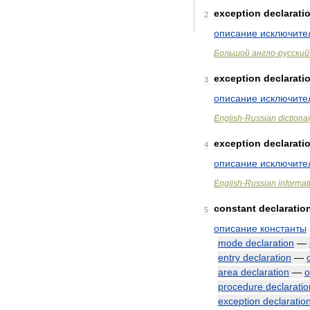
exception
declarati
2
описание
исключите
Большой
англо
-
русский
exception
declarati
3
описание
исключите
English
-
Russian
dictiona
exception
declarati
4
описание
исключите
English
-
Russian
informat
constant
declaratio
5
описание
константы
mode
declaration
—
entry
declaration
—
area
declaration
—
о
procedure
declaratio
exception
declaratio