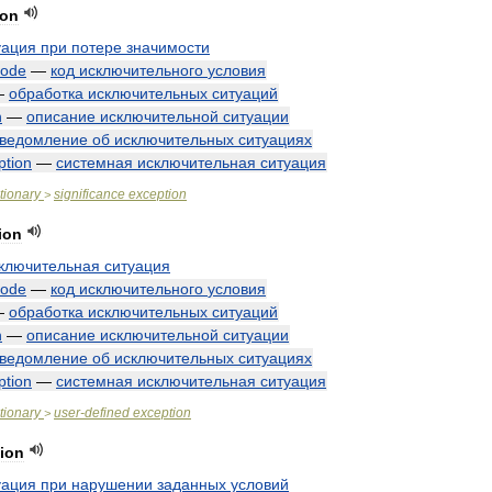
ion
уация
при
потере
значимости
code
—
код
исключительного
условия
—
обработка
исключительных
ситуаций
n
—
описание
исключительной
ситуации
ведомление
об
исключительных
ситуациях
ption
—
системная
исключительная
ситуация
tionary
significance
exception
>
ion
ключительная
ситуация
code
—
код
исключительного
условия
—
обработка
исключительных
ситуаций
n
—
описание
исключительной
ситуации
ведомление
об
исключительных
ситуациях
ption
—
системная
исключительная
ситуация
tionary
user
-
defined
exception
>
ion
уация
при
нарушении
заданных
условий