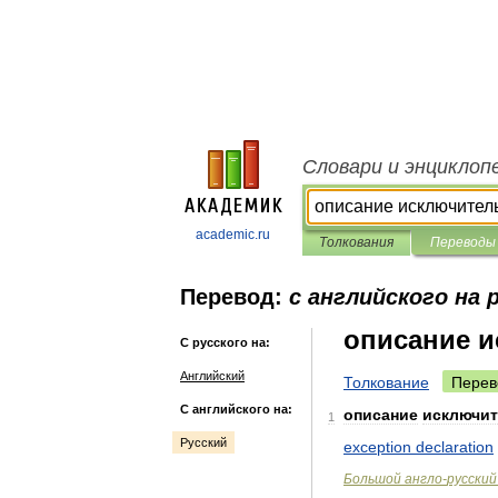
Словари и энциклоп
academic.ru
Толкования
Переводы
Перевод:
с английского на 
описание и
С русского на:
Английский
Толкование
Перев
С английского на:
описание
исключи
1
Русский
exception
declaration
Большой
англо
-
русский