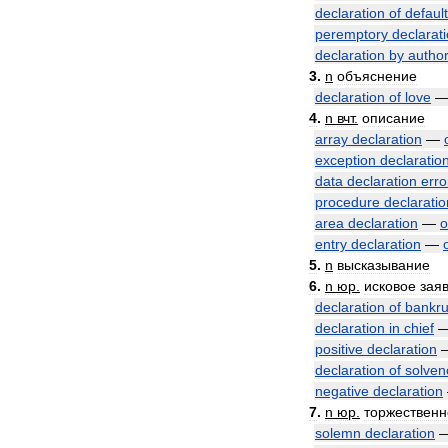
declaration
of
defaul
peremptory
declarat
declaration
by
author
3
.
n
объяснение
declaration
of
love
4
.
n
вчт
.
описание
array
declaration
—
exception
declaratio
data
declaration
erro
procedure
declaratio
area
declaration
—
о
entry
declaration
—
5
.
n
высказывание
6
.
n
юр
.
исковое
зая
declaration
of
bankru
declaration
in
chief
positive
declaration
declaration
of
solven
negative
declaration
7
.
n
юр
.
торжественн
solemn
declaration