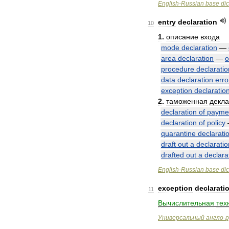
English
-
Russian
base
dic
entry
declaration
10
1
.
описание
входа
mode
declaration
—
area
declaration
—
о
procedure
declaratio
data
declaration
erro
exception
declaratio
2
.
таможенная
декл
declaration
of
payme
declaration
of
policy
quarantine
declarati
draft
out
a
declaratio
drafted
out
a
declara
English
-
Russian
base
dic
exception
declarati
11
Вычислительная
тех
Универсальный
англо
-
р