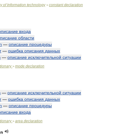
ry
of
Information
technology
constant
declaration
>
описание
входа
писание
области
n
—
описание
процедуры
r
—
ошибка
описания
данных
n
—
описание
исключительной
ситуации
tionary
mode
declaration
>
n
—
описание
исключительной
ситуации
r
—
ошибка
описания
данных
n
—
описание
процедуры
описание
входа
tionary
area
declaration
>
on