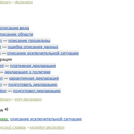
tionary
declaration
>
описание
вида
писание
области
n
—
описание
процедуры
r
—
ошибка
описания
данных
n
—
описание
исключительной
ситуации
арация
nt
—
платежная
декларация
—
декларация
о
политике
on
—
карантинная
декларация
n
—
подготовить
декларацию
tion
—
подготовил
декларацию
tionary
entry
declaration
>
on
ника:
описание
исключительной
ситуации
усский
словарь
exception
declaration
>