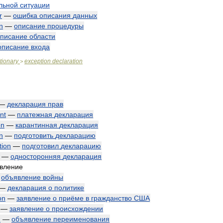
льной
ситуации
r
—
ошибка
описания
данных
n
—
описание
процедуры
писание
области
описание
входа
tionary
exception
declaration
>
—
декларация
прав
nt
—
платежная
декларация
on
—
карантинная
декларация
n
—
подготовить
декларацию
tion
—
подготовил
декларацию
—
односторонняя
декларация
вление
—
объявление
войны
—
декларация
о
политике
on
—
заявление
о
приёме
в
гражданство
США
—
заявление
о
происхождении
n
—
объявление
переименования