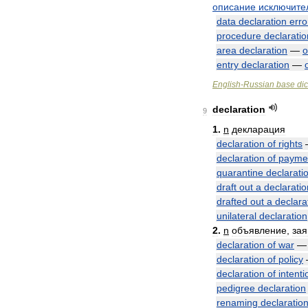
описание
исключите
data
declaration
erro
procedure
declaratio
area
declaration
—
о
entry
declaration
—
English
-
Russian
base
dic
declaration
9
1
.
n
декларация
declaration
of
rights
declaration
of
payme
quarantine
declarati
draft
out
a
declaratio
drafted
out
a
declara
unilateral
declaration
2
.
n
объявление
,
зая
declaration
of
war
declaration
of
policy
declaration
of
intenti
pedigree
declaration
renaming
declaratio