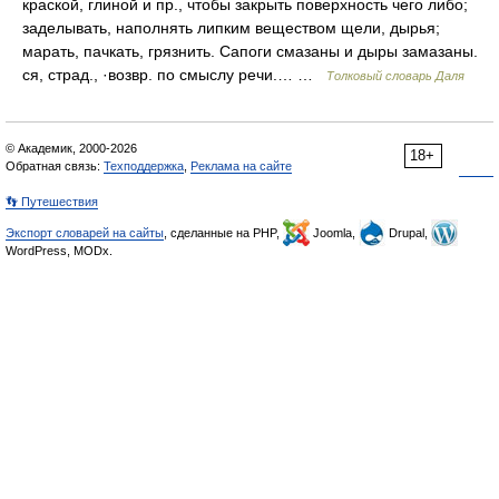
краской, глиной и пр., чтобы закрыть поверхность чего либо;
заделывать, наполнять липким веществом щели, дырья;
марать, пачкать, грязнить. Сапоги смазаны и дыры замазаны.
ся, страд., ·возвр. по смыслу речи.… …
Толковый словарь Даля
© Академик, 2000-2026
18+
Обратная связь:
Техподдержка
,
Реклама на сайте
👣 Путешествия
Экспорт словарей на сайты
, сделанные на PHP,
Joomla,
Drupal,
WordPress, MODx.