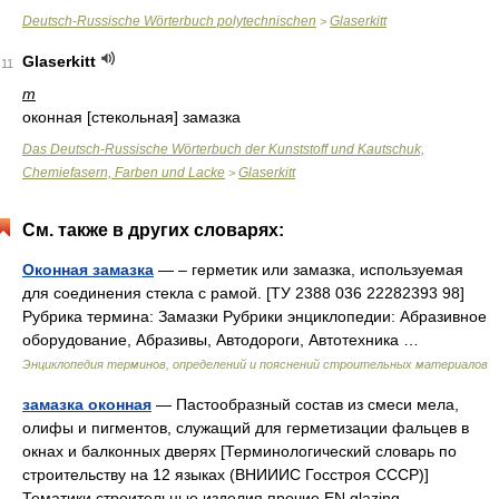
Deutsch-Russische Wörterbuch polytechnischen
Glaserkitt
>
Glaserkitt
11
m
оконная [стекольная] замазка
Das Deutsch-Russische Wörterbuch der Kunststoff und Kautschuk,
Chemiefasern, Farben und Lacke
Glaserkitt
>
См. также в других словарях:
Оконная замазка
— – герметик или замазка, используемая
для соединения стекла с рамой. [ТУ 2388 036 22282393 98]
Рубрика термина: Замазки Рубрики энциклопедии: Абразивное
оборудование, Абразивы, Автодороги, Автотехника …
Энциклопедия терминов, определений и пояснений строительных материалов
замазка оконная
— Пастообразный состав из смеси мела,
олифы и пигментов, служащий для герметизации фальцев в
окнах и балконных дверях [Терминологический словарь по
строительству на 12 языках (ВНИИИС Госстроя СССР)]
Тематики строительные изделия прочие EN glazing… …