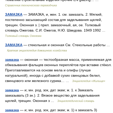
Справочник технического переводчика
ЗАМАЗКА
— ЗАМАЗКА, и, жен. 1. см. замазать. 2. Мягкий,
постепенно засыхающий состав для заделывания щелей,
трещин. Оконная з. | прил. замазочный, ая, ое. Толковый
словарь Ожегова. С.И. Ожегов, Н.Ю. Шведова. 1949 1992 …
Толковый словарь Ожегова
ЗАМАЗКА
— стекольная и оконная См. Стекольные работы …
Краткая энциклопедия домашнего хозяйства
замазка
— оконная — тестообразная масса, применяемая для
обмазывания фальцев оконных переплётов при вставке стёкол.
Приготавливается на основе мела и олифы (лучше
натуральной), иногда с добавкой сухих свинцовых белил,
свинцового или железного сурика… …
Энциклопедия «Жилище»
замазка
— и; мн. род. зок, дат. зкам; ж. 1. к Замазать
замазывать (3 зн.). 2. Вязкое вещество для заделывания
щелей, трещин. Оконная з …
Энциклопедический словарь
замазка
— и; мн. род. зок, дат. зкам; ж. 1) к замазать 3)