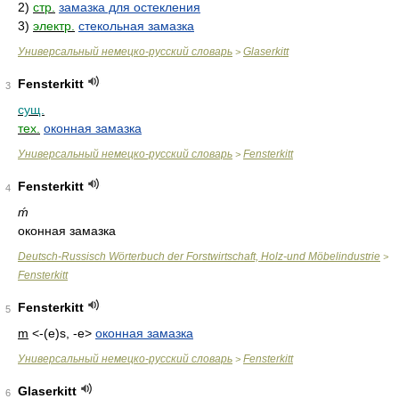
2)
стр.
замазка для остекления
3)
электр.
стекольная замазка
Универсальный немецко-русский словарь
Glaserkitt
>
Fensterkitt
3
сущ.
тех.
оконная замазка
Универсальный немецко-русский словарь
Fensterkitt
>
Fensterkitt
4
ḿ
оконная замазка
Deutsch-Russisch Wörterbuch der Forstwirtschaft, Holz-und Möbelindustrie
>
Fensterkitt
Fensterkitt
5
m
<-(e)s, -e>
оконная замазка
Универсальный немецко-русский словарь
Fensterkitt
>
Glaserkitt
6