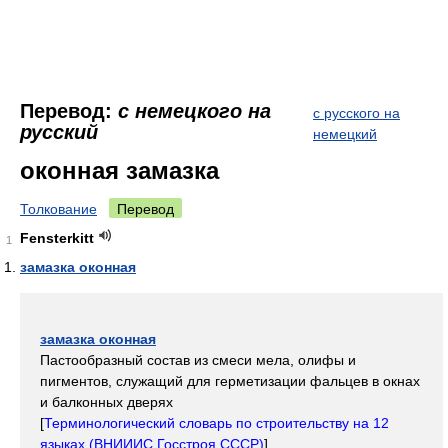
Перевод:
с немецкого на
с русского на
русский
немецкий
оконная замазка
Толкование
Перевод
Fensterkitt
1
замазка оконная
замазка оконная
Пастообразный состав из смеси мела, олифы и
пигментов, служащий для герметизации фальцев в окнах
и балконных дверях
[
Терминологический словарь по строительству на 12
языках (ВНИИИС Госстроя СССР)
]