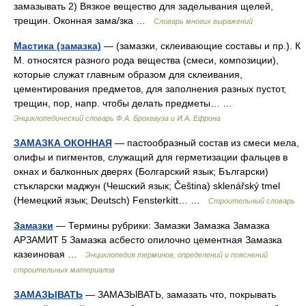
замазывать 2) Вязкое вещество для заделывания щелей,
трещин. Оконная зама/зка …
Словарь многих выражений
Мастика (замазка)
— (замазки, склеивающие составы и пр.). К
М. относятся разного рода вещества (смеси, композиции),
которые служат главным образом для склеивания,
цементирования предметов, для заполнения разных пустот,
трещин, пор, напр. чтобы делать предметы… …
Энциклопедический словарь Ф.А. Брокгауза и И.А. Ефрона
ЗАМАЗКА ОКОННАЯ
— пастообразный состав из смеси мела,
олифы и пигментов, служащий для герметизации фальцев в
окнах и балконных дверях (Болгарский язык; Български)
стъкларски маджун (Чешский язык; Čeština) sklenářský tmel
(Немецкий язык; Deutsch) Fensterkitt… …
Строительный словарь
Замазки
— Термины рубрики: Замазки Замазка Замазка
АРЗАМИТ 5 Замазка асбесто опилочно цементная Замазка
казеиновая …
Энциклопедия терминов, определений и пояснений
строительных материалов
ЗАМАЗЫВАТЬ
— ЗАМАЗЫВАТЬ, замазать что, покрывать