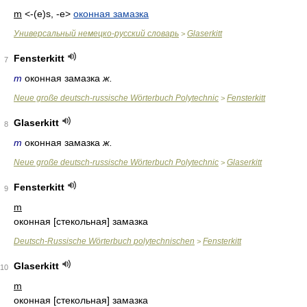
m
<-(e)s, -e>
оконная замазка
Универсальный немецко-русский словарь
Glaserkitt
>
Fensterkitt
7
m
оконная замазка
ж.
Neue große deutsch-russische Wörterbuch Polytechnic
Fensterkitt
>
Glaserkitt
8
m
оконная замазка
ж.
Neue große deutsch-russische Wörterbuch Polytechnic
Glaserkitt
>
Fensterkitt
9
m
оконная [стекольная] замазка
Deutsch-Russische Wörterbuch polytechnischen
Fensterkitt
>
Glaserkitt
10
m
оконная [стекольная] замазка