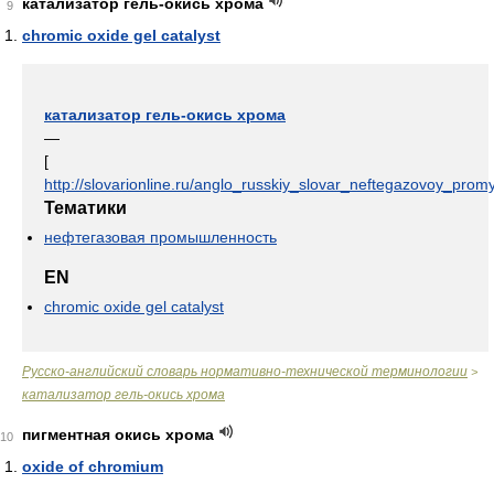
катализатор гель-окись хрома
9
chromic oxide gel catalyst
катализатор гель-окись хрома
—
[
http://slovarionline.ru/anglo_russkiy_slovar_neftegazovoy_promy
Тематики
нефтегазовая промышленность
EN
chromic oxide gel catalyst
Русско-английский словарь нормативно-технической терминологии
>
катализатор гель-окись хрома
пигментная окись хрома
10
oxide of chromium