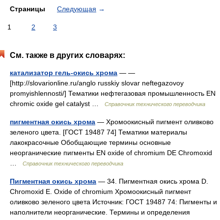
Страницы
Следующая
→
1
2
3
См. также в других словарях:
катализатор гель-окись хрома
— —
[http://slovarionline.ru/anglo russkiy slovar neftegazovoy
promyishlennosti/] Тематики нефтегазовая промышленность EN
chromic oxide gel catalyst …
Справочник технического переводчика
пигментная окись хрома
— Хромоокисный пигмент оливково
зеленого цвета. [ГОСТ 19487 74] Тематики материалы
лакокрасочные Обобщающие термины основные
неорганические пигменты EN oxide of chromium DE Chromoxid
…
Справочник технического переводчика
Пигментная окись хрома
— 34. Пигментная окись хрома D.
Chromoxid Е. Oxide of chromium Хромоокисный пигмент
оливково зеленого цвета Источник: ГОСТ 19487 74: Пигменты и
наполнители неорганические. Термины и определения