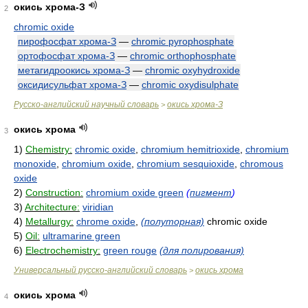
окись хрома-З
2
chromic oxide
пирофосфат хрома-З
—
chromic pyrophosphate
ортофосфат хрома-З
—
chromic orthophosphate
метагидроокись хрома-З
—
chromic oxyhydroxide
оксидисульфат хрома-З
—
chromic oxydisulphate
Русско-английский научный словарь
окись хрома-З
>
окись хрома
3
1)
Chemistry:
chromic oxide
,
chromium hemitrioxide
,
chromium
monoxide
,
chromium oxide
,
chromium sesquioxide
,
chromous
oxide
2)
Construction:
chromium oxide green
(
пигмент
)
3)
Architecture:
viridian
4)
Metallurgy:
chrome oxide
,
(полуторная)
chromic oxide
5)
Oil:
ultramarine green
6)
Electrochemistry:
green rouge
(для полирования)
Универсальный русско-английский словарь
окись хрома
>
окись хрома
4