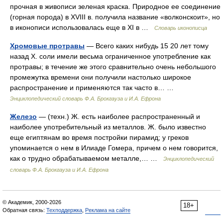
прочная в живописи зеленая краска. Природное ее соединение
(горная порода) в XVIII в. получила название «волконскоит», но
в иконописи использовалась еще в XI в …
Словарь иконописца
Хромовые протравы
— Всего каких нибудь 15 20 лет тому
назад X. соли имели весьма ограниченное употребление как
протравы; в течение же этого сравнительно очень небольшого
промежутка времени они получили настолько широкое
распространение и применяются так часто в… …
Энциклопедический словарь Ф.А. Брокгауза и И.А. Ефрона
Железо
— (техн.) Ж. есть наиболее распространенный и
наиболее употребительный из металлов. Ж. было известно
еще египтянам во время постройки пирамид; у греков
упоминается о нем в Илиаде Гомера, причем о нем говорится,
как о трудно обрабатываемом металле,… …
Энциклопедический
словарь Ф.А. Брокгауза и И.А. Ефрона
© Академик, 2000-2026
18+
Обратная связь:
Техподдержка
,
Реклама на сайте