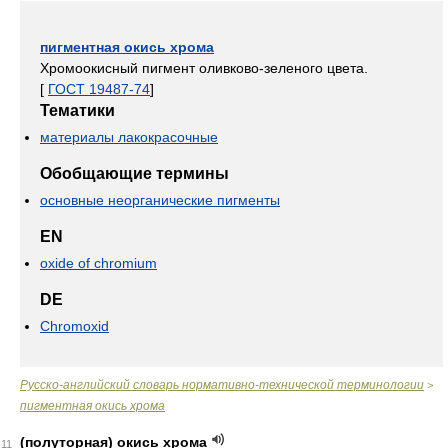
пигментная окись хрома
Хромоокисный пигмент оливково-зеленого цвета.
[
ГОСТ 19487-74
]
Тематики
материалы лакокрасочные
Обобщающие термины
основные неорганические пигменты
EN
oxide of chromium
DE
Chromoxid
Русско-английский словарь нормативно-технической терминологии
>
пигментная окись хрома
(полуторная) окись хрома
11