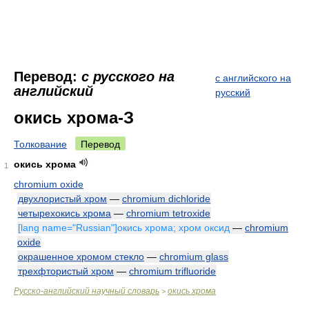
Перевод:
с русского на
с английского на
английский
русский
окись хрома-З
Толкование
Перевод
окись хрома
1
chromium oxide
двухлористый хром
—
chromium dichloride
четырехокись хрома
—
chromium tetroxide
[lang name="Russian"]окись хрома; хром оксид
—
chromium
oxide
окрашенное хромом стекло
—
chromium glass
трехфтористый хром
—
chromium trifluoride
Русско-английский научный словарь
окись хрома
>