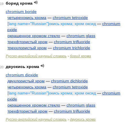
борид хрома
19
chromium boride
четырехокись хрома
—
chromium tetroxide
[lang name="Russian"]окись хрома; хром оксид
—
chromium
oxide
окрашенное хромом стекло
—
chromium glass
трехфтористый хром
—
chromium trifluoride
треххлористый хром
—
chromium trichloride
Русско-английский научный словарь
борид хрома
>
двуокись хрома
20
chromium dioxide
двухлористый хром
—
chromium dichloride
четырехокись хрома
—
chromium tetroxide
[lang name="Russian"]окись хрома; хром оксид
—
chromium
oxide
окрашенное хромом стекло
—
chromium glass
трехфтористый хром
—
chromium trifluoride
Русско-английский научный словарь
двуокись хрома
>