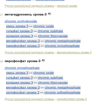
Русско-английский научный словарь
арсенид хрома
>
метагидроокись хрома-З
17
chromic oxyhydroxide
окись хрома-З
—
chromic oxide
сульфат хрома-З
—
chromic sulphate
роданид хрома-З
—
chromic thiocyanate
метафосфат хрома-З
—
chromic metaphosphate
пирофосфат хрома-З
—
chromic pyrophosphate
Русско-английский научный словарь
метагидроокись хрома-З
>
пирофосфат хрома-З
18
chromic pyrophosphate
окись хрома-З
—
chromic oxide
сульфат хрома-З
—
chromic sulphate
роданид хрома-З
—
chromic thiocyanate
метафосфат хрома-З
—
chromic metaphosphate
ортофосфат хрома-З
—
chromic orthophosphate
Русско-английский научный словарь
пирофосфат хрома-З
>