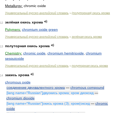
Metallurgy:
chromic oxide
Универсальный русско-английский словарь
(полуторная) окись хрома
>
зелёная окись хрома
12
Polymers:
chromium oxide green
Универсальный русско-английский словарь
зелёная окись хрома
>
полуторная окись хрома
13
Chemistry:
chromic oxide
,
chromium hemitrioxide
,
chromium
sesquioxide
Универсальный русско-английский словарь
полуторная окись хрома
>
закись хрома
14
chromous oxide
соединение двухвалентного хрома
—
chromous compound
[lang name="Russian"]двуокись хрома; хром диоксид
—
chromium dioxide
[lang name="Russian"]окись хрома (З); хром(оксид
—
chromic
oxide