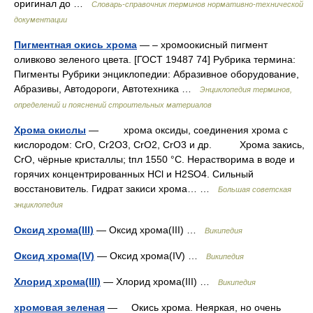
оригинал до …
Словарь-справочник терминов нормативно-технической
документации
Пигментная окись хрома
— – хромоокисный пигмент
оливково зеленого цвета. [ГОСТ 19487 74] Рубрика термина:
Пигменты Рубрики энциклопедии: Абразивное оборудование,
Абразивы, Автодороги, Автотехника …
Энциклопедия терминов,
определений и пояснений строительных материалов
Хрома окислы
— хрома оксиды, соединения хрома с
кислородом: CrO, Cr2O3, CrO2, CrO3 и др. Хрома закись,
CrO, чёрные кристаллы; tпл 1550 °С. Нерастворима в воде и
горячих концентрированных HCl и H2SO4. Сильный
восстановитель. Гидрат закиси хрома… …
Большая советская
энциклопедия
Оксид хрома(III)
— Оксид хрома(III) …
Википедия
Оксид хрома(IV)
— Оксид хрома(IV) …
Википедия
Хлорид хрома(III)
— Хлорид хрома(III) …
Википедия
хромовая зеленая
— Окись хрома. Неяркая, но очень