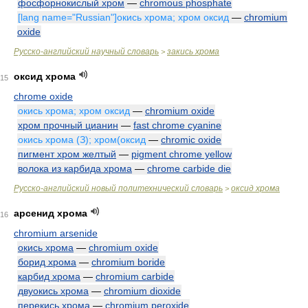
фосфорнокислый хром
—
chromous phosphate
[lang name="Russian"]окись хрома; хром оксид
—
chromium
oxide
Русско-английский научный словарь
закись хрома
>
оксид хрома
15
chrome oxide
окись хрома; хром оксид
—
chromium oxide
хром прочный цианин
—
fast chrome cyanine
окись хрома (З); хром(оксид
—
chromic oxide
пигмент хром желтый
—
pigment chrome yellow
волока из карбида хрома
—
chrome carbide die
Русско-английский новый политехнический словарь
оксид хрома
>
арсенид хрома
16
chromium arsenide
окись хрома
—
chromium oxide
борид хрома
—
chromium boride
карбид хрома
—
chromium carbide
двуокись хрома
—
chromium dioxide
перекись хрома
—
chromium peroxide