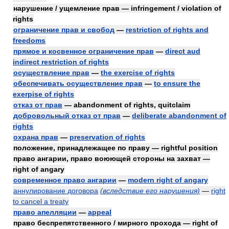
нарушение / ущемление прав — infringement / violation of
rights
ограничение прав и свобод
—
restriction of rights and
freedoms
прямое и косвенное ограничение прав
—
direct aud
indirect restriction of rights
осуществление прав
—
the exercise of rights
обеспечивать осуществление прав
—
to ensure the
exerpise of rights
отказ от прав
— abandonment of rights, quitclaim
добровольный отказ от прав
—
deliberate abandonment of
rights
охрана прав
—
preservation of rights
положение, принадлежащее по праву — rightful position
право ангарии, право воюющей стороны на захват —
right of angary
современное право ангарии
—
modern right of angary
аннулирование договора
(вследствие его нарушения)
—
right
to cancel a treaty
право апелляции
—
appeal
право беспрепятственного / мирного прохода — right of