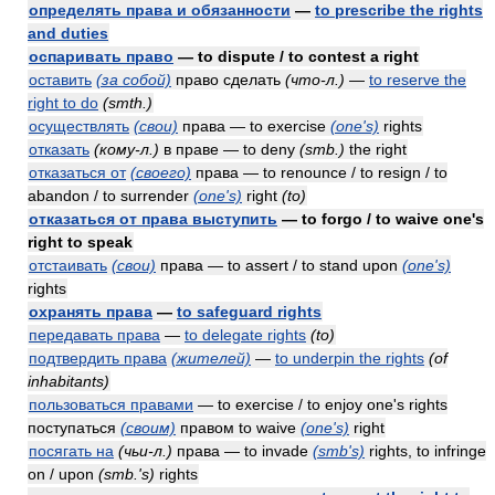
определять права и обязанности
—
to prescribe the rights
and duties
оспаривать право
— to dispute / to contest a right
оставить
(за собой)
право сделать
(что-л.)
—
to reserve the
right to do
(smth.)
осуществлять
(свои)
права — to exercise
(one's)
rights
отказать
(кому-л.)
в праве — to deny
(smb.)
the right
отказаться от
(своего)
права — to renounce / to resign / to
abandon / to surrender
(one's)
right
(to)
отказаться от права выступить
— to forgo / to waive one's
right to speak
отстаивать
(свои)
права — to assert / to stand upon
(one's)
rights
охранять права
—
to safeguard rights
передавать права
—
to delegate rights
(to)
подтвердить права
(жителей)
—
to underpin the rights
(of
inhabitants)
пользоваться правами
— to exercise / to enjoy one's rights
поступаться
(своим)
правом to waive
(one's)
right
посягать на
(чьи-л.)
права — to invade
(smb's)
rights, to infringe
on / upon
(smb.'s)
rights