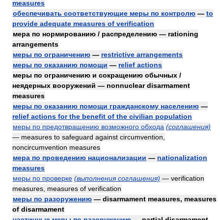
measures
обеспечивать соответствующие меры по контролю
—
to
provide adequate measures of verification
мера по нормированию / распределению — rationing
arrangements
меры по ограничению
—
restrictive arrangements
меры по оказанию помощи
—
relief actions
меры по ограничению и сокращению обычных /
неядерных вооружений — nonnuclear disarmament
measures
меры по оказанию помощи гражданскому населению
—
relief actions for the benefit of the civilian population
меры по предотвращению возможного обхода
(соглашения)
— measures to safeguard against circumvention,
noncircumvention measures
мера по проведению национализации
—
nationalization
measures
меры по проверке
(выполнения соглашения)
— verification
measures, measures of verification
меры по разоружению
— disarmament measures, measures
of disarmament
частичные меры по разоружению
— partial disarmament