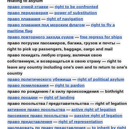
relating to asylum
право очной ставки
—
right to be confronted
право передоверия
—
power of substitution
право плавания
—
right of navigation
право плавания под морским флагом
—
right to fly a
maritime flag
право повторного захода судов
—
free regress for ships
право погрузки пассажиров, багажа, грузов и почты —
right to pick up passengers, baggage, cargo and mail
право покидать любую страну, включая свою
собственную, и возвращаться в свою страну — right to
leave any country including one's own and to return to one's
country
право политического убежища
—
right of political asylum
право помилования
—
right to pardon
право по рождению / в силу происхождения — birthright
право посадки
—
right of landing
право посольства / представительства — right of legation
активное право посольства
—
active right of legation
пассивное право посольства
—
passive right of legation
право представления
—
right of representation
наследовать по праву представления
—
to inherit by right