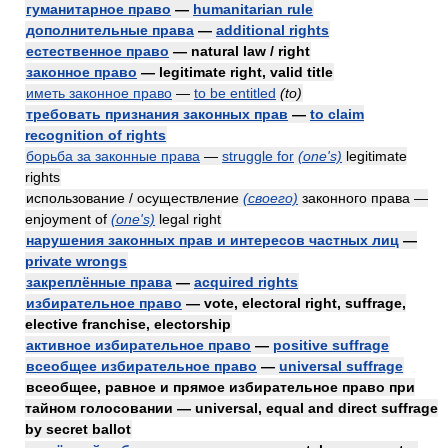
гуманитарное право
—
humanitarian rule
дополнительные права
—
additional rights
естественное право
— natural law / right
законное право
— legitimate right, valid title
иметь законное право
—
to be entitled
(to)
требовать признания законных прав
—
to claim
recognition of rights
борьба за законные права
—
struggle for
(one's)
legitimate
rights
использование / осуществление
(своего)
законного права —
enjoyment of
(one's)
legal right
нарушения законных прав и интересов частных лиц
—
private wrongs
закреплённые права
—
acquired rights
избирательное право
— vote, electoral right, suffrage,
elective franchise, electorship
активное избирательное право
—
positive suffrage
всеобщее избирательное право
—
universal suffrage
всеобщее, равное и прямое избирательное право при
тайном голосовании — universal, equal and direct suffrage
by secret ballot