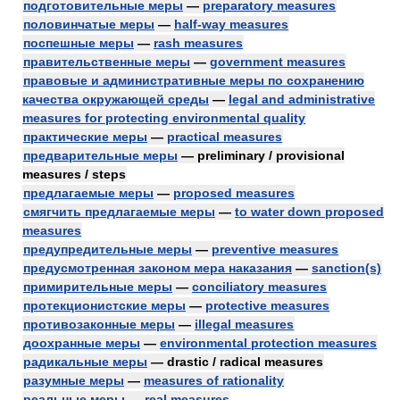
подготовительные меры
—
preparatory measures
половинчатые меры
—
half-way measures
поспешные меры
—
rash measures
правительственные меры
—
government measures
правовые и административные меры по сохранению
качества окружающей среды
—
legal and administrative
measures for protecting environmental quality
практические меры
—
practical measures
предварительные меры
— preliminary / provisional
measures / steps
предлагаемые меры
—
proposed measures
смягчить предлагаемые меры
—
to water down proposed
measures
предупредительные меры
—
preventive measures
предусмотренная законом мера наказания
—
sanction(s)
примирительные меры
—
conciliatory measures
протекционистские меры
—
protective measures
противозаконные меры
—
illegal measures
доохранные меры
—
environmental protection measures
радикальные меры
— drastic / radical measures
разумные меры
—
measures of rationality
реальные меры
—
real measures