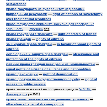
self-defence
право государств на суверенитет над своими
природными ресурсами
—
right of nations of sovereignty
over their natural resources
право государства применять насилие для соблюдения
законности
—
imperium
лат.
права государств транзита
—
right of states of transit
права граждан
—
rights of citizens
за широкие права граждан
—
in favour of broad rights of
citizens
соблюдение и защита прав граждан
—
observance and
protection of the rights of citizens
равные права граждан всех рас и национальностей
—
equal rights of citizens of all races and nationalities
право денонсации
—
right of denunciation
право доступа на государственную службу
—
right of
access to public service
права заимствования / на получение кредита
(в МВФ)
—
drawing rights
(in IMF)
права заимствования на специальных условиях
—
allocation of special drawing rights