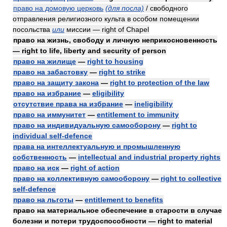
право на домовую церковь
(для посла)
/ свободного
отправления религиозного культа в особом помещении
посольства
или
миссии — right of Chapel
право на жизнь, свободу и личную неприкосновенность
— right to life, liberty and security of person
право на жилище
—
right to housing
право на забастовку
—
right to strike
право на защиту закона
—
right to protection of the law
право на избрание
—
eligibility
отсутствие права на избрание
—
ineligibility
право на иммунитет
—
entitlement to immunity
право на индивидуальную самооборону
—
right to
individual self-defence
права на интеллектуальную и промышленную
собственность
—
intellectual and industrial property rights
право на иск
—
right of action
право на коллективную самооборону
—
right to collective
self-defence
право на льготы
—
entitlement to benefits
право на материальное обеспечение в старости в случае
болезни и потери трудоспособности — right to material