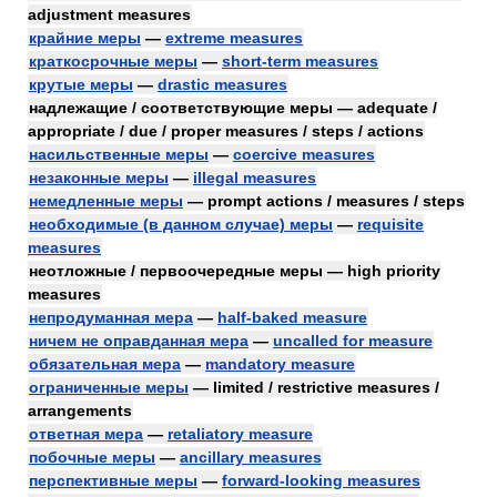
adjustment measures
крайние меры
—
extreme measures
краткосрочные меры
—
short-term measures
крутые меры
—
drastic measures
надлежащие / соответствующие меры — adequate /
appropriate / due / proper measures / steps / actions
насильственные меры
—
coercive measures
незаконные меры
—
illegal measures
немедленные меры
— prompt actions / measures / steps
необходимые (в данном случае) меры
—
requisite
measures
неотложные / первоочередные меры — high priority
measures
непродуманная мера
—
half-baked measure
ничем не оправданная мера
—
uncalled for measure
обязательная мера
—
mandatory measure
ограниченные меры
— limited / restrictive measures /
arrangements
ответная мера
—
retaliatory measure
побочные меры
—
ancillary measures
перспективные меры
—
forward-looking measures