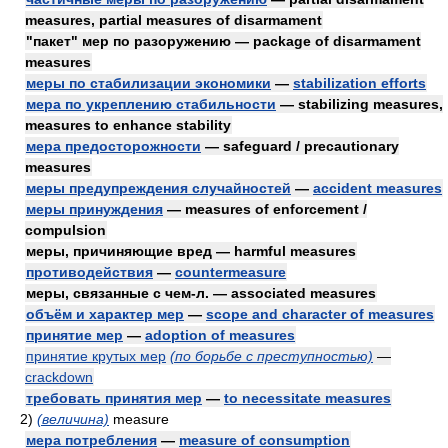
measures, partial measures of disarmament
"пакет" мер по разоружению — package of disarmament
measures
меры по стабилизации экономики
—
stabilization efforts
мера по укреплению стабильности
— stabilizing measures,
measures to enhance stability
мера предосторожности
— safeguard / precautionary
measures
меры предупреждения случайностей
—
accident measures
меры принуждения
— measures of enforcement /
compulsion
меры, причиняющие вред — harmful measures
противодействия
—
countermeasure
меры, связанные с чем-л. — associated measures
объём и характер мер
—
scope and character of measures
принятие мер
—
adoption of measures
принятие крутых мер
(по борьбе с преступностью)
—
crackdown
требовать принятия мер
—
to necessitate measures
2)
(величина)
measure
мера потребления
—
measure of consumption