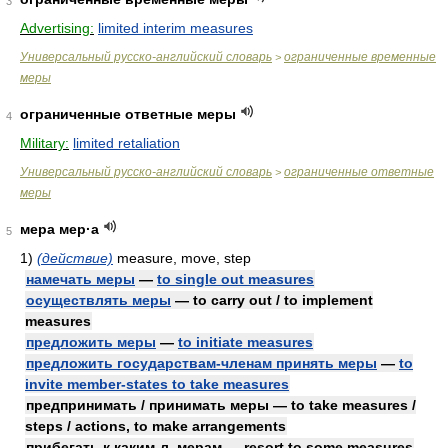
3
Advertising:
limited interim measures
Универсальный русско-английский словарь
ограниченные временные
>
меры
ограниченные ответные меры
4
Military:
limited retaliation
Универсальный русско-английский словарь
ограниченные ответные
>
меры
мера мер·а
5
1)
(действие)
measure, move, step
намечать меры
—
to single out measures
осуществлять меры
— to carry out / to implement
measures
предложить меры
—
to initiate measures
предложить государствам-членам принять меры
—
to
invite member-states to take measures
предпринимать / принимать меры — to take measures /
steps / actions, to make arrangements
прибегать к каким-л. мерам — resort to some measures