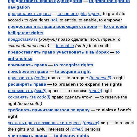
предоставить право судоходства
—
to grant the right to
navigation
предоставлять права
—
to confer rights
(upon)
, to grant / to
accord / to give rights
(to)
, to entitle, to enable, to empower
предоставлять права воюющей стороне
—
to concede
belligerent rights
предоставлять
(кому-л.)
право сделать что-л.
(преим. о
законодательстве)
—
to enable
(smb.)
to do smth.
предоставлять право участвовать в выборах
—
to
enfranchise
признавать права
—
to recognize rights
приобрести право
—
to acquire a right
присваивать
(себе)
право — to arrogate
(to oneself)
a right
расширять права
— to broaden / to expand the rights
реализовать
(своё)
право — to exercise
(one's)
right
сохранять
(за собой)
право сделать что-л. — to reserve the
right
(to do smth.)
требовать причитающегося по праву
— to claim a / one's
right
уважать права и законные интересы
(других)
лиц — to respect
the rights and lawful interests of
(other)
persons
уничтожать права
—
to destroy rights