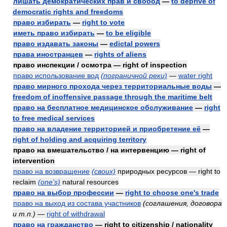
лишать демократических прав и свобод
—
to deprive of
democratic rights and freedoms
право избирать
—
right to vote
иметь право избирать
—
to be eligible
право издавать законы
—
edictal powers
права иностранцев
—
rights of aliens
право инспекции / осмотра — right of inspection
право использование вод
(пограничной реки)
—
water right
право мирного прохода через территориальные воды
—
freedom of inoffensive passage through the maritime belt
право на бесплатное медицинское обслуживание
—
right
to free medical services
право на владение территорией и приобретение её
—
right of holding and acquiring territory
право на вмешательство / на интервенцию — right of
intervention
право на возвращение
(своих)
природных ресурсов — right to
reclaim
(one's)
natural resources
право на выбор профессии
—
right to choose one's trade
право на выход из состава участников
(соглашения, договора
и т.п.)
—
right of withdrawal
право на гражданство
— right to citizenship / nationality