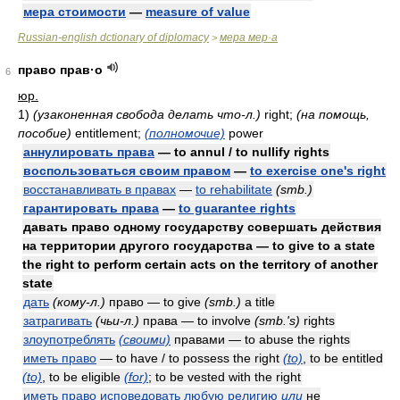
мера стоимости
—
measure of value
Russian-english dctionary of diplomacy
мера мер·а
>
право прав·о
6
юр.
1)
(узаконенная свобода делать что-л.)
right;
(на помощь,
пособие)
entitlement;
(полномочие)
power
аннулировать права
— to annul / to nullify rights
воспользоваться своим правом
—
to exercise one's right
восстанавливать в правах
—
to rehabilitate
(smb.)
гарантировать права
—
to guarantee rights
давать право одному государству совершать действия
на территории другого государства — to give to a state
the right to perform certain acts on the territory of another
state
дать
(кому-л.)
право — to give
(smb.)
a title
затрагивать
(чьи-л.)
права — to involve
(smb.'s)
rights
злоупотреблять
(своими)
правами — to abuse the rights
иметь право
— to have / to possess the right
(to)
, to be entitled
(to)
, to be eligible
(for)
; to be vested with the right
иметь право исповедовать любую религию
или
не