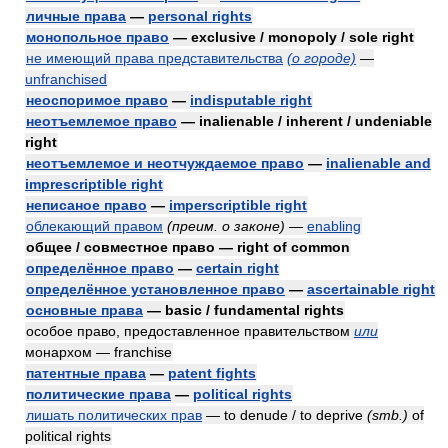
личные права
—
personal rights
монопольное право
— exclusive / monopoly / sole right
не имеющий права представительства
(о городе)
—
unfranchised
неоспоримое право
—
indisputable right
неотъемлемое право
— inalienable / inherent / undeniable
right
неотъемлемое и неотчуждаемое право
—
inalienable and
imprescriptible right
неписаное право
—
imperscriptible right
облекающий правом
(преим. о законе)
—
enabling
общее / совместное право — right of common
определённое право
—
certain right
определённое установленное право
—
ascertainable right
основные права
— basic / fundamental rights
особое право, предоставленное правительством
или
монархом — franchise
патентные права
—
patent fights
политические права
—
political rights
лишать политических прав
— to denude / to deprive
(smb.)
of
political rights