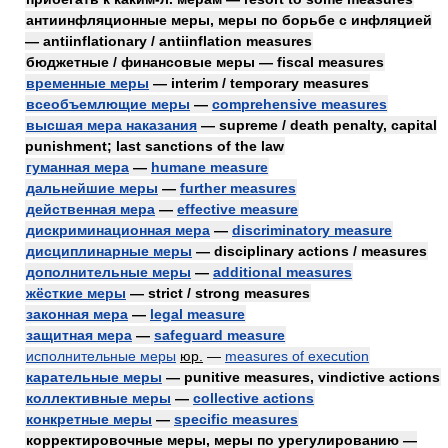
антиинфляционные меры, меры по борьбе с инфляцией
— antiinflationary / antiinflation measures
бюджетные / финансовые меры — fiscal measures
временные меры
— interim / temporary measures
всеобъемлющие меры
—
comprehensive measures
высшая мера наказания
— supreme / death penalty, capital
punishment; last sanctions of the law
гуманная мера
—
humane measure
дальнейшие меры
—
further measures
действенная мера
—
effective measure
дискриминационная мера
—
discriminatory measure
дисциплинарные меры
— disciplinary actions / measures
дополнительные меры
—
additional measures
жёсткие меры
— strict / strong measures
законная мера
—
legal measure
защитная мера
—
safeguard measure
исполнительные меры
юр.
—
measures of execution
карательные меры
— punitive measures, vindictive actions
коллективные меры
—
collective actions
конкретные меры
—
specific measures
корректировочные меры, меры по урегулированию —