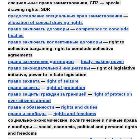
специальные права заимствования, СПЗ — special
drawing rights, SDR
предоставление специальных прав заимствования
—
allocation of special drawing rights
право заключать договоры
—
competence to conclude
treaties
право заключать коллективные договоры
— right to
collective bargaining, right to conclude collective
agreements
право заключения договоров
—
treaty-making power
право законодательной инициативы
— right of legislative
initiative, power to initiate legislation
право захвата
—
right of seizure
право защиты
—
right of protection
право защиты граждан за границей
—
right of protection
over citizens abroad
права и обязанности
—
rights and duties
права и свободы
—
rights and freedoms
социально-экономические, политические и личные права
и свободы — social, economic, political and personal rights
and freedoms