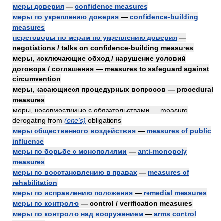
меры доверия
—
confidence measures
меры по укреплению доверия
—
confidence-building
measures
переговоры по мерам по укреплению доверия
—
negotiations / talks on confidence-building measures
меры, исключающие обход / нарушение условий
договора / соглашения — measures to safeguard against
circumvention
меры, касающиеся процедурных вопросов — procedural
measures
меры, несовместимые с обязательствами — measure
derogating from
(one's)
obligations
меры общественного воздействия
—
measures of public
influence
меры по борьбе с монополиями
—
anti-monopoly
measures
меры по восстановлению в правах
—
measures of
rehabilitation
меры по исправлению положения
—
remedial measures
меры по контролю
— control / verification measures
меры по контролю над вооружением
—
arms control