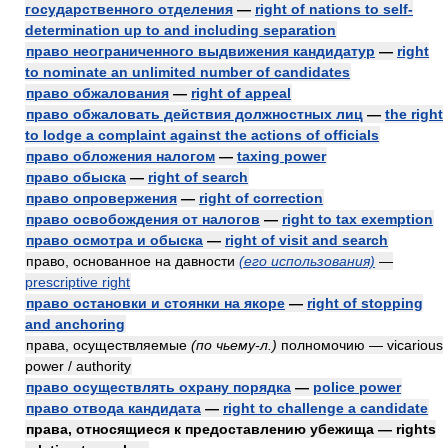
государственного отделения
—
right of nations to self-
determination up to and including separation
право неограниченного выдвижения кандидатур
—
right
to nominate an unlimited number of candidates
право обжалования
—
right of appeal
право обжаловать действия должностных лиц
—
the right
to lodge a complaint against the actions of officials
право обложения налогом
—
taxing power
право обыска
—
right of search
право опровержения
—
right of correction
право освобождения от налогов
—
right to tax exemption
право осмотра и обыска
—
right of visit and search
право, основанное на давности
(его использования)
—
prescriptive right
право остановки и стоянки на якоре
—
right of stopping
and anchoring
права, осуществляемые
(по чьему-л.)
полномочию — vicarious
power / authority
право осуществлять охрану порядка
—
police power
право отвода кандидата
—
right to challenge a candidate
права, относящиеся к предоставлению убежища — rights