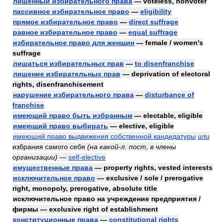
лишённый избирательного права
— voteless, nonvoter
пассивное избирательное право
—
eligibility
прямое избирательное право
—
direct suffrage
равное избирательное право
—
equal suffrage
избирательное право для женщин
— female / women's
suffrage
лишаться избирательных прав
—
to disenfranchise
лишение избирательных прав
— deprivation of electoral
rights, disenfranchisement
нарушение избирательного права
—
disturbance of
franchise
имеющий право быть избранным
— electable, eligible
имеющий право выбирать
— elective, eligible
имеющий право выдвижения собственной кандидатуры
или
избрания самого себя
(на какой-л. пост, в члены
организации)
—
self-elective
имущественные права
— property rights, vested interests
исключительное право
— exclusive / sole / prerogative
right, monopoly, prerogative, absolute title
исключительное право на учреждение предприятия /
фирмы — exclusive right of establishment
конституционные права
—
constitutional rights