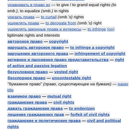
уравнивать в право ах
— to give / to grand equal rights
(to
smb.)
, to equalize
(smb.)
in rights
урезать права
—
to curtail
(smb.'s)
rights
ущемлять права
—
to derogate from
(smb.'s)
right
ущемлять законные права и интересы
—
to infringe
(on)
ligitimate rights and interests
авторское право
—
copyright
нарушать авторское право
—
to infringe a copyright
нарушение авторского права
—
infringement of copyright
активное и пассивное право представительства
—
right
of active and passive legation
безусловное право
—
vested right
бесспорное право
—
uncontestable right
"бумажное право"
(право, существующее на бумаге)
—
paper
title
взаимное право
—
mutual right
гражданские права
—
civil rights
давать гражданские права
—
to endenizen
лишение гражданских прав
—
forfeit of civil rights
гражданские и политические права
—
civil and political
rights