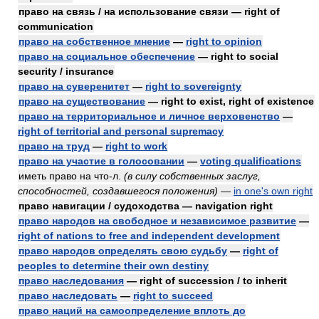
право на связь / на использование связи — right of
communication
право на собственное мнение
—
right to opinion
право на социальное обеспечение
— right to social
security / insurance
право на суверенитет
—
right to sovereignty
право на существование
— right to exist, right of existence
право на территориальное и личное верховенство
—
right of territorial and personal supremacy
право на труд
—
right to work
право на участие в голосовании
—
voting qualifications
иметь право на что-л.
(в силу собственных заслуг,
способностей, создавшегося положения)
—
in one's own right
право навигации / судоходства — navigation right
право народов на свободное и независимое развитие
—
right of nations to free and independent development
право народов определять свою судьбу
—
right of
peoples to determine their own destiny
право наследования
— right of succession / to inherit
право наследовать
—
right to succeed
право наций на самоопределение вплоть до