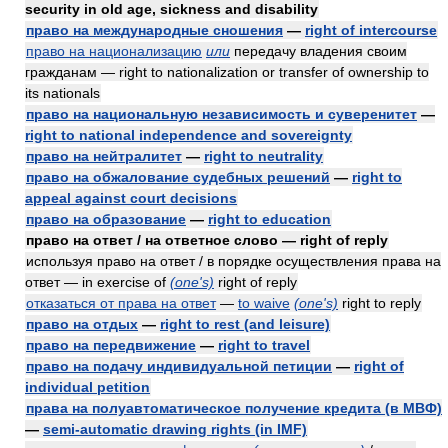
security in old age, sickness and disability
право на международные сношения
—
right of intercourse
право на национализацию
или
передачу владения своим
гражданам — right to nationalization or transfer of ownership to
its nationals
право на национальную независимость и суверенитет
—
right to national independence and sovereignty
право на нейтралитет
—
right to neutrality
право на обжалование судебных решений
—
right to
appeal against court decisions
право на образование
—
right to education
право на ответ / на ответное слово — right of reply
используя право на ответ / в порядке осуществления права на
ответ — in exercise of
(one's)
right of reply
отказаться от права на ответ
—
to waive
(one's)
right to reply
право на отдых
—
right to rest (and leisure)
право на передвижение
—
right to travel
право на подачу индивидуальной петиции
—
right of
individual petition
права на полуавтоматическое получение кредита (в МВФ)
—
semi-automatic drawing rights (in IMF)