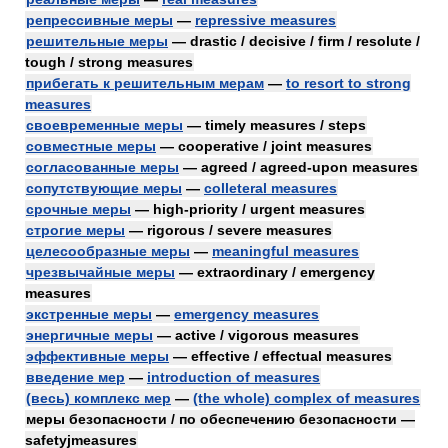
репрессивные меры
—
repressive measures
решительные меры
— drastic / decisive / firm / resolute /
tough / strong measures
прибегать к решительным мерам
—
to resort to strong
measures
своевременные меры
— timely measures / steps
совместные меры
— cooperative / joint measures
согласованные меры
— agreed / agreed-upon measures
сопутствующие меры
—
colleteral measures
срочные меры
— high-priority / urgent measures
строгие меры
— rigorous / severe measures
целесообразные меры
—
meaningful measures
чрезвычайные меры
— extraordinary / emergency
measures
экстренные меры
—
emergency measures
энергичные меры
— active / vigorous measures
эффективные меры
— effective / effectual measures
введение мер
—
introduction of measures
(весь) комплекс мер
—
(the whole) complex of measures
меры безопасности / по обеспечению безопасности —
safetyjmeasures