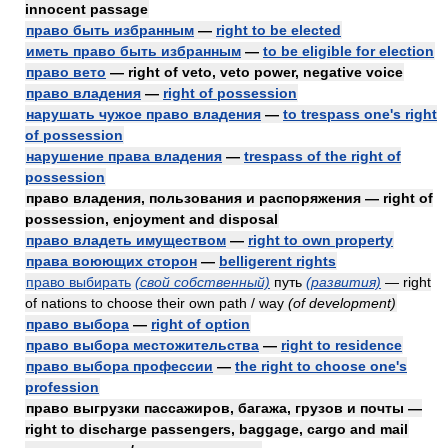
innocent passage
право быть избранным
—
right to be elected
иметь право быть избранным
—
to be eligible for election
право вето
— right of veto, veto power, negative voice
право владения
—
right of possession
нарушать чужое право владения
—
to trespass one's right
of possession
нарушение права владения
—
trespass of the right of
possession
право владения, пользования и распоряжения — right of
possession, enjoyment and disposal
право владеть имуществом
—
right to own property
права воюющих сторон
—
belligerent rights
право выбирать
(свой собственный)
путь
(развития)
— right
of nations to choose their own path / way
(of development)
право выбора
—
right of option
право выбора местожительства
—
right to residence
право выбора профессии
—
the right to choose one's
profession
право выгрузки пассажиров, багажа, грузов и почты —
right to discharge passengers, baggage, cargo and mail