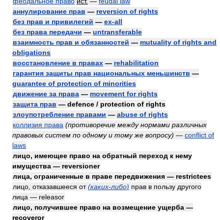
феодальное право
ист.
—
feudal law
аннулирование прав
—
reversion of rights
без прав и привилегий
—
ex-all
без права передачи
—
untransferable
взаимность прав и обязанностей
—
mutuality of rights and
obligations
восстановление в правах
—
rehabilitation
гарантия защиты прав национальных меньшинств
—
guarantee of protection of minorities
движение за права
—
movement for rights
защита прав
— defence / protection of rights
злоупотребление правами
—
abuse of rights
коллизия права
(противоречие между нормами различных
правовых систем по одному и тому же вопросу)
—
conflict of
laws
лицо, имеющее право на обратный переход к нему
имущества — reversioner
лица, ограниченные в праве передвижения — restrictees
лицо, отказавшееся от
(каких-либо)
прав в пользу другого
лица — releasor
лицо, получившее право на возмещение ущерба —
recoveror