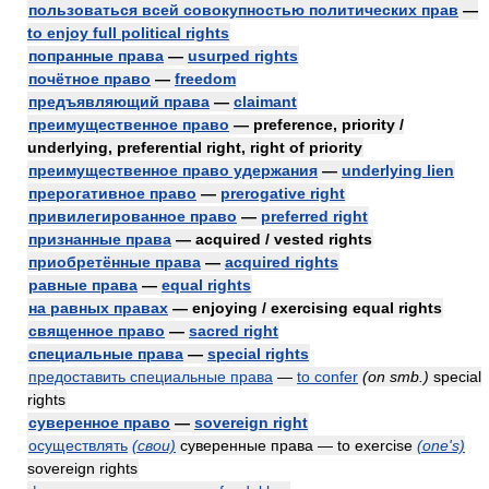
пользоваться всей совокупностью политических прав
—
to enjoy full political rights
попранные права
—
usurped rights
почётное право
—
freedom
предъявляющий права
—
claimant
преимущественное право
— preference, priority /
underlying, preferential right, right of priority
преимущественное право удержания
—
underlying lien
прерогативное право
—
prerogative right
привилегированное право
—
preferred right
признанные права
— acquired / vested rights
приобретённые права
—
acquired rights
равные права
—
equal rights
на равных правах
— enjoying / exercising equal rights
священное право
—
sacred right
специальные права
—
special rights
предоставить специальные права
—
to confer
(on smb.)
special
rights
суверенное право
—
sovereign right
осуществлять
(свои)
суверенные права — to exercise
(one's)
sovereign rights