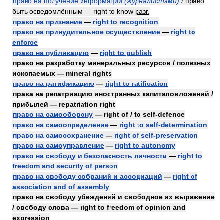
право на получение информации
(журналистами)
/ право
быть осведомлённым — right to know
разг.
право на признание
—
right to recognition
право на принудительное осуществление
—
right to
enforce
право на публикацию
—
right to publish
право на разработку минеральных ресурсов / полезных
ископаемых — mineral rights
право на ратификацию
—
right to ratification
права на репатриацию иностранных капиталовложений /
прибылей — repatriation right
право на самооборону
— right of / to self-defence
право на самоопределение
—
right to self-determination
право на самосохранение
—
right of self-preservation
право на самоуправление
—
right to autonomy
право на свободу и безопасность личности
—
right to
freedom and security of person
право на свободу собраний и ассоциаций
—
right of
association and of assembly
право на свободу убеждений и свободное их выражение
/ свободу слова — right to freedom of opinion and
expression