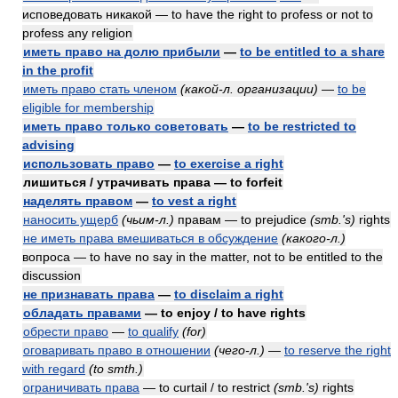
исповедовать никакой — to have the right to profess or not to
profess any religion
иметь право на долю прибыли
—
to be entitled to a share
in the profit
иметь право стать членом
(какой-л. организации)
—
to be
eligible for membership
иметь право только советовать
—
to be restricted to
advising
использовать право
—
to exercise a right
лишиться / утрачивать права — to forfeit
наделять правом
—
to vest a right
наносить ущерб
(чьим-л.)
правам — to prejudice
(smb.'s)
rights
не иметь права вмешиваться в обсуждение
(какого-л.)
вопроса — to have no say in the matter, not to be entitled to the
discussion
не признавать права
—
to disclaim a right
обладать правами
— to enjoy / to have rights
обрести право
—
to qualify
(for)
оговаривать право в отношении
(чего-л.)
—
to reserve the right
with regard
(to smth.)
ограничивать права
— to curtail / to restrict
(smb.'s)
rights