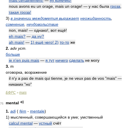
mais certainement!
—
ну конечно!
nous avons eu un orage, mais un orage! — у нас была
гроза
,
такая гроза!
3)
в значении междометия выражает
неожиданность
,
сомнение
,
неудовольствие
non, mais! — однако!, вот ещё!
eh mais?
—
да ну?
ah mais!
—
1) ещё чего! 2)
то-то
же
2.
adv уст.
больше
je n'en puis mais
—
я тут
ничего
сделать
не могу
3.
m
оговорка, возражение
il n'y a pas de mais qui tienne, je ne veux pas de vos "mais" —
никаких "но"
БФРС
mais
>
mental
76
1.
adj
(
fém
-
mentale
)
1)
мысленный, совершающийся в уме; умственный
calcul mental
—
устный
счёт