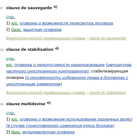
clause de sauvegarde
67
сущ.
1)
юр.
оговорка о возможности пересмотра договора
2)
бизн.
защитная оговорка
Французско-русский универсальный словарь
clause de sauvegarde
>
clause de stabilisation
68
сущ.
юр.
оговорка о недопустимости национализации
(имущества
частного иностранного контрагента)
, стабилизирующая
оговорка
(о неизменности избранного права в договорах с
иностранным элементом)
Французско-русский универсальный словарь
clause de stabilisation
>
clause multidevise
69
сущ.
1)
юр.
оговорка о возможном использовании различных валют
(в случае существенного изменения курса доллара)
2)
фин.
мультивалютная оговорка