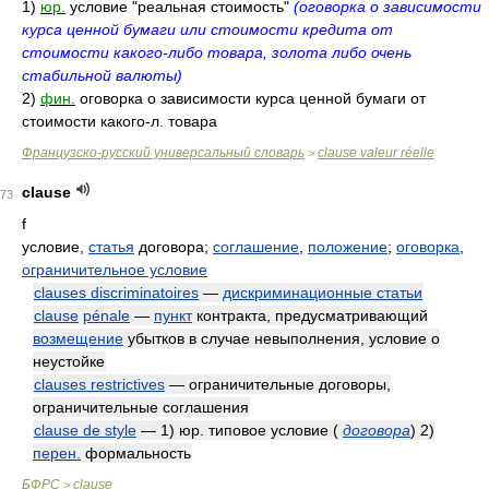
1)
юр.
условие "реальная стоимость"
(оговорка о зависимости
курса ценной бумаги или стоимости кредита от
стоимости какого-либо товара, золота либо очень
стабильной валюты)
2)
фин.
оговорка о зависимости курса ценной бумаги от
стоимости какого-л. товара
Французско-русский универсальный словарь
clause valeur réelle
>
clause
73
f
условие,
статья
договора;
соглашение
,
положение
;
оговорка
,
ограничительное условие
clauses discriminatoires
—
дискриминационные статьи
clause
pénale
—
пункт
контракта, предусматривающий
возмещение
убытков в случае невыполнения, условие о
неустойке
clauses restrictives
— ограничительные договоры,
ограничительные соглашения
clause de style
— 1) юр. типовое условие
(
договора
)
2)
перен.
формальность
БФРС
clause
>