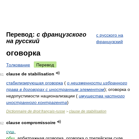
Перевод:
с французского
с русского на
на русский
французский
оговорка
Толкование
Перевод
clause de stabilisation
61
стабилизирующая оговорка
(
о неизменности избранного
права в договорах с иностранным элементом
)
; оговорка о
недопустимости национализации
(
имущества частного
иностранного контрагента
)
Dictionnaire de droit français-russe
clause de stabilisation
>
clause compromissoire
62
сущ.
общ.
арбитражная оговорка, оговорка о третейском суде