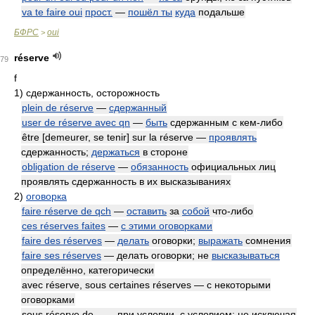
va te faire oui
прост.
—
пошёл ты
куда
подальше
БФРС
oui
>
réserve
79
f
1)
сдержанность, осторожность
plein de réserve
—
сдержанный
user de réserve avec qn
—
быть
сдержанным с кем-либо
être [demeurer, se tenir] sur la réserve —
проявлять
сдержанность;
держаться
в стороне
obligation de réserve
—
обязанность
официальных лиц
проявлять сдержанность в их высказываниях
2)
оговорка
faire réserve de qch
—
оставить
за
собой
что-либо
ces réserves faites
—
с этими оговорками
faire des réserves
—
делать
оговорки;
выражать
сомнения
faire ses réserves
— делать оговорки; не
высказываться
определённо, категорически
avec réserve, sous certaines réserves — с некоторыми
оговорками
sous réserve de... — при условии, с условием; не исключая