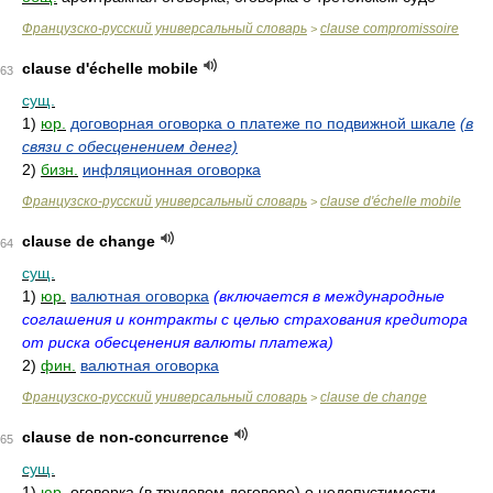
Французско-русский универсальный словарь
clause compromissoire
>
clause d'échelle mobile
63
сущ.
1)
юр.
договорная оговорка о платеже по подвижной шкале
(в
связи с обесценением денег)
2)
бизн.
инфляционная оговорка
Французско-русский универсальный словарь
clause d'échelle mobile
>
clause de change
64
сущ.
1)
юр.
валютная оговорка
(включается в международные
соглашения и контракты с целью страхования кредитора
от риска обесценения валюты платежа)
2)
фин.
валютная оговорка
Французско-русский универсальный словарь
clause de change
>
clause de non-concurrence
65
сущ.
1)
юр.
оговорка (в трудовом договоре) о недопустимости