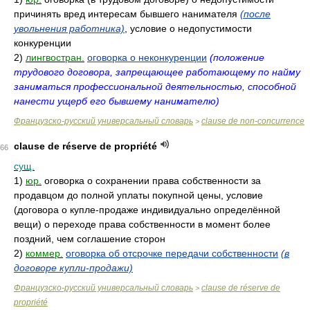
причинять вред интересам бывшего нанимателя
(после
увольнения работника)
, условие о недопустимости
конкуренции
2)
лингвостран.
оговорка о неконкуренции
(положение
трудового договора, запрещающее работающему по найму
заниматься профессиональной деятельностью, способной
нанести ущерб его бывшему нанимателю)
Французско-русский универсальный словарь
clause de non-concurrence
>
clause de réserve de propriété
66
сущ.
1)
юр.
оговорка о сохранении права собственности за
продавцом до полной уплаты покупной цены, условие
(договора о купле-продаже индивидуально определённой
вещи) о переходе права собственности в момент более
поздний, чем соглашение сторон
2)
коммер.
оговорка об отсрочке передачи собственности
(в
договоре купли-продажи)
Французско-русский универсальный словарь
clause de réserve de
>
propriété