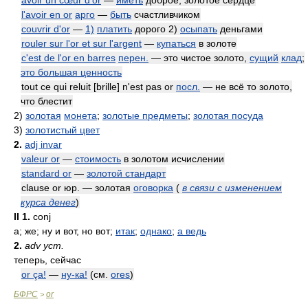
avoir un cœur d'or
—
иметь
доброе, золотое сердце
l'avoir en or
арго
—
быть
счастливчиком
couvrir d'or
—
1)
платить
дорого 2)
осыпать
деньгами
rouler sur l'or et sur l'argent
—
купаться
в золоте
c'est de l'or en barres
перен.
— это чистое золото,
сущий
клад
;
это большая ценность
tout ce qui reluit [brille] n'est pas or
посл.
— не всё то золото,
что блестит
2)
золотая
монета
;
золотые предметы
;
золотая посуда
3)
золотистый цвет
2.
adj invar
valeur or
—
стоимость
в золотом исчислении
standard or
—
золотой стандарт
clause or юр. — золотая
оговорка
(
в связи с изменением
курса денег
)
II
1.
conj
а; же; ну и вот, но вот;
итак
;
однако
;
а ведь
2.
adv уст.
теперь, сейчас
or ça!
—
ну-ка!
(см.
ores
)
БФРС
or
>