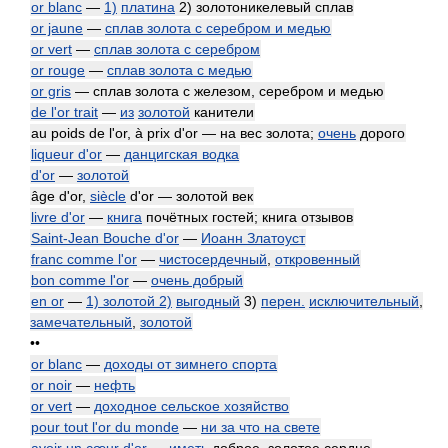
or blanc
—
1)
платина
2) золотоникелевый сплав
or jaune
—
сплав золота с серебром и медью
or vert
—
сплав золота с серебром
or rouge
—
сплав золота с медью
or gris
— сплав золота с железом, серебром и медью
de l'or trait
—
из
золотой
канители
au poids de l'or, à prix d'or — на вес золота;
очень
дорого
liqueur d'or
—
данцигская водка
d'or
—
золотой
âge d'or,
siècle
d'or — золотой век
livre d'or
—
книга
почётных гостей; книга отзывов
Saint-Jean Bouche d'or
—
Иоанн Златоуст
franc comme l'or
—
чистосердечный
,
откровенный
bon comme l'or
—
очень добрый
en or
—
1) золотой 2)
выгодный
3)
перен.
исключительный
,
замечательный
,
золотой
••
or blanc
—
доходы от зимнего спорта
or noir
—
нефть
or vert
—
доходное сельское хозяйство
pour tout l'or du monde
—
ни за что на свете