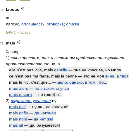
lapsus
74
m
ляпсус,
оплошность
;
оговорка
;
описка
БФРС
lapsus
>
mais
75
1.
conj
1)
как в простом, так и в сложном предложении выражает
противопоставление
но, а
elle n'est pas jolie, mais
gentille
— она не красива, но мила
ce n'est pas ma faute, mais la tienne — это не моя
вина
,
а твоя
mais le hic, c'est que... —
дело
,
однако
,
в том
,
что
...
mais alors
—
но в таком случае
mais encore
— но (ещё) и...
2)
выражает усиление
ну
mais oui!
— ну да!, да конечно!
mais enfin
—
да наконец
mais non!
—
да нет же!
mais si!
— да, разумеется!