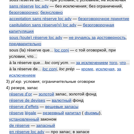
sans réserve
loc adv
— без исключения; без ограничений,
безоговорочно
;
безусловно
acceptation sans réserve loc adv
—
безоговорочное принятие
capitulation sans réserve(s) loc adv
—
безоговорочная
капитуляция
sous (toute) réserve loc adv
—
не ручаясь за
достоверность
,
предварительно
sous (la) réserve que...
loc conj
— с той оговоркой, при
условии, что...
à la réserve que...
loc conj уст.
—
за исключением
того
,
что
...
à la réserve de...
loc conj
,
loc prép
—
кроме
,
исключая
,
за
исключением
3)
pl юр.
условия; ограничительные оговорки
4)
резерв, запас
réserve d'or
—
золотой
запас, золотой фонд
réserve de devises
—
валютный
фонд
réserve d'effets
—
вещевые запасы
réserve
légale
—
резервный
капитал
(
фирмы
)
,
установленный
законом
de réserve
—
запасный
en réserve loc adv
— про запас; в запасе