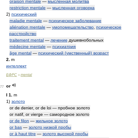
oraison mentale
—
мысленная молитва
restriction mentale
—
мысленная оговорка
2)
психический
maladie mentale
—
психическое заболевание
aliénation mentale
—
умопомешательство
,
психическое
расстройство
traitement mental
—
лечение
душевнобольных
médecine mentale
—
психиатрия
âge mental
—
психический (умственный) возраст
2.
m
интеллект
БФРС
mental
>
or
77
I
1.
m
1)
золото
or de denier, or de loi — пробное золото
or natif, or vierge — самородное золото
or de filon
—
жильное золото
or bas
—
золото низкой пробы
or à haut titre
—
золото высокой пробы