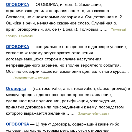
ОГОВОРКА
— ОГОВОРКА, и, жен. 1. Замечание,
ограничивающее или поправляющее то, что сказано.
Согласен, но с некоторыми оговорками. Существенная о. 2.
Ошибка в речи, нечаянно сказанное слово. Случайная о. |
прил. оговорочный, ая, ое (к 1 знач.). Толковый… …
Толковый
словарь Ожегова
ОГОВОРКА
— специальное оговоренное в договоре условие,
согласно которому регулируются отношения
договаривающихся сторон в случае наступления
непредвиденного заранее, но вполне вероятного события.
Обычно оговорки касаются изменения цен, валютного курса,…
…
Экономический словарь
Оговорка
— (лат. reservatio; англ. reservation, clause, proviso) в
международных договорах одностороннее заявление,
сделанное при подписании, ратификации, утверждении,
принятии договора или присоединении к нему, посредством
которого выражается желание… …
Энциклопедия права
ОГОВОРКА
— 1) пункт договора, содержащий какие либо
условия, согласно которым регулируются отношения