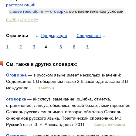
расторгающий
clause résolutoire
—
оговорка
об отменительном условии
БФРС
résolutoire
>
Страницы
←
Предыдущая
Следующая
→
1
2
3
4
5
6
7
См. также в других словарях:
Оговорка
— в русском языке имеет несколько значений:
Содержание 1 В обыденном языке 2 В законодательстве 3 В
междунаро …
Википедия
оговорка
— айсклоуз, замечание, ошибка, отметка,
ограничение, ляпсус, обмолвка, левый базар; лимитирование
Словарь русских синонимов. оговорка обмолвка Словарь
синонимов русского языка. Практический справочник. М.:
Русский язык. З. Е. Александрова. 2011 …
Словарь синонимов
Оговорка
— условие в страховых, фрахтовых, торговых