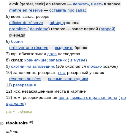
avoir [garder, tenir] en réserve —
держать
,
иметь
в запасе
mettre en réserve
—
оставить про запас
5)
воен. запас, резерв
officier de réserve
—
офицер
запаса
première (
deuxième
) réserve — запас первой (
второй
)
очереди
6)
броня
prélever une réserve
—
выделить
броню
7)
юр. обязательная
доля
наследства
8)
склад;
хранилище
;
запасник
(
в музее
)
9)
охотничий
заповедник
(
где охотится
только
хозяин
)
10)
заповедник, резерват;
лес.
резервный участок
réserves boisées
—
лесные заповедники
11)
резервация
12)
иск. незакрашенные места в картине
13)
ком. резервированная
цена
,
низшая отправная цена
(
на
аукционе
)
БФРС
réserve
>
résolutoire
80
adj юр.