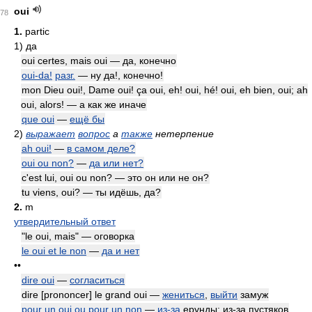
oui
78
1.
partic
1)
да
oui certes, mais oui — да, конечно
oui-da!
разг.
— ну да!, конечно!
mon Dieu oui!, Dame oui! ça oui, eh! oui, hé! oui, eh bien, oui; ah
oui, alors! — а как же иначе
que oui
—
ещё бы
2)
выражает
вопрос
а
также
нетерпение
ah oui!
—
в самом деле?
oui ou non?
—
да или нет?
c'est lui, oui ou non? — это он или не он?
tu viens, oui? — ты идёшь, да?
2.
m
утвердительный ответ
"le oui, mais" — оговорка
le oui et le non
—
да и нет
••
dire oui
—
согласиться
dire [prononcer] le grand oui —
жениться
,
выйти
замуж
pour un oui ou pour un non
—
из-за
ерунды; из-за пустяков