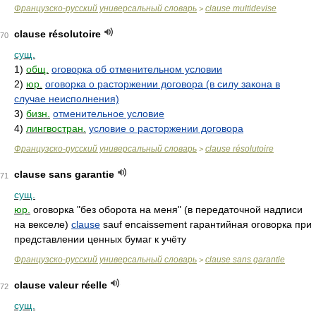
Французско-русский универсальный словарь
clause multidevise
>
clause résolutoire
70
сущ.
1)
общ.
оговорка об отменительном условии
2)
юр.
оговорка о расторжении договора (в силу закона в
случае неисполнения)
3)
бизн.
отменительное условие
4)
лингвостран.
условие о расторжении договора
Французско-русский универсальный словарь
clause résolutoire
>
clause sans garantie
71
сущ.
юр.
оговорка "без оборота на меня" (в передаточной надписи
на векселе)
clause
sauf encaissement гарантийная оговорка при
представлении ценных бумаг к учёту
Французско-русский универсальный словарь
clause sans garantie
>
clause valeur réelle
72
сущ.