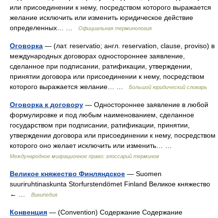
или присоединении к нему, посредством которого выражается
желание исключить или изменить юридическое действие
определенных… …
Официальная терминология
Оговорка
— (лат. reservatio; англ. reservation, clause, proviso) в
международных договорах одностороннее заявление,
сделанное при подписании, ратификации, утверждении,
принятии договора или присоединении к нему, посредством
которого выражается желание… …
Большой юридический словарь
Оговорка к договору
— Одностороннее заявление в любой
формулировке и под любым наименованием, сделанное
государством при подписании, ратификации, принятии,
утверждении договора или присоединении к нему, посредством
которого оно желает исключить или изменить… …
Международное миграционное право: глоссарий терминов
Великое княжество Финляндское
— Suomen
suuriruhtinaskunta Storfurstendömet Finland Великое княжество
← …
Википедия
Конвенция
— (Convention) Содержание Содержание