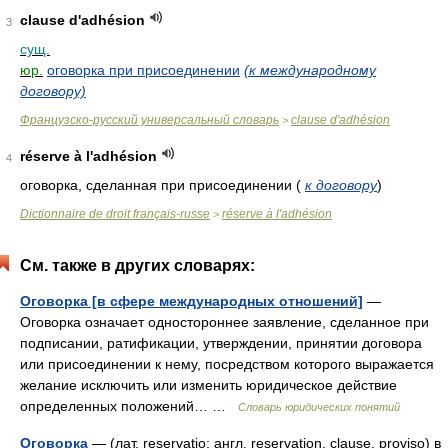
clause d'adhésion
3
сущ.
юр.
оговорка при присоединении
(к международному
договору)
Французско-русский универсальный словарь
clause d'adhésion
>
réserve à l'adhésion
4
оговорка, сделанная при присоединении
(
к договору
)
Dictionnaire de droit français-russe
réserve à l'adhésion
>
См. также в других словарях:
Оговорка [в сфере международных отношений]
—
Оговорка означает одностороннее заявление, сделанное при
подписании, ратификации, утверждении, принятии договора
или присоединении к нему, посредством которого выражается
желание исключить или изменить юридическое действие
определенных положений… …
Словарь юридических понятий
Оговорка
— (лат. reservatio; англ. reservation, clause, proviso) в