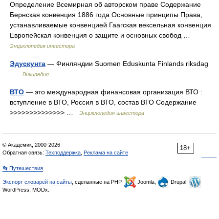
Определение Всемирная об авторском праве Содержание
Бернская конвенция 1886 года Основные принципы Права,
устанавливаемые конвенцией Гаагская вексельная конвенция
Европейская конвенция о защите и основных свобод …
Энциклопедия инвестора
Эдускунта
— Финляндии Suomen Eduskunta Finlands riksdag
…
Википедия
ВТО
— это международная финансовая организация ВТО :
вступление в ВТО, Россия в ВТО, состав ВТО Содержание
>>>>>>>>>>>>>> …
Энциклопедия инвестора
© Академик, 2000-2026
18+
Обратная связь:
Техподдержка
,
Реклама на сайте
👣 Путешествия
Экспорт словарей на сайты
, сделанные на PHP,
Joomla,
Drupal,
WordPress, MODx.