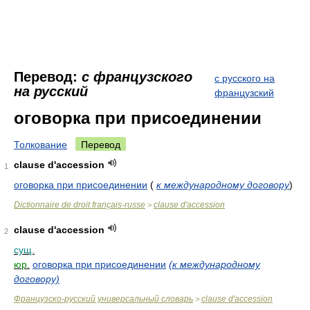
Перевод:
с французского
с русского на
на русский
французский
оговорка при присоединении
Толкование
Перевод
clause d'accession
1
оговорка при присоединении
(
к международному договору
)
Dictionnaire de droit français-russe
clause d'accession
>
clause d'accession
2
сущ.
юр.
оговорка при присоединении
(к международному
договору)
Французско-русский универсальный словарь
clause d'accession
>