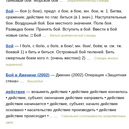
танковый бой. Морской бой …
Энциклопедический словарь
бой
— боя (с бою), предл. о бое, в бою, мн. бои, м. 1. Битва,
сражение; действие по глаг. биться (в 1 знач.). Наступательные
бои. Воздушный бой. Бои местного значения. Поле боя.
Разведка боем. Принять бой. Вступить в бой. Ввести в бой
новые силы. □ Бой …
Малый академический словарь
бой
— I бо/я, с бо/ю, о бо/е, в бою/; мн. бои/, боёв; м. см. тж.
боевой 1) к бить и биться. Острожный бой тюленей. Бить
смертным боем кого л. (очень жестоко) 2) …
Словарь многих
выражений
Бой в Дженине (2002)
— Дженин (2002) Операция «Защитная
стена» …
Википедия
действие
— возыметь действие • действие действие кончилось
• действие, субъект, окончание действие направить • действие
действие начинается • действие, субъект, начало действие
основано • касательство действие производить • действие
действие происходит •… …
Глагольной сочетаемости непредметных
имён