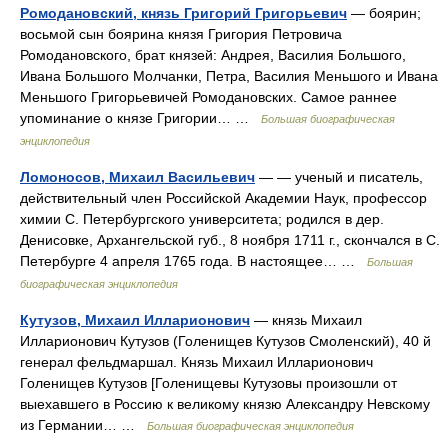
Ромодановский, князь Григорий Григорьевич
— боярин;
восьмой сын боярина князя Григория Петровича
Ромодановского, брат князей: Андрея, Василия Большого,
Ивана Большого Молчанки, Петра, Василия Меньшого и Ивана
Меньшого Григорьевичей Ромодановских. Самое раннее
упоминание о князе Григории… …
Большая биографическая
энциклопедия
Ломоносов, Михаил Васильевич
— — ученый и писатель,
действительный член Российской Академии Наук, профессор
химии С. Петербургского университета; родился в дер.
Денисовке, Архангельской губ., 8 ноября 1711 г., скончался в С.
Петербурге 4 апреля 1765 года. В настоящее… …
Большая
биографическая энциклопедия
Кутузов, Михаил Илларионович
— князь Михаил
Илларионович Кутузов (Голенищев Кутузов Смоленский), 40 й
генерал фельдмаршал. Князь Михаил Илларионович
Голенищев Кутузов [Голенищевы Кутузовы произошли от
выехавшего в Россию к великому князю Александру Невскому
из Германии… …
Большая биографическая энциклопедия