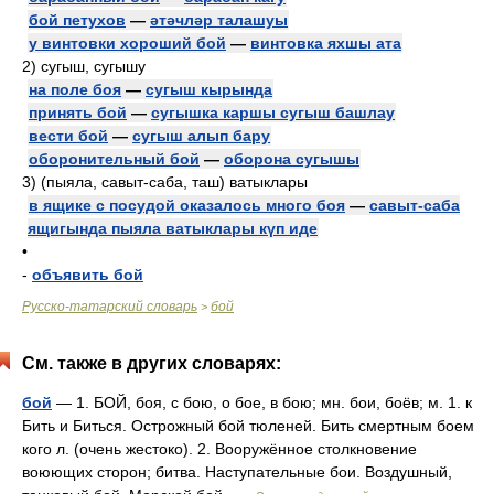
бой петухов
—
әтәчләр талашуы
у винтовки хороший бой
—
винтовка яхшы ата
2)
сугыш, сугышу
на поле боя
—
сугыш кырында
принять бой
—
сугышка каршы сугыш башлау
вести бой
—
сугыш алып бару
оборонительный бой
—
оборона сугышы
3)
(пыяла, савыт-саба, таш) ватыклары
в ящике с посудой оказалось много боя
—
савыт-саба
ящигында пыяла ватыклары күп иде
•
-
объявить бой
Русско-татарский словарь
бой
>
См. также в других словарях:
бой
— 1. БОЙ, боя, с бою, о бое, в бою; мн. бои, боёв; м. 1. к
Бить и Биться. Острожный бой тюленей. Бить смертным боем
кого л. (очень жестоко). 2. Вооружённое столкновение
воюющих сторон; битва. Наступательные бои. Воздушный,