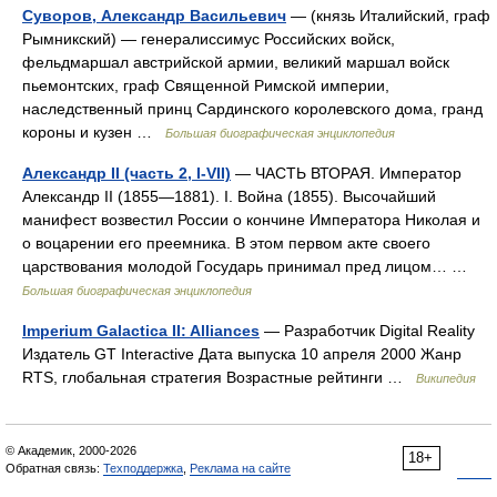
Суворов, Александр Васильевич
— (князь Италийский, граф
Рымникский) — генералиссимус Российских войск,
фельдмаршал австрийской армии, великий маршал войск
пьемонтских, граф Священной Римской империи,
наследственный принц Сардинского королевского дома, гранд
короны и кузен …
Большая биографическая энциклопедия
Александр II (часть 2, I-VII)
— ЧАСТЬ ВТОРАЯ. Император
Александр II (1855—1881). I. Война (1855). Высочайший
манифест возвестил России о кончине Императора Николая и
о воцарении его преемника. В этом первом акте своего
царствования молодой Государь принимал пред лицом… …
Большая биографическая энциклопедия
Imperium Galactica II: Alliances
— Разработчик Digital Reality
Издатель GT Interactive Дата выпуска 10 апреля 2000 Жанр
RTS, глобальная стратегия Возрастные рейтинги …
Википедия
© Академик, 2000-2026
18+
Обратная связь:
Техподдержка
,
Реклама на сайте