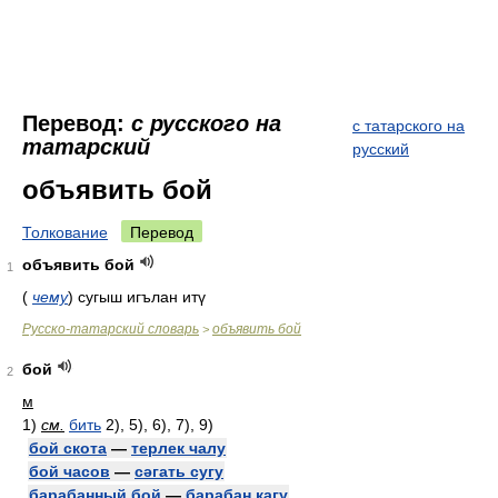
Перевод:
с русского на
с татарского на
татарский
русский
объявить бой
Толкование
Перевод
объявить бой
1
(
чему
)
сугыш игълан итү
Русско-татарский словарь
объявить бой
>
бой
2
м
1)
см.
бить
2), 5), 6), 7), 9)
бой скота
—
терлек чалу
бой часов
—
сәгать сугу
барабанный бой
—
барабан кагу