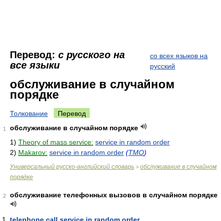
Перевод:
с русского на
со всех языков на
все языки
русский
обслуживание в случайном
порядке
Толкование
Перевод
обслуживание в случайном порядке
1
1)
Theory of mass service:
service in random order
2)
Makarov:
service in random order
(
ТМО
)
Универсальный русско-английский словарь
обслуживание в случайном
>
порядке
обслуживание телефонных вызовов в случайном порядке
2
telephone call service in random order