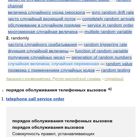
channel
величина случайного ухода гироскопа
—
gyro random drift rate
чисто случайный входящий поток
—
completely random arrivals
обслуживание в случайном порядке
—
service in random order
многомерная случайная величина
—
multiple random variable
2.
randomly
частота случайного срабатывания
—
random triggering rate
функция случайной величины
—
function of random variable
получение случайных чисел
—
generation of random numbers
случайная величина; случайная переменная
—
random value
проверка с применением случайных кодов
—
random testing
Авиация и космонавтика. Русско-английский словарь
случайный
>
порядок обслуживания телефонных вызовов
6
telephone call service order
порядок обслуживания телефонных вызовов
порядок обслуживания вызовов
Совокупность правил, устанавливающих