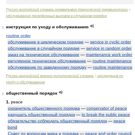
Русско-английский словарь нормативно-технической терминологии
>
обслуживание телефонных вызовов в случайном порядке
инструкция по уходу и обслуживанию
3
routine order
обслуживание в циклическом порядке
—
service in cyclic order
обслуживание в случайном порядке
—
service in random order
заказ на техническое обслуживание
—
maintenance work order
регулярное техническое обслуживание
—
routine maintenance
обслуживание по заведенному порядку
—
routine maintenance
Русско-английский военно-политический словарь
инструкция по
>
уходу и обслуживанию
общественный порядок
4
1.
peace
охранитель общественного порядка
—
conservator of peace
нарушать общественный порядок
—
to break the public peace
обязательство соблюдать общественный порядок
—
peace
bond
Совет по вопросам мира и порядка
—
peace and order council