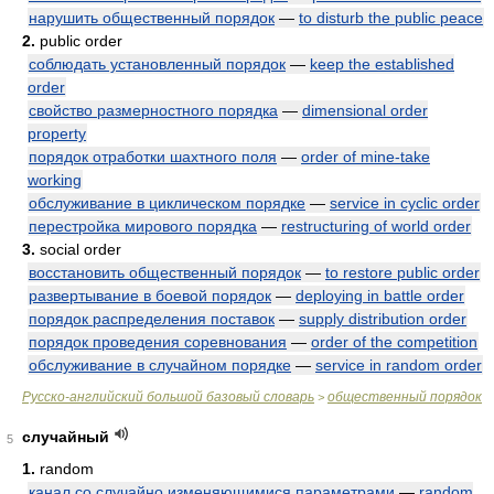
нарушить общественный порядок
—
to disturb the public peace
2.
public order
соблюдать установленный порядок
—
keep the established
order
свойство размерностного порядка
—
dimensional order
property
порядок отработки шахтного поля
—
order of mine-take
working
обслуживание в циклическом порядке
—
service in cyclic order
перестройка мирового порядка
—
restructuring of world order
3.
social order
восстановить общественный порядок
—
to restore public order
развертывание в боевой порядок
—
deploying in battle order
порядок распределения поставок
—
supply distribution order
порядок проведения соревнования
—
order of the competition
обслуживание в случайном порядке
—
service in random order
Русско-английский большой базовый словарь
общественный порядок
>
случайный
5
1.
random
канал со случайно изменяющимися параметрами
—
random