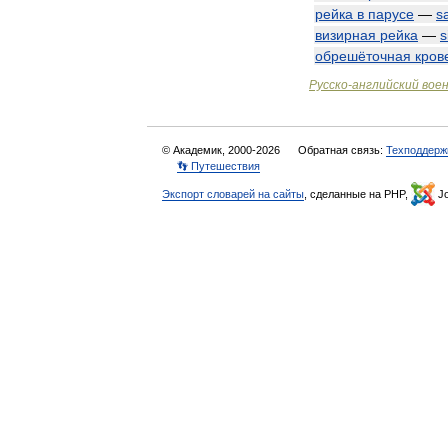
рейка
в
парусе
—
sa
визирная
рейка
—
s
обрешёточная
кров
Русско
-
английский
вое
© Академик, 2000-2026
Обратная связь:
Техподдерж
👣 Путешествия
Экспорт словарей на сайты
, сделанные на PHP,
Jo