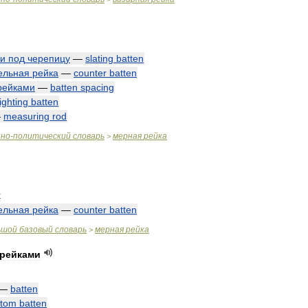
ки
под
черепицу
—
slating
batten
ельная
рейка
—
counter
batten
рейками
—
batten
spacing
ighting
batten
—
measuring
rod
нно
-
политический
словарь
мерная
рейка
>
k
ельная
рейка
—
counter
batten
ьшой
базовый
словарь
мерная
рейка
>
рейками
—
batten
ttom
batten