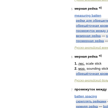
мерная
рейка
5
measuring
batten
рейки
для
обрешет
обрешёточная
кров
промежуток
между
визирная
рейка
—
s
промерная
рейка
Русско
-
английский
вое
мерная
рейка
6
1
.
лес
.
scale
stick
2
.
мор
.
sounding
stic
обрешёточная
кров
Русско
-
английский
бол
промежуток
между
7
batten
spacing
скреплять
рейками
нижняя
рейка
—
bo