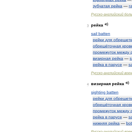
зубчатая
рейка
—
r
Русско
-
английский
бол
рейка
3
sail
batten
рейки
для
обрешет
обрешёточная
кров
промежуток
между
визирная
рейка
—
s
рейка
в
парусе
—
sa
Русско
-
английский
вое
визирная
рейка
4
sighting
batten
рейки
для
обрешет
обрешёточная
кров
промежуток
между
рейка
в
парусе
—
sa
нижняя
рейка
—
bo
Русско
-
английский
вое