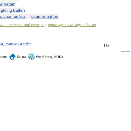
il
batten
ighting
batten
ельная
рейка
—
counter
batten
нно
-
политический
словарь
промежуток
между
рейками
>
ка
,
Реклама на сайте
18+
omla,
Drupal,
WordPress, MODx.