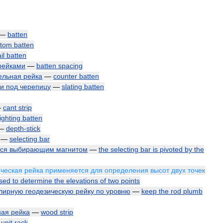
—
batten
ttom
batten
il
batten
рейками
—
batten
spacing
ельная
рейка
—
counter
batten
ки
под
черепицу
—
slating
batten
—
cant
strip
ighting
batten
—
depth
-
stick
—
selecting
bar
ся
выбирающим
магнитом
—
the
selecting
bar
is
pivoted
by
the
ическая
рейка
применяется
для
определения
высот
двух
точек
sed
to
determine
the
elevations
of
two
points
лирную
геодезическую
рейку
по
уровню
—
keep
the
rod
plumb
ная
рейка
—
wood
strip
—
unit
rack