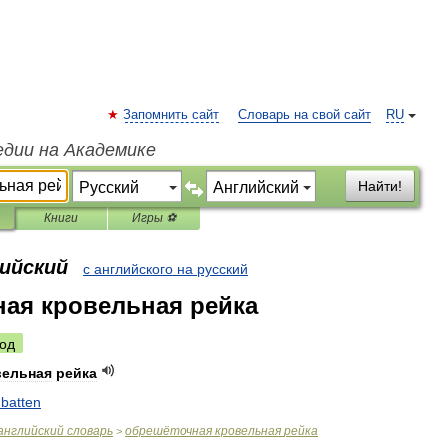
Запомнить сайт
Словарь на свой сайт
RU
едии на Академике
Найти!
Книги
Игры ⚽
лийский
с английского на русский
ая кровельная рейка
од
вельная
рейка
batten
английский
словарь
обрешёточная
кровельная
рейка
>