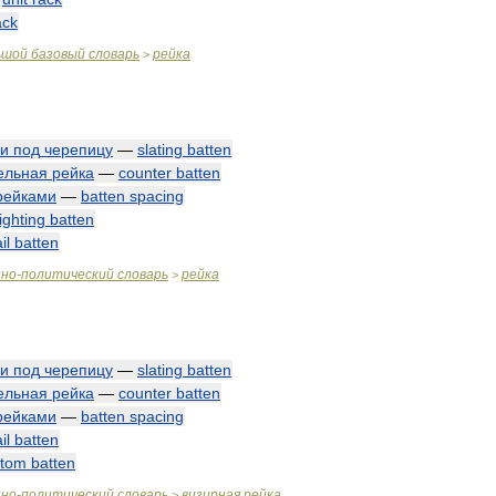
ack
ьшой
базовый
словарь
рейка
>
ки
под
черепицу
—
slating
batten
ельная
рейка
—
counter
batten
рейками
—
batten
spacing
ighting
batten
il
batten
нно
-
политический
словарь
рейка
>
ки
под
черепицу
—
slating
batten
ельная
рейка
—
counter
batten
рейками
—
batten
spacing
il
batten
ttom
batten
нно
-
политический
словарь
визирная
рейка
>