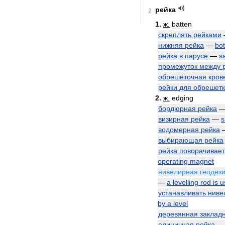
рейка
2
1
.
ж
.
batten
скреплять
рейками
нижняя
рейка
—
bo
рейка
в
парусе
—
sa
промежуток
между
обрешёточная
кров
рейки
для
обрешет
2
.
ж
.
edging
бордюрная
рейка
визирная
рейка
—
s
водомерная
рейка
выбирающая
рейка
рейка
поворачивает
operating
magnet
нивелирная
геодез
—
a
levelling
rod
is
u
устанавливать
ниве
by
a
level
деревянная
заклад
единичная
рейка