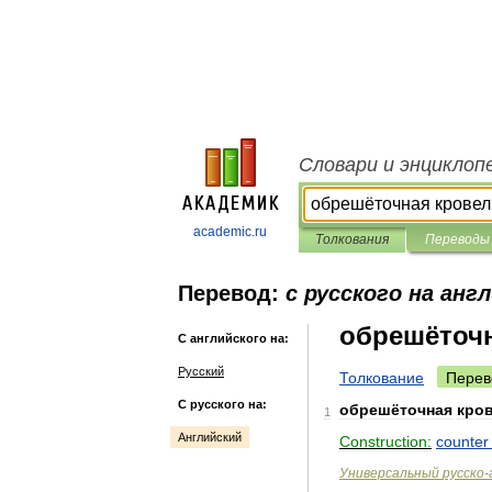
Словари и энциклоп
academic.ru
Толкования
Переводы
Перевод:
с русского на анг
обрешёточн
С английского на:
Русский
Толкование
Перев
С русского на:
обрешёточная
кро
1
Английский
Construction:
counter
Универсальный
русско
-