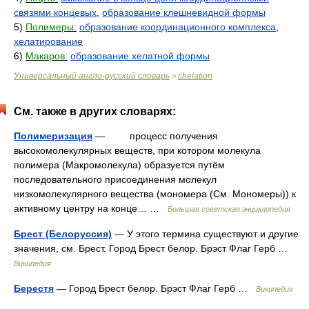
связями концевых
,
образование клешневидной формы
5)
Полимеры:
образование координационного комплекса
,
хелатирование
6)
Макаров:
образование хелатной формы
Универсальный англо-русский словарь
chelation
>
См. также в других словарях:
Полимеризация
— процесс получения
высокомолекулярных веществ, при котором молекула
полимера (Макромолекула) образуется путём
последовательного присоединения молекул
низкомолекулярного вещества (мономера (См. Мономеры)) к
активному центру на конце… …
Большая советская энциклопедия
Брест (Белоруссия)
— У этого термина существуют и другие
значения, см. Брест. Город Брест белор. Брэст Флаг Герб …
Википедия
Берестя
— Город Брест белор. Брэст Флаг Герб …
Википедия