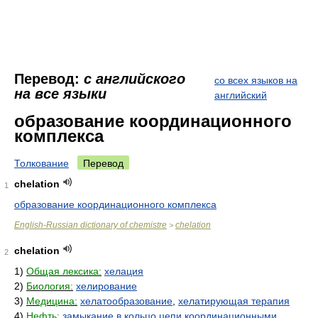
Перевод:
с английского
со всех языков на
на все языки
английский
образование координационного
комплекса
Толкование
Перевод
chelation
1
образование координационного комплекса
English-Russian dictionary of chemistre
chelation
>
chelation
2
1)
Общая лексика:
хелация
2)
Биология:
хелирование
3)
Медицина:
хелатообразование
,
хелатирующая терапия
4)
Нефть:
замыкание в кольцо цепи координационными