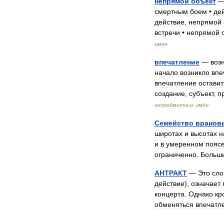
непрямой
объект
смертным
боем
•
де
действие
,
непрямой
встречи
•
непрямой
имён
впечатление
—
воз
начало
возникло
впе
впечатление
оставит
создание
,
субъект
,
п
непредметных
имён
Семейство
вранов
широтах
и
высотах
н
и
в
умеренном
пояс
ограниченно
.
Больш
АНТРАКТ
—
Это
сло
действие
),
означает
концерта
.
Однако
кр
обменяться
впечатл