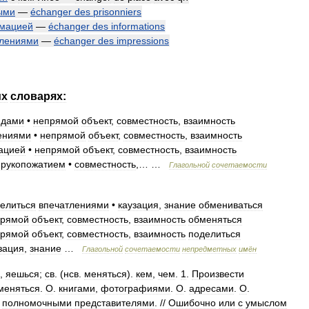
ыми
—
échanger
des
prisonniers
мацией
—
échanger
des
informations
тлениями
—
échanger
des
impressions
их
словарях:
ядами
•
непрямой
объект
,
совместность
,
взаимность
ениями
•
непрямой
объект
,
совместность
,
взаимность
ацией
•
непрямой
объект
,
совместность
,
взаимность
рукопожатием
•
совместность
,… …
Глагольной
сочетаемости
елиться
впечатлениями
•
каузация
,
знание
обмениваться
прямой
объект
,
совместность
,
взаимность
обменяться
прямой
объект
,
совместность
,
взаимность
поделиться
зация
,
знание
…
Глагольной
сочетаемости
непредметных
имён
,
яешься
;
св
. (
нсв
.
меняться
).
кем
,
чем
.
1
.
Произвести
меняться
.
О
.
книгами
,
фотографиями
.
О
.
адресами
.
О
.
.
полномочными
представителями
. //
Ошибочно
или
с
умыслом