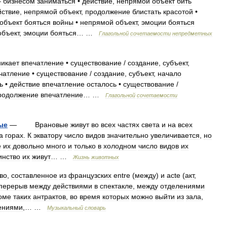
—
бизнесом
заниматься
•
действие
,
непрямой
объект
бить
йствие
,
непрямой
объект
,
продолжение
блистать
красотой
•
объект
бояться
войны
•
непрямой
объект
,
эмоции
бояться
объект
,
эмоции
бояться
… …
Глагольной
сочетаемости
непредметных
никает
впечатление
•
существование
/
создание
,
субъект
,
чатление
•
существование
/
создание
,
субъект
,
начало
ь
•
действие
впечатление
осталось
•
существование
/
родолжение
впечатление
… …
Глагольной
сочетаемости
ые
—
Врановые
живут
во
всех
частях
света
и
на
всех
а
горах
.
К
экватору
число
видов
значительно
увеличивается
,
но
е
их
довольно
много
и
только
в
холодном
число
видов
их
инство
их
живут
… …
Жизнь
животных
во
,
составленное
из
французских
entre
(
между
)
и
acte
(
акт
,
перерыв
между
действиями
в
спектакле
,
между
отделениями
оме
таких
антрактов
,
во
время
которых
можно
выйти
из
зала
,
ениями
,… …
Музыкальный
словарь