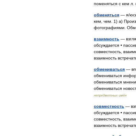
поменяться
с
кем
л
.
обменяться
—
я
/
юс
кем
,
чем
.
1
)
а
)
Произ
фотографиями
.
Обм
взаимность
—
взгл
обсуждается
•
пасси
совместность
,
взаим
взаимность
встречат
обмениваться
—
в
обмениваться
инфо
обмениваться
мнен
обмениваться
новос
непредметных
имён
совместность
—
вз
обсуждается
•
пасси
совместность
,
взаим
взаимность
встречат