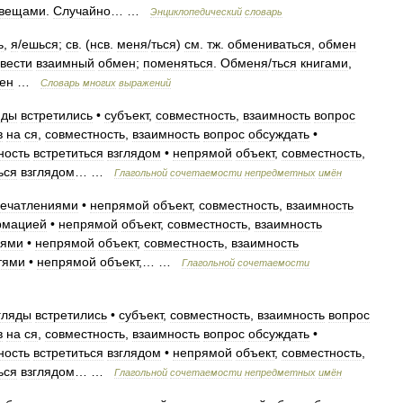
вещами
.
Случайно
… …
Энциклопедический
словарь
ь
,
я
/
ешься
;
св
. (
нсв
.
меня
/
ться
)
см
.
тж
.
обмениваться
,
обмен
вести
взаимный
обмен
;
поменяться
.
Обменя
/
ться
книгами
,
ен
…
Словарь
многих
выражений
яды
встретились
•
субъект
,
совместность
,
взаимность
вопрос
в
на
ся
,
совместность
,
взаимность
вопрос
обсуждать
•
ность
встретиться
взглядом
•
непрямой
объект
,
совместность
,
ься
взглядом
… …
Глагольной
сочетаемости
непредметных
имён
печатлениями
•
непрямой
объект
,
совместность
,
взаимность
рмацией
•
непрямой
объект
,
совместность
,
взаимность
иями
•
непрямой
объект
,
совместность
,
взаимность
тями
•
непрямой
объект
,… …
Глагольной
сочетаемости
гляды
встретились
•
субъект
,
совместность
,
взаимность
вопрос
в
на
ся
,
совместность
,
взаимность
вопрос
обсуждать
•
ность
встретиться
взглядом
•
непрямой
объект
,
совместность
,
ься
взглядом
… …
Глагольной
сочетаемости
непредметных
имён