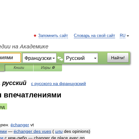
Запомнить сайт
Словарь на свой сайт
RU
едии на Академике
Найти!
Книги
Игры ⚽
 русский
с русского на французский
я впечатлениями
од
ерен
.
échanger
vt
ями
—
échanger
des
vues
(
или
des
opinions
)
ми
с
кем
-
либо
—
changer
de
place
avec
qn