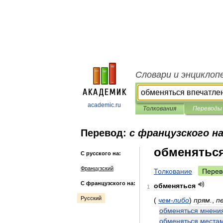
Словари и энциклоп
academic.ru
Толкования
Переводы
Перевод:
с французского на
обменятьс
С русского на:
Французский
Толкование
Перев
С французского на:
обменяться
1
Русский
(
чем
-
либо
)
прям
.
,
п
обменяться
мнени
обменяться
места