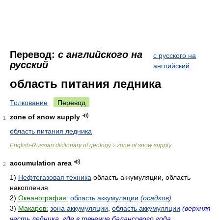
Перевод:
с английского на
с русского на
русский
английский
область питания ледника
Толкование
Перевод
zone of snow supply
1
область питания ледника
English-Russian dictionary of geology
zone of snow supply
>
accumulation area
2
1)
Нефтегазовая техника
область аккумуляции, область
накопления
2)
Океанография:
область аккумуляции
(осадков)
3)
Макаров:
зона аккумуляции
,
область аккумуляции
(верхняя
часть ледника, где в течение балансового года