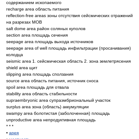
содержанием ископаемого
recharge area область питания
reflection-free areas зоны отсутствия сейсмических отражений
на разрезах MOB
salt dome area район соляных куполов
section area площадь сечения
seepage area площадь выхода источников
seepage area of well площадь инфильтрации (просачивания)
колодца
seismic area 1. сейсмическая область 2. зона землетрясения
shield area щит
slipping area площадь сползания
source area область питания, источник сноса
spoil area площадь для отвала
stability area область стабильности
supraembryonic area супраэмбриональный участок
surplus area зона (область) аккумуляции
swampy area болотистая (заболоченная) площадь
unproductive area непродуктивная площадь
* * *
•
арея