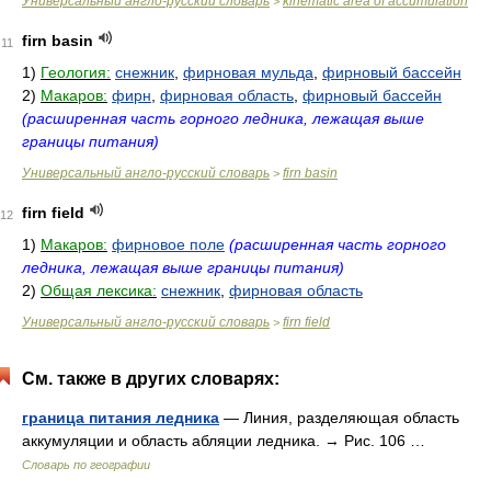
Универсальный англо-русский словарь
kinematic area of accumulation
>
firn basin
11
1)
Геология:
снежник
,
фирновая мульда
,
фирновый бассейн
2)
Макаров:
фирн
,
фирновая область
,
фирновый бассейн
(расширенная часть горного ледника, лежащая выше
границы питания)
Универсальный англо-русский словарь
firn basin
>
firn field
12
1)
Макаров:
фирновое поле
(расширенная часть горного
ледника, лежащая выше границы питания)
2)
Общая лексика:
снежник
,
фирновая область
Универсальный англо-русский словарь
firn field
>
См. также в других словарях:
граница питания ледника
— Линия, разделяющая область
аккумуляции и область абляции ледника. → Рис. 106 …
Словарь по географии