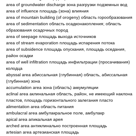
area of groundwater discharge зона разгрузки подземных вод
area of influence площадь (зона) влияния
area of mountain building (of orogeny) область горообразования
area of sedimentation область осадконакопления; область
образования осадочных пород
area of seepage площадь выхода источников
area of stream evaporation площадь испарения потока
area of subsidence площадь опускания, площадь оседания,
район осадки
area of well infiltration площадь инфильтрации (просачивания)
колодца
abyssal area абиссальная (глубинная) область, абиссальная
(глубинная) зона
accumulation area зона (область) аккумуляции
aclinal area аклинальная область, район, не имеющий наклона
пластов, площадь горизонтального залегания пласто
alimentation area область питания
ambulacral area амбулакральное поле, амбулакр
apical area апикальная арея
arched area антиклинально построенная площадь
artesian area артезианская площадь