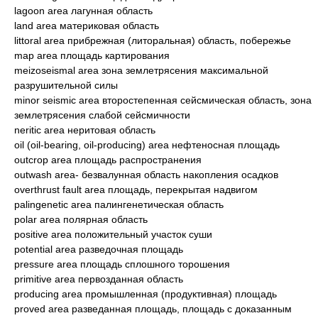
lagoon area лагунная область
land area материковая область
littoral area прибрежная (литоральная) область, побережье
map area площадь картирования
meizoseismal area зона землетрясения максимальной
разрушительной силы
minor seismic area второстепенная сейсмическая область, зона
землетрясения слабой сейсмичности
neritic area неритовая область
oil (oil-bearing, oil-producing) area нефтеносная площадь
outcrop area площадь распространения
outwash area- безвалунная область накопления осадков
overthrust fault area площадь, перекрытая надвигом
palingenetic area палингенетическая область
polar area полярная область
positive area положительный участок суши
potential area разведочная площадь
pressure area площадь сплошного торошения
primitive area первозданная область
producing area промышленная (продуктивная) площадь
proved area разведанная площадь, площадь с доказанным