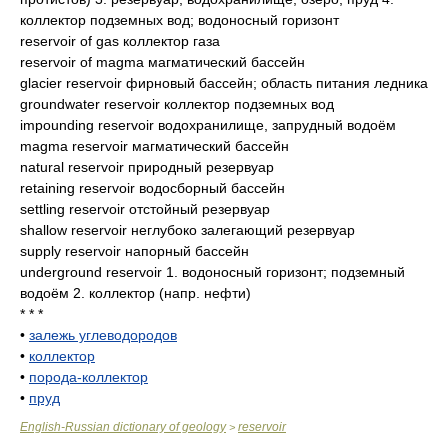
коллектор подземных вод; водоносный горизонт
reservoir of gas коллектор газа
reservoir of magma магматический бассейн
glacier reservoir фирновый бассейн; область питания ледника
groundwater reservoir коллектор подземных вод
impounding reservoir водохранилище, запрудный водоём
magma reservoir магматический бассейн
natural reservoir природный резервуар
retaining reservoir водосборный бассейн
settling reservoir отстойный резервуар
shallow reservoir неглубоко залегающий резервуар
supply reservoir напорный бассейн
underground reservoir 1. водоносный горизонт; подземный
водоём 2. коллектор (напр. нефти)
* * *
•
залежь углеводородов
•
коллектор
•
порода-коллектор
•
пруд
English-Russian dictionary of geology
reservoir
>