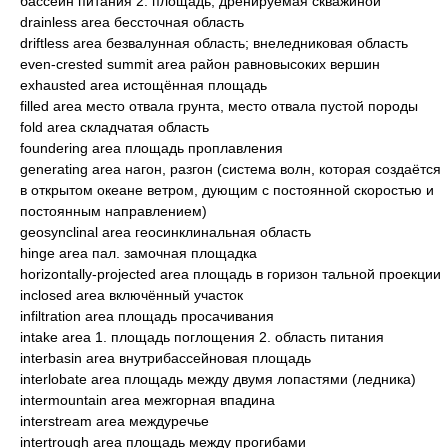
бассейн питания 2. площадь, дренируемая скважиной
drainless area бессточная область
driftless area безвалунная область; внеледниковая область
even-crested summit area район равновысоких вершин
exhausted area истощённая площадь
filled area место отвала грунта, место отвала пустой породы
fold area складчатая область
foundering area площадь проплавления
generating area нагон, разгон (система волн, которая создаётся
в открытом океане ветром, дующим с постоянной скоростью и
постоянным направлением)
geosynclinal area геосинклинальная область
hinge area пал. замочная площадка
horizontally-projected area площадь в горизон тальной проекции
inclosed area включённый участок
infiltration area площадь просачивания
intake area 1. площадь поглощения 2. область питания
interbasin area внутрибассейновая площадь
interlobate area площадь между двумя лопастями (ледника)
intermountain area межгорная впадина
interstream area междуречье
intertrough area площадь между прогибами