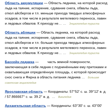
Область аккумуляции
— Область ледника, на которой расход
льда на таяние, испарение, сдувание снега, обвалы льда,
откол айсбергов и т.п. меньше прихода твердых атмосферных
осадков, в том числе в результате метелевого переноса, лавин
и ледовых обвалов. К приходу не… …
Энциклопедия туриста
Область абляции
— Область ледника, на которой расход
льда на таяние, испарение, сдувание снега, обвалы льда,
откол айсбергов и т.п. больше прихода твердых атмосферных
осадков, в том числе в результате метелевого переноса, лавин
и ледовых обвалов. К приходу не… …
Энциклопедия туриста
Бассейн ледника
— часть земной поверхности,
заключающая в себе ледник с подчинёнными ему притоками и
охватывающая определённую площадь, с которой происходит
снос снега и Фирна в область питания ледника …
Большая
советская энциклопедия
Ярославская область
— Координаты: 57°52′ с. ш. 39°12′ в. д.
/ 57.866667° с. ш. 39.2° в. д. …
Википедия
Архангельская область
— Координаты: 63°30′ с. ш. 43°00′