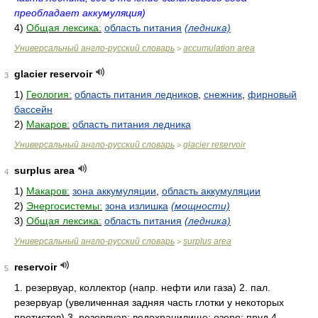
преобладает аккумуляция)
4)
Общая лексика:
область питания
(ледника)
Универсальный англо-русский словарь
accumulation area
>
glacier reservoir
3
1)
Геология:
область питания ледников
,
снежник
,
фирновый
бассейн
2)
Макаров:
область питания ледника
Универсальный англо-русский словарь
glacier reservoir
>
surplus area
4
1)
Макаров:
зона аккумуляции
,
область аккумуляции
2)
Энергосистемы:
зона излишка
(мощности)
3)
Общая лексика:
область питания
(ледника)
Универсальный англо-русский словарь
surplus area
>
reservoir
5
1. резервуар, коллектор (напр. нефти или газа) 2. пал.
резервуар (увеличенная задняя часть глотки у некоторых
протистов) 3. резервуар; водохранилище; озеро; пруд 4.