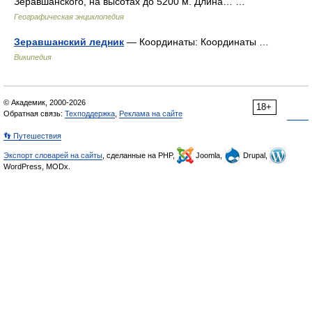
Зеравшанского, на высотах до 5200 м. Длина… …
Географическая энциклопедия
Зеравшанский ледник
— Координаты: Координаты …
Википедия
© Академик, 2000-2026
18+
Обратная связь:
Техподдержка
,
Реклама на сайте
👣 Путешествия
Экспорт словарей на сайты
, сделанные на PHP,
Joomla,
Drupal,
WordPress, MODx.