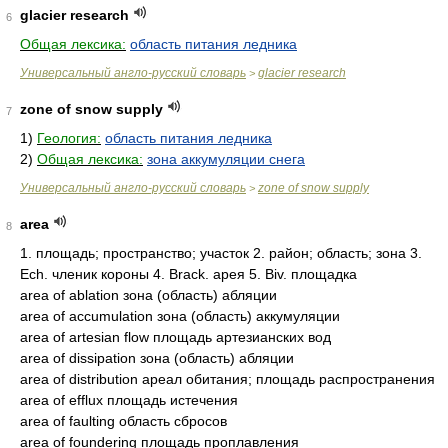
glacier research
6
Общая лексика:
область питания ледника
Универсальный англо-русский словарь
glacier research
>
zone of snow supply
7
1)
Геология:
область питания ледника
2)
Общая лексика:
зона аккумуляции снега
Универсальный англо-русский словарь
zone of snow supply
>
area
8
1. площадь; пространство; участок 2. район; область; зона 3.
Ech. членик короны 4. Brack. арея 5. Biv. площадка
area of ablation зона (область) абляции
area of accumulation зона (область) аккумуляции
area of artesian flow площадь артезианских вод
area of dissipation зона (область) абляции
area of distribution ареал обитания; площадь распространения
area of efflux площадь истечения
area of faulting область сбросов
area of foundering площадь проплавления