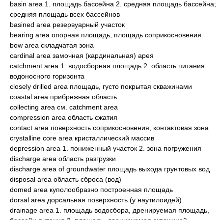
basin area 1. площадь бассейна 2. средняя площадь бассейна;
средняя площадь всех бассейнов
basined area резервуарный участок
bearing area опорная площадь, площадь соприкосновения
bow area складчатая зона
cardinal area замочная (кардинальная) арея
catchment area 1. водосборная площадь 2. область питания
водоносного горизонта
closely drilled area площадь, густо покрытая скважинами
coastal area прибрежная область
collecting area см. catchment area
compression area область сжатия
contact area поверхность соприкосновения, контактовая зона
crystalline core area кристаллический массив
depression area 1. пониженный участок 2. зона погружения
discharge area область разгрузки
discharge area of groundwater площадь выхода грунтовых вод
disposal area область сброса (вод)
domed area куполообразно построенная площадь
dorsal area дорсальная поверхность (у наутилоидей)
drainage area 1. площадь водосбора, дренируемая площадь,