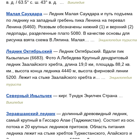
в. д. / 63.5° с. ш. 43° в. д. …
Википедия
Малая Саукдара
— Ледник Малая Саукдара и путь подъема
по леднику на западный гребень пика Ленина на перевал
Ленина (6460). Розовым обозначены нижний (1) и верхний (2)
ледопады, разделенные плато 5080. В качестве основы для
рисунка взята схема В.Ляпина. Малая… …
Энциклопедия туриста
Ледник Октябрьский
— Ледник Октябрьский. Вдали пик
Кызылагын (6683). Фото А.Лебедева Крупный дендритовый
ледник Заалайского хребта, длина 19,0 км, площадь 88,2 кв.
км., высота конца ледника 4440 м, высота фирновой линии
5200. Лежит на стыке Заалайского хребта и… …
Энциклопедия
туриста
Северный Иныльчек
— кирг. Түндүк Эңилчек Страна …
Википедия
Зеравшанский ледник
— долинный древовидный ледник,
самый крупный в Гиссаро Алае (Таджикистан). Состоит из осн.
потока и 20 крупных ледников притоков. Область питания
ледника лежит на стыке хребтов Туркестанского, Алайского и