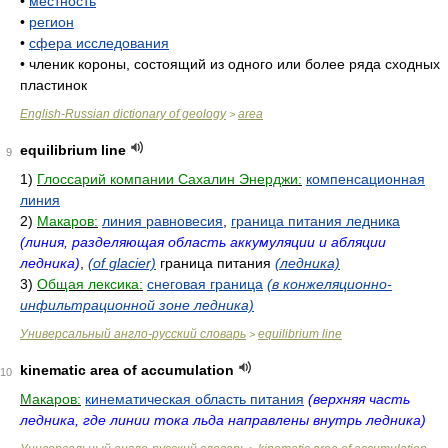
•
местность
•
регион
•
сфера исследования
•
членик короны, состоящий из одного или более ряда сходных
пластинок
English-Russian dictionary of geology
area
>
equilibrium line
9
1)
Глоссарий компании Сахалин Энерджи:
компенсационная
линия
2)
Макаров:
линия равновесия
,
граница питания ледника
(линия, разделяющая область аккумуляции и абляции
ледника)
,
(of glacier)
граница питания
(ледника)
3)
Общая лексика:
снеговая граница
(в конжеляционно-
инфильтрационной зоне ледника)
Универсальный англо-русский словарь
equilibrium line
>
kinematic area of accumulation
10
Макаров:
кинематическая область питания
(верхняя часть
ледника, где линии тока льда направлены внутрь ледника)