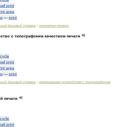
all
print
rint
area
ти
—
print
ьшой
базовый
словарь
оператор
печати
>
йство
с
типографским
качеством
печати
cycle
all
print
rint
area
ти
—
print
ьшой
базовый
словарь
печатающее
устройство
с
типографским
>
ой
печати
cycle
all
print