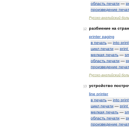
область
печати
—
p
произведение
печа
Русско
-
английский
бол
разбиение
на
стра
12
printer
paging
в
печать
—
into
print
цикл
печати
—
print
мелкая
печать
—
sm
область
печати
—
p
произведение
печа
Русско
-
английский
бол
устройство
постро
13
line
printer
в
печать
—
into
print
цикл
печати
—
print
мелкая
печать
—
sm
область
печати
—
p
произведение
печа