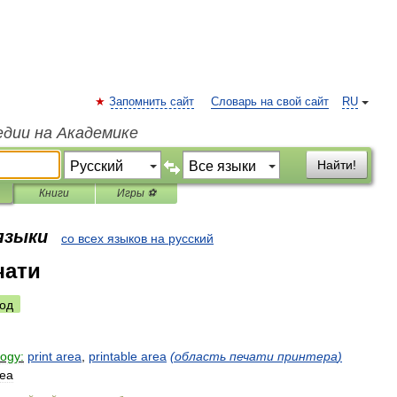
Запомнить сайт
Словарь на свой сайт
RU
едии на Академике
Найти!
Книги
Игры ⚽
 языки
со всех языков на русский
чати
од
logy:
print
area
,
printable
area
(
область
печати
принтера
)
rea