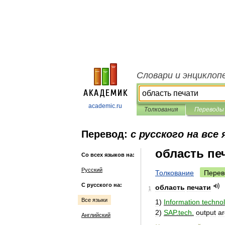
Словари и энциклоп
academic.ru
Толкования
Переводы
Перевод:
с русского на все
область пе
Со всех языков на:
Русский
Толкование
Перев
С русского на:
область
печати
1
Все языки
1
)
Information
techno
2
)
SAP
.
tech
.
output
a
Английский