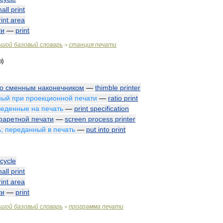
all
print
rint
area
ти
—
print
ьшой
базовый
словарь
станция
печати
>
о
сменным
наконечником
—
thimble
printer
ный
при
проекционной
печати
—
ratio
print
веденные
на
печать
—
print
specification
фаретной
печати
—
screen
process
printer
ь
;
переданный
в
печать
—
put
into
print
cycle
all
print
rint
area
ти
—
print
ьшой
базовый
словарь
программа
печати
>