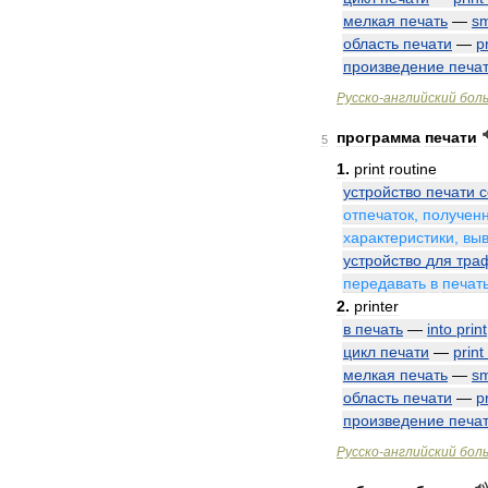
мелкая
печать
—
sm
область
печати
—
p
произведение
печа
Русско
-
английский
бол
программа
печати
5
1
.
print
routine
устройство
печати
с
отпечаток
,
получен
характеристики
,
вы
устройство
для
тра
передавать
в
печат
2
.
printer
в
печать
—
into
print
цикл
печати
—
print
мелкая
печать
—
sm
область
печати
—
p
произведение
печа
Русско
-
английский
бол