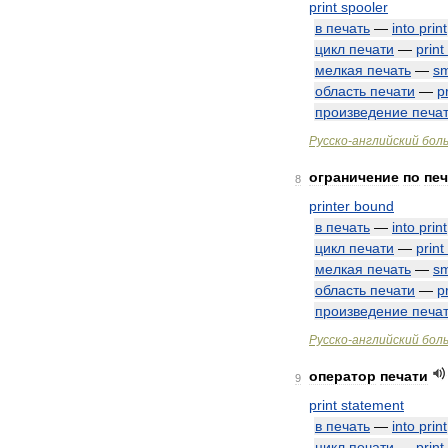
print
spooler
в
печать
—
into
print
цикл
печати
—
print
мелкая
печать
—
sm
область
печати
—
p
произведение
печа
Русско
-
английский
бол
ограничение
по
печ
8
printer
bound
в
печать
—
into
print
цикл
печати
—
print
мелкая
печать
—
sm
область
печати
—
p
произведение
печа
Русско
-
английский
бол
оператор
печати
9
print
statement
в
печать
—
into
print
цикл
печати
—
print