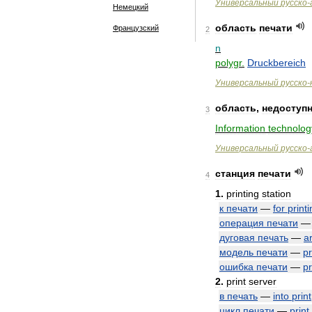
Универсальный
русско
-
Немецкий
область
печати
Французский
2
n
polygr
.
Druckbereich
Универсальный
русско
-
область
,
недоступ
3
Information
technolog
Универсальный
русско
-
станция
печати
4
1
.
printing
station
к
печати
—
for
print
операция
печати
дуговая
печать
—
a
модель
печати
—
pr
ошибка
печати
—
pr
2
.
print
server
в
печать
—
into
print
цикл
печати
—
print