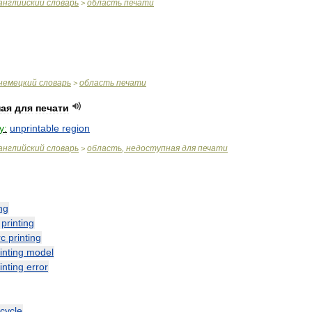
английский
словарь
область
печати
>
немецкий
словарь
область
печати
>
ная
для
печати
y:
unprintable
region
английский
словарь
область
,
недоступная
для
печати
>
ing
—
printing
rc
printing
inting
model
inting
error
cycle