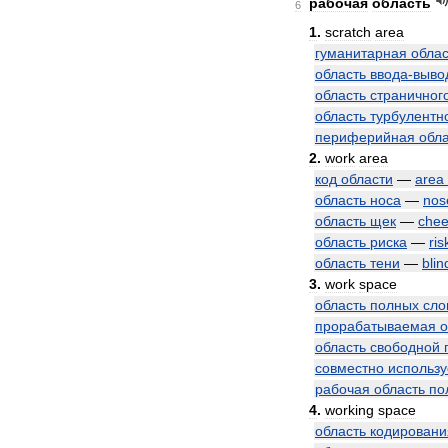
рабочая
область
6
1
.
scratch
area
гуманитарная
облас
область
ввода
-
выво
область
страничног
область
турбулентн
периферийная
обл
2
.
work
area
код
области
—
area
область
носа
—
nos
область
щек
—
che
область
риска
—
ris
область
тени
—
blin
3
.
work
space
область
полных
сло
прорабатываемая
о
область
свободной
совместно
использ
рабочая
область
по
4
.
working
space
область
кодировани