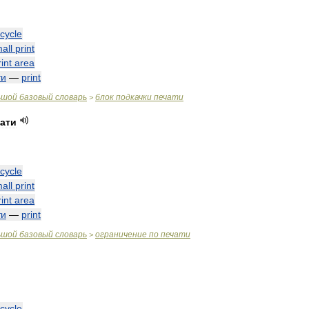
cycle
all
print
rint
area
ти
—
print
ьшой
базовый
словарь
блок
подкачки
печати
>
ати
cycle
all
print
rint
area
ти
—
print
ьшой
базовый
словарь
ограничение
по
печати
>
cycle