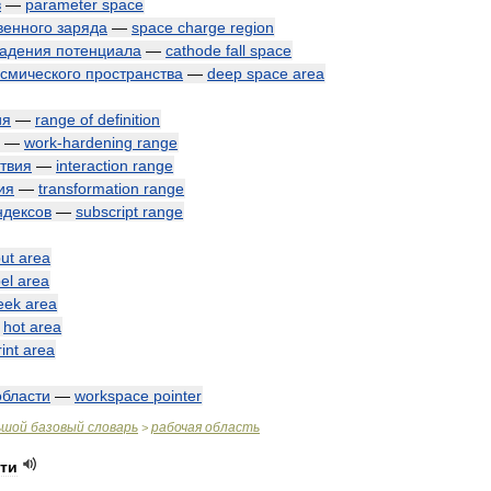
в
—
parameter
space
венного
заряда
—
space
charge
region
адения
потенциала
—
cathode
fall
space
осмического
пространства
—
deep
space
area
ия
—
range
of
definition
—
work
-
hardening
range
твия
—
interaction
range
ия
—
transformation
range
ндексов
—
subscript
range
put
area
el
area
eek
area
—
hot
area
rint
area
области
—
workspace
pointer
ьшой
базовый
словарь
рабочая
область
>
ти