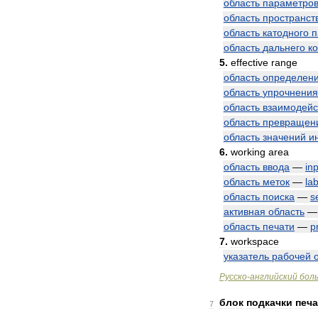
область
параметро
область
пространст
область
катодного
п
область
дальнего
к
5
.
effective
range
область
определен
область
упрочнения
область
взаимодейс
область
превращен
область
значений
и
6
.
working
area
область
ввода
—
in
область
меток
—
lab
область
поиска
—
s
активная
область
область
печати
—
p
7
.
workspace
указатель
рабочей
Русско
-
английский
бол
блок
подкачки
печа
7