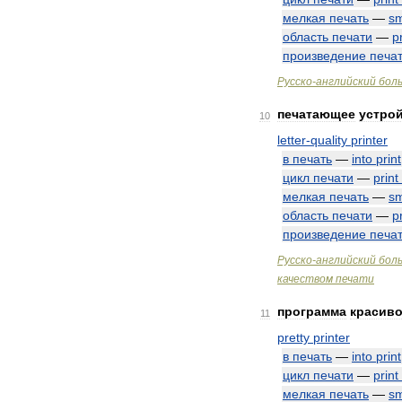
мелкая
печать
—
sm
область
печати
—
p
произведение
печа
Русско
-
английский
бол
печатающее
устро
10
letter
-
quality
printer
в
печать
—
into
print
цикл
печати
—
print
мелкая
печать
—
sm
область
печати
—
p
произведение
печа
Русско
-
английский
бол
качеством
печати
программа
красив
11
pretty
printer
в
печать
—
into
print
цикл
печати
—
print
мелкая
печать
—
sm