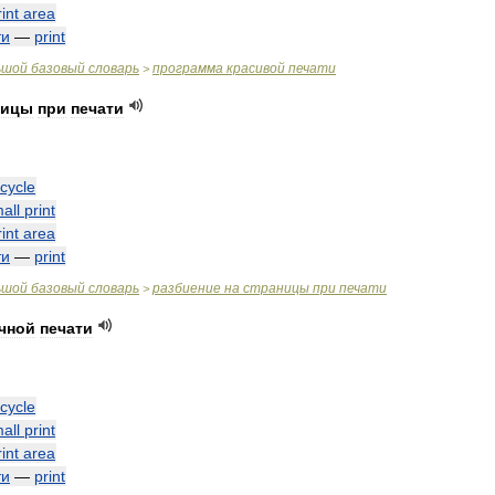
rint
area
ти
—
print
ьшой
базовый
словарь
программа
красивой
печати
>
ницы
при
печати
cycle
all
print
rint
area
ти
—
print
ьшой
базовый
словарь
разбиение
на
страницы
при
печати
>
чной
печати
cycle
all
print
rint
area
ти
—
print