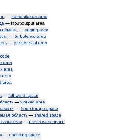
ть
—
humanitarian
area
да
—
input
\
output
area
о
обмена
—
paging
area
ости
—
turbulence
area
асть
—
peripherical
area
code
e
area
ek
area
k
area
d
area
в
—
full
-
word
space
бласть
—
worked
area
памяти
—
free
-
storage
space
уемая
область
—
shared
space
льзователя
—
user
'
s
work
space
я
—
encoding
space