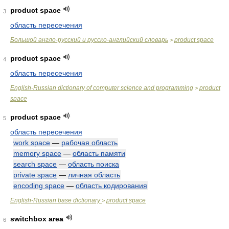
product space
3
область пересечения
Большой англо-русский и русско-английский словарь
product space
>
product space
4
область пересечения
English-Russian dictionary of computer science and programming
product
>
space
product space
5
область пересечения
work space
—
рабочая область
memory space
—
область памяти
search space
—
область поиска
private space
—
личная область
encoding space
—
область кодирования
English-Russian base dictionary
product space
>
switchbox area
6