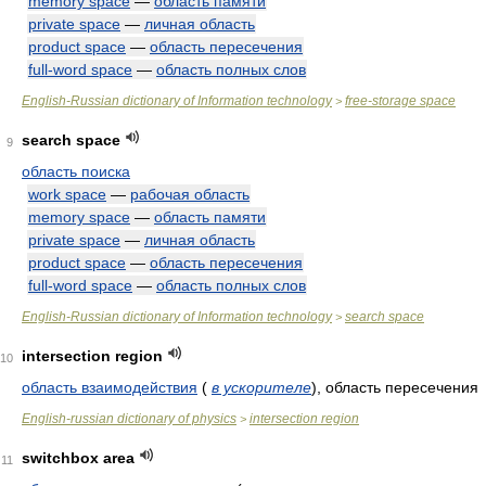
memory space
—
область памяти
private space
—
личная область
product space
—
область пересечения
full-word space
—
область полных слов
English-Russian dictionary of Information technology
free-storage space
>
search space
9
область поиска
work space
—
рабочая область
memory space
—
область памяти
private space
—
личная область
product space
—
область пересечения
full-word space
—
область полных слов
English-Russian dictionary of Information technology
search space
>
intersection region
10
область взаимодействия
(
в ускорителе
)
, область пересечения
English-russian dictionary of physics
intersection region
>
switchbox area
11