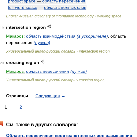
product space
—
область пересечения
full-word space
—
область полных слов
English-Russian dictionary of Information technology
working space
>
intersection region
19
Макаров:
область взаимодействия
(в ускорителе)
, область
пересечения
(пучков)
Универсальный англо-русский словарь
intersection region
>
crossing region
20
Макаров:
область пересечения
(пучков)
Универсальный англо-русский словарь
crossing region
>
Страницы
Следующая
→
1
2
См. также в других словарях:
Область пересечения пространственных зон размещения