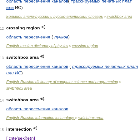
область пересечения каналов
(
трассируемых печатных
плат
или
ИС)
Большой англо-русский и русско-английский словарь
switchbox area
>
crossing region
12
область пересечения
(
пучков
)
English-russian dictionary of physics
crossing region
>
switchbox area
13
область пересечения каналов
(
трассируемых печатных плат
или ИС
)
English-Russian dictionary of computer science and programming
>
switchbox area
switchbox area
14
область пересечения каналов
English-Russian information technology
switchbox area
>
intersection
15
[ˌɪntə'sekʃ(ə)n]