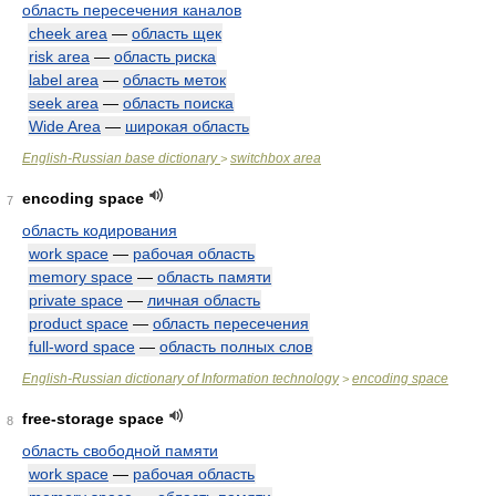
область пересечения каналов
cheek area
—
область щек
risk area
—
область риска
label area
—
область меток
seek area
—
область поиска
Wide Area
—
широкая область
English-Russian base dictionary
switchbox area
>
encoding space
7
область кодирования
work space
—
рабочая область
memory space
—
область памяти
private space
—
личная область
product space
—
область пересечения
full-word space
—
область полных слов
English-Russian dictionary of Information technology
encoding space
>
free-storage space
8
область свободной памяти
work space
—
рабочая область