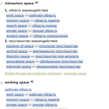
interaction space
17
1.
область взаимодействия
work space
—
рабочая область
memory space
—
область памяти
search space
—
область поиска
private space
—
личная область
product space
—
область пересечения
2.
пространство взаимодействия
topology of space
—
топология пространства
vertical space
—
вертикальное пространство
directory space
—
пространство для каталога
generalized space
—
обобщенное пространство
intergrain space
—
межзерновое пространство
English-Russian big polytechnic dictionary
interaction space
>
working space
18
рабочая область
work space
—
рабочая область
memory space
—
область памяти
private space
—
личная область