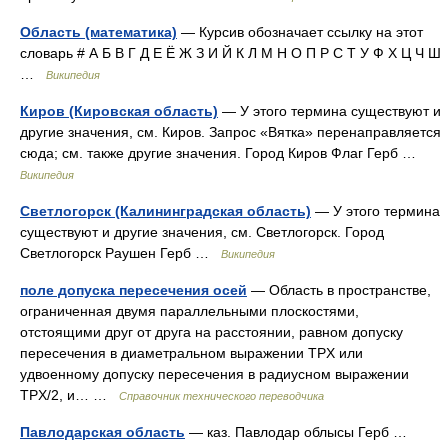
Область (математика)
— Курсив обозначает ссылку на этот
словарь # А Б В Г Д Е Ё Ж З И Й К Л М Н О П Р С Т У Ф Х Ц Ч Ш
…
Википедия
Киров (Кировская область)
— У этого термина существуют и
другие значения, см. Киров. Запрос «Вятка» перенаправляется
сюда; см. также другие значения. Город Киров Флаг Герб …
Википедия
Светлогорск (Калининградская область)
— У этого термина
существуют и другие значения, см. Светлогорск. Город
Светлогорск Раушен Герб …
Википедия
поле допуска пересечения осей
— Область в пространстве,
ограниченная двумя параллельными плоскостями,
отстоящими друг от друга на расстоянии, равном допуску
пересечения в диаметральном выражении TPX или
удвоенному допуску пересечения в радиусном выражении
TPX/2, и… …
Справочник технического переводчика
Павлодарская область
— каз. Павлодар облысы Герб …