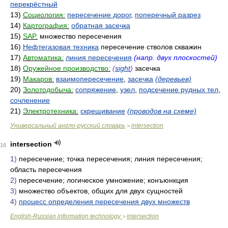
перекрёстный
13)
Социология:
пересечение дорог
,
поперечный разрез
14)
Картография:
обратная засечка
15)
SAP.
множество пересечения
16)
Нефтегазовая техника
пересечение стволов скважин
17)
Автоматика:
линия пересечения
(напр. двух плоскостей)
18)
Оружейное производство:
(
sight
)
засечка
19)
Макаров:
взаимопересечение
,
засечка
(деревьев)
20)
Золотодобыча:
сопряжение
,
узел
,
подсечение рудных тел
,
сочленение
21)
Электротехника:
скрещивание
(проводов на схеме)
Универсальный англо-русский словарь
intersection
>
intersection
16
1)
пересечение; точка пересечения; линия пересечения;
область пересечения
2)
пересечение; логическое умножение; конъюнкция
3)
множество объектов, общих для двух сущностей
4)
процесс определения пересечения двух множеств
English-Russian information technology
intersection
>