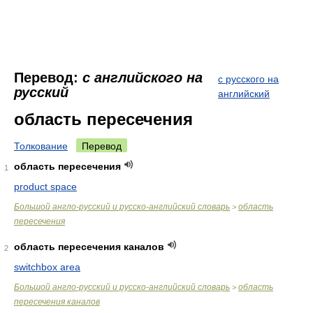
Перевод:
с английского на
с русского на
русский
английский
область пересечения
Толкование
Перевод
область пересечения
1
product space
Большой англо-русский и русско-английский словарь
область
>
пересечения
область пересечения каналов
2
switchbox area
Большой англо-русский и русско-английский словарь
область
>
пересечения каналов