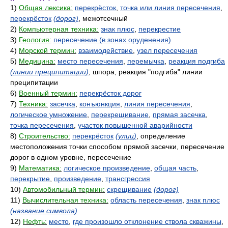
1)
Общая лексика:
перекрёсток
,
точка или линия пересечения
,
перекрёсток
(дорог)
, межотсечный
2)
Компьютерная техника:
знак плюс
,
перекрестие
3)
Геология:
пересечение (в зонах оруденения)
4)
Морской термин:
взаимодействие
,
узел пересечения
5)
Медицина:
место пересечения
,
перемычка
,
реакция подгиба
(линии преципитации)
, шпора, реакция "подгиба" линии
преципитации
6)
Военный термин:
перекрёсток дорог
7)
Техника:
засечка
,
конъюнкция
,
линия пересечения
,
логическое умножение
,
перекрещивание
,
прямая засечка
,
точка пересечения
,
участок повышенной аварийности
8)
Строительство:
перекрёсток
(улиц)
, определение
местоположения точки способом прямой засечки, пересечение
дорог в одном уровне, пересечение
9)
Математика:
логическое произведение
,
общая часть
,
перекрытие
,
произведение
,
трансгрессия
10)
Автомобильный термин:
скрещивание
(дорог)
11)
Вычислительная техника:
область пересечения
,
знак плюс
(название символа)
12)
Нефть:
место
,
где произошло отклонение ствола скважины
,