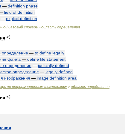
я
—
definition
phase
—
field
of
definition
—
explicit
definition
ьшой
базовый
словарь
область
определения
>
ния
е
определение
—
to
define
legally
ния
файла
—
define
file
statement
ое
определение
—
judicially
defined
еское
определение
—
legally
defined
ия
изображения
—
image
definition
area
варь
по
информационным
технологиям
область
определения
>
ния
ления