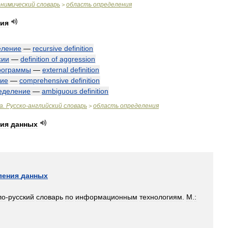
онимический
словарь
область
определения
>
ния
еление
—
recursive
definition
сии
—
definition
of
aggression
рограммы
—
external
definition
ие
—
comprehensive
definition
еделение
—
ambiguous
definition
а
.
Русско
-
английский
словарь
область
определения
>
ния
данных
ления
данных
ло
-
русский
словарь
по
информационным
технологиям
.
М
.
:
]