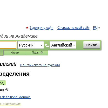
Запомнить сайт
Словарь на свой сайт
RU
едии на Академике
Найти!
Книги
Игры ⚽
лийский
с английского на русский
ределения
од
ния
я
definitional
domain
ть
определения