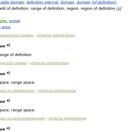
cable
domain
,
definition
interval
,
domain
,
domain
(
of
definition
)
,
ield
of
definition
,
range
of
definition
,
region
,
region
of
definition
(
of
logy:
scope
e
area
английский
словарь
область
определения
>
ния
range
of
definition
ический
словарь
область
определения
>
ния
pace
,
range
space
варь
по
электронике
область
определения
>
ния
pace
,
range
space
варь
по
радиоэлектронике
область
определения
>
ния