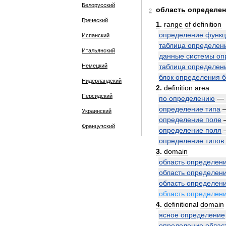
Белорусский
область
определе
2
Греческий
1
.
range
of
definition
определение
функц
Испанский
таблица
определен
Итальянский
данные
системы
оп
Немецкий
таблица
определен
блок
определения
б
Нидерландский
2
.
definition
area
Персидский
по
определению
—
определение
типа
Украинский
определение
поле
Французский
определение
поля
определение
типов
3
.
domain
область
определен
область
определен
область
определен
область
определен
4
.
definitional
domain
ясное
определение
определение
облас