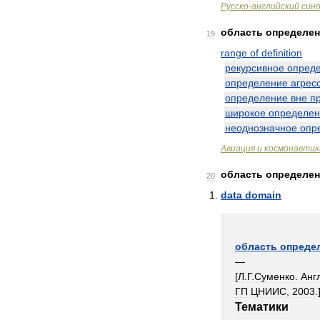
Русско
-
английский
син
область
определе
19
range
of
definition
рекурсивное
опред
определение
агрес
определение
вне
п
широкое
определен
неоднозначное
опр
Авиация
и
космонавтик
область
определе
20
data
domain
область
опреде
—
[
Л
.
Г
.
Суменко
.
Анг
ГП
ЦНИИС
,
2003
.
Тематики