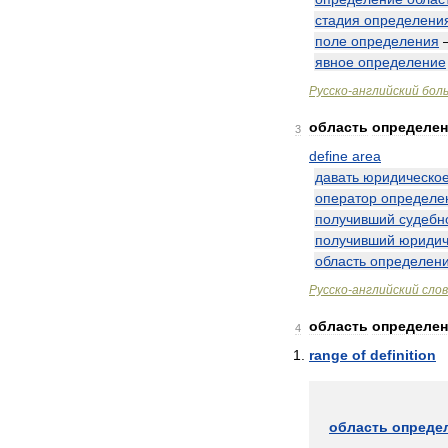
стадия
определени
поле
определения
явное
определение
Русско
-
английский
бол
область
определе
3
define
area
давать
юридическо
оператор
определе
получивший
судебн
получивший
юридич
область
определен
Русско
-
английский
сло
область
определе
4
range
of
definition
область
опреде