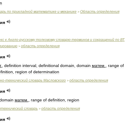
on
варь
по
прикладной
математике
и
механике
Область
определения
>
ния
екс
к
Англо
-
русскому
толковому
словарю
терминов
и
сокращений
по
ВТ
,
мированию
область
определения
>
ния
т
.
,
definition
interval
,
definitional
domain
,
domain
матем
.
,
range
of
finition
,
region
of
determination
чно
-
технический
словарь
Масловского
область
определения
>
ния
domain
матем
.
,
range
of
definition
,
region
итехнический
словарь
область
определения
>
ния