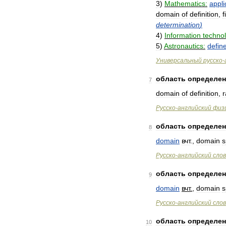
3
)
Mathematics:
appli
domain
of
definition
,
f
determination
)
4
)
Information
techno
5
)
Astronautics:
defin
Универсальный
русско
-
область
определе
7
domain
of
definition
,
Русско
-
английский
физ
область
определе
8
domain
вчт
.
,
domain
s
Русско
-
английский
сло
область
определе
9
domain
вчт
.
,
domain
s
Русско
-
английский
сло
область
определе
10