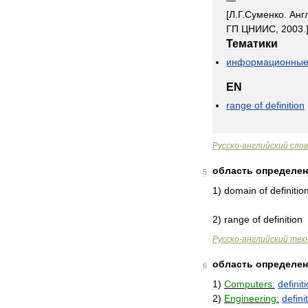
—
[
Л
.
Г
.
Суменко
.
Анг
ГП
ЦНИИС
,
2003
.
Тематики
информационны
EN
range
of
definition
Русско
-
английский
сло
область
определе
5
1
)
domain
of
definitio
2
)
range
of
definition
Русско
-
английский
тех
область
определе
6
1
)
Computers:
definit
2
)
Engineering:
defini