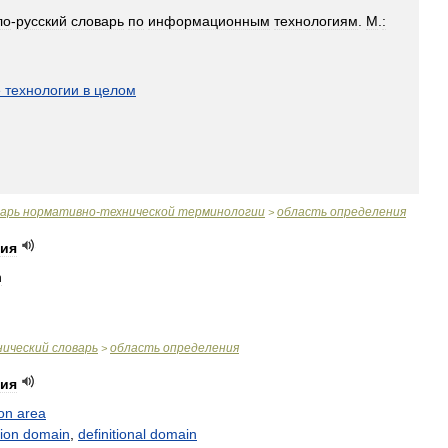
ло
-
русский
словарь
по
информационным
технологиям
.
М
.
:
]
е
технологии
в
целом
варь
нормативно
-
технической
терминологии
область
определения
>
ния
n
нический
словарь
область
определения
>
ния
ion
area
tion
domain
,
definitional
domain