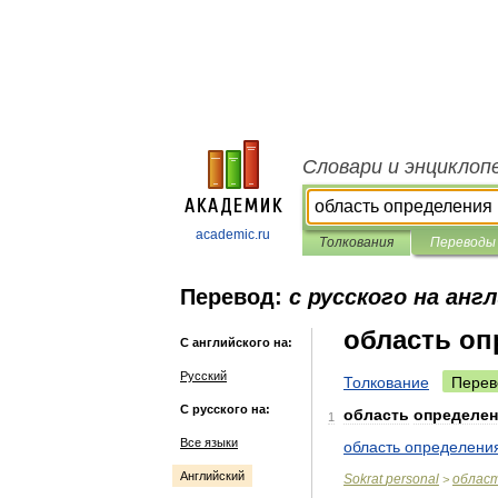
Словари и энциклоп
academic.ru
Толкования
Переводы
Перевод:
с русского на анг
область оп
С английского на:
Русский
Толкование
Перев
С русского на:
область
определе
1
Все языки
область
определени
Английский
Sokrat
personal
облас
>