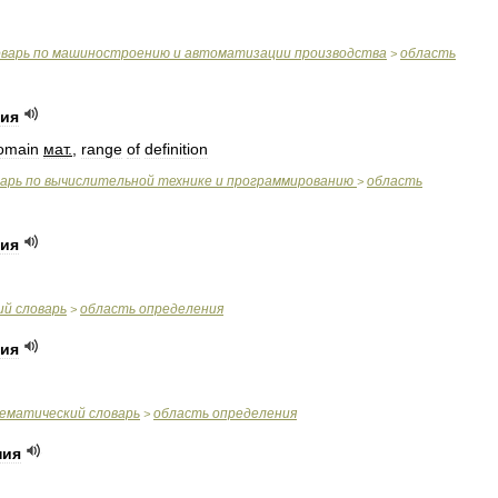
оварь
по
машиностроению
и
автоматизации
производства
область
>
ния
omain
мат
.
,
range
of
definition
варь
по
вычислительной
технике
и
программированию
область
>
ния
ий
словарь
область
определения
>
ния
ематический
словарь
область
определения
>
ния