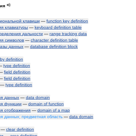
ния
иональной
клавиши
—
function
key
definition
ия
клавиатуры
—
keyboard
definition
table
ределения
дальности
—
range
tracking
data
ия
символов
—
character
definition
table
азы
данных
—
database
definition
block
by
definition
—
type
definition
—
field
definition
—
field
definition
—
type
definition
ия
данных
—
data
domain
ия
функции
—
domain
of
function
ия
отображения
—
domain
of
a
map
ия
данных
;
предметная
область
—
data
domain
—
clear
definition
ти
—
area
definition