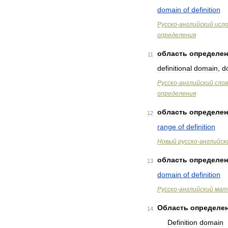
domain
of
definition
Русско
-
английский
исл
определения
область
определе
11
definitional
domain
,
d
Русско
-
английский
сло
определения
область
определе
12
range
of
definition
Новый
русско
-
английск
область
определе
13
domain
of
definition
Русско
-
английский
мат
Область
определе
14
Definition
domain