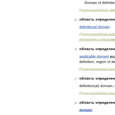
Domain
of
definiti
Русско
-
английский
сло
область
определе
15
definitional
domain
Русско
-
английский
инд
Интернету
и
програм
область
определе
16
applicable
domain
ма
definition
,
region
of
de
Русско
-
английский
нау
область
определе
17
definition
(
al
)
domain
,
Русско
-
английский
пол
область
определе
18
domain