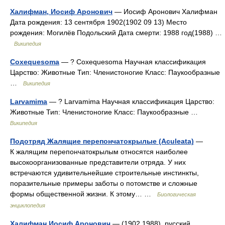
Халифман, Иосиф Аронович
— Иосиф Аронович Халифман
Дата рождения: 13 сентября 1902(1902 09 13) Место
рождения: Могилёв Подольский Дата смерти: 1988 год(1988) …
Википедия
Coxequesoma
— ? Coxequesoma Научная классификация
Царство: Животные Тип: Членистоногие Класс: Паукообразные
…
Википедия
Larvamima
— ? Larvamima Научная классификация Царство:
Животные Тип: Членистоногие Класс: Паукообразные …
Википедия
Подотряд Жалящие перепончатокрылые (Aculeata)
—
К жалящим перепончатокрылым относятся наиболее
высокоорганизованные представители отряда. У них
встречаются удивительнейшие строительные инстинкты,
поразительные примеры заботы о потомстве и сложные
формы общественной жизни. К этому… …
Биологическая
энциклопедия
Халифман Иосиф Аронович
— (1902 1988), русский