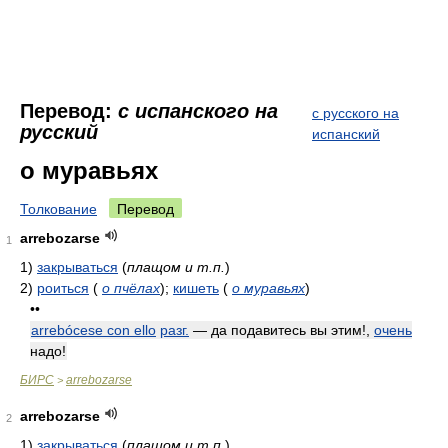
Перевод:
с испанского на
с русского на
русский
испанский
о муравьях
Толкование
Перевод
arrebozarse
1
1)
закрываться
(
плащом и т.п.
)
2)
роиться
(
о пчёлах
)
;
кишеть
(
о муравьях
)
••
arrebócese con ello
разг.
— да подавитесь вы этим!,
очень
надо!
БИРС
arrebozarse
>
arrebozarse
2
1)
закрываться
(
плащом
и т.п.
)