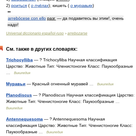
2)
роиться
(
о пчёлах
)
; кишеть
(
о муравьях
)
••
arrebócese con ello
разг.
— да подавитесь вы этим!, очень
надо!
Universal diccionario español-ruso
arrebozarse
>
См. также в других словарях:
Trichocylliba
— ? Trichocylliba Научная классификация
Царство: Животные Тип: Членистоногие Класс: Паукообразные
…
Википедия
Муравьи
— Красный огненный муравей …
Википедия
Planodiscus
— ? Planodiscus Научная классификация Царство:
Животные Тип: Членистоногие Класс: Паукообразные …
Википедия
Antennequesoma
— ? Antennequesoma Научная
классификация Царство: Животные Тип: Членистоногие Класс:
Паукообразные …
Википедия