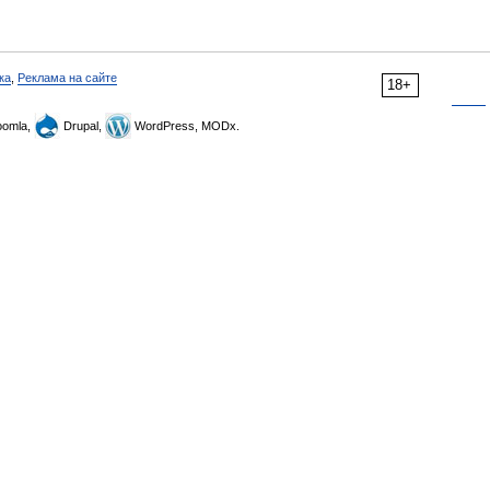
ка
,
Реклама на сайте
18+
omla,
Drupal,
WordPress, MODx.