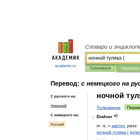
Словари и энциклоп
academic.ru
Толкования
Переводы
Перевод:
с немецкого на ру
ночной тул
С русского на:
Немецкий
Толкование
Перев
С немецкого на:
Drahrer
1
Русский
m
-
s
,
=
австр
.
разг
.
ночной
туляка
(
кути