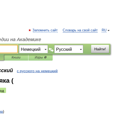
Запомнить сайт
Словарь на свой сайт
RU
едии на Академике
Найти!
Книги
Игры ⚽
сский
с русского на немецкий
яка (
од
ла
)