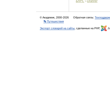
БНРС
Drahrer
>
© Академик, 2000-2026
Обратная связь:
Техподдерж
👣 Путешествия
Экспорт словарей на сайты
, сделанные на PHP,
Jo