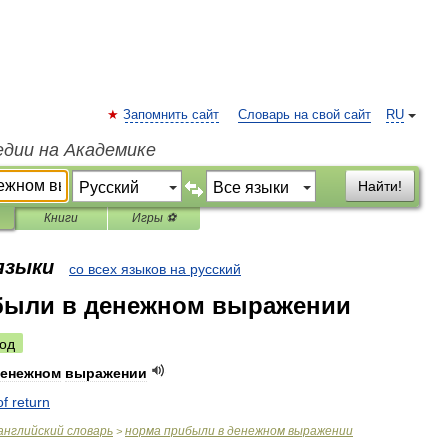
Запомнить сайт
Словарь на свой сайт
RU
едии на Академике
Найти!
Книги
Игры ⚽
 языки
со всех языков на русский
были в денежном выражении
од
енежном
выражении
of
return
английский
словарь
норма
прибыли
в
денежном
выражении
>