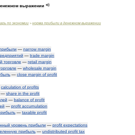
енежном
выражении
варь
по
экономии
норма
прибыли
в
денежном
выражении
>
прибыли
—
narrow
margin
редприятий
—
trade
margin
ой
торговле
—
retail
margin
торговле
—
wholesale
margin
ибыль
—
close
margin
of
profit
—
calculation
of
profits
—
share
in
the
profit
лей
—
balance
of
profit
ей
—
profit
accumulation
прибыль
—
taxable
profit
енный
уровень
прибыли
—
profit
expectations
деленную
прибыль
—
undistributed
profit
tax