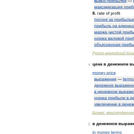
вывоз
прибылей
—
максимизация
приб
8
.
rate
of
profit
погоня
за
прибыль
прибыль
на
единиц
маржа
чистой
приб
норма
валовой
при
объясненная
прибы
Русско
-
английский
бол
цена
в
денежном
в
4
money
price
выражения
—
terms
денежное
выражен
в
денежном
выраже
норма
прибыли
в
д
увеличение
в
дене
Бизнес
,
юриспруденция
в
денежном
выраж
5
in
money
terms