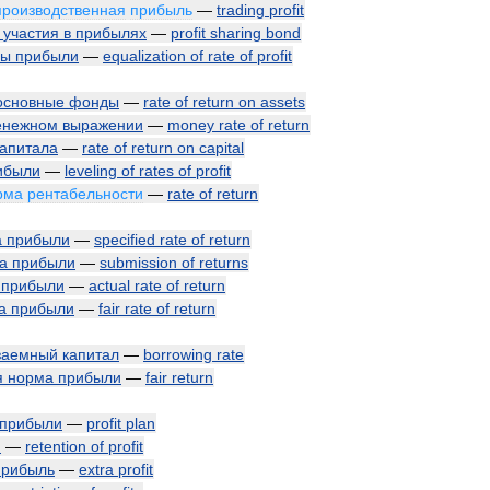
производственная
прибыль
—
trading
profit
участия
в
прибылях
—
profit
sharing
bond
мы
прибыли
—
equalization
of
rate
of
profit
основные
фонды
—
rate
of
return
on
assets
енежном
выражении
—
money
rate
of
return
капитала
—
rate
of
return
on
capital
ибыли
—
leveling
of
rates
of
profit
рма
рентабельности
—
rate
of
return
а
прибыли
—
specified
rate
of
return
а
прибыли
—
submission
of
returns
прибыли
—
actual
rate
of
return
а
прибыли
—
fair
rate
of
return
заемный
капитал
—
borrowing
rate
я
норма
прибыли
—
fair
return
прибыли
—
profit
plan
и
—
retention
of
profit
прибыль
—
extra
profit