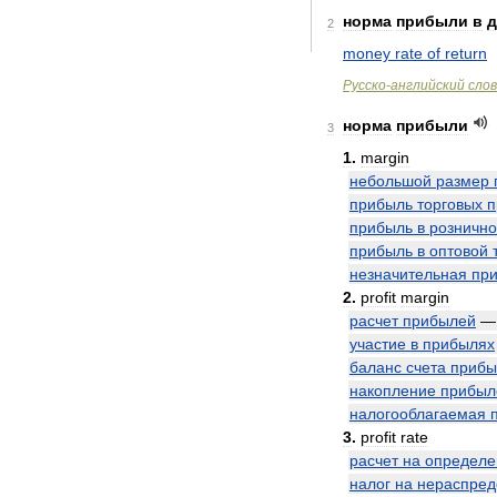
норма
прибыли
в
д
2
money
rate
of
return
Русско
-
английский
сло
норма
прибыли
3
1
.
margin
небольшой
размер
прибыль
торговых
п
прибыль
в
розничн
прибыль
в
оптовой
незначительная
пр
2
.
profit
margin
расчет
прибылей
участие
в
прибылях
баланс
счета
прибы
накопление
прибыл
налогооблагаемая
3
.
profit
rate
расчет
на
определ
налог
на
нераспре