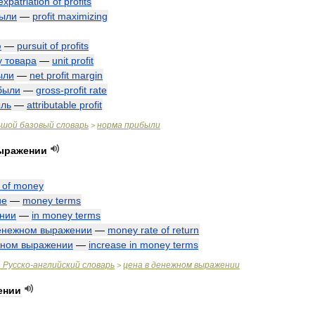
expatriation
of
profits
ыли
—
profit
maximizing
ю
—
pursuit
of
profits
у
товара
—
unit
profit
ыли
—
net
profit
margin
были
—
gross
-
profit
rate
ль
—
attributable
profit
ьшой
базовый
словарь
норма
прибыли
>
ыражении
of
money
ие
—
money
terms
нии
—
in
money
terms
енежном
выражении
—
money
rate
of
return
жном
выражении
—
increase
in
money
terms
.
Русско
-
английский
словарь
цена
в
денежном
выражении
>
ении