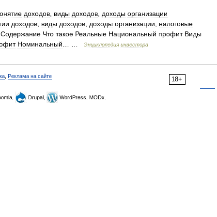
онятие
доходов
,
виды
доходов
,
доходы
организации
тии
доходов
,
виды
доходов
,
доходы
организации
,
налоговые
Содержание
Что
такое
Реальные
Национальный
профит
Виды
офит
Номинальный
… …
Энциклопедия
инвестора
ка
,
Реклама на сайте
18+
omla,
Drupal,
WordPress, MODx.