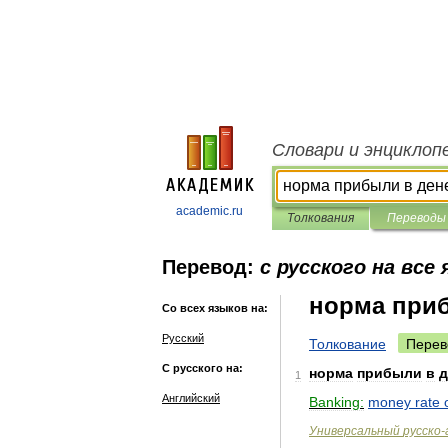
Словари и энциклоп
academic.ru
Толкования
Переводы
Перевод:
с русского на все
норма при
Со всех языков на:
Русский
Толкование
Перев
С русского на:
норма
прибыли
в
д
1
Английский
Banking:
money
rate
Универсальный
русско
-