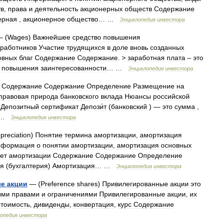
в
,
права
и
деятельность
акционерных
обществ
Содержание
ерная
,
акционерное
общество
… …
Энциклопедия
инвестора
 (
Wages
)
Важнейшее
средство
повышения
работников
Участие
трудящихся
в
доле
вновь
созданных
овных
благ
Содержание
Содержание
. >
заработная
плата
–
это
повышения
заинтересованности
… …
Энциклопедия
инвестора
)
Содержание
Содержание
Определение
Размещение
на
правовая
природа
банковского
вклада
Нюансы
российской
Депозитный
сертификат
Депози́т
(
банковский
) —
это
сумма
,
 …
Энциклопедия
инвестора
preciation
)
Понятие
термина
амортизации
,
амортизация
нформация
о
понятии
амортизации
,
амортизация
основных
ет
амортизации
Содержание
Содержание
Определение
ия
(
бухгалтерия
)
Амортизация
… …
Энциклопедия
инвестора
ые
акции
— (
Preference
shares
)
Привилегированные
акции
это
ыми
правами
и
ограничениями
Привилегированные
акции
,
их
стоимость
,
дивиденды
,
конвертация
,
курс
Содержание
опедия
инвестора