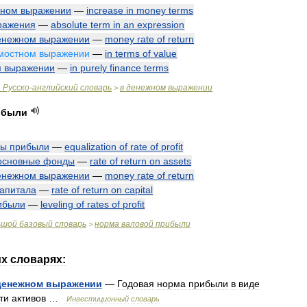
жном
выражении
—
increase
in
money
terms
ражения
—
absolute
term
in
an
expression
енежном
выражении
—
money
rate
of
return
мостном
выражении
—
in
terms
of
value
м
выражении
—
in
purely
finance
terms
.
Русско
-
английский
словарь
в
денежном
выражении
>
ибыли
мы
прибыли
—
equalization
of
rate
of
profit
основные
фонды
—
rate
of
return
on
assets
енежном
выражении
—
money
rate
of
return
капитала
—
rate
of
return
on
capital
ибыли
—
leveling
of
rates
of
profit
ьшой
базовый
словарь
норма
валовой
прибыли
>
их
словарях:
денежном
выражении
—
Годовая
норма
прибыли
в
виде
ти
активов
…
Инвестиционный
словарь