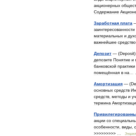
акционерных
общест
Содержание
Акцион
Заработная
плата
—
заинтересованности
материальных
и
дух
важнейшее
средство
Депозит
— (
Deposit
депозите
Понятие
и
банковской
практики
помещённая
в
на
…
Амортизация
— (
De
основных
средств
И
средств
,
методы
и
уч
термина
Амортизац
Привилегированн
акции
со
специальн
особенности
,
виды
,
>>>>>>>>> …
Энцикл