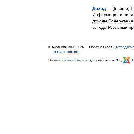
Доход
— (
Income
)
П
Информация
о
поня
доходы
Содержание
выгоды
Реальный
пр
© Академик, 2000-2026
Обратная связь:
Техподдерж
👣 Путешествия
Экспорт словарей на сайты
, сделанные на PHP,
Jo