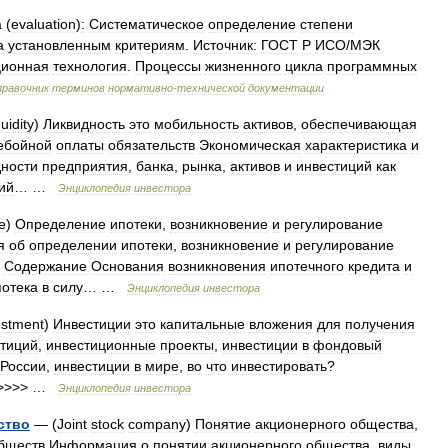
а
(
evaluation
)
:
Систематическое
определение
степени
а
установленным
критериям
.
Источник:
ГОСТ
Р
ИСО
/
МЭК
ионная
технология
.
Процессы
жизненного
цикла
программных
правочник
терминов
нормативно
-
технической
документации
uidity
)
Ликвидность
это
мобильность
активов
,
обеспечивающая
ебойной
оплаты
обязательств
Экономическая
характеристика
и
дности
предприятия
,
банка
,
рынка
,
активов
и
инвестиций
как
ий
… …
Энциклопедия
инвестора
e
)
Определение
ипотеки
,
возникновение
и
регулирование
я
об
определении
ипотеки
,
возникновение
и
регулирование
Содержание
Основания
возникновения
ипотечного
кредита
и
отека
в
силу
… …
Энциклопедия
инвестора
estment
)
Инвестиции
это
капитальные
вложения
для
получения
тиций
,
инвестиционные
проекты
,
инвестиции
в
фондовый
России
,
инвестиции
в
мире
,
во
что
инвестировать
?
>>>>> …
Энциклопедия
инвестора
ство
— (
Joint
stock
company
)
Понятие
акционерного
общества
,
бществ
Информация
о
понятии
акционерного
общества
,
виды