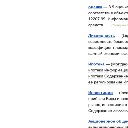
оценка
—
3
.
9
оценк
соответствия
объект
12207
99:
Информац
средств
…
Словарь
-
с
Ликвидность
— (
Liq
возможность
беспер
коэффициент
ликви
важный
экономическ
Ипотека
— (
Mortgag
ипотеки
Информаци
ипотеки
Содержание
ее
регулирование
Ип
Инвестиции
— (
Inv
прибыли
Виды
инвес
рынок
,
инвестиции
в
Содержание
>>>>>
Акционерное
обще
виды
акционерных
о