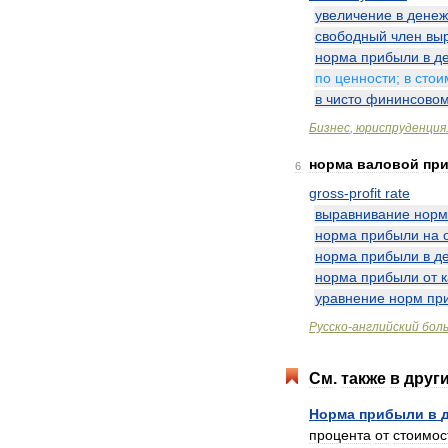
увеличение
в
дене
свободный
член
вы
норма
прибыли
в
д
по
ценности
;
в
стои
в
чисто
фининсово
Бизнес
,
юриспруденция
норма
валовой
пр
6
gross
-
profit
rate
выравнивание
нор
норма
прибыли
на
норма
прибыли
в
д
норма
прибыли
от
уравнение
норм
пр
Русско
-
английский
бол
См
.
также
в
друг
Норма
прибыли
в
процента
от
стоимос