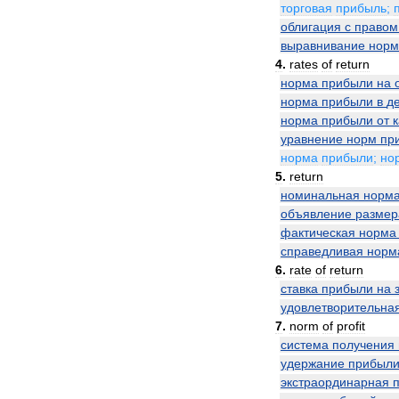
торговая
прибыль
;
облигация
с
правом
выравнивание
нор
4
.
rates
of
return
норма
прибыли
на
норма
прибыли
в
д
норма
прибыли
от
уравнение
норм
пр
норма
прибыли
;
но
5
.
return
номинальная
норм
объявление
размер
фактическая
норма
справедливая
норм
6
.
rate
of
return
ставка
прибыли
на
удовлетворительна
7
.
norm
of
profit
система
получения
удержание
прибыл
экстраординарная