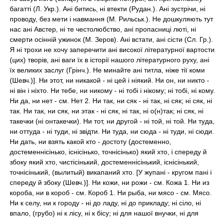
багатті (Л. Укр.). Ані битись, ні втекти (Рудан.). Ані зустрічи, ні
проводу, без мети і навмання (М. Рильськ.). Не дошкуляють тут
нас ані Австер, ні те честолюбство, ані пропасниці люті, ні
смерти осінній ужинок (М. Зеров). Ані встати, ані сісти (Сл. Гр.).
Я ні трохи не хочу заперечити ані високої літературної вартости
(цих) творів, ані ваги їх в історії нашого літературного руху, ані
їх великих заслуг (Грінч.). Не минайте ані титла, ніже тії коми
(Шевч.)]. Ни этот, ни никакой - ні цей і ніякий. Ни он, ни никто -
ні він і ніхто. Ни тебе, ни никому - ні тобі і нікому; ні тобі, ні кому.
Ни да, ни нет - см. Нет 2. Ни так, ни сяк - ні так, ні сяк; ні сяк, ні
так. Ни так, ни сяк, ни этак - ні сяк, ні так, ні о(н)так; ні сяк, ні
такечки (ні онтакечки). Ни тот, ни другой - ні той, ні той. Ни туда,
ни оттуда - ні туди, ні звідти. Ни туда, ни сюда - ні туди, ні сюди.
Ни дать, ни взять какой кто - достоту (достеменно,
достеменнісінько, існісінько, точнісінько) який хто, і спереду й
збоку який хто, чистісінький, достеменнісінький, існісінький,
точнісінький, (вылитый) викапаний хто. [У жупані - кругом пані і
спереду й збоку (Шевч.)]. Ни кожи, ни рожи - см. Кожа 1. Ни из
короба, ни в короб - см. Короб 1. Ни рыба, ни мясо - см. Мясо.
Ни к селу, ни к городу - ні до ладу, ні до прикладу; ні сіло, ні
впало, (грубо) ні к лісу, ні к бісу; ні для нашої внучки, ні для