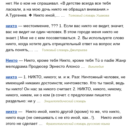
нет. Ни о ком не спрашивал. «В детстве всегда все тебя
ласкали, а на мою дочь никто не обращал внимания.»
А.Тургенев. ❖ Никто иной,… …
Толковый словарь Ушакова
никто
— местоимение, ??? 1. Если вас никто не видит, значит,
вас не видит ни один человек. В этом городе меня никто не
знает. | Мне не с кем посоветоваться. 2. Вы используете слово
никто, когда хотите дать отрицательный ответ на вопрос или
дать понять,… …
Толковый словарь Дмитриева
Никто
— Никто, кроме тебя Никто, кроме тебя Tú o nadie Жанр
мелодрама Продюсер Эрнесто Алонсо …
Википедия
никто
— 1. НИКТО, никого; м. и ж. Разг. Ничтожный человек, не
имеющий никаких достоинств; ничтожество. Кто ты такой, ведь
ты никто! Он нас за никого считает. 2. НИКТО, никого, никому,
никого, никем, ни о ком (в сочет. с предлогами пишется
раздельно: ни у …
Энциклопедический словарь
никто
— Никто иной, никто другой (кроме) то же, что никто,
никто еще (не смешивать с не кто иной, как...!). Никто иной
этого не сделает …
Фразеологический словарь русского языка