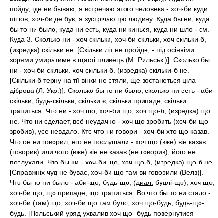
пойду, где ни бываю, я встречаю этого человека - хоч-би куди
пішов, хоч-би де був, я зустрічаю цю людину. Куда бы ни, куда
бы то ни было, куда ни есть, куда ни кинься, куда ни шло - см.
Куда 3. Сколько ни - хоч скільки, хоч-би скільки, хоч скільки-б,
(изредка) скільки не. [Скільки літ не пройде, - під осінніми
зорями умиратиме в щасті пливець (М. Рильськ.)]. Сколько бы
ни - хоч-би скільки, хоч скільки-б, (изредка) скільки-б не.
[Скільки-б терну на тії вінки не стяли, ще зостанеться ціла
діброва (Л. Укр.)]. Сколько бы то ни было, сколько ни есть - аби-
скільки, будь-скільки, скільки є, скільки припаде, скільки
трапиться. Что ни - хоч що, хоч-би що, хоч що-б, (изредка) що
не. Что ни сделает, всё неудачно - хоч що зробить (хоч-би що
зробив), усе невдало. Кто что ни говори - хоч-би хто що казав.
Что он ни говорил, его не послушали - хоч що (вже) він казав
(говорив) или чого (вже) він не казав (не говорив), його не
послухали. Что бы ни - хоч-би що, хоч що-б, (изредка) що-б не.
[Справжніх чуд не буває, хоч-би що там ви говорили (Велз)].
Что бы то ни было - аби-що, будь-що, (
диал.
будлі-що), хоч що,
хоч-би що, що припаде, що трапиться. Во что бы то ни стало -
хоч-би (там) що, хоч-би що там було, хоч що-будь, будь-що-
будь. [Польський уряд ухвалив хоч що- будь повернутися