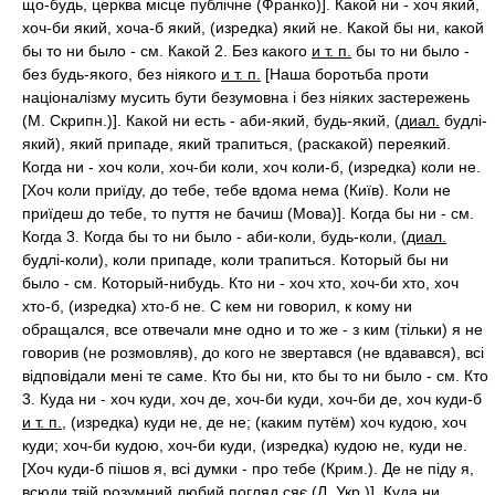
що-будь, церква місце публічне (Франко)]. Какой ни - хоч який,
хоч-би який, хоча-б який, (изредка) який не. Какой бы ни, какой
бы то ни было - см. Какой 2. Без какого
и т. п.
бы то ни было -
без будь-якого, без ніякого
и т. п.
[Наша боротьба проти
націоналізму мусить бути безумовна і без ніяких застережень
(М. Скрипн.)]. Какой ни есть - аби-який, будь-який, (
диал.
будлі-
який), який припаде, який трапиться, (раскакой) переякий.
Когда ни - хоч коли, хоч-би коли, хоч коли-б, (изредка) коли не.
[Хоч коли приїду, до тебе, тебе вдома нема (Київ). Коли не
приїдеш до тебе, то пуття не бачиш (Мова)]. Когда бы ни - см.
Когда 3. Когда бы то ни было - аби-коли, будь-коли, (
диал.
будлі-коли), коли припаде, коли трапиться. Который бы ни
было - см. Который-нибудь. Кто ни - хоч хто, хоч-би хто, хоч
хто-б, (изредка) хто-б не. С кем ни говорил, к кому ни
обращался, все отвечали мне одно и то же - з ким (тільки) я не
говорив (не розмовляв), до кого не звертався (не вдавався), всі
відповідали мені те саме. Кто бы ни, кто бы то ни было - см. Кто
3. Куда ни - хоч куди, хоч де, хоч-би куди, хоч-би де, хоч куди-б
и т. п.
, (изредка) куди не, де не; (каким путём) хоч кудою, хоч
куди; хоч-би кудою, хоч-би куди, (изредка) кудою не, куди не.
[Хоч куди-б пішов я, всі думки - про тебе (Крим.). Де не піду я,
всюди твій розумний любий погляд сяє (Л. Укр.)]. Куда ни