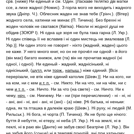
срв. (ниже) Ни единый и см. Один. [Ласкаве телятко дві матки
ссе, а лихе жадної (Номис). З горла мого не виходить і жадного
звука (Дніпр. Ч.). Облесник жаден не знав тебе (Грінч.). (Вітер)
жодного села, хатинки не минає (П. Тичина). Без брехні ні
жоден чоловік не сватався (Квітка). Ніколи ні жодної душі не
обідив (ЗОЮР I). Ні одна ще зоря не була така гарна (Л. Укр.).
Ні один співець її не вславив і ні один мистець не змалював (Л.
Укр.)]. Ни один этого не говорит - ніхто (жадний, жаден) цього
не каже. У него много книг, но он не прочёл ни одной - в його
(він має) багато книжок, але (та) він не прочитав жадної (ні
одної, і одної). Ни единый - жадний, жаднісінький, ні
однісінький, (
шутл.
или
торж.
,
напыщ.
) ніже єдиний. [Всіх
перерізали, не втік ніже єдиний католик (Шевч.)]. Ни на кого, ни
на ком, ни с кем
и т. п.
- см. Никто. Ни на что, ни на чём, ни с
чем
и т. п.
- см. Ничто. Ни за что (на свете) - см. Ничто. Ни к
чему,
нрч.
- см. Никчему. Ни - ни (при перечислении) - ні - ні, ні
- ані, ані - ні, ані - ані, ні (ані) - (а) ніже. [Ні батька, ні неньки:
одна, як та пташка в далекім краю (Шевч.). Ні руху, ні людей (М.
Рильськ.). Ні бога, ні чорта (П. Тичина). Як не було ще нічого:
буття й небуття, ні етеру, ні неба (Л. Укр.). Ні на землі, ні в
пеклі, ні в раю він (Данте) не забув своєї Беатріче (Л. Укр.). Він
не забув його (сонце) ні в темряві понурій, ані при хатньому