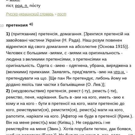
піст,
род. п.
по́сту
Русско-украинский словарь
пост
>
претензия
10
1)
(притязание) претенсія, домагання. [Зректися претенсій на
завойовані частини України (Н. Рада). Наш розум повинен
відректися від свого домагання на абсолютне (Основа 1915)].
Человек с большими -зиями, с -зиями на оригинальность -
людина з великими претенсіями, з претенсіями на
оригінальність. Одета с -зиею - одягнена, убрана, виряджена з
(великими) примхами. Заявлять, пред'являть -зию на
что-н.
-
претендувати на що. [Ще пан Ян претендує, либонь йому не
додано якоїсь там частки з батьківщини (О. Лев.)];
2)
(неудовольствие) претенсія, ремст (-ту), ремсть (-ти),
ремство, пеня, нарікання. Быть в -зии на кого, иметь -зию к
кому и на кого - бути в претенсії на кого, мати претенсію до
кого, ремствувати(ся), ремститя(ся), ремст(ь) мати на кого,
рапотити, нарікати на кого. [Афвтор не буде в претенсії (Крим.).
Він на мене ремст(ь) має (Київщ.). Не сердьтесь і не
ремствуйте на мене (Звин.). Хотів порубати тютюн, дак боявся,