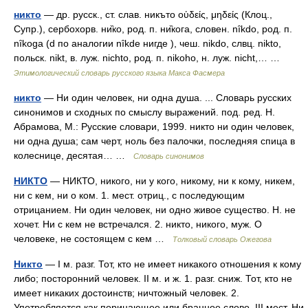
никто
— др. русск., ст. слав. никъто οὑδείς, μηδείς (Клоц.,
Супр.), сербохорв. ни̏ко, род. п. ни̏кога, словен. nȋkdo, род. п.
nȋkoga (d по аналогии nȋkdе нигде ), чеш. nikdo, слвц. nikto,
польск. nikt, в. луж. nichto, род. п. nikoho, н. луж. nicht,… …
Этимологический словарь русского языка Макса Фасмера
никто
— Ни один человек, ни одна душа. ... Словарь русских
синонимов и сходных по смыслу выражений. под. ред. Н.
Абрамова, М.: Русские словари, 1999. никто ни один человек,
ни одна душа; сам черт, ноль без палочки, последняя спица в
колеснице, десятая… …
Словарь синонимов
НИКТО
— НИКТО, никого, ни у кого, никому, ни к кому, никем,
ни с кем, ни о ком. 1. мест. отриц., с последующим
отрицанием. Ни один человек, ни одно живое существо. Н. не
хочет. Ни с кем не встречался. 2. никто, никого, муж. О
человеке, не состоящем с кем …
Толковый словарь Ожегова
Никто
— I м. разг. Тот, кто не имеет никакого отношения к кому
либо; посторонний человек. II м. и ж. 1. разг. сниж. Тот, кто не
имеет никаких достоинств; ничтожный человек. 2.
Употребляется как порицающее или бранное слово. III мест. Ни