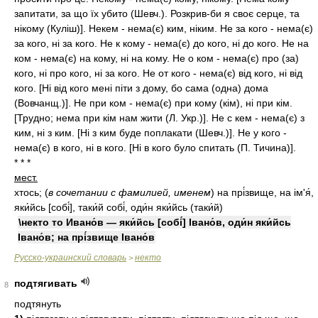
запитати, за що їх убито (Шевч.). Розкрив-би я своє серце, та
нікому (Куліш)]. Некем - нема(є) ким, ніким. Не за кого - нема(є)
за кого, ні за кого. Не к кому - нема(є) до кого, ні до кого. Не на
ком - нема(є) на кому, ні на кому. Не о ком - нема(є) про (за)
кого, ні про кого, ні за кого. Не от кого - нема(є) від кого, ні від
кого. [Ні від кого мені піти з дому, бо сама (одна) дома
(Вовчанщ.)]. Не при ком - нема(є) при кому (кім), ні при кім.
[Трудно; нема при кім нам жити (Л. Укр.)]. Не с кем - нема(є) з
ким, ні з ким. [Ні з ким буде поплакати (Шевч.)]. Не у кого -
нема(є) в кого, ні в кого. [Ні в кого було спитать (П. Тичина)].
* * *
мест.
хтось;
(
в сочетании с фамилией, именем
)
на прі́звище, на ім'я́,
яки́йсь [собі́], таки́й собі́, оди́н яки́йсь (таки́й)
\некто то Ивано́в — яки́йсь [собі́] Івано́в, оди́н яки́йсь
Івано́в; на прі́звище Івано́в
Русско-украинский словарь
некто
>
подтягивать
8
подтянуть