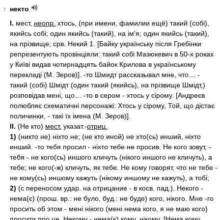
некто
7
I.
мест,
неопр.
хтось, (при имени, фамилии ещё) такий (собі),
якийсь собі; один якийсь (такий), на ім'я; один якийсь (такий),
на прізвище; срв. Некий 1. [Байку українську після Гребінки
репрезентують провінціяли: такий собі Мазюкевич в 50-х роках
у Київі видав чотирнадцять байок Крилова в українському
перекладі (М. Зеров)]. -то Шмидт рассказывал мне, что… -
такий (собі) Шмідт (один такий (якийсь), на прізвище Шмідт,)
розповідав мені, що… -то в сером - хтось у сірому. [Андреєв
полюбляє схематичні персонажі: Хтось у сірому, Той, що дістає
поличинки, - такі їх імена (М. Зеров)].
II.
(Не кто)
мест.
указат.-
отриц.
1)
(никто не) ніхто не; (не кто иной) не хто(сь) инший, ніхто
инший. -то тебя просил - ніхто тебе не просив. Не кого зовут, -
тебя - не кого(сь) иншого кличуть (нікого иншого не кличуть), а
тебе; не кого(-ж) кличуть, як тебе. Не кому говорят, что не тебе -
не кому(сь) иншому кажуть (нікому иншому не кажуть), а тобі;
2)
(с переносом удар. на отрицание - в косв. пад.). Некого -
нема(є) (прош. вр.: не було, буд.: не буде) кого, нікого. Мне -го
просить об этом - мені нікого (мені нема кого, я не маю кого)
просити про це. Некому - нема(є) кому, нікому. [Нема кому