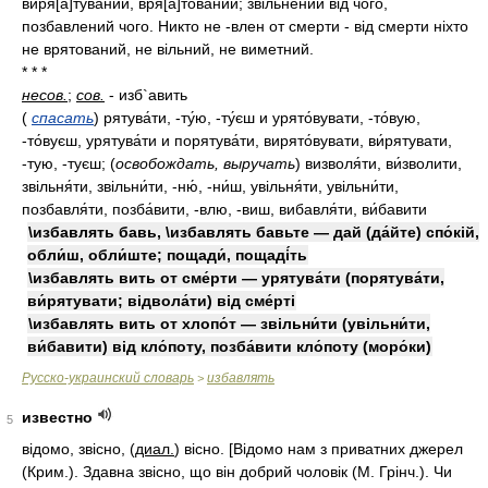
виря[а]туваний, вря[а]тований; звільнений від чого,
позбавлений чого. Никто не -влен от смерти - від смерти ніхто
не врятований, не вільний, не виметний.
* * *
несов.
;
сов.
- изб`авить
(
спасать
)
рятува́ти, -ту́ю, -ту́єш и урято́вувати, -то́вую,
-то́вуєш, урятува́ти и порятува́ти, вирято́вувати, ви́рятувати,
-тую, -туєш;
(
освобождать, выручать
)
визволя́ти, ви́зволити,
звільня́ти, звільни́ти, -ню́, -ни́ш, увільня́ти, увільни́ти,
позбавля́ти, позба́вити, -влю, -виш, вибавля́ти, ви́бавити
\избавлять бавь, \избавлять бавьте — дай (да́йте) спо́кій,
обли́ш, обли́ште; пощади́, пощаді́ть
\избавлять вить от сме́рти — урятува́ти (порятува́ти,
ви́рятувати; відвола́ти) від сме́рті
\избавлять вить от хлопо́т — звільни́ти (увільни́ти,
ви́бавити) від кло́поту, позба́вити кло́поту (моро́ки)
Русско-украинский словарь
избавлять
>
известно
5
відомо, звісно, (
диал.
) вісно. [Відомо нам з приватних джерел
(Крим.). Здавна звісно, що він добрий чоловік (М. Грінч.). Чи