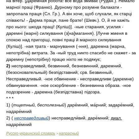
на вітер. [Даремная робота! все вода змиває (Рудан.). Немало
марної праці (Франко). Дурному про розумне балакати -
запропала праця (Сл. Гр.). А він хоче, щоб слухали, як старці
співають! - Дарма праця, пане брате! (Шевч.). О, й не кажіть
про нього: шкода праці! (Куліш)]. -ные старания, усилия -
даремні (марні) силкування (з[на]магання). [Лучче жменя в
спокою над пригорщі, повні праці й марного силкування
(Куліш)]. -ная трата - марнування (-ння), даремна (марна,
непотрібна) витрата. За -ный труд никто спасибо не скажет - за
даремну (непотрібну) працю ніхто не подякує;
2)
несправедливий, безвинний, безневинний, даремний,
(безосновательный) безпідставний; срв. Безвинный,
Несправедливый. -ное обвинение - несправедливе (даремне)
обвинувачення. -ное оскорбление - безневинна образа. -ное
подозрение - даремна (безпідставна) підозра.
* * *
1)
(
тщетный, бесполезный
)
даре́мний, ма́рний; задаре́мний,
надаре́мний
2)
(
несправедливый
)
несправедли́вий, даре́мний;
диал.
надаре́мний
Русско-украинский словарь
напрасный
>