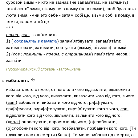
суровой зимы - ніхто не зазнає (не запам'ятає, не затямить)
такої лютої зими, нікому не в помку (не в помки), щоб була така
люта зима. -мни это себе - затям собі це, візьми собі в помку, в
тямки, запам'ятай це.
* * *
несов.
;
сов.
- зап`омнить
1)
(
сохранять в памяти
)
запам'ято́вувати, запам'ята́ти;
затя́млювати, затя́мити, сов. узя́ти (візьму́, ві́зьмеш) втямки́
2)
(
сов.
: помнить -
преим.
с отрицанием
)
пам'ята́ти
несов.
;
зазна́ти
Русско-украинский словарь
запоминать
>
избавлять
4
избавить кого от кого, от чего или чего відзволяти, відзволити
кого від кого, від чого, визволяти, визволити кого від кого, з чого,
(
зап.
) вибавляти, вибавити кого від чого, ря[а]тувати,
вря[а]тувати, виря[а]товувати, виря[а]тувати кого з чого,
сов.
відволати кого від чого, звільняти, звільнити кого від чого,
(
диал.
) опростувати, опростати від чого, (о)слобоняти,
(о)слобонити кого від чого, позбавляти, позбавити кого чого. [Ти
одзволив нас од смерти (Казка). Ти мене вибавив од смерти, а