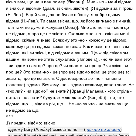
вісно вам, що наш пан помер (Яворн.)]. Мне - но - мені відомо,
я знаю, я відомий (
диал.
звісний, звістен). [Я відомий за ті гроші
(Н.-Лев.). В цей час діла не буває в банку: я добре цьому
відома (Н.-Лев.). Ти сама звісна, що, як його вигнано з гімназії,
то я таки не дуже й жалував (Мова)]. Мне это не -но - мені це
не відомо, я про це не звістен. Сколько мне -но - скільки мені
відомо, скільки я знаю. Всякому это -но - кожному це відомо,
кожному це річ відома, кожен це знає. Как и вам -но - як і вам
відомо, як і ви звісні, під свідомом вашим. [Це-ж під свідомом
вашим, як вони не хтять слухатись (Липовеч.)]. -но ли вам это?
- чи відомо вам це? про це? чи знаєте ви про це? чи звісні ви
про це? Это всем -но - це (про це) відомо всім; це (про це) всі
знають; про це всі звісні. С достоверностью -но - напевне
(запевне) відомо. Всякому -но - відомо кожному, кожен знає. Не
-тно ли? - чи відомо? не знати? [Вранці Маланка - кого стріла -
питала: не знати? будуть землю ділити? (Коцюб.)]. -но, что… -
відомо, що…, відома річ, що… Не -но за что - не знати за що,
не відомо за що.
* * *
1)
предик.
відо́мо; зві́сно
одному́ Бо́гу (Алла́ху) \известно но —
(
никто не знает
)
одному́ Бо́гові (Алла́хові, чо́ртові) відо́мо (зві́сно), оди́н (сам)