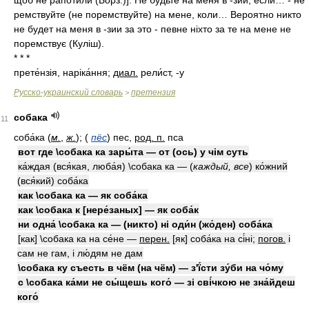
щоб не рапотили (Борз.)]. Не будьте на меня в -зии, если… - не
ремствуйте (не поремствуйте) на мене, коли… Вероятно никто
не будет на меня в -зии за это - певне ніхто за те на мене не
поремствує (Куліш).
* * *
прете́нзія, наріка́ння;
диал.
рели́ст, -у
Русско-украинский словарь
претензия
>
собака
11
соба́ка
(
м.
,
ж.
)
;
(
пёс
)
пес,
род. п.
пса
вот где \собака ка зары́та — от (ось) у чім суть
ка́ждая (вся́кая, люба́я) \собака ка —
(
каждый, все
)
ко́жний
(вся́кий) соба́ка
как \собака ка — як соба́ка
как \собака к [нере́заных] — як соба́к
ни одна́ \собака ка — (никто) ні оди́н (жо́ден) соба́ка
[как] \собака ка на се́не —
перен.
[як] соба́ка на сі́ні;
погов.
і
сам не гам, і лю́дям не дам
\собака ку съесть в чём (на чём) — з'ї́сти зу́би на чо́му
с \собака ка́ми не сы́щешь кого́ — зі сві́чкою не зна́йдеш
кого́