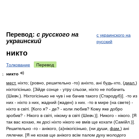
Перевод:
с русского на
с украинского на
украинский
русский
никто
Толкование
Перевод
никто
1
мест.
ніхто; (ровно, решительно -то) аніхто, ані будь-хто, (
диал.
)
ніхтогісінько. [Зійде сонце - утру сльози, ніхто не побачить
(Шевч.). Ніхтогісінько не чув і не бачив такого (Стародуб)]. -то из
них - ніхто з них, жадний (жаден) з них. -то в мире (на свете) -
ніхто в світі. [Кого я? - де? - коли любив? Кому яке добро
зробив? - Нікого в світі, нікому в світі (Шевч.)]. Никого - нікого. [Я
так вас кохаю, як досі ніхто нікого не вмів ще кохати (Самійл.)].
Решительно -го - анікого, (а)нікогісінько, (ни души,
фам.
) ані
лялечки. [Я не кохав ще анікого всім палом духу молодого