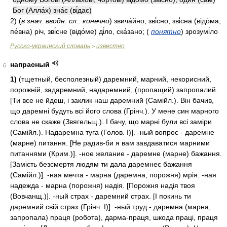
Бог (Алла́х) зна́є (ві́дає)
2)
(
в знач. вводн. сл.: конечно
)
звича́йно, зві́сно, зві́сна (відо́ма,
пе́вна) річ, зві́сне (відо́ме) ді́ло, ска́зано;
(
понятно
)
зрозумі́ло
Русско-украинский словарь
известно
>
напрасный
6
1)
(тщетный, бесполезный) даремний, марний, некорисний,
порожній, задаремний, надаремний, (пропащий) запропалий.
[Ти все не йдеш, і заклик наш даремний (Самійл.). Він бачив,
що даремні будуть всі його слова (Грінч.). У мене син марного
слова не скаже (Звягельщ.). І бачу, що марні були всі заміри
(Самійл.). Надаремна туга (Голов. I)]. -ный вопрос - даремне
(марне) питання. [Не радив-би я вам завдаватися марними
питаннями (Крим.)]. -ное желание - даремне (марне) бажання.
[Замість безсмертя людям ти дала даремнеє бажання
(Самійл.)]. -ная мечта - марна (даремна, порожня) мрія. -ная
надежда - марна (порожня) надія. [Порожня надія твоя
(Вовчанщ.)]. -ный страх - даремний страх. [І покинь ти
даремний свій страх (Грінч. I)]. -ный труд - даремна (марна,
запропала) праця (робота), дарма-праця, шкода праці, праця