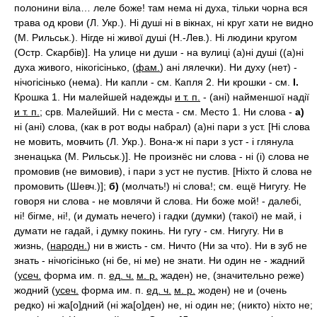
полонини віла… леле боже! там нема ні духа, тільки чорна вся
трава од крови (Л. Укр.). Ні душі ні в вікнах, ні круг хати не видно
(М. Рильськ.). Нігде ні живої душі (Н.-Лев.). Ні людини кругом
(Остр. Скарбів)]. На улице ни души - на вулиці (а)ні душі ((а)ні
духа живого, нікогісінько, (
фам.
) ані лялечки). Ни духу (нет) -
нічогісінько (нема). Ни капли - см. Капля 2. Ни крошки - см.
I.
Крошка 1. Ни малейшей надежды
и т. п.
- (ані) найменшої надії
и т. п.
; срв. Малейший. Ни с места - см. Место 1. Ни слова -
а)
ні (ані) слова, (как в рот воды набрал) (а)ні пари з уст. [Ні слова
не мовить, мовчить (Л. Укр.). Вона-ж ні пари з уст - і глянула
зненацька (М. Рильськ.)]. Не произнёс ни слова - ні (і) слова не
промовив (не вимовив), і пари з уст не пустив. [Ніхто й слова не
промовить (Шевч.)];
б)
(молчать!) ні слова!; см. ещё Нигугу. Не
говоря ни слова - не мовлячи й слова. Ни боже мой! - далебі,
ні! бігме, ні!, (и думать нечего) і гадки (думки) (такої) не май, і
думати не гадай, і думку покинь. Ни гугу - см. Нигугу. Ни в
жизнь, (
народн.
) ни в жисть - см. Ничто (Ни за что). Ни в зуб не
знать - нічогісінько (ні бе, ні ме) не знати. Ни один не - жадний
(
усеч.
форма им. п.
ед. ч.
м. р.
жаден) не, (значительно реже)
жодний (
усеч.
форма им. п.
ед. ч.
м. р.
жоден) не и (очень
редко) ні жа[о]дний (ні жа[о]ден) не, ні один не; (никто) ніхто не;