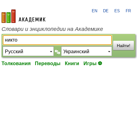
EN
DE
ES
FR
academic.ru
Словари и энциклопедии на Академике
Найти!
Толкования
Переводы
Книги
Игры ⚽