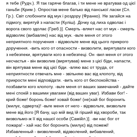
я тебе (Рудч.). Я так гаряче благав, і ти мене не вратував од цієї
ганьби (Крим.). Опростав мене батько від панської ласки (Сл.
Гр.). Світ слобонити від мук і роздору (Франко). Не загайся на
підмогу, вирятуй з напасти (Куліш). Дочку од лиха одволає і
ворога свого здолає (Греб.)]. Смерть -вляет нас от мук - смерть
відзволяє (вибавляє) нас від мук. -вьте меня от этого
неприятного поручения - відзвольте мене від цього прикрого
доручення. -вить кого от опасности - визволити, вирятувати кого
з небезпеки, врятувати кого в небезпеці. Он -вил меня от этого
несчастья - він визволив (вирятував) мене з цієї біди, напасти,
він врятував мене від цієї біди. -вляю вас от труда, от
неприятности отвечать мне - звільняю вас від клопоту, від
прикрости мені відповідати. -вить кого от беспокойства -
позбавити кого клопоту. -вьте меня от ваших замечаний - дайте
мені спокій з вашими увагами (від ваших уваг). Избави бог! -
крий боже! боронь боже! ховай боже! (не)хай бог боронить
(милує, одверта)! -вьте меня от него - відзвольте, визвольте
мене від його [Я бачу, що мій вид їй гірший від хвороби, так
визвольмо-ж її від нашої особи (Самійл.)]. -ви нас бог от
пожара! - хай нас бог боронить (милує) від пожежі!
Избавленный - визволений, відзволений, вибавлений,