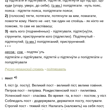
1)
підтягати и підтягувати, підтягти, підтягнути що під що, що
куди (угору, уверх, до себе), (
о мн.
) попідтягати. -нуть пояс,
пояса - підтягти пояса, попідтягати пояси;
2)
(голосом) тягти, потягати, потягнути за ким, помагати,
помогти кому. Никто не -нет, так один не споёшь - як ніхто не
поможе, то сам не заспіваєш;
3)
-вать кого (подчинённых) - підтягувати, підтяг(ну)ти,
струнчити, приструнчити кого (підлеглих). Подтянутый -
підтягнутий, (
о мн.
) попідтяганий; приструнчений.
* * *
несов.
;
сов.
- подтян`уть
підтяга́ти
и
підтя́гувати, підтягти́
и
підтягну́ти
и
попідтяга́ти
и
попідтя́гувати
Русско-украинский словарь
подтягивать
>
пост
9
I.
піст (р. посту). Великий пост - великий піст, велике говіння.
Петров пост - петрівка. Рождественский пост - пилипівка.
Успенский пост - спасівка. Во время -та, в пост - постом, у піст.
Соблюдать пост - додержувати, держатися посту, постувати.
Строгий пост - тяжкий піст. Налагать (наложить) на себя пост,