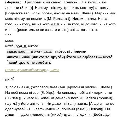
(Черняв.). В розправі нікогісінько (Кониськ.). На вулиці - ані
лялечки (Звин.)]. Никому - нікому, (решительно -му) анікому.
[Бодай-же вас, чорні брови, нікому не мати (Шевч.). Марних мук
моїх нікому не помітить (М. Рильськ.)]. Никем - ніким. Ни за
кого, ни к кому, ни на кого
и т. п.
- ні за кого, ні до кого, ні на кого
и т. п.
, (решительно ни за кого
и т. п.
) ані за кого
и т. п.
* * *
мест.
ніхто́,
род. п.
ніко́го
\никто кого́ —
в знач.
сказ.
ніко́го; ні ля́лечки
\никто і ино́й (\никто то друго́й) э́того не сде́лает — ніхто́
і́нший цього́ не зро́бить
Русско-украинский словарь
никто
>
ни
2
1)
союз -
а)
ні, (экспрессивнее) ані. [Кругом ні билини! (Шевч.).
На небі нема ні зорі (Л. Укр.). На синьому небі ані хмариночки
(Н.-Лев.)]. У него ни копейки денег - у його ні шеляга (грошей),
(
шутл.
) у його ані копія. Ни даже - ні (ані) навіть. [А що він за це
одержував? - Ні навіть належної пошани (Кінець Неволі)]. Ни
души - ні духа (живого), ні (живої) душі, ні людини. [Добіга до