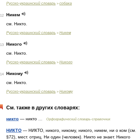
Русско-украинский словарь
собака
>
Никем
12
см. Никто.
Русско-украинский словарь
Никем
>
Никого
13
см. Никто.
Русско-украинский словарь
Никого
>
Никому
14
см. Никто.
Русско-украинский словарь
Никому
>
См. также в других словарях:
никто
— никто …
Орфографический словарь-справочник
НИКТО
— НИКТО, никого, никому, никого, никем, ни о ком (см.
§72), мест. отриц. Ни один (человек). Никто не знает. Никого