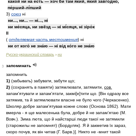
како́й ни на е́сть — хоч би там яки́й, яки́й завго́дно,
пе́рший-лі́пший
3)
союз
ні
ни..., ни... — ні..., ні
ни ме́сяца, ни звёзд — ні мі́сяця, ні зіро́к
II
(
отделяемая часть местоимения
)
ні
ни от кого́ не зна́ю — ні від ко́го не зна́ю
Русско-украинский словарь
ни
>
запоминать
3
запомнить
1)
(забывать) забувати, забути що;
2)
(сохранять в памяти) затямлювати, затямити,
сов.
запам'ятувати и запам'ятати, закмі[е]тити що. [Він одразу все
затямив, та й затямлювати власне не було чого (Черкасенко).
Школяр добре запам'ятував кожне слово (Основа 1862). Мати
вмерла - я ще малесенька була, добре й не запам'ятаю (М.
Вовч.). Зима люта, що й найстарші люди такої не затямили
(старожилы не запомнят) (Бордуляк). Я й закметив їх зараз,
скоро почув, як він читав (Г. Барв.)]. Никто не -мнит такой