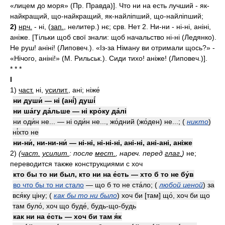
«лицем до моря» (Пр. Правда)]. Что ни на есть лучший - як-
найкращий, що-найкращий, як-найліпший, що-найліпший;
2)
нрч.
- ні, (
зап.
, нелитер.) нє; срв. Нет 2. Ни-ни - ні-ні, аніні,
аніже. [Тільки щоб свої знали: щоб начальство ні-ні (Ледянко).
Не руш! аніні! (Липовеч.). «Із-за Німану ви отримали щось?» -
«Нічого, аніні!» (М. Рильськ.). Сиди тихо! аніже! (Липовеч.)].
* * *
I
1)
част.
ні,
усилит.
, ані; ніже́
ни души́ — ні (ані́) душі́
ни ша́гу да́льше — ні кро́ку да́лі
ни оди́н не... — ні оди́н не..., жо́дний (жо́ден) не...;
(
никто
)
ні́хто не
ни-ни́, ни-ни-ни́ — ні-ні, ні-ні-ні, ані-ні, ані-ані, аніже
2)
(
част.
усилит.
: после
мест.
, нареч.
перед
глаг.
)
не;
переводится также конструкциями с хоч
кто бы то ни был, кто ни на е́сть — хто б то не бу́в
во что бы то ни стало
— що б то не ста́ло;
(
любой ценой
)
за
вся́ку ціну;
(
как бы то ни было
)
хоч би [там] що́, хоч би що
там було́, хоч що буде́, будь-що-будь
как ни на е́сть — хоч би там я́к