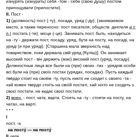
изнурять (изнурить) себя -том - себе (свою душу) постом
припощувати (припостити).
II.
Пост -
1)
(должность) пост (-ту), посада, уряд (-ду); (занимаемое
место, а также переносно: пост писателя, обществ. деятеля
и т.
п.
) постать (-ти), місце (-ця). Занимать пост, быть, находиться
на -ту - держати пост, посаду, уряд, бути на посту, на посаді, на
уряді (и при уряді). [Старшина мала зверхність над
товариством, поки держала свій уряд (Куліш)]. Он занимает
высокий пост - він держить (має) високий пост (уряд, посаду).
Должностные лица все были на (при) своих -тах - урядові особи
всі були на (при) своїх постах (урядах, посадах). Пусть каждый
твёрдо стоит на своём -ту, пусть никто не сходит с своего -та -
хай кожен твердо стоїть на своїй постаті, хай ніхто не сходить з
своєї постати, не кидає своєї постати;
2)
воен.
- пост, чата, варта. Стоять на -ту - стояти на посту, на
чатах, на варті.
* * *
I
пост, -а
на посту́ — на посту́
II
церк.