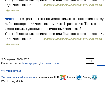
один человек, ни… …
Современный толковый словарь русского языка
Ефремовой
Никто
— I м. разг. Тот, кто не имеет никакого отношения к кому
либо; посторонний человек. II м. и ж. 1. разг. сниж. Тот, кто не
имеет никаких достоинств; ничтожный человек. 2.
Употребляется как порицающее или бранное слово. III мест. Ни
один человек, ни… …
Современный толковый словарь русского языка
Ефремовой
© Академик, 2000-2026
18+
Обратная связь:
Техподдержка
,
Реклама на сайте
👣 Путешествия
Экспорт словарей на сайты
, сделанные на PHP,
Joomla,
Drupal,
WordPress, MODx.