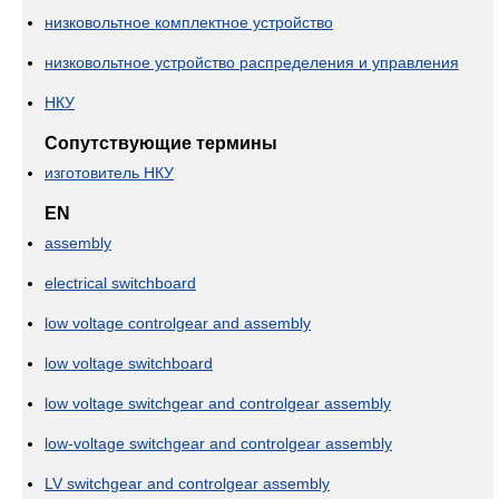
низковольтное комплектное устройство
низковольтное устройство распределения и управления
НКУ
Сопутствующие термины
изготовитель НКУ
EN
assembly
electrical switchboard
low voltage controlgear and assembly
low voltage switchboard
low voltage switchgear and controlgear assembly
low-voltage switchgear and controlgear assembly
LV switchgear and controlgear assembly