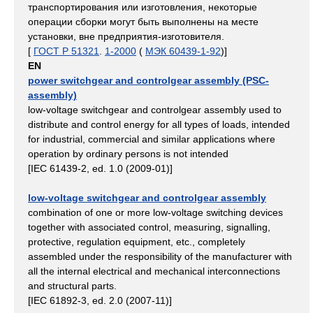
транспортирования или изготовления, некоторые
операции сборки могут быть выполнены на месте
установки, вне предприятия-изготовителя.
[
ГОСТ Р 51321
.
1-2000
(
МЭК 60439-1-92
)]
EN
power switchgear and controlgear assembly (PSC-
assembly)
low-voltage switchgear and controlgear assembly used to
distribute and control energy for all types of loads, intended
for industrial, commercial and similar applications where
operation by ordinary persons is not intended
[IEC 61439-2, ed. 1.0 (2009-01)]
low-voltage switchgear and controlgear assembly
combination of one or more low-voltage switching devices
together with associated control, measuring, signalling,
protective, regulation equipment, etc., completely
assembled under the responsibility of the manufacturer with
all the internal electrical and mechanical interconnections
and structural parts.
[IEC 61892-3, ed. 2.0 (2007-11)]