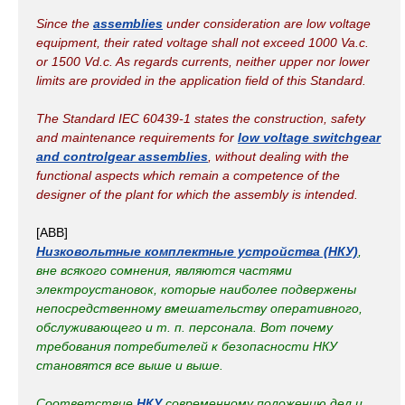
Since the
assemblies
under consideration are low voltage
equipment, their rated voltage shall not exceed 1000 Va.c.
or 1500 Vd.c. As regards currents, neither upper nor lower
limits are provided in the application field of this Standard.
The Standard IEC 60439-1 states the construction, safety
and maintenance requirements for
low voltage switchgear
and controlgear assemblies
, without dealing with the
functional aspects which remain a competence of the
designer of the plant for which the assembly is intended.
[ABB]
Низковольтные комплектные устройства (НКУ)
,
вне всякого сомнения, являются частями
электроустановок, которые наиболее подвержены
непосредственному вмешательству оперативного,
обслуживающего и т. п. персонала. Вот почему
требования потребителей к безопасности НКУ
становятся все выше и выше.
Соответствие
НКУ
современному положению дел и