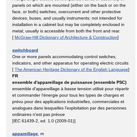
panels on which are mounted (either on the back or on the
face, or both) switches, overcurrent and other protective
devices, buses, and usually instruments; not intended for
installation in a cabinet but may be completely enclosed in
metal; usually is accessible from both the front and rear.
[
McGraw-Hill Dictionary of Architecture & Construction
]
switchboard
One or more panels accommodating control switches,
indicators, and other apparatus for operating electric circuits
[
The American Heritage Dictionary of the English Language
]
FR
ensemble d'appareillage de puissance (ensemble PSC)
ensemble d'appareillage à basse tension utilisé pour répartir
et commander l'énergie pour tous les types de charges et
prévu pour des applications industrielles, commerciales et
analogues dans lesquelles l'exploitation par des personnes
ordinaires n'est pas prévue
[IEC 61439-2, ed. 1.0 (2009-01)]
appareillage
, m