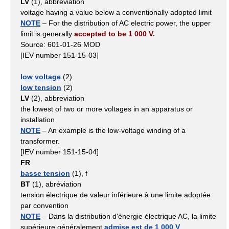
LV
(1), abbreviation
voltage having a value below a conventionally adopted limit
NOTE
– For the distribution of AC electric power, the upper
limit is generally
accepted to be 1 000 V
.
Source: 601-01-26 MOD
[IEV number 151-15-03]
low voltage
(2)
low tension
(2)
LV
(2), abbreviation
the lowest of two or more voltages in an apparatus or
installation
NOTE
– An example is the low-voltage winding of a
transformer.
[IEV number 151-15-04]
FR
basse tension
(1), f
BT
(1), abréviation
tension électrique de valeur inférieure à une limite adoptée
par convention
NOTE
– Dans la distribution d'énergie électrique AC, la limite
supérieure généralement
admise est de 1 000 V
.