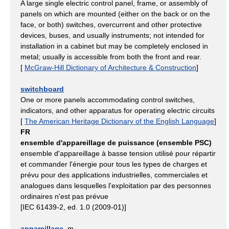
A large single electric control panel, frame, or assembly of
panels on which are mounted (either on the back or on the
face, or both) switches, overcurrent and other protective
devices, buses, and usually instruments; not intended for
installation in a cabinet but may be completely enclosed in
metal; usually is accessible from both the front and rear.
[
McGraw-Hill Dictionary of Architecture & Construction
]
switchboard
One or more panels accommodating control switches,
indicators, and other apparatus for operating electric circuits
[
The American Heritage Dictionary of the English Language
]
FR
ensemble d'appareillage de puissance (ensemble PSC)
ensemble d'appareillage à basse tension utilisé pour répartir
et commander l'énergie pour tous les types de charges et
prévu pour des applications industrielles, commerciales et
analogues dans lesquelles l'exploitation par des personnes
ordinaires n'est pas prévue
[IEC 61439-2, ed. 1.0 (2009-01)]
appareillage
, m