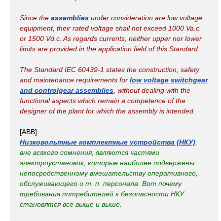
Since the
assemblies
under consideration are low voltage
equipment, their rated voltage shall not exceed 1000 Va.c.
or 1500 Vd.c. As regards currents, neither upper nor lower
limits are provided in the application field of this Standard.
The Standard IEC 60439-1 states the construction, safety
and maintenance requirements for
low voltage switchgear
and controlgear assemblies
, without dealing with the
functional aspects which remain a competence of the
designer of the plant for which the assembly is intended.
[ABB]
Низковольтные комплектные устройства (НКУ)
,
вне всякого сомнения, являются частями
электроустановок, которые наиболее подвержены
непосредственному вмешательству оперативного,
обслуживающего и т. п. персонала. Вот почему
требования потребителей к безопасности НКУ
становятся все выше и выше.