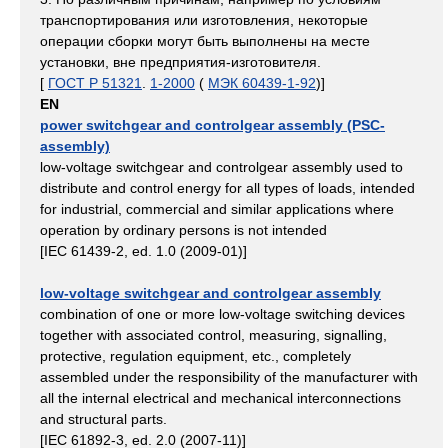
транспортирования или изготовления, некоторые
операции сборки могут быть выполнены на месте
установки, вне предприятия-изготовителя.
[
ГОСТ Р 51321
.
1-2000
(
МЭК 60439-1-92
)]
EN
power switchgear and controlgear assembly (PSC-
assembly)
low-voltage switchgear and controlgear assembly used to
distribute and control energy for all types of loads, intended
for industrial, commercial and similar applications where
operation by ordinary persons is not intended
[IEC 61439-2, ed. 1.0 (2009-01)]
low-voltage switchgear and controlgear assembly
combination of one or more low-voltage switching devices
together with associated control, measuring, signalling,
protective, regulation equipment, etc., completely
assembled under the responsibility of the manufacturer with
all the internal electrical and mechanical interconnections
and structural parts.
[IEC 61892-3, ed. 2.0 (2007-11)]