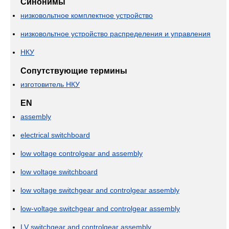
Синонимы
низковольтное комплектное устройство
низковольтное устройство распределения и управления
НКУ
Сопутствующие термины
изготовитель НКУ
EN
assembly
electrical switchboard
low voltage controlgear and assembly
low voltage switchboard
low voltage switchgear and controlgear assembly
low-voltage switchgear and controlgear assembly
LV switchgear and controlgear assembly