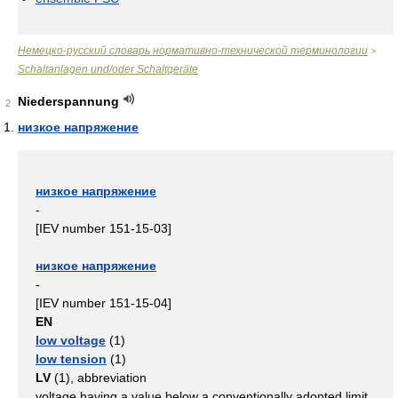
Немецко-русский словарь нормативно-технической терминологии
>
Schaltanlagen und/oder Schaltgeräte
Niederspannung
2
низкое напряжение
низкое напряжение
-
[IEV number 151-15-03]
низкое напряжение
-
[IEV number 151-15-04]
EN
low voltage
(1)
low tension
(1)
LV
(1), abbreviation
voltage having a value below a conventionally adopted limit