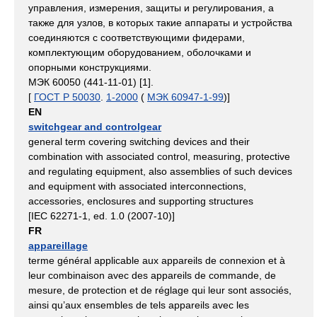
управления, измерения, защиты и регулирования, а
также для узлов, в которых такие аппараты и устройства
соединяются с соответствующими фидерами,
комплектующим оборудованием, оболочками и
опорными конструкциями.
МЭК 60050 (441-11-01) [1].
[
ГОСТ Р 50030
.
1-2000
(
МЭК 60947-1-99
)]
EN
switchgear and controlgear
general term covering switching devices and their
combination with associated control, measuring, protective
and regulating equipment, also assemblies of such devices
and equipment with associated interconnections,
accessories, enclosures and supporting structures
[IEC 62271-1, ed. 1.0 (2007-10)]
FR
appareillage
terme général applicable aux appareils de connexion et à
leur combinaison avec des appareils de commande, de
mesure, de protection et de réglage qui leur sont associés,
ainsi qu’aux ensembles de tels appareils avec les