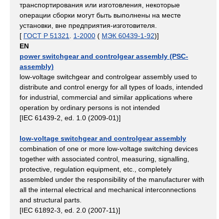
транспортирования или изготовления, некоторые
операции сборки могут быть выполнены на месте
установки, вне предприятия-изготовителя.
[
ГОСТ Р 51321
.
1-2000
(
МЭК 60439-1-92
)]
EN
power switchgear and controlgear assembly (PSC-
assembly)
low-voltage switchgear and controlgear assembly used to
distribute and control energy for all types of loads, intended
for industrial, commercial and similar applications where
operation by ordinary persons is not intended
[IEC 61439-2, ed. 1.0 (2009-01)]
low-voltage switchgear and controlgear assembly
combination of one or more low-voltage switching devices
together with associated control, measuring, signalling,
protective, regulation equipment, etc., completely
assembled under the responsibility of the manufacturer with
all the internal electrical and mechanical interconnections
and structural parts.
[IEC 61892-3, ed. 2.0 (2007-11)]