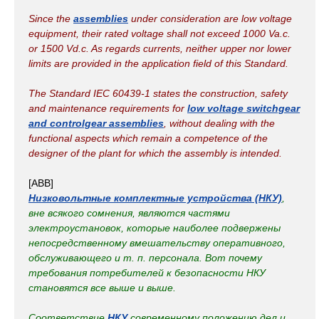
Since the
assemblies
under consideration are low voltage
equipment, their rated voltage shall not exceed 1000 Va.c.
or 1500 Vd.c. As regards currents, neither upper nor lower
limits are provided in the application field of this Standard.
The Standard IEC 60439-1 states the construction, safety
and maintenance requirements for
low voltage switchgear
and controlgear assemblies
, without dealing with the
functional aspects which remain a competence of the
designer of the plant for which the assembly is intended.
[ABB]
Низковольтные комплектные устройства (НКУ)
,
вне всякого сомнения, являются частями
электроустановок, которые наиболее подвержены
непосредственному вмешательству оперативного,
обслуживающего и т. п. персонала. Вот почему
требования потребителей к безопасности НКУ
становятся все выше и выше.
Соответствие
НКУ
современному положению дел и