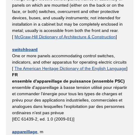
panels on which are mounted (either on the back or on the
face, or both) switches, overcurrent and other protective
devices, buses, and usually instruments; not intended for
installation in a cabinet but may be completely enclosed in
metal; usually is accessible from both the front and rear.
[
McGraw-Hill Dictionary of Architecture & Construction
]
switchboard
One or more panels accommodating control switches,
indicators, and other apparatus for operating electric circuits
[
The American Heritage Dictionary of the English Language
]
FR
ensemble d'appareillage de puissance (ensemble PSC)
ensemble d'appareillage à basse tension utilisé pour répartir
et commander l'énergie pour tous les types de charges et
prévu pour des applications industrielles, commerciales et
analogues dans lesquelles l'exploitation par des personnes
ordinaires n'est pas prévue
[IEC 61439-2, ed. 1.0 (2009-01)]
appareillage
, m