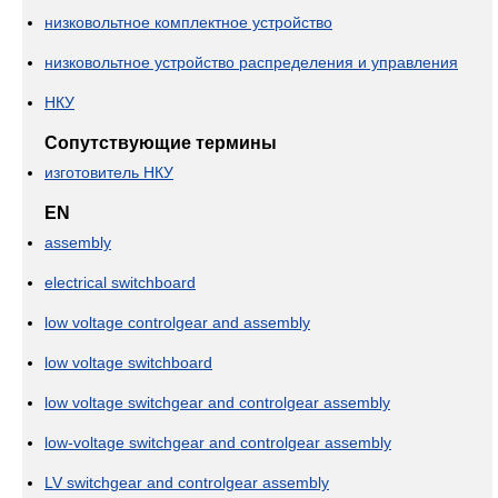
низковольтное комплектное устройство
низковольтное устройство распределения и управления
НКУ
Сопутствующие термины
изготовитель НКУ
EN
assembly
electrical switchboard
low voltage controlgear and assembly
low voltage switchboard
low voltage switchgear and controlgear assembly
low-voltage switchgear and controlgear assembly
LV switchgear and controlgear assembly