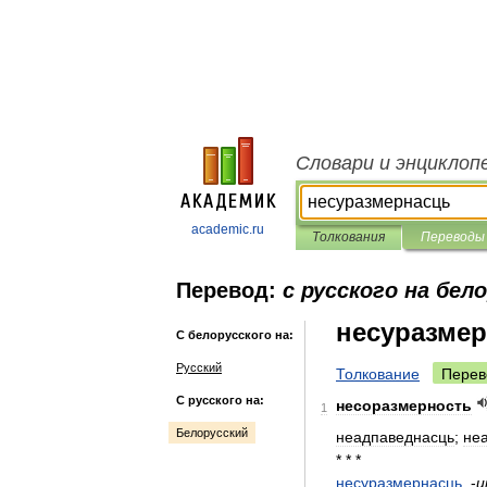
Словари и энциклоп
academic.ru
Толкования
Переводы
Перевод:
с русского на бел
несуразме
С белорусского на:
Русский
Толкование
Перев
С русского на:
несоразмерность
1
Белорусский
неадпаведнасць
;
не
* * *
несуразмернасць
,
-
ц