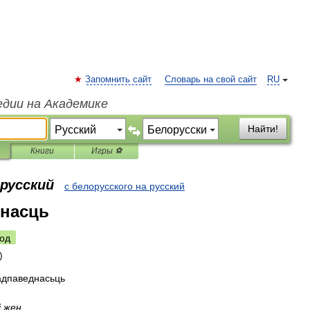
Запомнить сайт
Словарь на свой сайт
RU
едии на Академике
Найти!
Книги
Игры ⚽
орусский
с белорусского на русский
рнасць
од
адпаведнасьць
і
жен
.