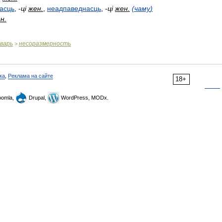
асць
,
-
ц
і
жен
.
,
неадпаведнасць
,
-
ц
і
жен
.
(
чаму
)
ен
.
варь
несоразмерность
>
ка
,
Реклама на сайте
18+
omla,
Drupal,
WordPress, MODx.