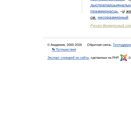
дыспрапарцыянальн
празмернасць
,
-
ц
і
ж
см
.
несоразмерный
Русско
-
белорусский
сло
© Академик, 2000-2026
Обратная связь:
Техподдерж
👣 Путешествия
Экспорт словарей на сайты
, сделанные на PHP,
Jo