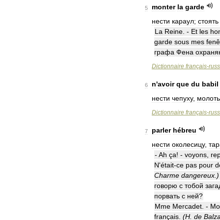
monter
la
garde
5
нести
караул
;
стоять
La
Reine
. -
Et
les
ho
garde
sous
mes
fenê
графа
Фена
охраня
Dictionnaire
français
-
rus
n
'
avoir
que
du
babil
6
нести
чепуху
,
молоть
Dictionnaire
français
-
rus
parler
hébreu
7
нести
околесицу
,
та
-
Ah
ça
! -
voyons
,
rep
N
'
était
-
ce
pas
pour
d
Charme
dangereux
.)
говорю
с
тобой
зага
порвать
с
ней
?
Mme
Mercadet
. -
Mo
français
.
(
H
.
de
Balz