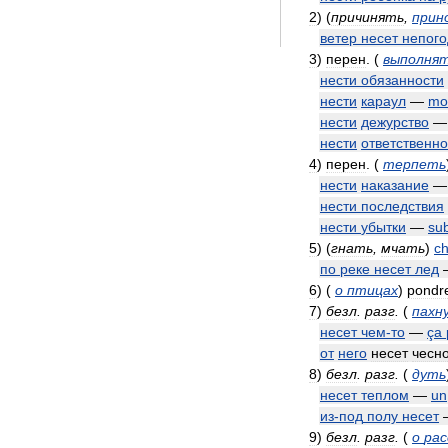
2
)
(
причинять
,
прин
ветер
несет
непого
3
)
перен
.
(
выполня
нести
обязанности
нести
караул
—
mo
нести
дежурство
нести
ответственно
4
)
перен
.
(
терпеть
нести
наказание
нести
последствия
нести
убытки
—
sub
5
)
(
гнать
,
мчать
)
c
по
реке
несет
лед
6
)
(
о
птицах
)
pondr
7
)
безл
.
разг
.
(
пахн
несет
чем
-
то
—
ça
от
него
несет
чесн
8
)
безл
.
разг
.
(
дуть
несет
теплом
—
un
из
-
под
полу
несет
9
)
безл
.
разг
.
(
о
ра