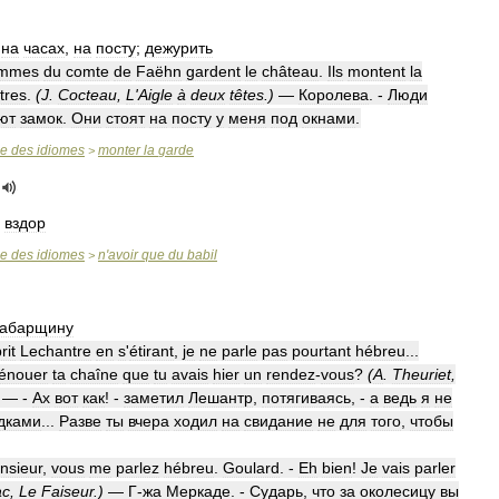
на
часах
,
на
посту
;
дежурить
mmes
du
comte
de
Faëhn
gardent
le
château
.
Ils
montent
la
tres
.
(
J
.
Cocteau
,
L
'
Aigle
à
deux
têtes
.)
—
Королева
. -
Люди
ют
замок
.
Они
стоят
на
посту
у
меня
под
окнами
.
se
des
idiomes
monter
la
garde
>
вздор
se
des
idiomes
n
'
avoir
que
du
babil
>
рабарщину
rit
Lechantre
en
s
'
étirant
,
je
ne
parle
pas
pourtant
hébreu
...
énouer
ta
chaîne
que
tu
avais
hier
un
rendez
-
vous
?
(
A
.
Theuriet
,
— -
Ах
вот
как
! -
заметил
Лешантр
,
потягиваясь
, -
а
ведь
я
не
дками
...
Разве
ты
вчера
ходил
на
свидание
не
для
того
,
чтобы
nsieur
,
vous
me
parlez
hébreu
.
Goulard
. -
Eh
bien
!
Je
vais
parler
ac
,
Le
Faiseur
.)
—
Г
-
жа
Меркаде
. -
Сударь
,
что
за
околесицу
вы