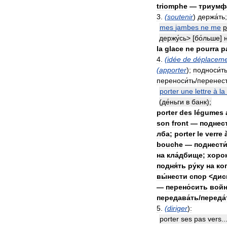
triomphe
—
триумф
3
.
(
soutenir
)
держа́ть
;
mes
jambes
ne
me
p
держу́сь
> [
бо́льше
]
la
glace
ne
pourra
p
4
.
(
idée
de
déplacem
(
apporter
);
подноси́т
переноси́ть
/
перенест
porter
une
lettre
à
la
(
де́ньги
в
банк
);
porter
des
légumes
son
front
—
поднест
лба
;
porter
le
verre
bouche
—
поднести
на
кла́дбище
;
хорон
подня́ть
ру́ку
на
ког
вы́нести
спор
<
дис
—
перено́сить
войн
передава́ть
/
переда́
5
.
(
diriger
)
:
porter
ses
pas
vers
.