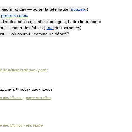
)
нести
голову
—
porter
la
tête
haute
(
придых
.
)
—
porter
sa
croix
—
dire
des
bêtises
,
conter
des
fagots
,
battre
la
breloque
зг
. —
conter
des
fables
(
или
des
sornettes
)
азг
. —
où
cours
-
tu
comme
un
dératé
?
se
de
pétrole
et
de
gaz
porter
>
раданий
; ≈
нести
свой
крест
se
des
idiomes
payer
son
tribut
>
se
des
idiomes
être
frustré
>