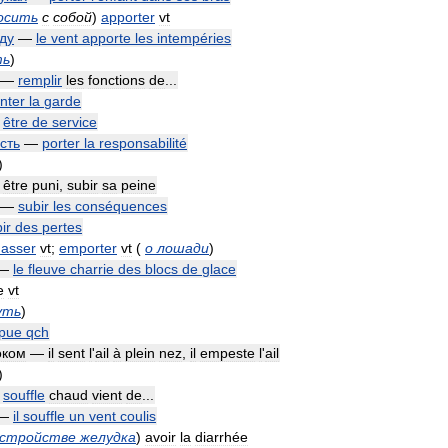
осить
с
собой
)
apporter
vt
ду
—
le
vent
apporte
les
intempéries
ть
)
—
remplir
les
fonctions
de
...
nter
la
garde
—
être
de
service
сть
—
porter
la
responsabilité
)
—
être
puni
,
subir
sa
peine
—
subir
les
conséquences
ir
des
pertes
hasser
vt
;
emporter
vt
(
о
лошади
)
—
le
fleuve
charrie
des
blocs
de
glace
e
vt
уть
)
pue
qch
оком
—
il
sent
l
'
ail
à
plein
nez
,
il
empeste
l
'
ail
)
souffle
chaud
vient
de
...
—
il
souffle
un
vent
coulis
сстройстве
желудка
)
avoir
la
diarrhée