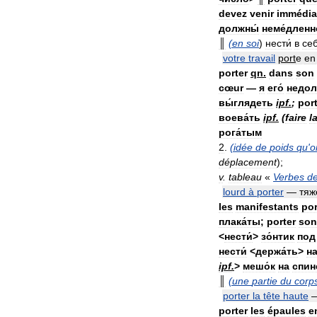
devez
venir
immédia
должны́
неме́дленн
║
(
en
soi
)
нести́
в
себ
votre
travail
port
e
en
porter
qn
.
dans
son
cœur
—
я
его́
недол
вы́глядеть
ipf
.
;
por
воева́ть
ipf
.
(
faire
l
рога́тым
2
.
(
idée
de
poids
qu
'
o
déplacement
);
v
.
tableau
«
Verbes
d
lourd
à
porter
—
тяж
les
manifestants
por
плака́ты
;
porter
son
<
нести́
>
зо́нтик
под
нести́
<
держа́ть
>
н
ipf
.
>
мешо́к
на
спине
║
(
une
partie
du
corp
porter
la
tête
haute
porter
les
épaules
e