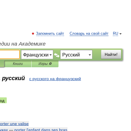
Запомнить сайт
Словарь на свой сайт
RU
едии на Академике
Найти!
Книги
Игры ⚽
 русский
с русского на французский
од
orter
une
valise
уках
—
porter
l
'
enfant
dans
ses
bras