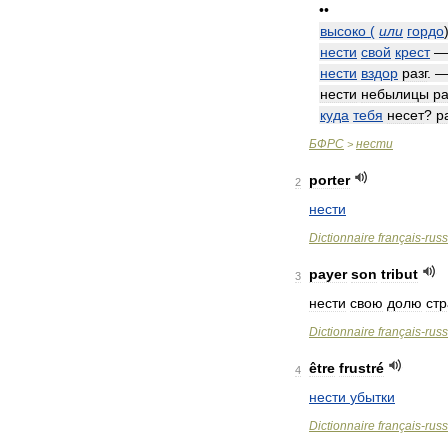
••
высоко
(
или
гордо
нести
свой
крест
нести
вздор
разг
. 
нести
небылицы
ра
куда
тебя
несет
?
р
БФРС
нести
>
porter
2
нести
Dictionnaire
français
-
rus
payer
son
tribut
3
нести
свою
долю
ст
Dictionnaire
français
-
rus
être
frustré
4
нести
убытки
Dictionnaire
français
-
rus