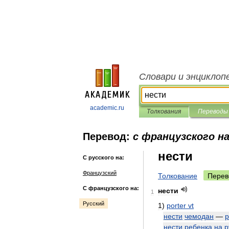
Словари и энциклоп
academic.ru
Толкования
Переводы
Перевод:
с французского на
нести
С русского на:
Французский
Толкование
Перев
С французского на:
нести
1
Русский
1
)
porter
vt
нести
чемодан
—
p
нести
ребенка
на
р