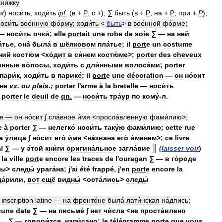
кни́жку
nt
)
носи́ть
,
ходи́ть
ipf
.
(
в
+
P
;
с
+);
∑
быть
(
в
+
P
;
на
+
P
;
при
+
P
);
оси́ть
вое́нную
фо́рму
;
ходи́ть
<
быть
>
в
вое́нной
фо́рме
;
—
носи́ть
очки́
;
elle
port
ait
une
robe
de
soie
∑
—
на
ней
́тье
,
она́
была́
в
шёлковом
пла́тье
;
il
port
e
un
costume
́ний
костю́м
<
хо́дит
в
си́нем
костю́ме
>;
porter
des
cheveux
́нные
во́лосы
,
ходи́ть
с
дли́нными
волоса́ми
;
porter
пари́к
,
ходи́ть
в
парике́
;
il
port
e
une
décoration
—
он
но́сит
ене
vx
.
ou
plais
.
;
porter
l
'
arme
à
la
bretelle
—
носи́ть
;
porter
le
deuil
de
qn
.
—
носи́ть
тра́ур
по
кому́
-
л
.
re
—
он
но́сит
∫
сла́вное
и́мя
<
просла́вленную
фами́лию
>;
e
à
porter
∑
—
нелегко́
носи́ть
таку́ю
фами́лию
;
cette
rue
та
у́лица
∫
но́сит
его́
и́мя
<
на́звана
его́
и́менем
>;
ce
livre
l
∑
—
у
э́той
кни́ги
оригина́льное
загла́вие
║
(
laisser
voir
)
,
la
ville
port
e
encore
les
traces
de
l
'
ouragan
∑
—
в
го́роде
ны
>
следы́
урага́на
;
j
'
ai
été
frappé
,
j
'
en
port
e
encore
la
да́рили
,
вот
ещё
видны́
<
оста́лись
>
следы́
inscription
latine
—
на
фронто́не
была́
лати́нская
на́дпись
;
cune
date
∑
—
на
письме́
∫
нет
чи́сла
<
не
проста́влено
e
...
∑
—
говори́тся
,
напи́сано
;
le
télégramme
port
e
que
vous