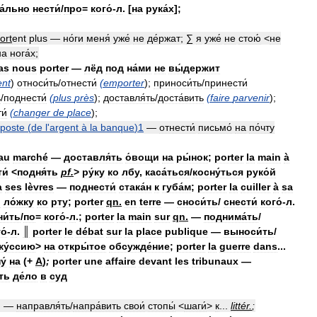
а́льно
нести́
/
про
=
кого́
-
л
. [
на
рука́х
];
ort
ent
plus
—
но́ги
меня́
уже́
не
де́ржат
;
∑
я
уже́
не
стою́
<
не
на
нога́х
;
as
nous
porter
—
лёд
под
на́ми
не
вы́держит
ent
)
относи́ть
/
отнести́
(
emporter
);
приноси́ть
/
принести́
ь
/
поднести́
(
plus
près
);
доставля́ть
/
доста́вить
(
faire
parvenir
);
и́
(
changer
de
place
);
poste
(
de
l
'
argent
à
la
banque
)
1
—
отнести́
письмо́
на
по́чту
au
marché
—
доставля́ть
о́вощи
на
ры́нок
;
porter
la
main
à
и́
<
подня́ть
pf
.
>
ру́ку
ко
лбу
,
каса́ться
/
косну́ться
руко́й
à
ses
lèvres
—
поднести́
стака́н
к
губа́м
;
porter
la
cuiller
à
sa
́
ло́жку
ко
рту
;
porter
qn
.
en
terre
—
сноси́ть
/
снести́
кого́
-
л
.
и́ть
/
по
=
кого́
-
л
.;
porter
la
main
sur
qn
.
—
поднима́ть
/
о́
-
л
.
║
porter
le
débat
sur
la
place
publique
—
выноси́ть
/
ку́ссию
>
на
откры́тое
обсужде́ние
;
porter
la
guerre
dans
...
у́
на
(+
A
)
;
porter
une
affaire
devant
les
tribunaux
—
ть
де́ло
в
суд
.. —
направля́ть
/
напра́вить
свои́
стопы́
<
шаги́
>
к
...
littér
.
;