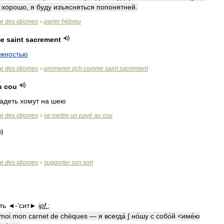
хорошо
,
я
буду
изъясняться
попонятней
.
se
des
idiomes
parler
hébreu
>
e
saint
sacrement
ожностью
se
des
idiomes
promener
qch
comme
saint
sacrement
>
u
cou
адеть
хомут
на
шею
se
des
idiomes
se
mettre
un
pavé
au
cou
>
se
des
idiomes
supporter
son
sort
>
ть
◄
-'
сит►
ipf
.
;
moi
mon
carnet
de
chèques
—
я
всегда́
∫
но́шу
с
собо́й
<
име́ю