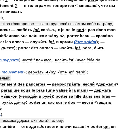
tement
∑
—
в
телегра́мме
го́ворится
<
напи́сано
>,
что
вы
о
прие́хать
е́
;
lui
sa
récompense
—
ваш
труд
несёт
в
са́мом
себе́
награ́ду
;
cœur
—
люби́ть
ipf
.
кого́
-
л
.;
●
je
ne
le
port
e
pas
dans
mon
ю́бливаю
<
не
сли́шком
жа́лую
>;
porter
beau
—
краси́во
ter
les
armes
—
служи́ть
ipf
.
в
а́рмии
(
être
soldat
); —
a
guerre
);
porter
des
cornes
—
носи́ть
ipf
.
ро́га
,
быть
n
supporte
)
нести́
*/
по
=
inch
.
,
носи́ть
ipf
.
(
avec
idée
de
e
mouvement
»;
держа́ть
◄
-'
жу
, -'
ит►
ipf
.
(
tenir
);
ёлый
;
ter
aient
des
pancartes
—
демонстра́нты
несли́
<
держа́ли
>
parapluie
sous
le
bras
(
une
valise
à
la
main
) —
держа́ть
мы́шкой
(
чемода́н
в
руке́
);
porter
sa
fille
dans
ses
bras
—
а
рука́х
до́чку
;
porter
un
sac
sur
le
dos
—
нести́
<
тащи́ть
́
s
)
:
—
высоко́
держа́ть
<
нести́
>
го́лову
;
n
arrière
—
отводи́ть
/
отвести́
пле́чи
наза́д
!
●
porter
qn
.
en