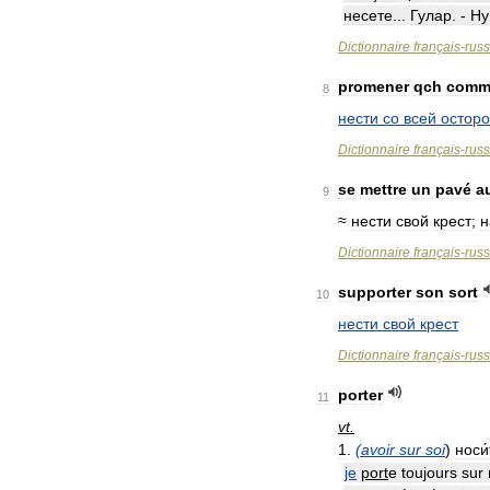
несете
...
Гулар
. -
Ну
Dictionnaire
français
-
rus
promener
qch
comm
8
нести
со
всей
остор
Dictionnaire
français
-
rus
se
mettre
un
pavé
a
9
≈
нести
свой
крест
;
н
Dictionnaire
français
-
rus
supporter
son
sort
10
нести
свой
крест
Dictionnaire
français
-
rus
porter
11
vt
.
1
.
(
avoir
sur
soi
)
носи́
je
port
e
toujours
sur