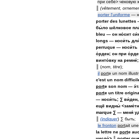
при
себе́
>
че́ковую
║
(
vêtement
,
orneme
porter
l
'
uniforme
—
н
porter
des
lunettes
бы́ло
шёлковое
пла
bleu
—
он
но́сит
си
longs
—
носи́ть
дли
perruque
—
носи́ть
о́рден
;
он
при
о́рд
винто́вку
на
ремне́
║
(
nom
,
titre
);
il
port
e
un
nom
illust
c
'
est
un
nom
difficil
port
e
son
nom
—
э́
port
e
un
titre
origina
—
носи́ть
;
∑
ви́ден
ещё
видны́
<
заме́т
marque
∑
—
меня́
у
║
(
indiquer
)
∑
быть
;
le
fronton
port
ait
une
la
lettre
ne
port
e
au
число́
>
║
porter
qu