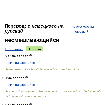
Перевод:
с немецкого на
с русского на
русский
немецкий
несмешивающийся
Толкование
Перевод
nichtmischbar
1
несмешивающийся
Deutsch-russische Öl-und Gas-Wörterbuch
nichtmischbar
>
unmischbar
2
несмешивающийся
Das deutsch-russische Stichwortverzeichnis zum Wörterbuch der Faserstoff-
und Papierindustrie
unmischbar
>
nichtmischbar