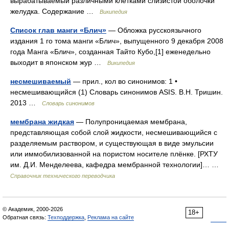
вырабатываемый различными клетками слизистой оболочки
желудка. Содержание …
Википедия
Список глав манги «Блич»
— Обложка русскоязычного
издания 1 го тома манги «Блич», выпущенного 9 декабря 2008
года Манга «Блич», созданная Тайто Кубо,[1] еженедельно
выходит в японском жур …
Википедия
несмешиваемый
— прил., кол во синонимов: 1 •
несмешивающийся (1) Словарь синонимов ASIS. В.Н. Тришин.
2013 …
Словарь синонимов
мембрана жидкая
— Полупроницаемая мембрана,
представляющая собой слой жидкости, несмешивающийся с
разделяемым раствором, и существующая в виде эмульсии
или иммобилизованной на пористом носителе плёнке. [РХТУ
им. Д.И. Менделеева, кафедра мембранной технологии]… …
Справочник технического переводчика
© Академик, 2000-2026
18+
Обратная связь:
Техподдержка
,
Реклама на сайте