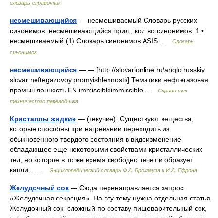
словарь-справочник
несмешивающийся
— несмешиваемый Словарь русских
синонимов. несмешивающийся прил., кол во синонимов: 1 •
несмешиваемый (1) Словарь синонимов ASIS …
Словарь
синонимов
несмешивающийся
— — [http://slovarionline.ru/anglo russkiy
slovar neftegazovoy promyishlennosti/] Тематики нефтегазовая
промышленность EN immiscibleimmissible …
Справочник
технического переводчика
Кристаллы жидкие
— (текучие). Существуют вещества,
которые способны при нагревании переходить из
обыкновенного твердого состояния в видоизменение,
обладающее еще некоторыми свойствами кристаллических
тел, но которое в то же время свободно течет и образует
капли… …
Энциклопедический словарь Ф.А. Брокгауза и И.А. Ефрона
Желудочный сок
— Сюда перенаправляется запрос
«Желудочная секреция». На эту тему нужна отдельная статья.
Желудочный сок сложный по составу пищеварительный сок,