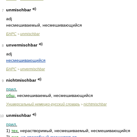
unmischbar
7
adj
несмешиваемый, несмешивающийся
БНРС
unmischbar
>
unvermischbar
8
adj
несмешивающийся
БНРС
unvermischbar
>
nichtmischbar
9
прил.
общ.
несмешиваемый, несмешивающийся
Универсальный немецко-русский словарь
nichtmischbar
>
unmischbar
10
прил.
1)
тех.
нерастворимый, несмешиваемый, несмешивающийся