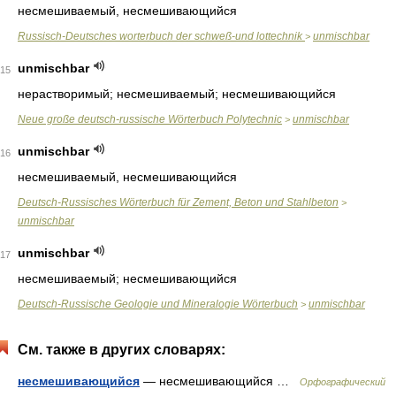
несмешиваемый, несмешивающийся
Russisch-Deutsches worterbuch der schweß-und lottechnik
unmischbar
>
unmischbar
15
нерастворимый; несмешиваемый; несмешивающийся
Neue große deutsch-russische Wörterbuch Polytechnic
unmischbar
>
unmischbar
16
несмешиваемый, несмешивающийся
Deutsch-Russisches Wörterbuch für Zement, Beton und Stahlbeton
>
unmischbar
unmischbar
17
несмешиваемый; несмешивающийся
Deutsch-Russische Geologie und Mineralogie Wörterbuch
unmischbar
>
См. также в других словарях:
несмешивающийся
— несмешивающийся …
Орфографический