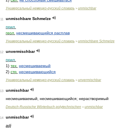
2)
сил.
не способный смешиваться
Универсальный немецко-русский словарь
unmischbar
>
unmischbare Schmelze
11
прил.
геол.
несмешивающийся расплав
Универсальный немецко-русский словарь
unmischbare Schmelze
>
unvermischbar
12
прил.
1)
тех.
несмешиваемый
2)
стр.
несмешивающийся
Универсальный немецко-русский словарь
unvermischbar
>
unmischbar
13
несмешиваемый, несмешивающийся; нерастворимый
Deutsch-Russische Wörterbuch polytechnischen
unmischbar
>
unmischbar
14
adj