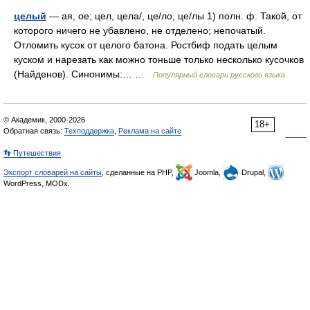
целый
— ая, ое; цел, цела/, це/ло, це/лы 1) полн. ф. Такой, от
которого ничего не убавлено, не отделено; непочатый.
Отломить кусок от целого батона. Ростбиф подать целым
куском и нарезать как можно тоньше только несколько кусочков
(Найденов). Синонимы:… …
Популярный словарь русского языка
© Академик, 2000-2026
18+
Обратная связь:
Техподдержка
,
Реклама на сайте
👣 Путешествия
Экспорт словарей на сайты
, сделанные на PHP,
Joomla,
Drupal,
WordPress, MODx.