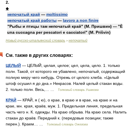
2.
◆
непочатый край
—
moltissimo
непочатый край работы
—
lavoro a non finire
"Рыбы и птицы там непочатый край" (М. Пришвин) — "È
una cuccagna per pescatori e cacciatori" (M. Prišvin)
Новый русско-итальянский словарь
непочатый
>
См. также в других словарях:
ЦЕЛЫЙ
— ЦЕЛЫЙ, целая, целое; цел, цела, цело. 1. только
полн. Такой, от которого не убавлено, непочатый, содержащий
полную меру чего нибудь. Отрежь от целого хлеба. «Целый
штоф осушил я до дна.» Некрасов. Налей целый стакан воды.
2. только полн. Весь,… …
Толковый словарь Ушакова
КРАЙ
— КРАЙ, я ( ю), о крае, в краю и в крае, на краю и на
крае, мн. края, краёв, муж. 1. Предельная линия, предельная
часть чего н. К. одежды. На краю обрыва. На краю села. Налить
стакан до краёв. Передний к. (передовые позиции; также
перен.). Краем… …
Толковый словарь Ожегова