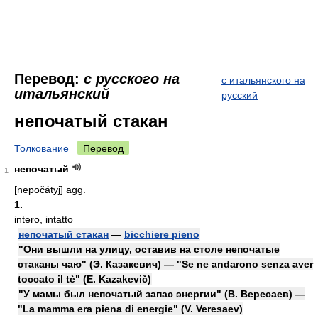
Перевод:
с русского на
с итальянского на
итальянский
русский
непочатый стакан
Толкование
Перевод
непочатый
1
[nepočátyj]
agg.
1.
intero, intatto
непочатый стакан
—
bicchiere pieno
"Они вышли на улицу, оставив на столе непочатые
стаканы чаю" (Э. Казакевич) — "Se ne andarono senza aver
toccato il tè" (E. Kazakevič)
"У мамы был непочатый запас энергии" (В. Вересаев) —
"La mamma era piena di energie" (V. Veresaev)