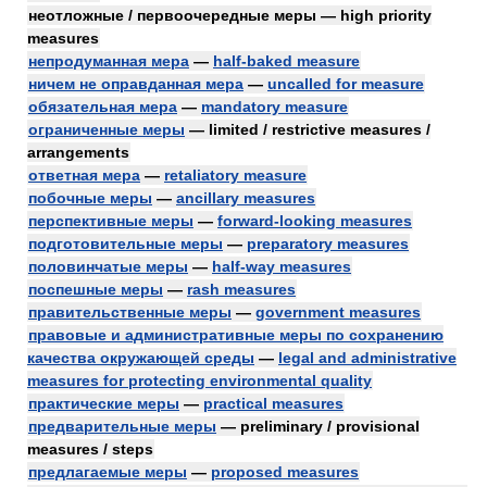
неотложные / первоочередные меры — high priority
measures
непродуманная мера
—
half-baked measure
ничем не оправданная мера
—
uncalled for measure
обязательная мера
—
mandatory measure
ограниченные меры
— limited / restrictive measures /
arrangements
ответная мера
—
retaliatory measure
побочные меры
—
ancillary measures
перспективные меры
—
forward-looking measures
подготовительные меры
—
preparatory measures
половинчатые меры
—
half-way measures
поспешные меры
—
rash measures
правительственные меры
—
government measures
правовые и административные меры по сохранению
качества окружающей среды
—
legal and administrative
measures for protecting environmental quality
практические меры
—
practical measures
предварительные меры
— preliminary / provisional
measures / steps
предлагаемые меры
—
proposed measures