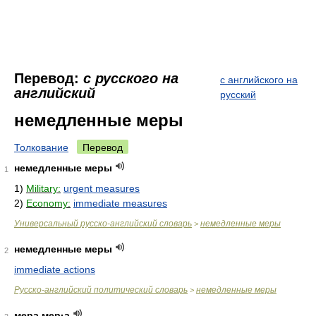
Перевод:
с русского на
с английского на
английский
русский
немедленные меры
Толкование
Перевод
немедленные меры
1
1)
Military:
urgent measures
2)
Economy:
immediate measures
Универсальный русско-английский словарь
немедленные меры
>
немедленные меры
2
immediate actions
Русско-английский политический словарь
немедленные меры
>
мера мер·а