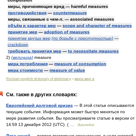
compulsion
меры, причиняющие вред — harmful measures
противодействия
—
countermeasure
меры, связанные с чем-л. — associated measures
объём и характер мер
—
scope and character of measures
принятие мер
—
adoption of measures
принятие крутых мер
(по борьбе с преступностью)
—
crackdown
требовать принятия мер
—
to necessitate measures
2)
(величина)
measure
мера потребления
—
measure of consumption
мера стоимости
—
measure of value
Russian-english dctionary of diplomacy
мера мер·а
>
См. также в других словарях:
Европейский долговой кризис
— В этой статье описываются
текущие события. Информация может быстро меняться по
мере развития события. Вы просматриваете статью в версии от
14:59 13 декабря 2012 (UTC). ( …
Википедия
Лига наций
— первая всемирная организация, в цели которой