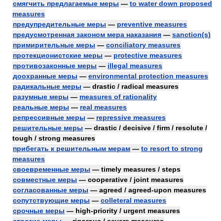
смягчить предлагаемые меры
—
to water down proposed
measures
предупредительные меры
—
preventive measures
предусмотренная законом мера наказания
—
sanction(s)
примирительные меры
—
conciliatory measures
протекционистские меры
—
protective measures
противозаконные меры
—
illegal measures
доохранные меры
—
environmental protection measures
радикальные меры
— drastic / radical measures
разумные меры
—
measures of rationality
реальные меры
—
real measures
репрессивные меры
—
repressive measures
решительные меры
— drastic / decisive / firm / resolute /
tough / strong measures
прибегать к решительным мерам
—
to resort to strong
measures
своевременные меры
— timely measures / steps
совместные меры
— cooperative / joint measures
согласованные меры
— agreed / agreed-upon measures
сопутствующие меры
—
colleteral measures
срочные меры
— high-priority / urgent measures