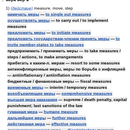
3
1)
(действие)
measure, move, step
намечать меры
—
to single out measures
осуществлять меры
— to carry out / to implement
measures
предложить меры
—
to initiate measures
предложить государствам-членам принять меры
—
to
invite member-states to take measures
предпринимать / принимать меры — to take measures /
steps / actions, to make arrangements
прибегать к каким-л. мерам — resort to some measures
антиинфляционные меры, меры по борьбе с инфляцией
— antiinflationary / antiinflation measures
бюджетные / финансовые меры — fiscal measures
временные меры
— interim / temporary measures
всеобъемлющие меры
—
comprehensive measures
высшая мера наказания
— supreme / death penalty, capital
punishment; last sanctions of the law
гуманная мера
—
humane measure
дальнейшие меры
—
further measures
действенная мера
—
effective measure