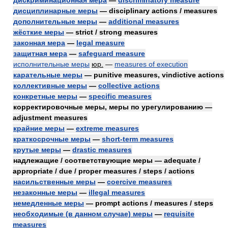
дискриминационная мера
—
discriminatory measure
дисциплинарные меры
— disciplinary actions / measures
дополнительные меры
—
additional measures
жёсткие меры
— strict / strong measures
законная мера
—
legal measure
защитная мера
—
safeguard measure
исполнительные меры
юр.
—
measures of execution
карательные меры
— punitive measures, vindictive actions
коллективные меры
—
collective actions
конкретные меры
—
specific measures
корректировочные меры, меры по урегулированию —
adjustment measures
крайние меры
—
extreme measures
краткосрочные меры
—
short-term measures
крутые меры
—
drastic measures
надлежащие / соответствующие меры — adequate /
appropriate / due / proper measures / steps / actions
насильственные меры
—
coercive measures
незаконные меры
—
illegal measures
немедленные меры
— prompt actions / measures / steps
необходимые (в данном случае) меры
—
requisite
measures