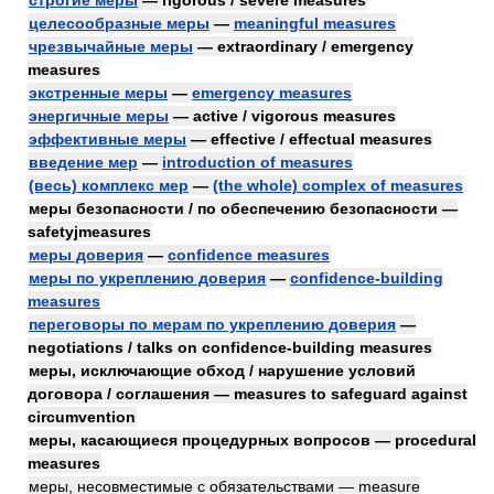
строгие меры
— rigorous / severe measures
целесообразные меры
—
meaningful measures
чрезвычайные меры
— extraordinary / emergency
measures
экстренные меры
—
emergency measures
энергичные меры
— active / vigorous measures
эффективные меры
— effective / effectual measures
введение мер
—
introduction of measures
(весь) комплекс мер
—
(the whole) complex of measures
меры безопасности / по обеспечению безопасности —
safetyjmeasures
меры доверия
—
confidence measures
меры по укреплению доверия
—
confidence-building
measures
переговоры по мерам по укреплению доверия
—
negotiations / talks on confidence-building measures
меры, исключающие обход / нарушение условий
договора / соглашения — measures to safeguard against
circumvention
меры, касающиеся процедурных вопросов — procedural
measures
меры, несовместимые с обязательствами — measure