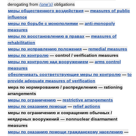
derogating from
(one's)
obligations
меры общественного воздействия
—
measures of public
influence
меры по борьбе с монополиями
—
anti-monopoly
measures
меры по восстановлению в правах
—
measures of
rehabilitation
меры по исправлению положения
—
remedial measures
меры по контролю
— control / verification measures
меры по контролю над вооружением
—
arms control
measures
обеспечивать соответствующие меры по контролю
—
to
provide adequate measures of verification
мера по нормированию / распределению — rationing
arrangements
меры по ограничению
—
restrictive arrangements
меры по оказанию помощи
—
relief actions
меры по ограничению и сокращению обычных /
неядерных вооружений — nonnuclear disarmament
measures
меры по оказанию помощи гражданскому населению
—