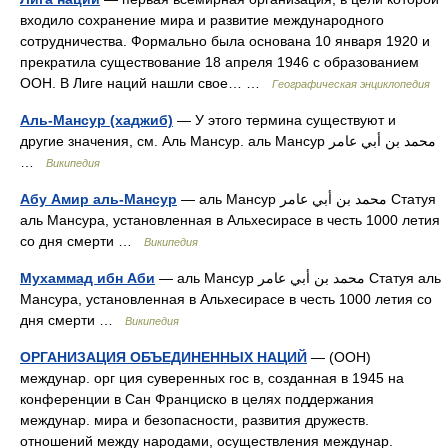
входило сохранение мира и развитие международного
сотрудничества. Формально была основана 10 января 1920 и
прекратила существование 18 апреля 1946 с образованием
ООН. В Лиге наций нашли свое… …
Географическая энциклопедия
Аль-Мансур (хаджиб)
— У этого термина существуют и
другие значения, см. Аль Мансур. аль Мансур محمد بن أبي عامر
…
Википедия
Абу Амир аль-Мансур
— аль Мансур محمد بن أبي عامر Статуя
аль Мансура, установленная в Альхесирасе в честь 1000 летия
со дня смерти …
Википедия
Мухаммад ибн Аби
— аль Мансур محمد بن أبي عامر Статуя аль
Мансура, установленная в Альхесирасе в честь 1000 летия со
дня смерти …
Википедия
ОРГАНИЗАЦИЯ ОБЪЕДИНЕННЫХ НАЦИЙ
— (ООН)
междунар. орг ция суверенных гос в, созданная в 1945 на
конференции в Сан Франциско в целях поддержания
междунар. мира и безопасности, развития дружеств.
отношений между народами, осуществления междунар.