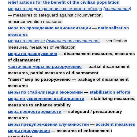
relief actions for the benefit of the civilian population
меры по предотвращению возможного обхода
(соглашения)
— measures to safeguard against circumvention,
noncircumvention measures
мера по проведению национализации
—
nationalization
measures
меры по проверке
(выполнения соглашения)
— verification
measures, measures of verification
меры по разоружению
— disarmament measures, measures
of disarmament
частичные меры по разоружению
— partial disarmament
measures, partial measures of disarmament
"пакет" мер по разоружению — package of disarmament
measures
меры по стабилизации экономики
—
stabilization efforts
мера по укреплению стабильности
— stabilizing measures,
measures to enhance stability
мера предосторожности
— safeguard / precautionary
measures
меры предупреждения случайностей
—
accident measures
меры принуждения
— measures of enforcement /