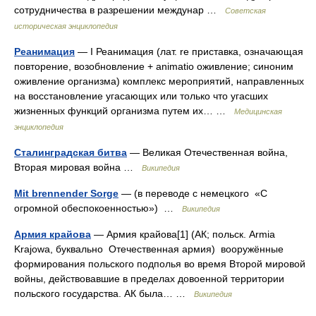
сотрудничества в разрешении междунар …
Советская
историческая энциклопедия
Реанимация
— I Реанимация (лат. re приставка, означающая
повторение, возобновление + animatio оживление; синоним
оживление организма) комплекс мероприятий, направленных
на восстановление угасающих или только что угасших
жизненных функций организма путем их… …
Медицинская
энциклопедия
Сталинградская битва
— Великая Отечественная война,
Вторая мировая война …
Википедия
Mit brennender Sorge
— (в переводе с немецкого «С
огромной обеспокоенностью») …
Википедия
Армия крайова
— Армия крайова[1] (АК; польск. Armia
Krajowa, буквально Отечественная армия) вооружённые
формирования польского подполья во время Второй мировой
войны, действовавшие в пределах довоенной территории
польского государства. АК была… …
Википедия