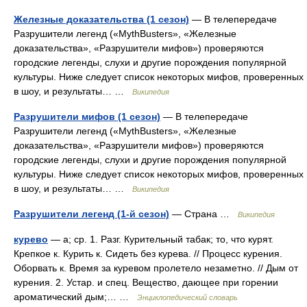
Железные доказательства (1 сезон)
— В телепередаче
Разрушители легенд («MythBusters», «Железные
доказательства», «Разрушители мифов») проверяются
городские легенды, слухи и другие порождения популярной
культуры. Ниже следует список некоторых мифов, проверенных
в шоу, и результаты… …
Википедия
Разрушители мифов (1 сезон)
— В телепередаче
Разрушители легенд («MythBusters», «Железные
доказательства», «Разрушители мифов») проверяются
городские легенды, слухи и другие порождения популярной
культуры. Ниже следует список некоторых мифов, проверенных
в шоу, и результаты… …
Википедия
Разрушители легенд (1-й сезон)
— Страна …
Википедия
курево
— а; ср. 1. Разг. Курительный табак; то, что курят.
Крепкое к. Курить к. Сидеть без курева. // Процесс курения.
Оборвать к. Время за куревом пролетело незаметно. // Дым от
курения. 2. Устар. и спец. Вещество, дающее при горении
ароматический дым;… …
Энциклопедический словарь