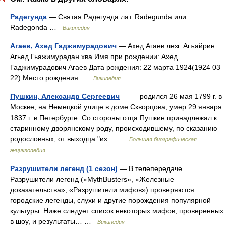
Радегунда
— Святая Радегунда лат. Radegunda или
Radegonda …
Википедия
Агаев, Ахед Гаджимурадович
— Ахед Агаев лезг. Агъайрин
Агьед Гьажимурадан хва Имя при рождении: Ахед
Гаджимурадович Агаев Дата рождения: 22 марта 1924(1924 03
22) Место рождения …
Википедия
Пушкин, Александр Сергеевич
— — родился 26 мая 1799 г. в
Москве, на Немецкой улице в доме Скворцова; умер 29 января
1837 г. в Петербурге. Со стороны отца Пушкин принадлежал к
старинному дворянскому роду, происходившему, по сказанию
родословных, от выходца "из… …
Большая биографическая
энциклопедия
Разрушители легенд (1 сезон)
— В телепередаче
Разрушители легенд («MythBusters», «Железные
доказательства», «Разрушители мифов») проверяются
городские легенды, слухи и другие порождения популярной
культуры. Ниже следует список некоторых мифов, проверенных
в шоу, и результаты… …
Википедия