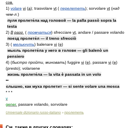
сов.
1)
volare
vi
(
a
)
; trasvolare
vt
(
перелететь
)
; sorvolare
vt
(
над
чем-л.
)
пуля пролете́ла над головой — la palla passò sopra la
testa
2)
В
разг.
(
промчаться
)
sfrecciare
vt
, andare / passare volando
поезд пролете́л — il treno sfrecciò
3)
(
мелькнуть
)
balenare
vi
(
e
)
мысль пролете́ла у него в голове — gli balenò un
pensiero
4)
(
быстро пройти, миновать
)
fuggire
vi
(
e
)
, passare
vi
(
e
)
(presto); volarsene
жизнь пролете́ла — la vita è passata in un volo
••
слышно, как муха пролетит — si sente volare una mosca
* * *
v
gener.
passare volando, sorvolare
Universale dizionario russo-italiano
пролететь
>
См. также в других словарях: