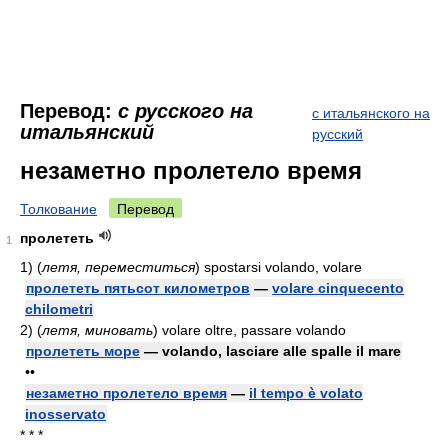
Перевод:
с русского на
с итальянского на
итальянский
русский
незаметно пролетело время
Толкование
Перевод
пролететь
1
1)
(
летя, переместиться
)
spostarsi volando, volare
пролететь пятьсот километров
—
volare cinquecento
chilometri
2)
(
летя, миновать
)
volare oltre, passare volando
пролететь море
— volando, lasciare alle spalle il mare
••
незаметно пролетело время
—
il tempo è volato
inosservato
* * *