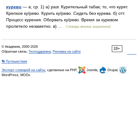
курево
— а; ср. 1) а) разг. Курительный табак; то, что курят.
Крепкое ку/рево. Курить ку/рево. Сидеть без курева. б) отт.
Процесс курения. Оборвать ку/рево. Время за куревом
пролетело незаметно. в) …
Словарь многих выражений
© Академик, 2000-2026
18+
Обратная связь:
Техподдержка
,
Реклама на сайте
👣 Путешествия
Экспорт словарей на сайты
, сделанные на PHP,
Joomla,
Drupal,
WordPress, MODx.