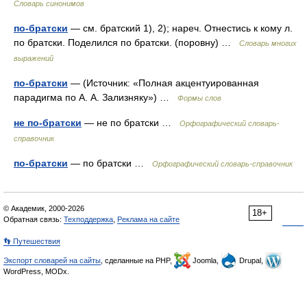
Словарь синонимов
по-братски
— см. братский 1), 2); нареч. Отнестись к кому л.
по братски. Поделился по братски. (поровну) …
Словарь многих
выражений
по-братски
— (Источник: «Полная акцентуированная
парадигма по А. А. Зализняку») …
Формы слов
не по-братски
— не по братски …
Орфографический словарь-
справочник
по-братски
— по братски …
Орфографический словарь-справочник
© Академик, 2000-2026
18+
Обратная связь:
Техподдержка
,
Реклама на сайте
👣 Путешествия
Экспорт словарей на сайты
, сделанные на PHP,
Joomla,
Drupal,
WordPress, MODx.