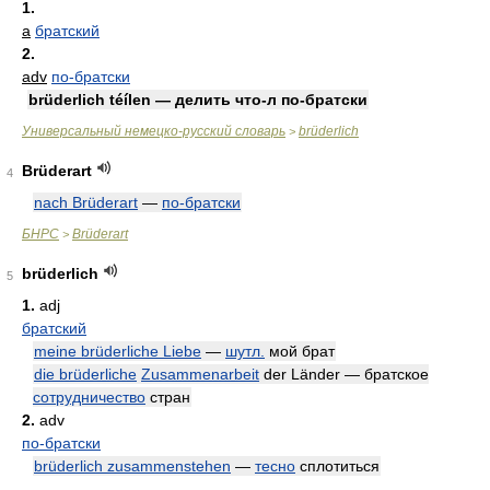
1.
a
братский
2.
adv
по-братски
brüderlich téílen — делить что-л по-братски
Универсальный немецко-русский словарь
brüderlich
>
Brüderart
4
nach Brüderart
—
по-братски
БНРС
Brüderart
>
brüderlich
5
1.
adj
братский
meine brüderliche Liebe
—
шутл.
мой брат
die brüderliche
Zusammenarbeit
der Länder — братское
сотрудничество
стран
2.
adv
по-братски
brüderlich zusammenstehen
—
тесно
сплотиться