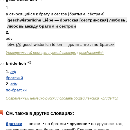
19
1.
a
относящийся к брату и сестре [братьям, сёстрам]
geschwísterliche Líébe — братская [сестринская] любовь,
любовь между братом и сестрой
2.
adv
:
etw.
(
A
)
geschwísterlich téílen — делить что-л по-братски
Универсальный немецко-русский словарь
geschwisterlich
>
brüderlich
20
1.
adj
братский
2.
adv
по-братски
Современный немецко-русский словарь общей лексики
brüderlich
>
См. также в других словарях:
братски
— неизм. • по братски • дружески • по дружески так,
как характерно для братьев, друзей) Словарь русских