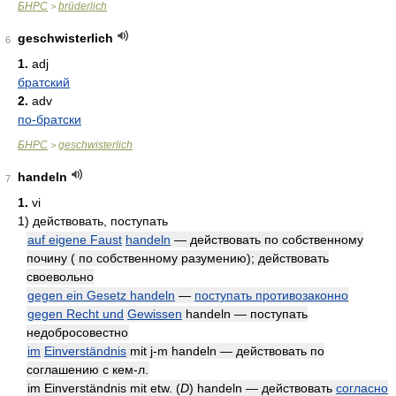
БНРС
brüderlich
>
geschwisterlich
6
1.
adj
братский
2.
adv
по-братски
БНРС
geschwisterlich
>
handeln
7
1.
vi
1)
действовать, поступать
auf eigene Faust
handeln
— действовать по собственному
почину ( по собственному разумению); действовать
своевольно
gegen ein Gesetz handeln
—
поступать противозаконно
gegen Recht und
Gewissen
handeln — поступать
недобросовестно
im
Einverständnis
mit j-m handeln — действовать по
соглашению с кем-л.
im Einverständnis mit etw. (
D
) handeln — действовать
согласно