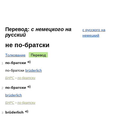
Перевод:
с немецкого на
с русского на
русский
немецкий
не по-братски
Толкование
Перевод
по-братски
1
по-братски
brüderlich
БНРС
по-братски
>
по-братски
2
brüderlich
БНРС
по-братски
>
brüderlich
3