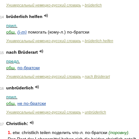
Универсальный немецко-русский словарь
brüderlich
>
brüderlich helfen
14
прил.
общ.
(j-m)
помогать (кому-л.) по-братски
Универсальный немецко-русский словарь
brüderlich helfen
>
nach Brüderart
15
предл.
общ.
по-братски
Универсальный немецко-русский словарь
nach Brüderart
>
unbrüderlich
16
прил.
общ.
не по-братски
Универсальный немецко-русский словарь
unbrüderlich
>
Christlich:
17
1.
etw. christlich teilen поделить что-л. по-братски
(поровну).