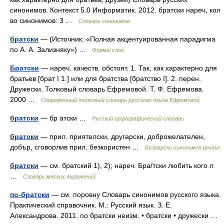
синонимов. Контекст 5.0 Информатик. 2012. братски нареч, кол
во синонимов: 3 …
Словарь синонимов
братски
— (Источник: «Полная акцентуированная парадигма
по А. А. Зализняку») …
Формы слов
Братски
— нареч. качеств. обстоят. 1. Так, как характерно для
братьев [брат I 1.] или для братства [братство I]. 2. перен.
Дружески. Толковый словарь Ефремовой. Т. Ф. Ефремова.
2000 …
Современный толковый словарь русского языка Ефремовой
братски
— бр атски …
Русский орфографический словарь
братски
— прил. приятелски, другарски, доброжелателен,
добър, сговорлив прил. безкористен …
Български синонимен речник
братски
— см. братский 1), 2); нареч. Бра/тски любить кого л
…
Словарь многих выражений
по-братски
— см. поровну Словарь синонимов русского языка.
Практический справочник. М.: Русский язык. З. Е.
Александрова. 2011. по братски неизм. • братски • дружески …