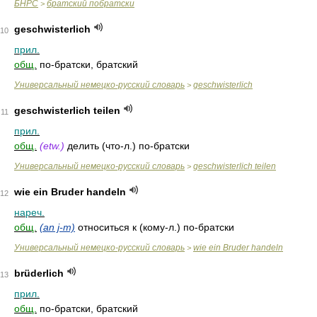
БНРС
братский побратски
>
geschwisterlich
10
прил.
общ.
по-братски, братский
Универсальный немецко-русский словарь
geschwisterlich
>
geschwisterlich teilen
11
прил.
общ.
(etw.)
делить (что-л.) по-братски
Универсальный немецко-русский словарь
geschwisterlich teilen
>
wie ein Bruder handeln
12
нареч.
общ.
(an j-m)
относиться к (кому-л.) по-братски
Универсальный немецко-русский словарь
wie ein Bruder handeln
>
brüderlich
13
прил.
общ.
по-братски, братский