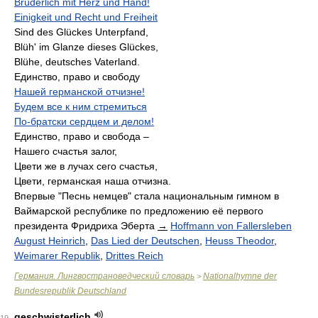
Brüderlich mit Herz und Hand!
Einigkeit und Recht und Freiheit
Sind des Glückes Unterpfand,
Blüh' im Glanze dieses Glückes,
Blühe, deutsches Vaterland.
Единство, право и свободу
Нашей германской отчизне!
Будем все к ним стремиться
По-братски сердцем и делом!
Единство, право и свобода –
Нашего счастья залог,
Цвети же в лучах сего счастья,
Цвети, германская наша отчизна.
Впервые "Песнь немцев" стала национальным гимном в
Ваймарской республике по предложению её первого
президента Фридриха Эберта
→
Hoffmann von Fallersleben
August Heinrich
,
Das Lied der Deutschen
,
Heuss Theodor
,
Weimarer Republik
,
Drittes Reich
Германия. Лингвострановедческий словарь
Nationalhymne der
>
Bundesrepublik Deutschland
geschwisterlich