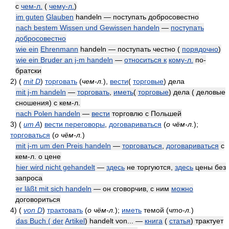
с
чем-л.
(
чему-л.
)
im guten
Glauben
handeln — поступать добросовестно
nach bestem Wissen und Gewissen handeln
—
поступать
добросовестно
wie ein
Ehrenmann
handeln — поступать честно (
порядочно
)
wie ein Bruder an j-m handeln
—
относиться к
кому-л.
по-
братски
2)
(
mit D
)
торговать
(
чем-л.
)
,
вести
(
торговые
) дела
mit j-m handeln
—
торговать
,
иметь
(
торговые
) дела ( деловые
сношения) с кем-л.
nach Polen handeln
—
вести
торговлю с Польшей
3)
(
um A
)
вести переговоры
,
договариваться
(
о чём-л.
)
;
торговаться
(
о чём-л.
)
mit j-m um den Preis handeln
—
торговаться
,
договариваться
с
кем-л. о цене
hier wird nicht gehandelt
—
здесь
не торгуются,
здесь
цены без
запроса
er läßt mit sich handeln
— он сговорчив, с ним
можно
договориться
4)
(
von D
)
трактовать
(
о чём-л.
)
;
иметь
темой
(
что-л.
)
das Buch ( der
Artikel
) handelt von... —
книга
(
статья
) трактует