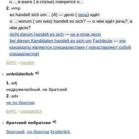
о..., в книге ( в статье) говорится о...
2.
vimp
es handelt sich um... (
A
) — дело (
речь
) идёт
o...; worum ( um was) handelt es sich? — о чём идёт речь?, в
чём дело?
nicht darum handelt es sich
—
не в этом дело
bei diesen Kandidaten handelt es sich um
Fachleute
—
эти
кандидаты являются специалистами ( представляют собой
специалистов)
БНРС
handeln
>
unbrüderlich
8
1.
adj
недружелюбный, не братский
2.
adv
не по-братски
БНРС
unbrüderlich
>
братский побратски
9
братский
,
по-братски
brüderlich