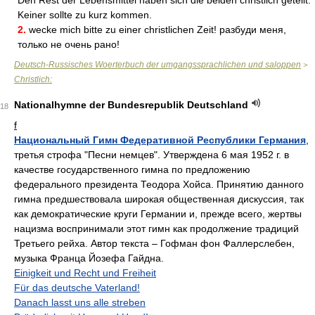
Den Rest der Lebensmittel haben sich die beiden christlich geteilt.
Keiner sollte zu kurz kommen.
2.
wecke mich bitte zu einer christlichen Zeit! разбуди меня,
только не очень рано!
Deutsch-Russisches Woerterbuch der umgangssprachlichen und saloppen
>
Christlich:
Nationalhymne der Bundesrepublik Deutschland
18
f
Национальный Гимн Федеративной Республики Германия
,
третья строфа "Песни немцев". Утверждена 6 мая 1952 г. в
качестве государственного гимна по предложению
федерального президента Теодора Хойса. Принятию данного
гимна предшествовала широкая общественная дискуссия, так
как демократические круги Германии и, прежде всего, жертвы
нацизма воспринимали этот гимн как продолжение традиций
Третьего рейха. Автор текста – Гофман фон Фаллерслебен,
музыка Франца Йозефа Гайдна.
Einigkeit und Recht und Freiheit
Für das deutsche Vaterland!
Danach lasst uns alle streben