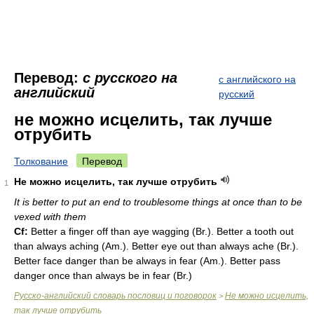
Перевод:
с русского на
с английского на
английский
русский
не можно исцелить, так лучше
отрубить
Толкование
Перевод
Не можно исцелить, так лучше отрубить
1
It is better to put an end to troublesome things at once than to be
vexed with them
Cf:
Better a finger off than aye wagging (
Br.
). Better a tooth out
than always aching (
Am.
). Better eye out than always ache (
Br.
).
Better face danger than be always in fear (
Am.
). Better pass
danger once than always be in fear (
Br.
)
Русско-английский словарь пословиц и поговорок
Не можно исцелить,
>
так лучше отрубить