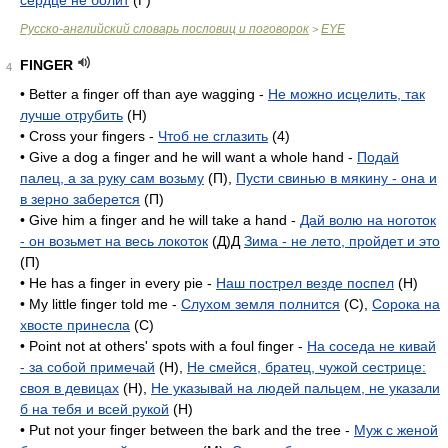
сердце не болит
(Г)
Русско-английский словарь пословиц и поговорок
EYE
>
FINGER
4
• Better a finger off than aye wagging -
Не можно исцелить, так
лучше отрубить
(H)
• Cross your fingers -
Чтоб не сглазить
(4)
• Give a dog a finger and he will want a whole hand -
Подай
палец, а за руку сам возьму
(П),
Пусти свинью в мякину - она и
в зерно заберется
(П)
• Give him a finger and he will take a hand -
Дай волю на ноготок
- он возьмет на весь локоток
(Д)Д
Зима - не лето, пройдет и это
(П)
• He has a finger in every pie -
Наш пострел везде поспел
(H)
• My little finger told me -
Слухом земля полнится
(C),
Сорока на
хвосте принесла
(C)
• Point not at others' spots with a foul finger -
На соседа не кивай
- за собой примечай
(H),
Не смейся, братец, чужой сестрице:
своя в девицах
(H),
Не указывай на людей пальцем, не указали
б на тебя и всей рукой
(H)
• Put not your finger between the bark and the tree -
Муж с женой