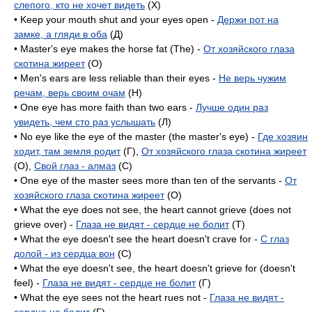
слепого, кто не хочет видеть
(X)
• Keep your mouth shut and your eyes open -
Держи рот на
замке, а гляди в оба
(Д)
• Master's eye makes the horse fat (The) -
От хозяйского глаза
скотина жиреет
(O)
• Men's ears are less reliable than their eyes -
Не верь чужим
речам, верь своим очам
(H)
• One eye has more faith than two ears -
Лучше один раз
увидеть, чем сто раз услышать
(Л)
• No eye like the eye of the master (the master's eye) -
Где хозяин
ходит, там земля родит
(Г),
От хозяйского глаза скотина жиреет
(O),
Свой глаз - алмаз
(C)
• One eye of the master sees more than ten of the servants -
От
хозяйского глаза скотина жиреет
(O)
• What the eye does not see, the heart cannot grieve (does not
grieve over) -
Глаза не видят - сердце не болит
(T)
• What the eye doesn't see the heart doesn't crave for -
С глаз
долой - из сердца вон
(C)
• What the eye doesn't see, the heart doesn't grieve for (doesn't
feel) -
Глаза не видят - сердце не болит
(Г)
• What the eye sees not the heart rues not -
Глаза не видят -