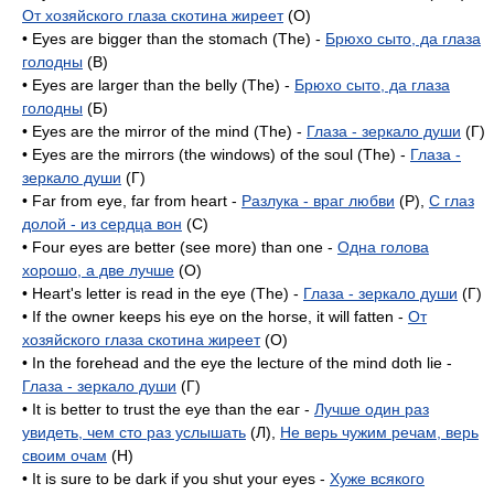
От хозяйского глаза скотина жиреет
(O)
• Eyes are bigger than the stomach (The) -
Брюхо сыто, да глаза
голодны
(B)
• Eyes are larger than the belly (The) -
Брюхо сыто, да глаза
голодны
(Б)
• Eyes are the mirror of the mind (The) -
Глаза - зеркало души
(Г)
• Eyes are the mirrors (the windows) of the soul (The) -
Глаза -
зеркало души
(Г)
• Far from eye, far from heart -
Разлука - враг любви
(P),
С глаз
долой - из сердца вон
(C)
• Four eyes are better (see more) than one -
Одна голова
хорошо, а две лучше
(O)
• Heart's letter is read in the eye (The) -
Глаза - зеркало души
(Г)
• If the owner keeps his eye on the horse, it will fatten -
От
хозяйского глаза скотина жиреет
(O)
• In the forehead and the eye the lecture of the mind doth lie -
Глаза - зеркало души
(Г)
• It is better to trust the eye than the еаг -
Лучше один раз
увидеть, чем сто раз услышать
(Л),
Не верь чужим речам, верь
своим очам
(H)
• It is sure to be dark if you shut your eyes -
Хуже всякого