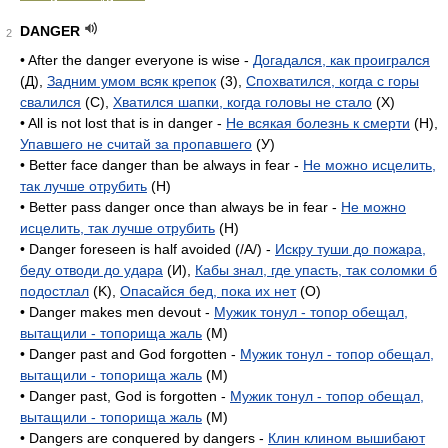
DANGER
2
• After the danger everyone is wise -
Догадался, как проигрался
(Д),
Задним умом всяк крепок
(3),
Спохватился, когда с горы
свалился
(C),
Хватился шапки, когда головы не стало
(X)
• All is not lost that is in danger -
Не всякая болезнь к смерти
(H),
Упавшего не считай за пропавшего
(У)
• Better face danger than be always in fear -
Не можно исцелить,
так лучше отрубить
(H)
• Better pass danger once than always be in fear -
Не можно
исцелить, так лучше отрубить
(H)
• Danger foreseen is half avoided (/A/) -
Искру туши до пожара,
беду отводи до удара
(И),
Кабы знал, где упасть, так соломки б
подостлал
(K),
Опасайся бед, пока их нет
(O)
• Danger makes men devout -
Мужик тонул - топор обещал,
вытащили - топорища жаль
(M)
• Danger past and God forgotten -
Мужик тонул - топор обещал,
вытащили - топорища жаль
(M)
• Danger past, God is forgotten -
Мужик тонул - топор обещал,
вытащили - топорища жаль
(M)
• Dangers are conquered by dangers -
Клин клином вышибают