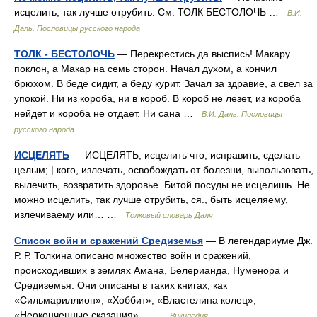
исцелить, так лучше отрубить. См. ТОЛК БЕСТОЛОЧЬ …
В.И.
Даль. Пословицы русского народа
ТОЛК - БЕСТОЛОЧЬ
— Перекрестись да выспись! Макару
поклон, а Макар на семь сторон. Начал духом, а кончил
брюхом. В беде сидит, а беду курит. Зачал за здравие, а свел за
упокой. Ни из короба, ни в короб. В короб не лезет, из короба
нейдет и короба не отдает. Ни сана …
В.И. Даль. Пословицы
русского народа
ИСЦЕЛЯТЬ
— ИСЦЕЛЯТЬ, исцелить что, исправить, сделать
целым; | кого, излечать, освобождать от болезни, выпользовать,
вылечить, возвратить здоровье. Битой посуды не исцелишь. Не
можно исцелить, так лучше отрубить, ся., быть исцеляему,
излечиваему или… …
Толковый словарь Даля
Список войн и сражений Средиземья
— В легендариуме Дж.
Р. Р. Толкина описано множество войн и сражений,
происходивших в землях Амана, Белерианда, Нуменора и
Средиземья. Они описаны в таких книгах, как
«Сильмариллион», «Хоббит», «Властелина колец»,
«Неоконченные сказания»… …
Википедия