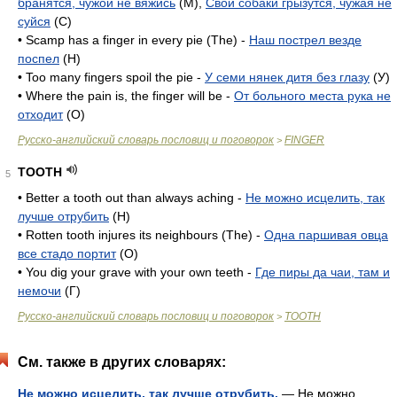
бранятся, чужой не вяжись
(M),
Свои собаки грызутся, чужая не
суйся
(C)
• Scamp has a finger in every pie (The) -
Наш пострел везде
поспел
(H)
• Too many fingers spoil the pie -
У семи нянек дитя без глазу
(У)
• Where the pain is, the finger will be -
От больного места рука не
отходит
(O)
Русско-английский словарь пословиц и поговорок
FINGER
>
TOOTH
5
• Better a tooth out than always aching -
Не можно исцелить, так
лучше отрубить
(H)
• Rotten tooth injures its neighbours (The) -
Одна паршивая овца
все стадо портит
(O)
• You dig your grave with your own teeth -
Где пиры да чаи, там и
немочи
(Г)
Русско-английский словарь пословиц и поговорок
TOOTH
>
См. также в других словарях:
Не можно исцелить, так лучше отрубить.
— Не можно