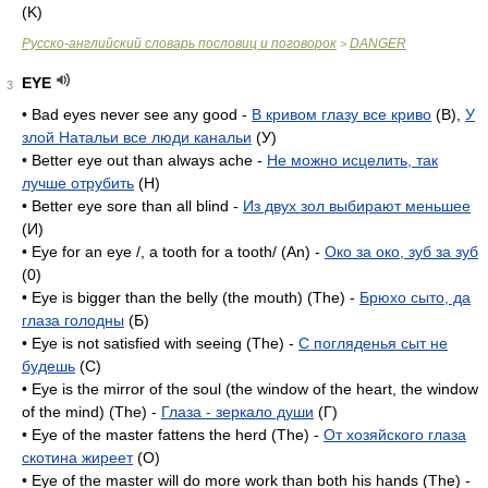
(K)
Русско-английский словарь пословиц и поговорок
DANGER
>
EYE
3
• Bad eyes never see any good -
В кривом глазу все криво
(B),
У
злой Натальи все люди канальи
(У)
• Better eye out than always ache -
Не можно исцелить, так
лучше отрубить
(H)
• Better eye sore than all blind -
Из двух зол выбирают меньшее
(И)
• Eye for an eye /, a tooth for a tooth/ (An) -
Око за око, зуб за зуб
(0)
• Eye is bigger than the belly (the mouth) (The) -
Брюхо сыто, да
глаза голодны
(Б)
• Eye is not satisfied with seeing (The) -
С погляденья сыт не
будешь
(C)
• Eye is the mirror of the soul (the window of the heart, the window
of the mind) (The) -
Глаза - зеркало души
(Г)
• Eye of the master fattens the herd (The) -
От хозяйского глаза
скотина жиреет
(O)
• Eye of the master will do more work than both his hands (The) -