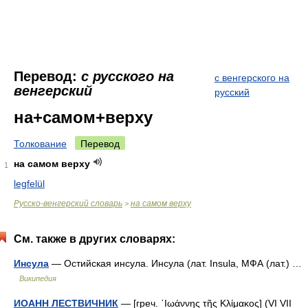
Перевод:
с русского на
с венгерского на
венгерский
русский
на+самом+верху
Толкование
Перевод
на самом верху
1
legfelül
Русско-венгерский словарь
на самом верху
>
См. также в других словарях:
Инсула
— Остийская инсула. Инсула (лат. Insula, МФА (лат.) …
Википедия
ИОАНН ЛЕСТВИЧНИК
— [греч. ᾿Ιωάννης τῆς Κλίμακος] (VI VII