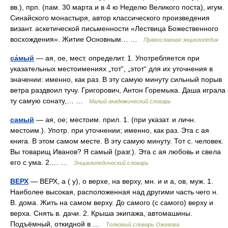
вв.), прп. (пам. 30 марта и в 4 ю Неделю Великого поста), игум.
Синайского монастыря, автор классического произведения
визант. аскетической письменности «Лествица Божественного
восхождения». Житие Основным… …
Православная энциклопедия
са́мый
— ая, ое, мест. определит. 1. Употребляется при
указательных местоимениях „тот“, „этот“ для их уточнения в
значении: именно, как раз. В эту самую минуту сильный порыв
ветра раздвоил тучу. Григорович, Антон Горемыка. Даша играла
ту самую сонату,… …
Малый академический словарь
самый
— ая, ое; местоим. прил. 1. (при указат. и личн.
местоим.). Употр. при уточнении; именно, как раз. Эта с ая
книга. В этом самом месте. В эту самую минуту. Тот с. человек.
Вы товарищ Иванов? Я самый (разг.). Эта с ая любовь и свела
его с ума. 2.… …
Энциклопедический словарь
ВЕРХ
— ВЕРХ, а ( у), о верхе, на верху, мн. и и а, ов, муж. 1.
Наиболее высокая, расположенная над другими часть чего н.
В. дома. Жить на самом верху. До самого (с самого) верху и
верха. Снять в. дачи. 2. Крыша экипажа, автомашины.
Подъёмный, откидной в …
Толковый словарь Ожегова