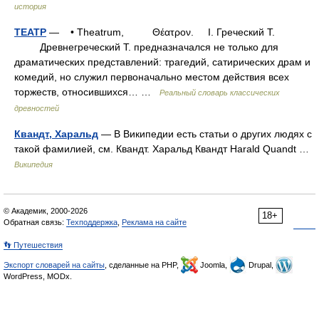
история
ТЕАТР
— • Theatrum, Θέατρον. I. Греческий Т.
Древнегреческий T. предназначался не только для
драматических представлений: трагедий, сатирических драм и
комедий, но служил первоначально местом действия всех
торжеств, относившихся… …
Реальный словарь классических
древностей
Квандт, Харальд
— В Википедии есть статьи о других людях с
такой фамилией, см. Квандт. Харальд Квандт Harald Quandt …
Википедия
© Академик, 2000-2026
18+
Обратная связь:
Техподдержка
,
Реклама на сайте
👣 Путешествия
Экспорт словарей на сайты
, сделанные на PHP,
Joomla,
Drupal,
WordPress, MODx.