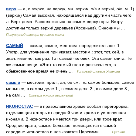
верх
— а, о ве/рхе, на верху/, мн. верхи/, о/в и верха/, о/в, м. 1)
(верхи/) Самая высокая, находящаяся над другими часть чего
л. Верх дома. Расположиться на самом верху горы. Ветру
доступны только верхи/ деревьев (Арсеньев). Синонимы …
Популярный словарь русского языка
САМЫЙ
— самая, самое, местоим. определительное. 1.
Употр. для уточнения при указат. местоим.: этот, тот, сей, в
знач. именно, как раз. Тот самый человек. Эта самая книга. Те
же самые вещи. «Этот то самый гнев и развязал его, в
обыкновенное время не очень …
Толковый словарь Ушакова
самый
— местоим. прил.; ая, ое см. тж. самое большее, самое
меньшее, в самом деле 1., в самом деле 2., в самом деле 3.,
на сам …
Словарь многих выражений
ИКОНОСТАС
— в православном храме особая перегородка,
отделяющая алтарь от средней части храма и уставленная
иконами. В иконостасе имеются три двери, или трое врат.
Средние врата, самые большие, помещаются в самой
середине иконостаса и называются Царскими… …
Русская