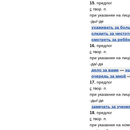
15
.
предлог
с
твор
.
п
.
при
указании
на
лиц
-
ды
/-
де
ухаживать
за
бол
следить
за
чистот
смотреть
за
ребён
16
.
предлог
с
твор
.
п
.
при
указании
на
лиц
-
да
/-
дә
дело
за
вами
—
э
очередь
за
мной
17
.
предлог
с
твор
.
п
.
при
указании
на
лиц
-
ды
/-
де
замечать
за
учени
18
.
предлог
с
твор
.
п
.
при
указании
на
ном