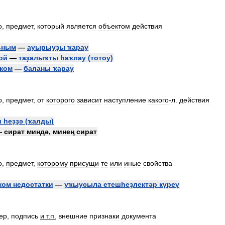
о
,
предмет
,
который
является
объектом
действия
ьным
—
ауырыуҙы
ҡарау
ой
—
таҙалыҡты
һаҡлау
(
тотоу
)
ком
—
баланы
ҡарау
о
,
предмет
,
от
которого
зависит
наступление
какого
-
л
.
действия
ш
һеҙҙә
(
ҡалды
)
—
сират
миндә
,
минең
сират
о
,
предмет
,
которому
присущи
те
или
иные
свойства
ком
недостатки
—
уҡыусыла
етешһеҙлектәр
күреү
ер
,
подпись
и
т
.
п
.
внешние
признаки
документа