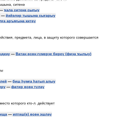
ышына
,
ситенә
—
ҡала
ситенә
сығыу
—
йәйәләр
тышына
сығарыу
лға
аръяғына
китеү
ействия
,
предмета
,
лица
,
в
защиту
которого
совершается
одину
—
Ватан
өсөн
ғүмерҙе
биреү
(
фиҙа
ҡылыу
)
ны
лей
—
биш
һумға
һатып
алыу
иру
—
фатир
өсөн
түләү
место
которого
кто
-
л
.
действует
рища
—
иптәш
(
е
)
өсөн
эшләү