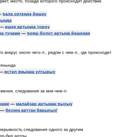
дмет
,
место
,
позади
которого
происходит
действие
—
ҡала
ситендә
йәшәү
тында
—
ишек
артында
тороу
за
тучами
—
ҡояш
болот
артына
йәшенде
то
вокруг
,
около
чего
-
л
.,
рядом
с
чем
-
л
.,
где
происходит
,
янында
—
өҫтәл
янында
ултырыу
ижения
,
следования
за
кем
-
чем
-
л
.
ками
—
малайҙар
артынан
ҡыуыу
—
беҙҙең
арттан
барығыҙ
!
рерывность
следования
одного
за
другим
ер
-
бер
артлы