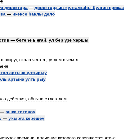
ән
ью
директора
—
директорҙың
ҡултамғаһы
булған
приказ
два
—
икенсе
һанлы
дело
отив
—
бөтәһе
ыңғай
,
ул
бер
үҙе
ҡаршы
то
вокруг
,
около
чего
-
л
.,
рядом
с
чем
-
л
.
һенә
ҫтәл
артына
ултырыу
уль
артына
ултырыу
ало
действия
,
обычно
с
глаголом
—
эшкә
тотоноу
у
—
уҡырға
керешеү
межуток
времени
,
в
течение
которого
совершается
что
-
л
.