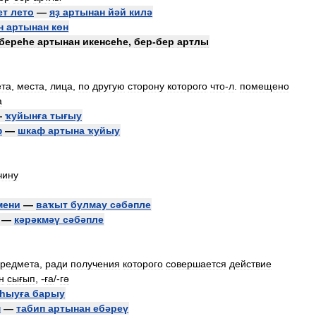
ет
лето
—
яҙ
артынан
йәй
килә
н
артынан
көн
береһе
артынан
икенсеһе
,
бер
-
бер
артлы
та
,
места
,
лица
,
по
другую
сторону
которого
что
-
л
.
помещено
а
—
ҡуйынға
тығыу
ф
—
шкаф
артына
ҡуйыу
чину
мени
—
ваҡыт
булмау
сәбәпле
—
кәрәкмәү
сәбәпле
редмета
,
ради
получения
которого
совершается
действие
н
сығып
, -
ға
/-
гә
һыуға
барыу
м
—
табип
артынан
ебәреү