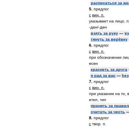
расписаться
за
же
5
.
предлог
с
вин
.
п
.
указывает
на
лицо
,
п
-
дан
/-
дән
взять
за
руку
—
ҡ
тянуть
за
верёвку
6
.
предлог
с
вин
.
п
.
при
обозначении
ли
өсөн
краснеть
за
друга
я
рад
за
вас
—
һеҙ
7
.
предлог
с
вин
.
п
.
при
указании
на
то
,
итеп
,
тип
принять
за
прави
считать
за
честь
8
.
предлог
с
твор
.
п
.