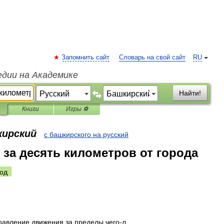
Запомнить сайт
Словарь на свой сайт
RU
едии на Академике
Найти!
Книги
Игры ⚽
кирский
с башкирского на русский
 за десять километров от города
од
равление
движения
за
пределы
чего
-
л
.