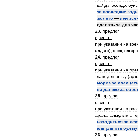
-
да
/-
дә
,
эсендә
,
буй
за
последние
год
за
лето
—
йәй
эсе
сделать
за
два
ча
23
.
предлог
.
с
вин
.
п
.
при
указании
на
вре
алда
(
н
),
элек
,
элгәре
24
.
предлог
с
вин
.
п
.
при
указании
на
пре
-
дан
/-
дән
ашыу
(
арт
мороз
за
двадцат
ей
далеко
за
соро
25
.
предлог
с
вин
.
п
.
при
указании
на
рас
арала
,
алыҫлыҡта
,
е
находиться
за
дес
алыҫлыҡта
булыу
26
.
предлог