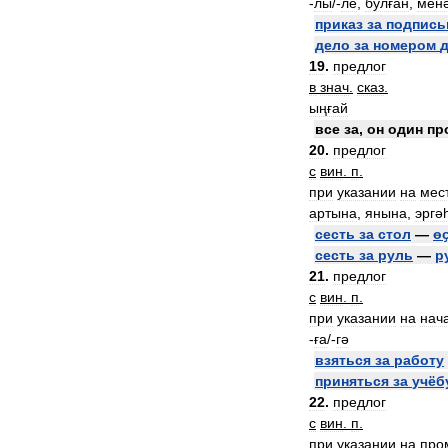
-
лы
/-
ле
,
булған
,
мен
приказ
за
подпис
дело
за
номером
19
.
предлог
в
знач
.
сказ
.
ыңғай
все
за
,
он
один
пр
20
.
предлог
с
вин
.
п
.
при
указании
на
мес
артына
,
янына
,
эргә
сесть
за
стол
—
ө
сесть
за
руль
—
р
21
.
предлог
с
вин
.
п
.
при
указании
на
нач
-
ға
/-
гә
взяться
за
работу
приняться
за
учёб
22
.
предлог
с
вин
.
п
.
при
указании
на
про