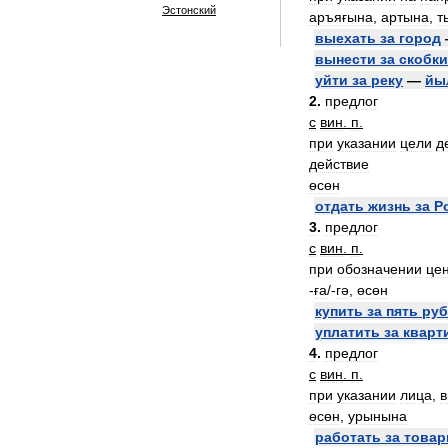
Эстонский
аръяғына
,
артына
,
т
выехать
за
город
вынести
за
скобки
уйти
за
реку
—
йы
2
.
предлог
с
вин
.
п
.
при
указании
цели
д
действие
өсөн
отдать
жизнь
за
Р
3
.
предлог
с
вин
.
п
.
при
обозначении
це
-
ға
/-
гә
,
өсөн
купить
за
пять
руб
уплатить
за
кварт
4
.
предлог
с
вин
.
п
.
при
указании
лица
,
в
өсөн
,
урынына
работать
за
това