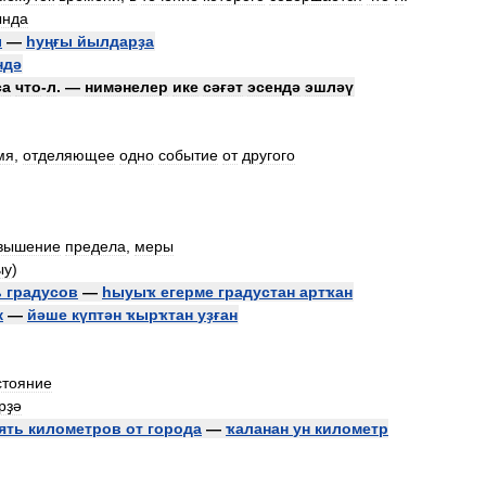
ында
ы
—
һуңғы
йылдарҙа
ндә
са
что
-
л
. —
нимәнелер
ике
сәғәт
эсендә
эшләү
мя
,
отделяющее
одно
событие
от
другого
вышение
предела
,
меры
ыу
)
ь
градусов
—
һыуыҡ
егерме
градустан
артҡан
к
—
йәше
күптән
ҡырҡтан
уҙған
стояние
рҙә
ять
километров
от
города
—
ҡаланан
ун
километр