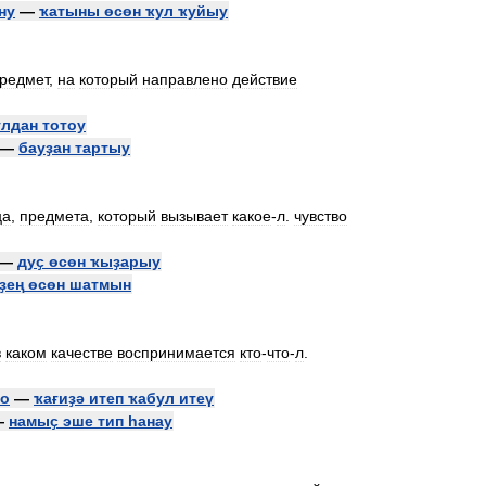
ну
—
ҡатыны
өсөн
ҡул
ҡуйыу
редмет
,
на
который
направлено
действие
улдан
тотоу
—
бауҙан
тартыу
ца
,
предмета
,
который
вызывает
какое
-
л
.
чувство
—
дуҫ
өсөн
ҡыҙарыу
ҙең
өсөн
шатмын
в
каком
качестве
воспринимается
кто
-
что
-
л
.
ло
—
ҡағиҙә
итеп
ҡабул
итеү
—
намыҫ
эше
тип
һанау