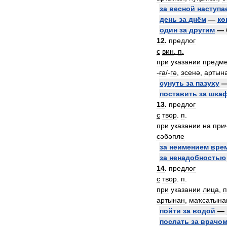
за
весной
наступа
день
за
днём
—
кө
один
за
другим
—
12
.
предлог
с
вин
.
п
.
при
указании
предме
-
ға
/-
гә
,
эсенә
,
артын
сунуть
за
пазуху
поставить
за
шка
13
.
предлог
с
твор
.
п
.
при
указании
на
при
сәбәпле
за
неимением
вре
за
ненадобностью
14
.
предлог
с
твор
.
п
.
при
указании
лица
,
п
артынан
,
маҡсатына
пойти
за
водой
—
послать
за
врачо