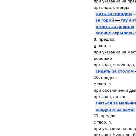
при
указании
на
пре
артында
,
ситендә
жить
за
городом
за
горой
—
тау
ар
стоять
за
дверью
солнце
скрылось
9
.
предлог
.
с
твор
.
п
.
при
указании
на
мес
действие
артында
,
эргәһендә
сидеть
за
столом
10
.
предлог
.
с
твор
.
п
.
при
обозначении
дв
артынан
,
арттан
гнаться
за
мальчи
следуйте
за
нами
!
11
.
предлог
с
твор
.
п
.
при
указании
на
неп
артынан
,
һуңынан
,
б