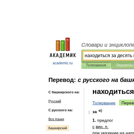
Словари и энциклоп
academic.ru
Толкования
Переводы
Перевод:
с русского на баш
находиться
С башкирского на:
Русский
Толкование
Перев
С русского на:
за
1
Все языки
1
.
предлог
с
вин
.
п
.
Башкирский
при
указании
на
нап