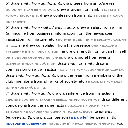
5)
draw smth. from smth., smb.
draw tears from smb.'s eyes
исторгнуть слезы у кого-л.;
draw a groan from smb.
заставить
кого-л. застонать;
draw a confession from smb.
вырвать у кого-л.
признание
6)
draw smth. from /within/ smth., smb.
draw a salary from a firm
(an income from business, information from the newspaper.
inspiration from nature, etc.)
получать зарплату в какой-л. фирме
и т.д.
., she drew consolation from his presence
она находила
утешение в его присутствии;
he drew strength from within himself
он в самом себе черпал силы;
draw a moral from events
извлекать урок из событий;
draw smth. on smth.
draw a
commission on a transaction
получить комиссионные за сделку;
draw smb. from smth., smb.
draw the team from members of the
club
(members from all ranks of society, etc.)
набирать команду
из членов клуба и т.д.
7)
draw smth. from smth.
draw an inference from his actions
сделать соответствующий вывод из его поступков;
draw different
conclusions from the same facts
приходить к различным
выводам на основании одних и тех же фактов;
draw smth.
between smth.
draw a comparison
(a parallel)
between smth.
проводить сравнение
(параллель)
между чем-то и чем-то;
you