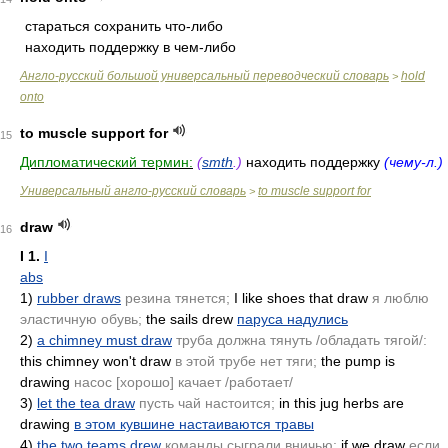
стараться сохранить что-либо
находить поддержку в чем-либо
Англо-русский большой универсальный переводческий словарь
hold
>
onto
to muscle support for
15
Дипломатический термин:
(
smth
.)
находить поддержку
(чему-л.)
Универсальный англо-русский словарь
to muscle support for
>
draw
16
I
1.
I
abs
1)
rubber draws
резина тянется;
I like shoes that draw
я люблю
эластичную обувь;
the sails drew
паруса надулись
2)
a chimney must draw
труба должна тянуть /обладать тягой/:
this chimney won't draw
в этой трубе нет тяги;
the pump is
drawing
насос [хорошо] качает /работает/
3)
let the tea draw
пусть чай настоится;
in this jug herbs are
drawing
в этом кувшине настаиваются травы
4)
the two teams drew
команды сыграли вничью;
if we draw
если