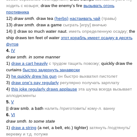
ходить с козыря;
draw the enemy's fire
вызывать огонь
противника
12)
draw smth.
draw tea
(herbs)
настаивать чай
(травы)
13)
draw smth.
draw a game
сыграть [игру] вничью
14)
|| draw so much water naut.
иметь определенную осадку;
the
ship draws ten feet of water
этот корабль имеет осадку в десять
футов
4.
IV
draw smth. in some manner
1)
draw a cart heavily
с трудом тащить повозку;
quickly draw the
curtains
быстро задернуть занавески
2)
he quickly drew his gun
он быстро выхватил пистолет
3)
draw one's pay regularly
регулярно получать зарплату
4)
this joke regularly draws applause
эта шутка всегда вызывает
аплодисменты
5.
V
|| draw smb. a bath
налить /приготовить/ кому-л. ванну
6.
VI
draw smth. to some state
1)
draw a string
(a net, a belt, etc.)
tighter)
затянуть /подтянуть/
веревку и т.д. потуже