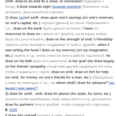
smth.
draw to an end /to a close, to conclusion/
подходить к
концу;
it drew towards night
(towards evening)
близилась ночь,
вечерело, день клонился к вечеру
2)
draw
(up)
on smth.
draw upon one's savings
(on one's reserves,
on one's capital, etc.)
черпать [деньги] из своих сбережений и
т.д.
.; draw on the bank
брать деньги из банка;
I have
по
resources to draw on
у меня нет средств, на которые можно
было бы рассчитывать;
draw on the strength of smb.'s friendship
черпать силы /находить поддержку/ в чьей-л. дружбе;
when 1
was writing the book I drew on my memory
(on my imagination,
etc.)
память и т.д. очень помогла мне в работе над книгой;
he
drew on his faith
вера его укрепляла;
in her grief she drew largely
on her friends' sympathy
сочувствие друзей придавало ей силы,
чтобы справиться с горем:
draw on smb.
draw on him for help
(on smb. for money, on one's friends for a loan, etc.)
обращаться
к нему за помощью и т.д.
.:
он
whom shall I draw for advance?
кто
выдаст мне аванс?
3)
draw for smth., smb.
draw for places
(for seats, for turns, etc.)
решать путем жеребьевки, кому какое место и т.д. достанется;
draw for partners
тянуть жребий, чтобы определить партнера
9.
XVIII
|| draw into oneself
уходить в себя, замыкаться