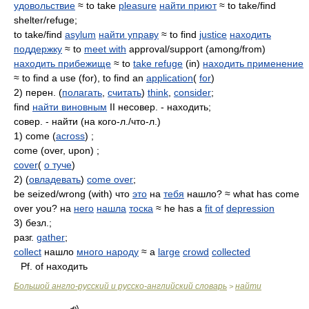
удовольствие
≈ to take
pleasure
найти приют
≈ to take/find
shelter/refuge;
to take/find
asylum
найти управу
≈ to find
justice
находить
поддержку
≈ to
meet with
approval/support (among/from)
находить прибежище
≈ to
take refuge
(in)
находить применение
≈ to find a use (for), to find an
application
(
for
)
2) перен. (
полагать
,
считать
)
think
,
consider
;
find
найти виновным
II несовер. - находить;
совер. - найти (на кого-л./что-л.)
1) come (
across
) ;
come (over, upon) ;
cover
(
о туче
)
2) (
овладевать
)
come over
;
be seized/wrong (with) что
это
на
тебя
нашло? ≈ what has come
over you? на
него
нашла
тоска
≈ he has a
fit of
depression
3) безл.;
разг.
gather
;
collect
нашло
много народу
≈ a
large
crowd
collected
Pf. of находить
Большой англо-русский и русско-английский словарь
найти
>