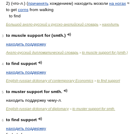
2) (что-л.) (
причинять
хождением) находить мозоли
на ногах
≈
to get
corns
from walking
to find
Большой англо-русский и русско-английский словарь
находить
>
to muscle support for (smth.)
3
находить поддержку
Англо-русский дипломатический словарь
to muscle support for (smth.)
>
to find support
4
находить поддержку
English-russian dctionary of contemporary Economics
to find support
>
to muster support for smth.
5
находить поддержку чему-л.
English-russian dctionary of diplomacy
to muster support for smth.
>
to find support
6
находить поддержку