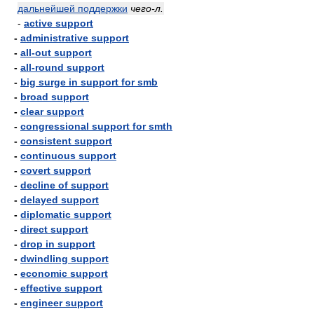
дальнейшей поддержки
чего-л.
-
active support
-
administrative support
-
all-out support
-
all-round support
-
big surge in support for smb
-
broad support
-
clear support
-
congressional support for smth
-
consistent support
-
continuous support
-
covert support
-
decline of support
-
delayed support
-
diplomatic support
-
direct support
-
drop in support
-
dwindling support
-
economic support
-
effective support
-
engineer support