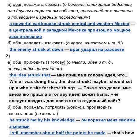
а)
общ.
поражать, сражать
(
о болезни, стихийном бедствии
или другом неприятном событии, произошедшем внезапно
и приведшем к вредным последствиям
)
a powerful earthquake struck central and western Mexico
—
в центральной и западной Мексике произошло мощное
землетрясение
б)
общ.
нападать, атаковать
(
о враге, животном и т. д.
)
the enemy struck at dawn
—
враг ударил на рассвете
3)
а)
общ.
приходить (в голову)
(
о мысли, идее и т. д.,
появившейся неожиданно
)
the idea struck that
— мне пришла в голову идея, что...
While I was doing that, the idea struck: maybe I should set
up a whole site for these things. — Пока я это делал, мне
внезапно пришла в голову идея: может быть, мне
следует создать для всего этого отдельный сайт?
б)
общ.
поражать, потрясать
(
кого-л.
)
, производить
впечатление
(
на кого-л.
)
he struck me by his knowledge
—
он поразил меня своими
знаниями
I still remember about half the points he made
— that's how