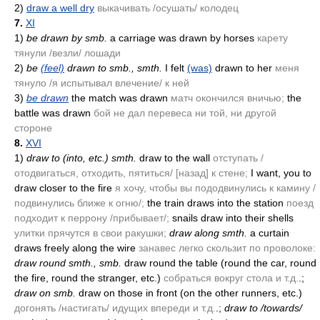
2)
draw a well dry
выкачивать /осушать/ колодец
7.
XI
1)
be drawn by smb.
a carriage was drawn by horses
карету
тянули /везли/ лошади
2)
be
(feel)
drawn to smb., smth.
I felt
(was)
drawn to her
меня
тянуло /я испытывал влечение/ к ней
3)
be drawn
the match was drawn
матч окончился вничью;
the
battle was drawn
бой не дал перевеса ни той, ни другой
стороне
8.
XVI
1)
draw to
(into, etc.)
smth.
draw to the wall
отступать /
отодвигаться, отходить, пятиться/ [назад] к стене;
I want, you to
draw closer to the fire
я хочу, чтобы вы пододвинулись к камину /
подвинулись ближе к огню/;
the train draws into the station
поезд
подходит к перрону /прибывает/;
snails draw into their shells
улитки прячутся в свои ракушки;
draw along smth.
a curtain
draws freely along the wire
занавес легко скользит по проволоке:
draw round smth., smb.
draw round the table
(round the car, round
the fire, round the stranger, etc.)
собраться вокруг стола и т.д.
.;
draw on smb.
draw on those in front
(on the other runners, etc.)
догонять /настигать/ идущих впереди и т.д.
.;
draw to /towards/