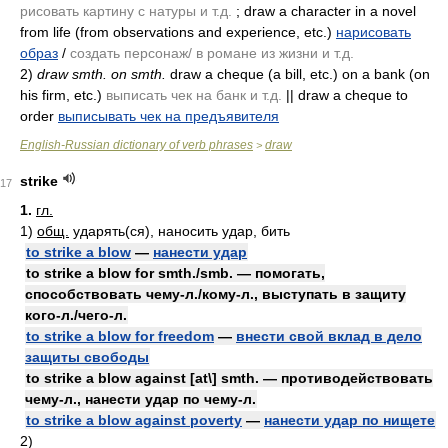
рисовать картину с натуры и т.д.
; draw a character in a novel
from life
(from observations and experience, etc.)
нарисовать
образ
/
создать персонаж/ в романе из жизни и т.д.
2)
draw smth. on smth.
draw a cheque
(a bill, etc.)
on a bank
(on
his firm, etc.)
выписать чек на банк и т.д.
|| draw a cheque to
order
выписывать чек на предъявителя
English-Russian dictionary of verb phrases
draw
>
strike
17
1.
гл.
1)
общ.
ударять(ся), наносить удар, бить
to strike a blow
—
нанести удар
to strike a blow for smth./smb. — помогать,
способствовать чему-л./кому-л., выступать в защиту
кого-л./чего-л.
to strike a blow for freedom
—
внести свой вклад в дело
защиты свободы
to strike a blow against [at\] smth. — противодействовать
чему-л., нанести удар по чему-л.
to strike a blow against poverty
—
нанести удар по нищете
2)