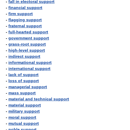
-
fall in electoral support
-
financial support
-
firm support
-
flagging support
-
fraternal support
-
full-hearted support
-
government support
-
grass-root support
-
high-level support
-
indirect support
-
informational support
-
international support
-
lack of support
-
loss of support
-
managerial support
-
mass support
-
material and technical support
-
material support
-
military support
-
moral support
-
mutual support
-
noble support