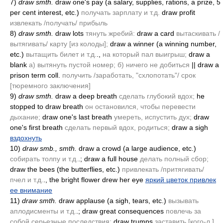
7)
draw smth.
draw one's pay
(a salary, supplies, rations, a prize, 5
per cent interest, etc.)
получать зарплату и т.д.
draw profit
извлекать /получать/ прибыль
8)
draw smth.
draw lots
тянуть жребий:
draw a card
вытаскивать /
вытягивать/ карту [из колоды];
draw a winner
(a winning number,
etc.)
вытащить билет и т.д.
.,
на который пал выигрыш;
draw a
blank
а) вытянуть пустой номер; б) ничего не добиться
|| draw a
prison term coll.
получить /заработать, "схлопотать"/ срок
[тюремного заключения]
9)
draw smth.
draw a deep breath
сделать глубокий вдох;
he
stopped to draw breath
он остановился, чтобы перевести
дыхание;
draw one's last breath
умереть, испустить дух;
draw
one's first breath
сделать первый вдох, родиться;
draw a sigh
вздохнуть
10)
draw smb., smth.
draw a crowd
(a large audience, etc.)
собирать толпу и т.д.
.; draw a full house
делать полный сбор;
draw the bees
(the butterflies, etc.)
привлекать /притягивать/
пчел и т.д.
., the bright flower drew her eye
яркий цветок привлек
ее внимание
11)
draw smth.
draw applause
(a sigh, tears, etc.)
вызывать
аплодисменты и т.д.
.; draw great consequences
повлечь за
собой серьезные последствия;
draw trumps
заставить [кого-л.]