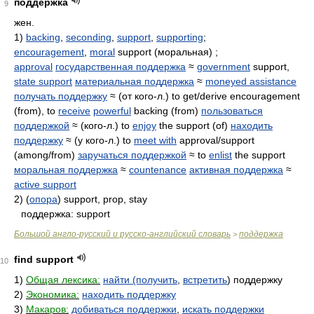
поддержка
9
жен.
1)
backing
,
seconding
,
support
,
supporting
;
encouragement
,
moral
support (моральная) ;
approval
государственная поддержка
≈
government
support,
state support
материальная поддержка
≈
moneyed assistance
получать поддержку
≈ (от кого-л.) to get/derive encouragement
(from), to
receive
powerful
backing (from)
пользоваться
поддержкой
≈ (кого-л.) to
enjoy
the support (of)
находить
поддержку
≈ (у кого-л.) to
meet with
approval/support
(among/from)
заручаться поддержкой
≈ to
enlist
the support
моральная поддержка
≈
countenance
активная поддержка
≈
active support
2) (
опора
) support, prop, stay
поддержка: support
Большой англо-русский и русско-английский словарь
поддержка
>
find support
10
1)
Общая лексика:
найти (получить
,
встретить
) поддержку
2)
Экономика:
находить поддержку
3)
Макаров:
добиваться поддержки
,
искать поддержки