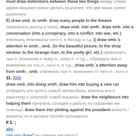
must draw distinctions between these two things
между этими
двумя вещами нужно делать различие, эти две вещи нужно
различать
8)
draw smb. to smth.
draw many people to the theatre
привлекать массы в театр;
draw smb. into smth.
draw smb. into a
conversation
(into a conspiracy, into a conflict, into war, etc.)
втягивать /вовлекать/ кого-л. в беседу и т.д.
|| draw smb.'s
attention to smth., smb.
(to the beautiful picture, to the shop
window, to the strange man, to the pretty girl, etc.)
привлекать
чье-л. внимание к чему-л., кому-л. и т.д.
.,
обращать чье-л.
внимание на что-л., кого-л. и т.д.
.; draw smb.'s attention away
from smth., smb.
отвлекать чье-л. внимание от чего-л., кого-л.
11.
XXII
draw smb. into doing smth.
draw him into buying a new car
уговорить его купить новый автомобиль; вовлечь его в
авантюру с покупкой новой машины;
draw the neighbours into
helping them
привлечь соседей к работе по оказанию им
помощи;
draw them into plotting against the president
втянуть /
вовлечь/ их в заговор против президента
II
1.
I
abs
can you draw?
вы умеете рисовать?