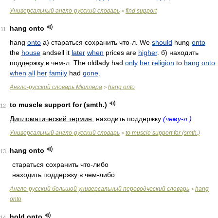
Универсальный англо-русский словарь
find support
>
hang onto
11
hang
onto
а) стараться сохранить что-л. We
should
hung
onto
the
house
andsell it
later
when
prices are
higher
. б) находить
поддержку в чем-л. The oldlady had
only
her
religion
to
hang
onto
when
all
her
family
had
gone
.
Англо-русский словарь Мюллера
hang onto
>
to muscle support for (smth.)
12
Дипломатический термин:
находить поддержку
(чему-л.)
Универсальный англо-русский словарь
to muscle support for (smth.)
>
hang onto
13
стараться сохранить что-либо
находить поддержку в чем-либо
Англо-русский большой универсальный переводческий словарь
hang
>
onto
hold onto
14