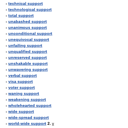
-
technical support
-
technological support
-
total support
-
unabashed support
-
unanimous support
-
unconditional support
-
unequivocal support
-
unfailing support
-
unqualified support
-
unreserved support
-
unshakable support
-
unwavering support
-
verbal support
-
visa support
-
voter support
-
waning support
-
weakening support
-
wholehearted support
-
wide support
-
wide-spread support
-
world-wide support
2.
v