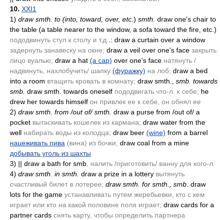
10.
XXI1
1)
draw smth. to
(into, toward, over, etc.
)
smth.
draw one's chair to
the table
(a table nearer to the window, a sofa toward the fire, etc.)
пододвинуть стул к столу и т.д.
.: draw a curtain over a window
задернуть занавеску на окне;
draw a veil over one's face
закрыть
лицо вуалью;
draw a hat
(a cap)
over one's face
натянуть /
надвинуть, нахлобучить/ шапку
(фуражку)
на лоб;
draw a bed
into a room
втащить кровать в комнату;
draw smth.,
smb. towards
smb.
draw smth. towards oneself
пододвигать что-л. к себе;
he
drew her towards himself
он привлек ее к себе, он обнял ее
2)
draw smth. from /out of/ smth.
draw a purse from /out of/ a
pocket
вытаскивать кошелек из кармана;
draw water from the
well
набирать воды из колодца;
draw beer
(wine)
from a barrel
нацеживать пива
(вина)
из бочки;
draw coal from a mine
добывать уголь из шахты
3)
|| draw a bath for smb.
налить /приготовить/ ванну для кого-л.
4)
draw smth. in smth.
draw a prize in a lottery
вытянуть
счастливый билет в лотерее;
draw smth. for smth., smb.
draw
lots for the game
устанавливать путем жеребьевки, кто с кем
играет или кто на какой половине поля играет;
draw cards for a
partner cards
снять карту, чтобы определить партнера