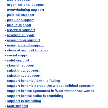
-
organizational support
-
overwhelming support
-
political support
-
popular support
-
public support
-
renewed support
-
resolute support
-
resounding support
-
resurgence of support
-
show of support for smb
-
social support
-
solid support
-
staunch support
-
substantial support
-
substantive support
-
support for smb / smth is fading
-
support for smb across the widest political spectrum
-
support for the agreement in Westminster has waned
-
support for the strike is crumbling
-
support is dwindling
-
tacit support