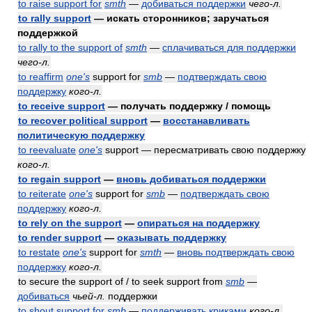
to raise support for
smth
—
добиваться поддержки
чего-л.
to rally support
— искать сторонников; заручаться
поддержкой
to rally to the support of
smth
—
сплачиваться для поддержки
чего-л.
to reaffirm
one's
support for
smb
—
подтверждать свою
поддержку
кого-л.
to receive support
— получать поддержку / помощь
to recover political support
—
восстанавливать
политическую поддержку
to reevaluate
one's
support — пересматривать свою поддержку
кого-л.
to regain support
—
вновь добиваться поддержки
to reiterate
one's
support for
smb
—
подтверждать свою
поддержку
кого-л.
to rely on the support
—
опираться на поддержку
to render support
—
оказывать поддержку
to restate
one's
support for
smth
—
вновь подтверждать свою
поддержку
кого-л.
to secure the support of / to seek support from
smb
—
добиваться
чьей-л.
поддержки
to shout support for
smb
—
поддерживать криками
кого-л.