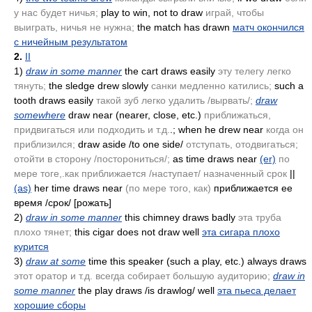
у нас будет ничья;
play to win, not to draw
играй, чтобы
выиграть, ничья не нужна;
the match has drawn
матч окончился
с ничейным результатом
2.
II
1)
draw in some manner
the cart draws easily
эту телегу легко
тянуть;
the sledge drew slowly
санки медленно катились;
such a
tooth draws easily
такой зуб легко удалить /вырвать/;
draw
somewhere
draw near
(nearer, close, etc.)
приближаться,
придвигаться или подходить и т.д.
.; when he drew near
когда он
приблизился;
draw aside /to one side/
отступать, отодвигаться;
отойти в сторону /посторониться/;
as time draws near
(er)
по
мере тоге,.как приближается /наступает/ назначенный срок
||
(as)
her time draws near
(по мере того, как)
приближается ее
время /срок/ [рожать]
2)
draw in some manner
this chimney draws badly
эта труба
плохо тянет;
this cigar does not draw well
эта сигара плохо
курится
3)
draw at some
time this speaker
(such a play, etc.)
always draws
этот оратор и т.д. всегда собирает большую аудиторию;
draw in
some manner
the play draws /is drawlog/ well
эта пьеса делает
хорошие сборы