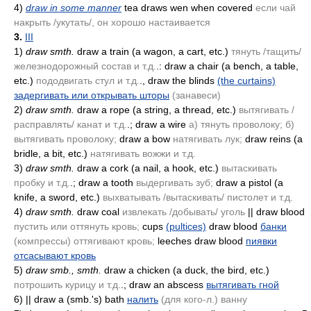
4)
draw in some manner
tea draws wen when covered
если чай
накрыть /укутать/, он хорошо настаивается
3.
III
1)
draw smth.
draw a train
(a wagon, a cart, etc.)
тянуть /тащить/
железнодорожный состав и т.д.
.: draw a chair
(a bench, a table,
etc.)
пододвигать стул и т.д.
., draw the blinds
(the curtains)
задергивать или открывать шторы
(занавеси)
2)
draw smth.
draw a rope
(a string, a thread, etc.)
вытягивать /
расправлять/ канат и т.д.
.; draw a wire
а) тянуть проволоку; б)
вытягивать проволоку;
draw a bow
натягивать лук;
draw reins
(a
bridle, a bit, etc.)
натягивать вожжи и т.д.
3)
draw smth.
draw a cork
(a nail, a hook, etc.)
вытаскивать
пробку и т.д.
.; draw a tooth
выдергивать зуб;
draw a pistol
(a
knife, a sword, etc.)
выхватывать /вытаскивать/ пистолет и т.д.
4)
draw smth.
draw coal
извлекать /добывать/ уголь
|| draw blood
пустить или оттянуть кровь;
cups
(pultices)
draw blood
банки
(компрессы)
оттягивают кровь;
leeches draw blood
пиявки
отсасывают кровь
5)
draw smb., smth.
draw a chicken
(a duck, the bird, etc.)
потрошить курицу и т.д.
.; draw an abscess
вытягивать гной
6)
|| draw a
(smb.'s)
bath
налить
(для кого-л.)
ванну