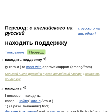
Перевод:
с английского на
с русского на
русский
английский
находить поддержку
Толкование
Перевод
находить поддержку
1
(у кого-л.) to
meet with
approval/support (among/from)
Большой англо-русский и русско-английский словарь
находить
>
поддержку
находить
2
I несовер. - находить;
совер. -
найти
(
кого-л
./что-л.)
1) (в разн. значениях) find;
discover
(
открывать
) найти
выход
из тупика ≈ (to try to) end the