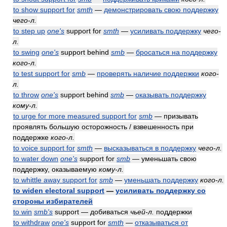
to show support for
smth
—
демонстрировать свою поддержку
чего-л.
to step up
one's
support for
smth
—
усиливать поддержку
чего-
л.
to swing
one's
support behind
smb
—
бросаться на поддержку
кого-л.
to test support for
smb
—
проверять наличие поддержки
кого-
л.
to throw
one's
support behind
smb
—
оказывать поддержку
кому-л.
to urge for more measured support for
smb
— призывать
проявлять большую осторожность / взвешенность при
поддержке
кого-л.
to voice support for
smth
—
высказываться в поддержку
чего-л.
to water down
one's
support for
smb
— уменьшать свою
поддержку, оказываемую
кому-л.
to whittle away support for
smb
—
уменьшать поддержку
кого-л.
to widen electoral support
—
усиливать поддержку со
стороны избирателей
to win
smb's
support — добиваться
чьей-л.
поддержки
to withdraw
one's
support for
smth
—
отказываться от