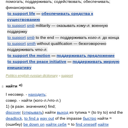
помогать; поддерживать; содействовать; обеспечивать;
финансировать
to support life
—
обеспечивать средства к
существованию
to support
smb
militarily — оказывать
кому-л.
военную
поддержку
to support
smb
to the end — поддерживать
кого-л.
до конца
to support
smth
without qualification — безоговорочно
поддерживать
что-л.
to support the motion
—
поддерживать предложение
to support the peace initiative
—
поддерживать мирную
инициативу
Politics english-russian dictionary
support
>
найти
8
I несовер. -
находить
;
совер. - найти (кого-л./что-л.)
1) (в разн. значениях) find;
discover
(
открывать
) найти
выход
из тупика ≈ (to try to) end the
deadlock
,
to find a
way out
of the impasse
быстро
найти ≈
(ошибку)
be down on
найти себя
≈ to
find oneself
найти