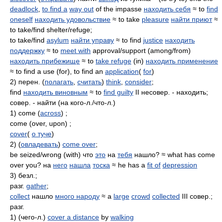
deadlock
,
to find a
way out
of the impasse
находить себя
≈ to
find
oneself
находить удовольствие
≈ to take
pleasure
найти приют
≈
to take/find shelter/refuge;
to take/find
asylum
найти управу
≈ to find
justice
находить
поддержку
≈ to
meet with
approval/support (among/from)
находить прибежище
≈ to
take refuge
(in)
находить применение
≈ to find a use (for), to find an
application
(
for
)
2) перен. (
полагать
,
считать
)
think
,
consider
;
find
находить виновным
≈ to
find guilty
II несовер. - находить;
совер. - найти (на кого-л./что-л.)
1) come (
across
) ;
come (over, upon) ;
cover
(
о туче
)
2) (
овладевать
)
come over
;
be seized/wrong (with) что
это
на
тебя
нашло? ≈ what has come
over you? на
него
нашла
тоска
≈ he has a
fit of
depression
3) безл.;
разг.
gather
;
collect
нашло
много народу
≈ a
large
crowd
collected
III совер.;
разг.
1) (чего-л.)
cover a distance
by
walking