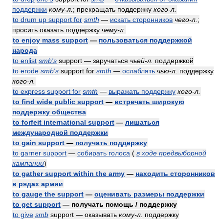
поддержки
кому-л.
; прекращать поддержку
кого-л.
to drum up support for
smth
—
искать сторонников
чего-л.
;
просить оказать поддержку
чему-л.
to enjoy mass support
—
пользоваться поддержкой
народа
to enlist
smb's
support — заручаться
чьей-л.
поддержкой
to erode
smb's
support for
smth
—
ослаблять
чью-л.
поддержку
кого-л.
to express support for
smth
—
выражать поддержку
кого-л.
to find wide public support
—
встречать широкую
поддержку общества
to forfeit international support
—
лишаться
международной поддержки
to gain support
—
получать поддержку
to garner support
—
собирать голоса
(
в ходе предвыборной
кампании
)
to gather support within the army
—
находить сторонников
в рядах армии
to gauge the support
—
оценивать размеры поддержки
to get support
— получать помощь / поддержку
to give
smb
support — оказывать
кому-л.
поддержку