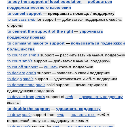
to buy the support of local population
—
добиваться
поддержки местного населения
to cancel support
— прекращать помощь / поддержку
to canvass
smb
for support — добиваться поддержки с
чьей-л.
стороны
to cement the support of the right
—
упрочивать
поддержку правых
to command majority support
—
пользоваться поддержкой
большинства
to count on
smb's
support — рассчитывать на
чью-л.
поддержку
to court
smb's
support — добиваться
чьей-л.
поддержки
to cut off support
—
лишать
кого-л.
поддержки
to declare
one's
support — заявлять о своей поддержке
to deign
smb's
support — удостаиваться
чьей-л.
поддержки
to demonstrate
one's
solid support — демонстрировать
единодушную поддержку
to deviate from
one's
support of
smb
—
прекращать поддержку
кого-л.
to double the support
—
удваивать поддержку
to draw
one's
support from
smb
—
пользоваться
чьей-л.
поддержкой; получать поддержку от
кого-л.
to drop
one's
support for
smb
—
отказываться от оказания