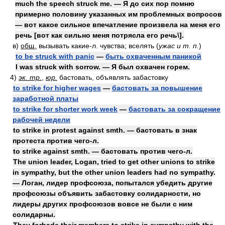
much the speech struck me. — Я до сих пор помню
примерно половину указанных им проблемных вопросов
— вот какое сильное впечатление произвела на меня его
речь [вот как сильно меня потрясла его речь\].
в)
общ.
вызывать какие-л. чувства; вселять
(
ужас и т. п.
)
to be struck with panic
—
быть охваченным паникой
I was struck with sorrow. — Я был охвачен горем.
4)
эк. тр.
,
юр.
бастовать, объявлять забастовку
to strike for higher wages
—
бастовать за повышение
заработной платы
to strike for shorter work week
—
бастовать за сокращение
рабочей недели
to strike in protest against smth. — бастовать в знак
протеста против чего-л.
to strike against smth. — бастовать против чего-л.
The union leader, Logan, tried to get other unions to strike
in sympathy, but the other union leaders had no sympathy.
— Логан, лидер профсоюза, попытался убедить другие
профсоюзы объявить забастовку солидарности, но
лидеры других профсоюзов вовсе не были с ним
солидарны.