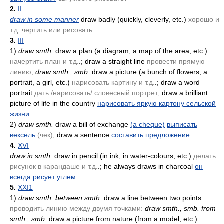
2.
II
draw in some manner
draw badly
(quickly, cleverly, etc.)
хорошо и
т.д. чертить или рисовать
3.
III
1)
draw smth.
draw a plan
(a diagram, a map of the area, etc.)
начертить план и т.д.
.; draw a straight line
провести прямую
линию;
draw smth., smb.
draw a picture
(a bunch of flowers, a
portrait, a girl, etc.)
нарисовать картину и т.д.
.; draw a word
portrait
дать /нарисовать/ словесный портрет;
draw a brilliant
picture of life in the country
нарисовать яркую картону сельской
жизни
2)
draw smth.
draw a bill of exchange
(a cheque)
выписать
вексель
(чек)
; draw a sentence
составить предложение
4.
XVI
draw in smth.
draw in pencil
(in ink, in water-colours, etc.)
делать
рисунок в карандаше и т.д.
.; he always draws in charcoal
он
всегда рисует углем
5.
XXI1
1)
draw smth. between smth.
draw a line between two points
проводить линию между двумя точками:
draw smth., smb. from
smth., smb.
draw a picture from nature
(from a model, etc.)