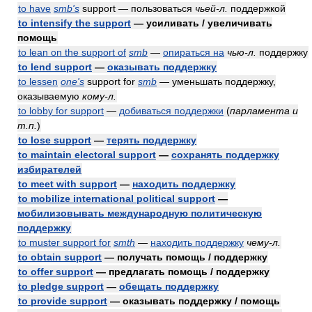
to have
smb's
support — пользоваться
чьей-л.
поддержкой
to intensify the support
— усиливать / увеличивать
помощь
to lean on the support of
smb
—
опираться на
чью-л.
поддержку
to lend support
—
оказывать поддержку
to lessen
one's
support for
smb
— уменьшать поддержку,
оказываемую
кому-л.
to lobby for support
—
добиваться поддержки
(
парламента и
т.п.
)
to lose support
—
терять поддержку
to maintain electoral support
—
сохранять поддержку
избирателей
to meet with support
—
находить поддержку
to mobilize international political support
—
мобилизовывать международную политическую
поддержку
to muster support for
smth
—
находить поддержку
чему-л.
to obtain support
— получать помощь / поддержку
to offer support
— предлагать помощь / поддержку
to pledge support
—
обещать поддержку
to provide support
— оказывать поддержку / помощь