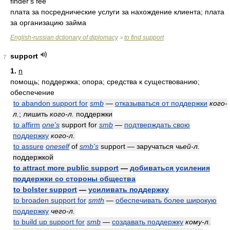
finder's fee
плата за посреднические услуги за нахождение клиента; плата
за организацию займа
English-russian dctionary of diplomacy
to find support
>
support
7
1.
n
помощь; поддержка; опора; средства к существованию;
обеспечение
to abandon support for
smb
—
отказываться от поддержки
кого-
л.
; лишить
кого-л.
поддержки
to affirm
one's
support for
smb
—
подтверждать свою
поддержку
кого-л.
to assure
oneself
of
smb's
support — заручаться
чьей-л.
поддержкой
to attract more public support
—
добиваться усиления
поддержки со стороны общества
to bolster support
—
усиливать поддержку
to broaden support for
smth
—
обеспечивать более широкую
поддержку
чего-л.
to build up support for
smb
—
создавать поддержку
кому-л.