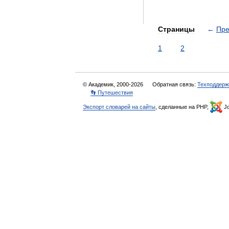
Страницы
←
Пр
1
2
© Академик, 2000-2026
Обратная связь:
Техподдерж
👣 Путешествия
Экспорт словарей на сайты
, сделанные на PHP,
Jo