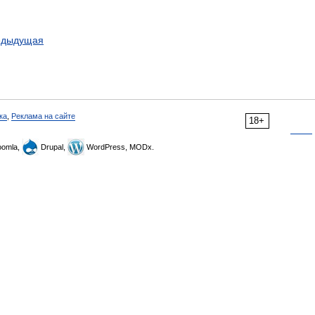
едыдущая
ка
,
Реклама на сайте
18+
omla,
Drupal,
WordPress, MODx.