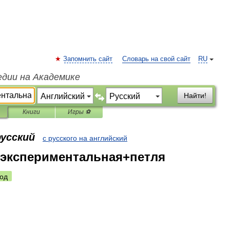
Запомнить сайт
Словарь на свой сайт
RU
едии на Академике
Найти!
Книги
Игры ⚽
русский
с русского на английский
+экспериментальная+петля
од