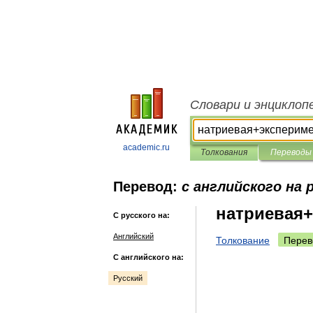
Словари и энциклоп
academic.ru
Толкования
Переводы
Перевод:
с английского на 
натриевая
С русского на:
Английский
Толкование
Перев
С английского на:
Русский