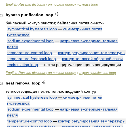
English-Russian dictionary on nuclear energy
bypass loop
>
bypass purification loop
22
байпасный контур очистки; байпасная петля очистки
symmetrical hysteresis loop
—
симметричная петля
гистерезиса
sodium experimental loop
—
натриевая экспериментальная
петля
temperature-control loop
—
контур регулирования температуры
temperature feedback loop
—
контур тепловой обратной связи
recirculating loop
— петля рециркуляции; цепь рециркуляции
English-Russian dictionary on nuclear energy
bypass purification loop
>
heat removal loop
23
теплоотводящая петля; теплоотводящий контур
symmetrical hysteresis loop
—
симметричная петля
гистерезиса
sodium experimental loop
—
натриевая экспериментальная
петля
temperature-control loop
—
контур регулирования температуры