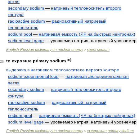
петля
secondary sodium
—
натриевый теплоноситель второго
контура
radioactive sodium
—
радиоактивный натриевый
теплоноситель
sodium pool
—
натриевая ёмкость (ЯР на быстрых нейтронах)
sodium level gage
— уровнемер натрия; натриевый уровнемер
English-Russian dictionary on nuclear energy
spent sodium
>
to exposure primary sodium
28
выдержка в натриевом теплоносителе первого контуре
sodium experimental loop
—
натриевая экспериментальная
петля
secondary sodium
—
натриевый теплоноситель второго
контура
radioactive sodium
—
радиоактивный натриевый
теплоноситель
sodium pool
—
натриевая ёмкость (ЯР на быстрых нейтронах)
sodium level gage
— уровнемер натрия; натриевый уровнемер
English-Russian dictionary on nuclear energy
to exposure primary sodium
>