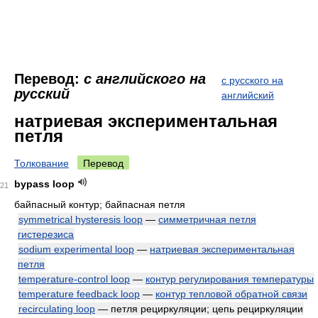
Перевод:
с английского на
с русского на
русский
английский
натриевая экспериментальная
петля
Толкование
Перевод
bypass loop
21
байпасный контур; байпасная петля
symmetrical hysteresis loop
—
симметричная петля
гистерезиса
sodium experimental loop
—
натриевая экспериментальная
петля
temperature-control loop
—
контур регулирования температуры
temperature feedback loop
—
контур тепловой обратной связи
recirculating loop
— петля рециркуляции; цепь рециркуляции