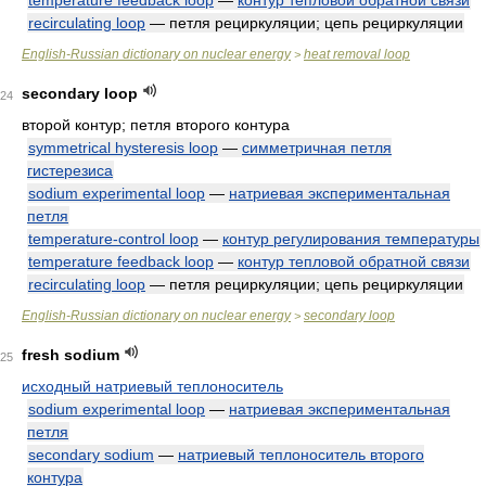
temperature feedback loop
—
контур тепловой обратной связи
recirculating loop
— петля рециркуляции; цепь рециркуляции
English-Russian dictionary on nuclear energy
heat removal loop
>
secondary loop
24
второй контур; петля второго контура
symmetrical hysteresis loop
—
симметричная петля
гистерезиса
sodium experimental loop
—
натриевая экспериментальная
петля
temperature-control loop
—
контур регулирования температуры
temperature feedback loop
—
контур тепловой обратной связи
recirculating loop
— петля рециркуляции; цепь рециркуляции
English-Russian dictionary on nuclear energy
secondary loop
>
fresh sodium
25
исходный натриевый теплоноситель
sodium experimental loop
—
натриевая экспериментальная
петля
secondary sodium
—
натриевый теплоноситель второго
контура