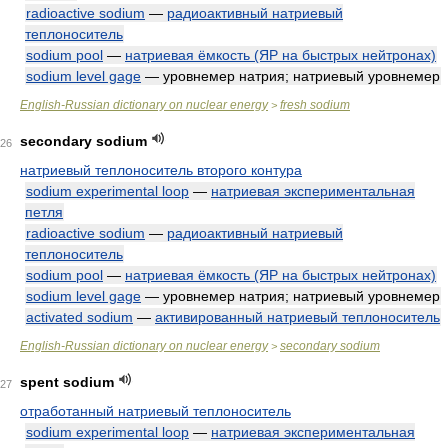
radioactive sodium
—
радиоактивный натриевый
теплоноситель
sodium pool
—
натриевая ёмкость (ЯР на быстрых нейтронах)
sodium level gage
— уровнемер натрия; натриевый уровнемер
English-Russian dictionary on nuclear energy
fresh sodium
>
secondary sodium
26
натриевый теплоноситель второго контура
sodium experimental loop
—
натриевая экспериментальная
петля
radioactive sodium
—
радиоактивный натриевый
теплоноситель
sodium pool
—
натриевая ёмкость (ЯР на быстрых нейтронах)
sodium level gage
— уровнемер натрия; натриевый уровнемер
activated sodium
—
активированный натриевый теплоноситель
English-Russian dictionary on nuclear energy
secondary sodium
>
spent sodium
27
отработанный натриевый теплоноситель
sodium experimental loop
—
натриевая экспериментальная